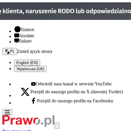
- otwiera się w nowej karcie
Promocje
Newsletter
Podcasty
Zmień język - bieżący:
Zmień język strony
PL
English (EN)
Українська (UA)
Odwiedź nasz kanał w serwisie YouTube
Youtube - otwiera się w nowej karcie
Przejdź do naszego profilu na X (dawniej Twitter)
X - otwiera się w nowej karcie
Przejdź do naszego profilu na Facebooku
Facebook - otwiera się w nowej karcie