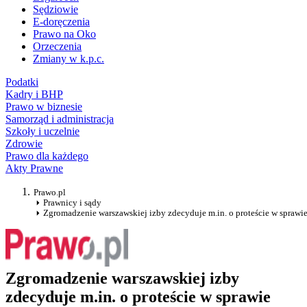
Sędziowie
E-doręczenia
Prawo na Oko
Orzeczenia
Zmiany w k.p.c.
Podatki
Kadry i BHP
Prawo w biznesie
Samorząd i administracja
Szkoły i uczelnie
Zdrowie
Prawo dla każdego
Akty Prawne
Prawo.pl
Prawnicy i sądy
Zgromadzenie warszawskiej izby zdecyduje m.in. o proteście w sprawi
Zgromadzenie warszawskiej izby
zdecyduje m.in. o proteście w sprawie