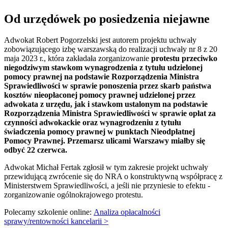
Od urzędówek po posiedzenia niejawne
Adwokat Robert Pogorzelski jest autorem projektu uchwały
zobowiązującego izbę warszawską do realizacji uchwały nr 8 z 20
maja 2023 r., która zakładała zorganizowanie
protestu przeciwko
niegodziwym stawkom wynagrodzenia z tytułu udzielonej
pomocy prawnej na podstawie Rozporządzenia Ministra
Sprawiedliwości w sprawie ponoszenia przez skarb państwa
kosztów nieopłaconej pomocy prawnej udzielonej przez
adwokata z urzędu, jak i stawkom ustalonym na podstawie
Rozporządzenia Ministra Sprawiedliwości w sprawie opłat za
czynności adwokackie oraz wynagrodzeniu z tytułu
świadczenia pomocy prawnej w punktach Nieodpłatnej
Pomocy Prawnej. Przemarsz ulicami Warszawy miałby się
odbyć 22 czerwca.
Adwokat Michał Fertak zgłosił w tym zakresie projekt uchwały
przewidującą zwrócenie się do NRA o konstruktywną współpracę z
Ministerstwem Sprawiedliwości, a jeśli nie przyniesie to efektu -
zorganizowanie ogólnokrajowego protestu.
Polecamy szkolenie online:
Analiza opłacalności
sprawy/rentowności kancelarii >