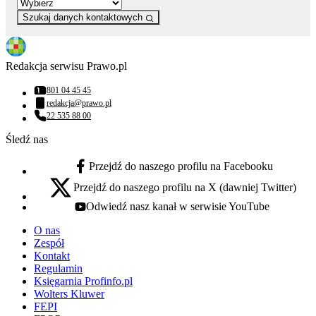
Szukaj danych kontaktowych
Redakcja serwisu Prawo.pl
801 04 45 45
Numer telefonu:
redakcja@prawo.pl
Adres email:
22 535 88 00
Numer telefonu:
Śledź nas
Przejdź do naszego profilu na Facebooku
facebook - otwiera się w nowej karcie
Przejdź do naszego profilu na X (dawniej Twitter)
x - otwiera się w nowej karcie
Odwiedź nasz kanał w serwisie YouTube
youtube - otwiera się w nowej karcie
O nas
Zespół
Kontakt
Regulamin
Księgarnia Profinfo.pl
Wolters Kluwer
FEPI