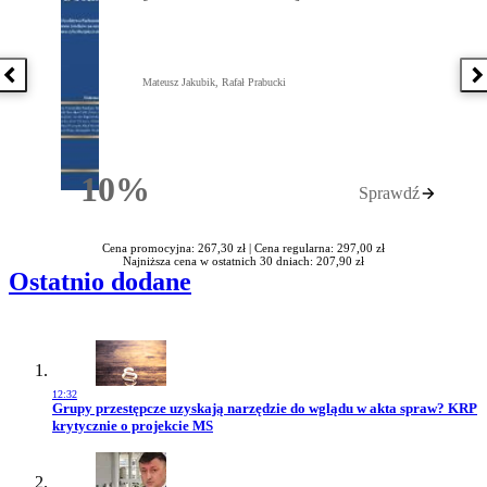
Poprzednia książka
N
Mateusz Jakubik, Rafał Prabucki
10%
Sprawdź
Rabatu
Cena promocyjna: 267,30 zł |
Cena regularna: 297,00 zł
Najniższa cena w ostatnich 30 dniach: 207,90 zł
Ostatnio dodane
12:32
Przejdź do artykułu:
Grupy przestępcze uzyskają narzędzie do wglądu w akta spraw? KRP
krytycznie o projekcie MS