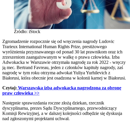
Źródło: iStock
Zgromadzenie rozpocznie się od wręczenia nagrody Ludovic
Trarieux International Human Rights Prize, prestiżowego
wyróżnienia przyznawanego od ponad 30 lat prawnikom oraz ich
zrzeszeniom zaangażowanym w walkę o prawa człowieka. Izba
Adwokacka w Warszawie otrzymała nagrodę za rok 2022 - wręczy
ją mec. Bertrand Favreau, jeden z członków kapituły nagrody, zaś
nagrodę w tym roku otrzyma adwokat Yuliya Yurhilevich z
Białorusi, która obecnie jest osadzona w kolonii karnej w Białorusi.
Czytaj:
Warszawska izba adwokacka nagrodzona za obronę
praw człowieka
>>
Następnie sprawozdania roczne złożą dziekan, rzecznik
dyscyplinarna, prezes Sądu Dyscyplinarnego, przewodniczący
Komisji Rewizyjnej, a w dalszej kolejności odbędzie się dyskusja
nad zgłoszonymi projektami uchwał.