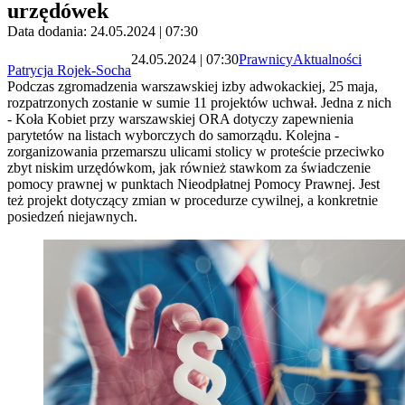
urzędówek
Data dodania: 24.05.2024 | 07:30
24.05.2024 | 07:30
Prawnicy
Aktualności
Patrycja Rojek-Socha
Podczas zgromadzenia warszawskiej izby adwokackiej, 25 maja,
rozpatrzonych zostanie w sumie 11 projektów uchwał. Jedna z nich
- Koła Kobiet przy warszawskiej ORA dotyczy zapewnienia
parytetów na listach wyborczych do samorządu. Kolejna -
zorganizowania przemarszu ulicami stolicy w proteście przeciwko
zbyt niskim urzędówkom, jak również stawkom za świadczenie
pomocy prawnej w punktach Nieodpłatnej Pomocy Prawnej. Jest
też projekt dotyczący zmian w procedurze cywilnej, a konkretnie
posiedzeń niejawnych.