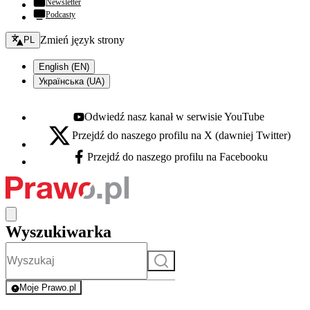
Newsletter
Podcasty
Zmień język - bieżący:
Zmień język strony
PL
English (EN)
Українська (UA)
Odwiedź nasz kanał w serwisie YouTube
Youtube - otwiera się w nowej karcie
Przejdź do naszego profilu na X (dawniej Twitter)
X - otwiera się w nowej karcie
Przejdź do naszego profilu na Facebooku
Facebook - otwiera się w nowej karcie
Wyszukiwarka
Szukaj
Moje Prawo.pl
- rejestracja i logowanie do serwisu