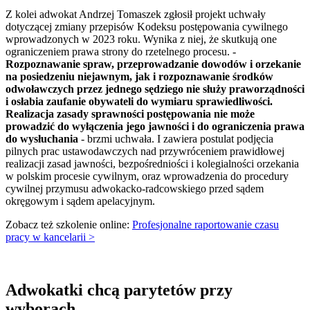
Z kolei adwokat Andrzej Tomaszek zgłosił projekt uchwały
dotyczącej zmiany przepisów Kodeksu postępowania cywilnego
wprowadzonych w 2023 roku. Wynika z niej, że skutkują one
ograniczeniem prawa strony do rzetelnego procesu. -
Rozpoznawanie spraw, przeprowadzanie dowodów i orzekanie
na posiedzeniu niejawnym, jak i rozpoznawanie środków
odwoławczych przez jednego sędziego nie służy praworządności
i osłabia zaufanie obywateli do wymiaru sprawiedliwości.
Realizacja zasady sprawności postępowania nie może
prowadzić do wyłączenia jego jawności i do ograniczenia prawa
do wysłuchania
- brzmi uchwała. I zawiera postulat podjęcia
pilnych prac ustawodawczych nad przywróceniem prawidłowej
realizacji zasad jawności, bezpośredniości i kolegialności orzekania
w polskim procesie cywilnym, oraz wprowadzenia do procedury
cywilnej przymusu adwokacko-radcowskiego przed sądem
okręgowym i sądem apelacyjnym.
Zobacz też szkolenie online:
Profesjonalne raportowanie czasu
pracy w kancelarii >
Adwokatki chcą parytetów przy
wyborach