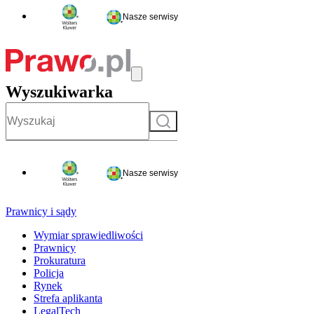
Nasze serwisy
Wyszukiwarka
Szukaj
Nasze serwisy
Prawnicy i sądy
Wymiar sprawiedliwości
Prawnicy
Prokuratura
Policja
Rynek
Strefa aplikanta
LegalTech