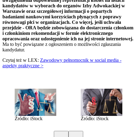
uwzględnienia odpowiedniej reprezentacji kobiet na listach
kandydatów w wyborach do organów Izby Adwokackiej w
Warszawie oraz szczegółowej informacji o popartych
badaniami naukowymi korzyściach płynących z poprawy
równowagi płci w organizacjach. Co więcej, jeśli uchwała
przejdzie - ORA będzie zobowiązana do dostarczenia członkom
i członkiniom rekomendacji w formie elektronicznego
opracowania oraz udostępnienie ich na jej stronie internetowej.
Ma to być powiązane z ogłoszeniem o możliwości zgłaszania
kandydatur.
Czytaj też w LEX:
Zawodowy pełnomocnik w social media -
aspekty praktyczne >
Źródło: iStock
Źródło: iStock
Poprzedni slide
Kolejny slide