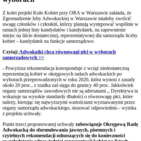
Z kolei projekt Koło Kobiet przy ORA w Warszawie zakłada, że
Zgromadzenie Izby Adwokackiej w Warszawie miałoby zwrócić
uwagę członków i członkiń, którzy planują występować wspólnie w
ramach jednej listy kandydatów i kandydatek, na zapewnienie
miejsc na liście dostatecznej, reprezentatywnej dla samorządu liczby
kobiet – kandydatek na funkcje samorządowe.
Czytaj:
Adwokatki chcą równowagi płci w wyborach
samorządowych
>>
- Powyższa rekomendacja koresponduje z wciąż niedostateczną
reprezentacją kobiet w okręgowych radach adwokackich po
wyborach przeprowadzonych w roku 2020, która wynosi z zasady
około 20 proc., z rzadka zaś sięga do granicy 40 proc. Jakkolwiek
organy samorządów zawodowych nie są adresatami
,
, Dyrektywa ta
wskazuje na wysokie standardy dbałości o równowagę płci, które
należy, kierując się najwyższymi wartościami wyznawanymi przez
organy samorządu adwokackiego, stosować odpowiednio - wynika
z projektu uchwały.
Punkt trzeci proponowanej uchwały
zobowiązuje Okręgową Radę
Adwokacką do sformułowania jawnych, pisemnych i
czytelnych rekomendacji odnoszących się do konieczności