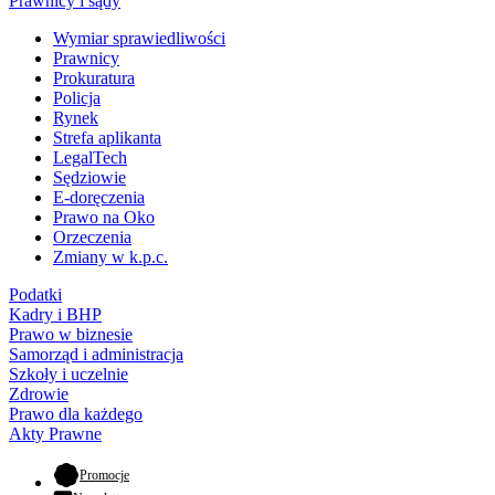
Prawnicy i sądy
Wymiar sprawiedliwości
Prawnicy
Prokuratura
Policja
Rynek
Strefa aplikanta
LegalTech
Sędziowie
E-doręczenia
Prawo na Oko
Orzeczenia
Zmiany w k.p.c.
Podatki
Kadry i BHP
Prawo w biznesie
Samorząd i administracja
Szkoły i uczelnie
Zdrowie
Prawo dla każdego
Akty Prawne
- otwiera się w nowej karcie
Promocje