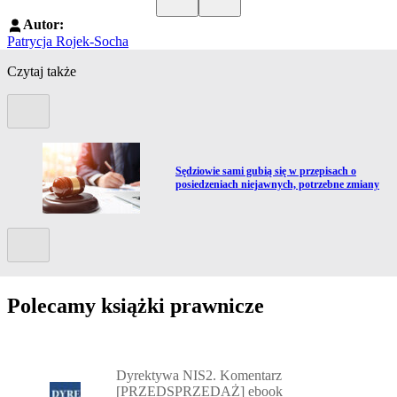
Autor:
Patrycja Rojek-Socha
Czytaj także
Poprzedni slide
Przejdź do artykułu:
Sędziowie sami gubią się w przepisach o
posiedzeniach niejawnych, potrzebne zmiany
Kolejny slide
Polecamy książki prawnicze
Przejdź do: Dyrektywa NIS2. Komentarz [PRZEDSPRZEDAŻ] ebook,
Dyrektywa NIS2. Komentarz
[PRZEDSPRZEDAŻ] ebook