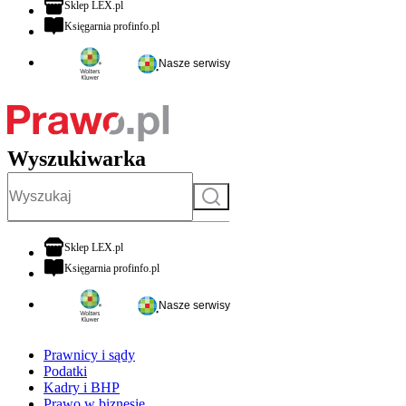
otwiera się w nowej karcie
Sklep LEX.pl
otwiera się w nowej karcie
Księgarnia profinfo.pl
Nasze serwisy
Wyszukiwarka
Szukaj
otwiera się w nowej karcie
Sklep LEX.pl
otwiera się w nowej karcie
Księgarnia profinfo.pl
Nasze serwisy
Prawnicy i sądy
Podatki
Kadry i BHP
Prawo w biznesie