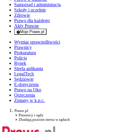
Samorząd i administracja
Szkoły i uczelnie
Zdrowie
Prawo dla każdego
Akty Prawne
Moje Prawo.pl
- rejestracja i logowanie do serwisu
Wymiar sprawiedliwości
Prawnicy
Prokuratura
Policja
Rynek
Strefa aplikanta
LegalTech
Sędziowie
E-doręczenia
Prawo na Oko
Orzeczenia
Zmiany w k.p.c.
Prawo.pl
Prawnicy i sądy
Zbadają poziom stresu w sądach