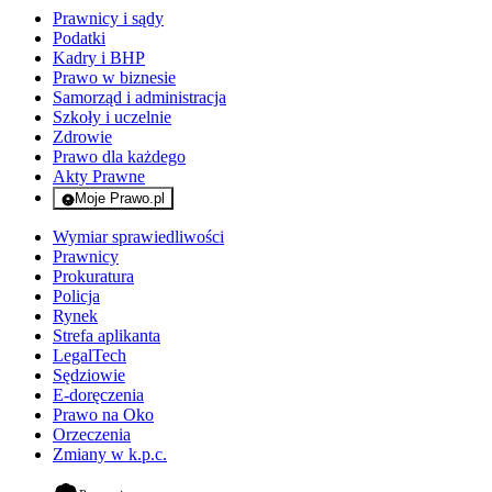
Prawnicy i sądy
Podatki
Kadry i BHP
Prawo w biznesie
Samorząd i administracja
Szkoły i uczelnie
Zdrowie
Prawo dla każdego
Akty Prawne
Moje Prawo.pl
- rejestracja i logowanie do serwisu
Wymiar sprawiedliwości
Prawnicy
Prokuratura
Policja
Rynek
Strefa aplikanta
LegalTech
Sędziowie
E-doręczenia
Prawo na Oko
Orzeczenia
Zmiany w k.p.c.