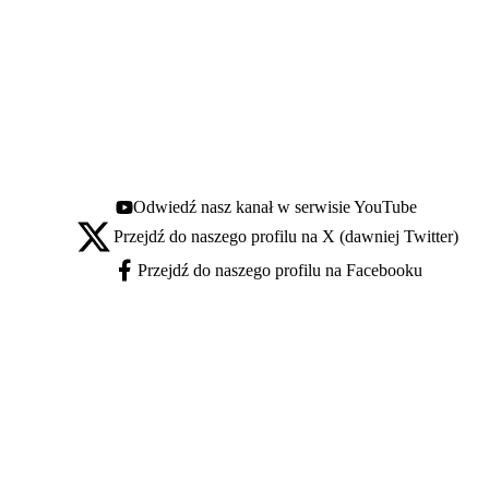
Odwiedź nasz kanał w serwisie YouTube
Youtube - otwiera się w nowej karcie
Przejdź do naszego profilu na X (dawniej Twitter)
X - otwiera się w nowej karcie
Przejdź do naszego profilu na Facebooku
Facebook - otwiera się w nowej karcie