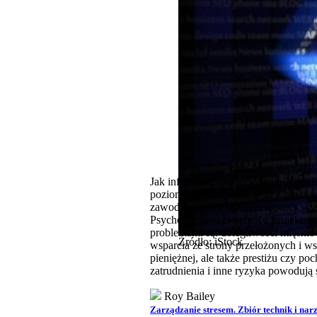
Jak informuje stowarzyszenie "Iustiti
poziomu stresu związanego z pracą 
zawodowej, czy w miejscu pracy wys
Psychologowie związani z projektem 
problemami są: dolegliwości mięśniow
Źródło: iStock
wsparcia ze strony przełożonych i w
pieniężnej, ale także prestiżu czy 
zatrudnienia i inne ryzyka powodują 
Roy Bailey
Zarządzanie stresem. Zbiór technik i na