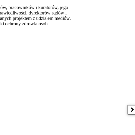
ków, pracowników i kuratorów, jego
rawiedliwości, dyrektorów sądów i
owanych projektem z udziałem mediów.
yki ochrony zdrowia osób
N