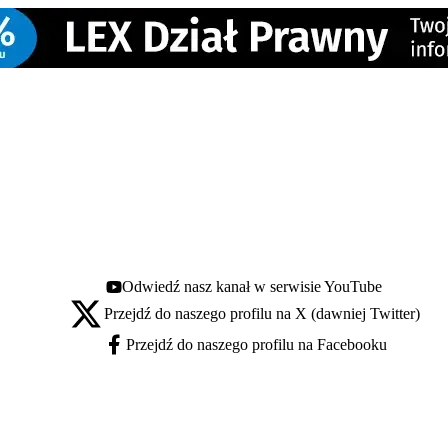
Odwiedź nasz kanał w serwisie YouTube
Youtube - otwiera się w nowej karcie
Przejdź do naszego profilu na X (dawniej Twitter)
X - otwiera się w nowej karcie
Przejdź do naszego profilu na Facebooku
Facebook - otwiera się w nowej karcie