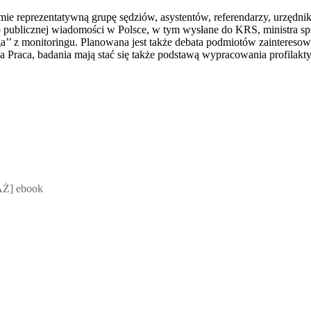
e reprezentatywną grupę sędziów, asystentów, referendarzy, urzędni
 publicznej wiadomości w Polsce, w tym wysłane do KRS, ministra sp
ięga’’ z monitoringu. Planowana jest także debata podmiotów zainteres
 Praca, badania mają stać się także podstawą wypracowania profilakt
 Mateusz Jakubik, Rafał Prabucki - otwiera się w nowym oknie
Ż] ebook