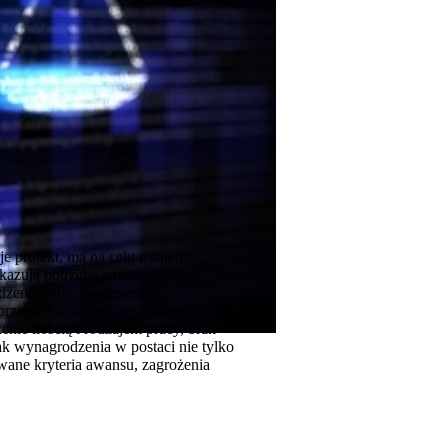
e projekt, ma na celu ustalenie
azują potrzebę zmiany sytuacji
enia sobie ze stresem.
 przy czym najczęściej występującymi
nie ilością i rodzajem pracy, brak
k wynagrodzenia w postaci nie tylko
wane kryteria awansu, zagrożenia