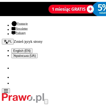
- otwiera się w nowej karcie
Promocje
Newsletter
Podcasty
Zmień język - bieżący:
Zmień język strony
PL
English (EN)
Українська (UA)