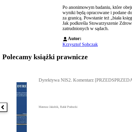
Po anonimowym badaniu, które obejmi
wyniki będą opracowane i podane do
za granicą. Powstanie też „biała ks
Jak podkreśla Stowarzyszenie Zdrowa
zatrudnionych w sądach.
Autor:
Krzysztof Sobczak
Polecamy książki prawnicze
Przejdź do: Dyrektywa NIS2. Komentarz [PRZEDSPRZEDAŻ] ebook,
Dyrektywa NIS2. Komentarz [PRZEDSPRZEDA
Mateusz Jakubik, Rafał Prabucki
Poprzednia książka