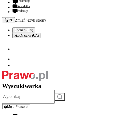
- otwiera się w nowej karcie
Promocje
Newsletter
Podcasty
Zmień język - bieżący:
Zmień język strony
PL
English (EN)
Українська (UA)
Wyszukiwarka
Szukaj
Moje Prawo.pl
- rejestracja i logowanie do serwisu