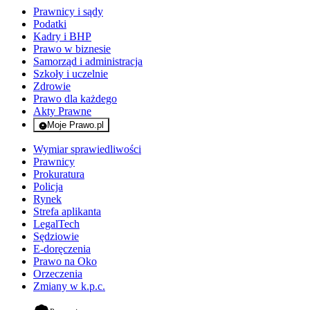
Prawnicy i sądy
Podatki
Kadry i BHP
Prawo w biznesie
Samorząd i administracja
Szkoły i uczelnie
Zdrowie
Prawo dla każdego
Akty Prawne
Moje Prawo.pl
- rejestracja i logowanie do serwisu
Wymiar sprawiedliwości
Prawnicy
Prokuratura
Policja
Rynek
Strefa aplikanta
LegalTech
Sędziowie
E-doręczenia
Prawo na Oko
Orzeczenia
Zmiany w k.p.c.