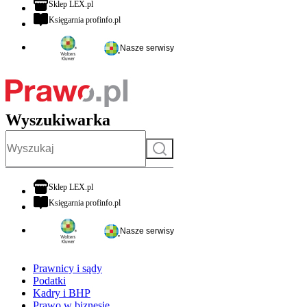
otwiera się w nowej karcie
Sklep LEX.pl
otwiera się w nowej karcie
Księgarnia profinfo.pl
Nasze serwisy
Wyszukiwarka
Szukaj
otwiera się w nowej karcie
Sklep LEX.pl
otwiera się w nowej karcie
Księgarnia profinfo.pl
Nasze serwisy
Prawnicy i sądy
Podatki
Kadry i BHP
Prawo w biznesie