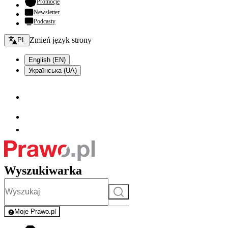
- otwiera się w nowej karcie
Promocje
Newsletter
Podcasty
Zmień język - bieżący:
Zmień język strony
PL
English (EN)
Українська (UA)
Wyszukiwarka
Szukaj
Moje Prawo.pl
- rejestracja i logowanie do serwisu