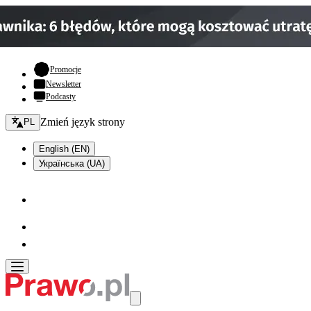
- otwiera się w nowej karcie
Promocje
Newsletter
Podcasty
Zmień język - bieżący:
Zmień język strony
PL
English (EN)
Українська (UA)