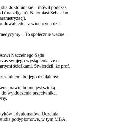
udia doktoranckie – mówił podczas
ki
( na zdjęciu). Natomiast Sebastian
arametryzacji.
 zbudował jedną z wiodących dziś
ż medycynę. – To społecznie ważne –
zesowi Naczelnego Sądu
zas swojego wystąpienia, że o
rtymi ścieżkami. Stwierdził, że prof.
szczaninem, bo jego działalność
ens prawu, bo nie jest sztuką
ę do wykluczenia przeciwnika.
wny.
lityków i dyplomatów. Uczelnia
też studia podyplomowe, w tym MBA.