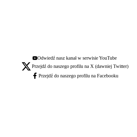
Odwiedź nasz kanał w serwisie YouTube
Youtube - otwiera się w nowej karcie
Przejdź do naszego profilu na X (dawniej Twitter)
X - otwiera się w nowej karcie
Przejdź do naszego profilu na Facebooku
Facebook - otwiera się w nowej karcie