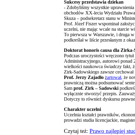
Sukcesy przedstawia dziekan
- Zdobyliśmy wszystkie uprawnienia
obchodów XX-lecia Wydziału Prawa i
Skuza – podsekretarz stanu w Minist
Prof. Józef Fiszer wspominał założyc
uczelni, nie mając wcale na starcie w
To pierwsza w Warszawie, i druga w 
podkreślał w liście przesłanym z oka
Doktorat honoris causa dla Zirka
Podczas uroczystości wręczono tytu
Administracyjnego, autorowi ponad
wielkości naukowca świadczy fakt, że
Zirk-Sadowskiego zawsze cechował 
Prof. Jerzy Zajadło
żartował
, że no
prawniczą można podsumować senten
Sam
prof. Zirk – Sadowski
podkreś
wyłącznie stworzyć przepis. Zauważy
Dotyczy to również dyskursu prawn
Charakter uczelni
Uczelnia kształci prawników, ekonom
prowadzi studia licencjackie, magis
Czytaj też
:
Prawo najlepiej st