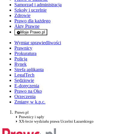
Samorząd i administracja
Szkoły i uczelnie
Zdrowie
Prawo dla każdego
Akty Prawne
Moje Prawo.pl
- rejestracja i logowanie do serwisu
Wymiar sprawiedliwości
Prawnicy
Prokuratura
Policja
Rynek
Strefa aplikanta
LegalTech
Sędziowie
E-doręczenia
Prawo na Oko
Orzeczenia
Zmiany w k.p.c.
Prawo.pl
Prawnicy i sądy
XX-lecie wydziału prawa Uczelni Łazarskiego