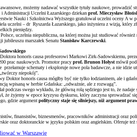
 awansowe, możemy nadawać wszystkie tytuły naukowe, prowadzić st
 Administracji Uczelni Łazarskiego dziekan
prof. Mieczysław Błońs
erstwie Nauki i Szkolnictwa Wyższego gratulował uczelni oceny A w p
iela uczelni – dr Ryszarda Łazarskiego, jako inżyniera z wizją, który
ielkich pieniędzy.
Polsce, uczelnia niepubliczna, na której można już studiować równie
zji jubileuszu marszałek Senatu
Stanisław Karczewski
.
-Sadowskiego
ł Doktora honoris causa profesorowi Markowi Zirk-Sadowskiemu, pre
 200 prac naukowych. Promotor pracy
prof. Brunon Hołyst
mówił podc
 przełamuje schematy i eksploruje nowe pola badawcze, a nie idzie uta
„twórczy niepokój”.
wy Doktor honoris causa mógłby być nie tylko łodzianinem, ale i gdań
cją wpisaną w herbie Gdańska: „odważnie, ale z rozwagą”.
lał podczas swego wykładu, że główną rolą sędziego jest to, że nadaje s
ł, że żyjemy w epoce kryzysu dyskursu, który zaczyna sprowadzać si
ego, gdzie argument
polityczny staje się silniejszy, niż argument pra
istów, finansistów, biznesmenów, pracowników administracji oraz po
terskie oraz doktoranckie w języku polskim oraz angielskim. Oferuje 
udiować w Warszawie