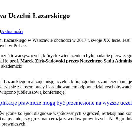
wa Uczelni Łazarskiego
0
Aktualności
ni Łazarskiego w Warszawie obchodzi w 2017 r. swoje XX-lecie. Jesti 
nych w Polsce.
arzeń towarzyszących, których zwieńczeniem było nadanie pierwszego 
ał je
prof. Marek Zirk-Sadowski prezes Naczelnego Sądu Adminis
a akademicki.
 Łazarskiego realizuje misję uczelni, którą zgodnie z zamierzeniami jej
łączą się z etosem pracy i kształtowaniem odpowiedzialności obywatels
więcono jubileuszową konferencję.
plikacje prawnicze mogą być przeniesione na wyższe uczel
święcone kolejno: diagnozie współczesnych zagrożeń, refleksji nad k
 na pytanie, czy grozi nam erozja zawodów prawniczych. Na 8 grudni
 prawniczych.