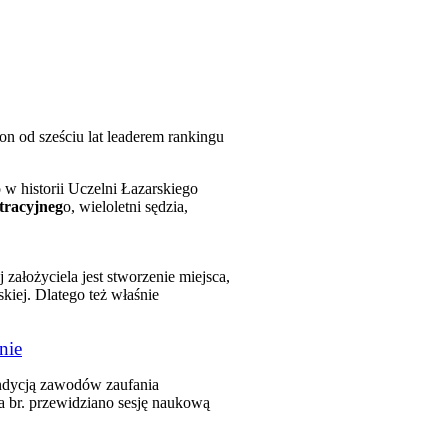
on od sześciu lat leaderem rankingu
w historii Uczelni Łazarskiego
tracyjneg
o, wieloletni sędzia,
 założyciela jest stworzenie miejsca,
kiej. Dlatego też właśnie
nie
ondycją zawodów zaufania
a br. przewidziano sesję naukową