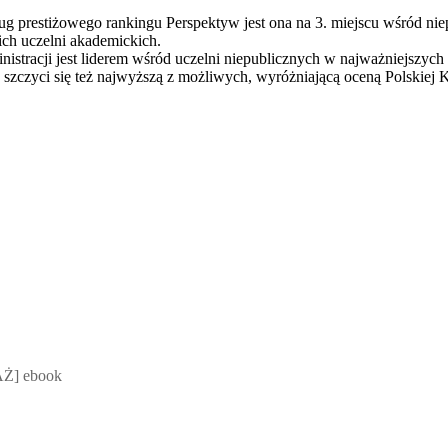
ug prestiżowego rankingu Perspektyw jest ona na 3. miejscu wśród niep
ich uczelni akademickich.
nistracji jest liderem wśród uczelni niepublicznych w najważniejszyc
 szczyci się też najwyższą z możliwych, wyróżniającą oceną Polskiej 
 Mateusz Jakubik, Rafał Prabucki - otwiera się w nowym oknie
Ż] ebook