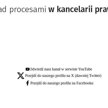
Odwiedź nasz kanał w serwisie YouTube
Youtube - otwiera się w nowej karcie
Przejdź do naszego profilu na X (dawniej Twitter)
X - otwiera się w nowej karcie
Przejdź do naszego profilu na Facebooku
Facebook - otwiera się w nowej karcie