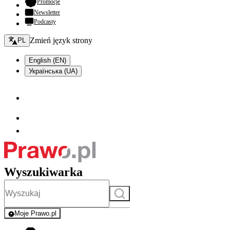
- otwiera się w nowej karcie
Promocje
Newsletter
Podcasty
Zmień język - bieżący:
Zmień język strony
PL
English (EN)
Українська (UA)
Wyszukiwarka
Szukaj
Moje Prawo.pl
- rejestracja i logowanie do serwisu