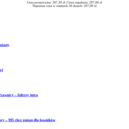
Cena promocyjna: 267,30 zł |
Cena regularna: 297,00 zł
Najniższa cena w ostatnich 30 dniach: 207,90 zł
zmiany
ej
Prawnicy – liderzy jutra
bory – MS chce zmian dla ławników