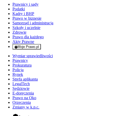
Prawnicy i sądy
Podatki
Kadry i BHP
Prawo w biznesie
Samorząd i administracja
Szkoły i uczelnie
Zdrowie
Prawo dla każdego
Akty Prawne
Moje Prawo.pl
- rejestracja i logowanie do serwisu
Wymiar sprawiedliwości
Prawnicy
Prokuratura
Policja
Rynek
Strefa aplikanta
LegalTech
Sędziowie
E-doręczenia
Prawo na Oko
Orzeczenia
Zmiany w k.p.c.