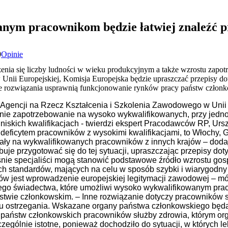
nym pracownikom będzie łatwiej znaleźć 
0
Opinie
ia się liczby ludności w wieku produkcyjnym a także wzrostu zapo
ii Europejskiej, Komisja Europejska będzie upraszczać przepisy doty
rozwiązania usprawnią funkcjonowanie rynków pracy państw członk
 Agencji na Rzecz Kształcenia i Szkolenia Zawodowego w Unii 
nie zapotrzebowanie na wysoko wykwalifikowanych, przy jedn
iskich kwalifikacjach - twierdzi ekspert Pracodawców RP, Ursz
deficytem pracowników z wysokimi kwalifikacjami, to Włochy, Gr
ały na wykwalifikowanych pracowników z innych krajów – dodaj
buje przygotować się do tej sytuacji, upraszczając przepisy dot
łaśnie specjaliści mogą stanowić podstawowe źródło wzrostu go
ch standardów, mających na celu w sposób szybki i wiarygodny
w jest wprowadzenie europejskiej legitymacji zawodowej – mó
ego świadectwa, które umożliwi wysoko wykwalifikowanym pra
stwie członkowskim. – Inne rozwiązanie dotyczy pracowników sł
 ostrzegania. Wskazane organy państwa członkowskiego będą
państw członkowskich pracowników służby zdrowia, którym org
ególnie istotne, ponieważ dochodziło do sytuacji, w których l