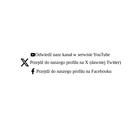
Odwiedź nasz kanał w serwisie YouTube
Youtube - otwiera się w nowej karcie
Przejdź do naszego profilu na X (dawniej Twitter)
X - otwiera się w nowej karcie
Przejdź do naszego profilu na Facebooku
Facebook - otwiera się w nowej karcie