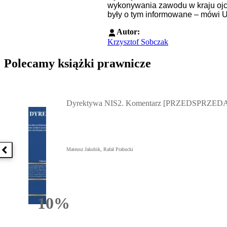
wykonywania zawodu w kraju ojcz
były o tym informowane – mówi 
Autor:
Krzysztof Sobczak
Polecamy książki prawnicze
Przejdź do: Dyrektywa NIS2. Komentarz [PRZEDSPRZEDAŻ] ebook,
Dyrektywa NIS2. Komentarz [PRZEDSPRZEDA
Mateusz Jakubik, Rafał Prabucki
Poprzednia książka
10%
Rabatu