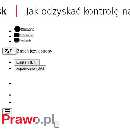
- otwiera się w nowej karcie
Promocje
Newsletter
Podcasty
Zmień język - bieżący:
Zmień język strony
PL
English (EN)
Українська (UA)