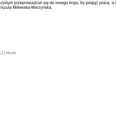
ystym przeprowadzali się do innego kraju, by podjąć pracę, a
Urszula Milewska-Marzyńska.
 Mateusz Jakubik, Rafał Prabucki - otwiera się w nowym oknie
Ż] ebook