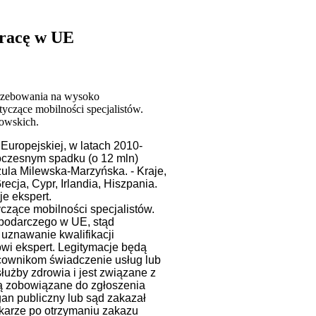
pracę w UE
trzebowania na wysoko
czące mobilności specjalistów.
owskich.
Europejskiej, w latach 2010-
oczesnym spadku (o 12 mln)
ula Milewska-Marzyńska. - Kraje,
ecja, Cypr, Irlandia, Hiszpania.
e ekspert.
yczące mobilności specjalistów.
spodarczego w UE, stąd
 uznawanie kwalifikacji
wi ekspert. Legitymacje będą
cownikom świadczenie usług lub
użby zdrowia i jest związane z
 zobowiązane do zgłoszenia
an publiczny lub sąd zakazał
ekarze po otrzymaniu zakazu