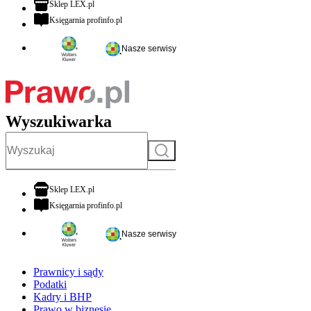
otwiera się w nowej karcie
Sklep LEX.pl
otwiera się w nowej karcie
Księgarnia profinfo.pl
Nasze serwisy
Wyszukiwarka
Szukaj
otwiera się w nowej karcie
Sklep LEX.pl
otwiera się w nowej karcie
Księgarnia profinfo.pl
Nasze serwisy
Prawnicy i sądy
Podatki
Kadry i BHP
Prawo w biznesie