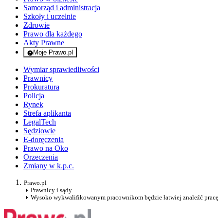
Samorząd i administracja
Szkoły i uczelnie
Zdrowie
Prawo dla każdego
Akty Prawne
Moje Prawo.pl
- rejestracja i logowanie do serwisu
Wymiar sprawiedliwości
Prawnicy
Prokuratura
Policja
Rynek
Strefa aplikanta
LegalTech
Sędziowie
E-doręczenia
Prawo na Oko
Orzeczenia
Zmiany w k.p.c.
Prawo.pl
Prawnicy i sądy
Wysoko wykwalifikowanym pracownikom będzie łatwiej znaleźć prac