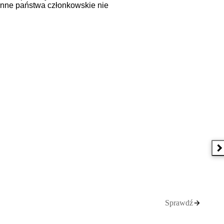
 inne państwa członkowskie nie
N
Sprawdź