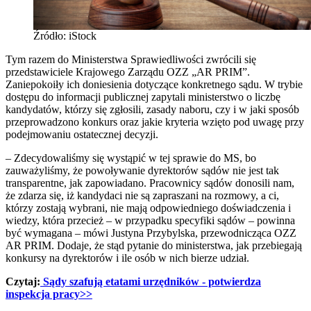
Źródło: iStock
Tym razem do Ministerstwa Sprawiedliwości zwrócili się
przedstawiciele Krajowego Zarządu OZZ „AR PRIM”.
Zaniepokoiły ich doniesienia dotyczące konkretnego sądu. W trybie
dostępu do informacji publicznej zapytali ministerstwo o liczbę
kandydatów, którzy się zgłosili, zasady naboru, czy i w jaki sposób
przeprowadzono konkurs oraz jakie kryteria wzięto pod uwagę przy
podejmowaniu ostatecznej decyzji.
– Zdecydowaliśmy się wystąpić w tej sprawie do MS, bo
zauważyliśmy, że powoływanie dyrektorów sądów nie jest tak
transparentne, jak zapowiadano. Pracownicy sądów donosili nam,
że zdarza się, iż kandydaci nie są zapraszani na rozmowy, a ci,
którzy zostają wybrani, nie mają odpowiedniego doświadczenia i
wiedzy, która przecież – w przypadku specyfiki sądów – powinna
być wymagana – mówi Justyna Przybylska, przewodnicząca OZZ
AR PRIM. Dodaje, że stąd pytanie do ministerstwa, jak przebiegają
konkursy na dyrektorów i ile osób w nich bierze udział.
Czytaj:
Sądy szafują etatami urzędników - potwierdza
inspekcja pracy>>