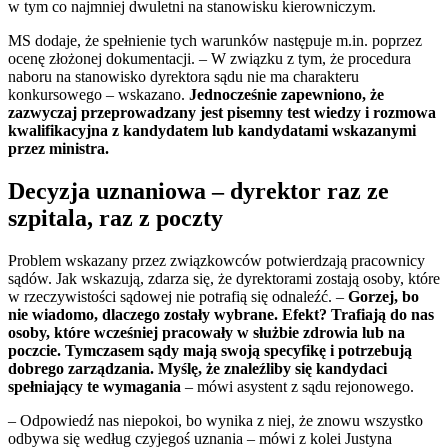
w tym co najmniej dwuletni na stanowisku kierowniczym.
MS dodaje, że spełnienie tych warunków następuje m.in. poprzez
ocenę złożonej dokumentacji. – W związku z tym, że procedura
naboru na stanowisko dyrektora sądu nie ma charakteru
konkursowego – wskazano.
Jednocześnie zapewniono, że
zazwyczaj przeprowadzany jest pisemny test wiedzy i rozmowa
kwalifikacyjna z kandydatem lub kandydatami wskazanymi
przez ministra.
Decyzja uznaniowa – dyrektor raz ze
szpitala, raz z poczty
Problem wskazany przez związkowców potwierdzają pracownicy
sądów. Jak wskazują, zdarza się, że dyrektorami zostają osoby, które
w rzeczywistości sądowej nie potrafią się odnaleźć. –
Gorzej, bo
nie wiadomo, dlaczego zostały wybrane. Efekt? Trafiają do nas
osoby, które wcześniej pracowały w służbie zdrowia lub na
poczcie. Tymczasem sądy mają swoją specyfikę i potrzebują
dobrego zarządzania. Myślę, że znaleźliby się kandydaci
spełniający te wymagania
– mówi asystent z sądu rejonowego.
– Odpowiedź nas niepokoi, bo wynika z niej, że znowu wszystko
odbywa się według czyjegoś uznania – mówi z kolei Justyna