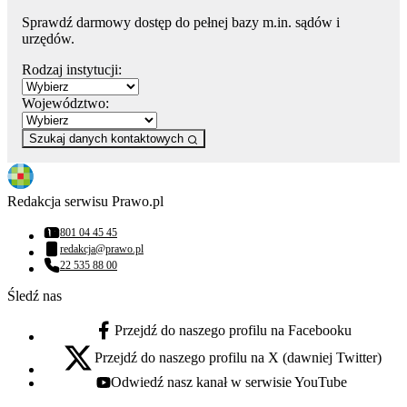
Sprawdź darmowy dostęp do pełnej bazy m.in. sądów i
urzędów.
Rodzaj instytucji:
Województwo:
Szukaj danych kontaktowych
Redakcja serwisu Prawo.pl
801 04 45 45
Numer telefonu:
redakcja@prawo.pl
Adres email:
22 535 88 00
Numer telefonu:
Śledź nas
Przejdź do naszego profilu na Facebooku
facebook - otwiera się w nowej karcie
Przejdź do naszego profilu na X (dawniej Twitter)
x - otwiera się w nowej karcie
Odwiedź nasz kanał w serwisie YouTube
youtube - otwiera się w nowej karcie