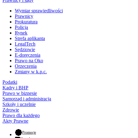
Prawnicy i sądy
Wymiar sprawiedliwości
Prawnicy
Prokuratura
Policja
Rynek
Strefa aplikanta
LegalTech
Sędziowie
E-doręczenia
Prawo na Oko
Orzeczenia
Zmiany w k.p.c.
Podatki
Kadry i BHP
Prawo w biznesie
Samorząd i administracja
Szkoły i uczelnie
Zdrowie
Prawo dla każdego
Akty Prawne
- otwiera się w nowej karcie
Promocje