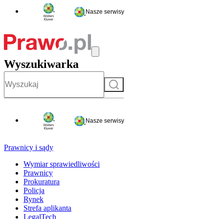
Nasze serwisy
Wyszukiwarka
Szukaj
Nasze serwisy
Prawnicy i sądy
Wymiar sprawiedliwości
Prawnicy
Prokuratura
Policja
Rynek
Strefa aplikanta
LegalTech