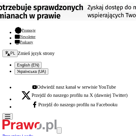
- otwiera się w nowej karcie
Promocje
Newsletter
Podcasty
Zmień język - bieżący:
Zmień język strony
PL
English (EN)
Українська (UA)
Odwiedź nasz kanał w serwisie YouTube
Youtube - otwiera się w nowej karcie
Przejdź do naszego profilu na X (dawniej Twitter)
X - otwiera się w nowej karcie
Przejdź do naszego profilu na Facebooku
Facebook - otwiera się w nowej karcie