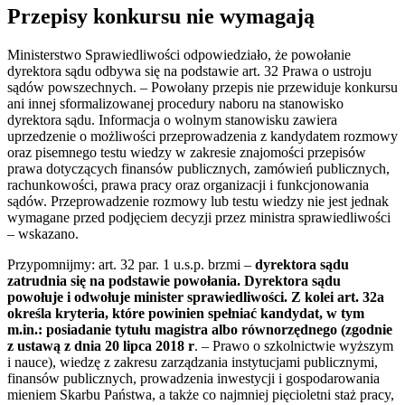
Przepisy konkursu nie wymagają
Ministerstwo Sprawiedliwości odpowiedziało, że powołanie
dyrektora sądu odbywa się na podstawie art. 32 Prawa o ustroju
sądów powszechnych. – Powołany przepis nie przewiduje konkursu
ani innej sformalizowanej procedury naboru na stanowisko
dyrektora sądu. Informacja o wolnym stanowisku zawiera
uprzedzenie o możliwości przeprowadzenia z kandydatem rozmowy
oraz pisemnego testu wiedzy w zakresie znajomości przepisów
prawa dotyczących finansów publicznych, zamówień publicznych,
rachunkowości, prawa pracy oraz organizacji i funkcjonowania
sądów. Przeprowadzenie rozmowy lub testu wiedzy nie jest jednak
wymagane przed podjęciem decyzji przez ministra sprawiedliwości
– wskazano.
Przypomnijmy: art. 32 par. 1 u.s.p. brzmi –
dyrektora sądu
zatrudnia się na podstawie powołania. Dyrektora sądu
powołuje i odwołuje minister sprawiedliwości. Z kolei art. 32a
określa kryteria, które powinien spełniać kandydat, w tym
m.in.: posiadanie tytułu magistra albo równorzędnego (zgodnie
z ustawą z dnia 20 lipca 2018 r
. – Prawo o szkolnictwie wyższym
i nauce), wiedzę z zakresu zarządzania instytucjami publicznymi,
finansów publicznych, prowadzenia inwestycji i gospodarowania
mieniem Skarbu Państwa, a także co najmniej pięcioletni staż pracy,