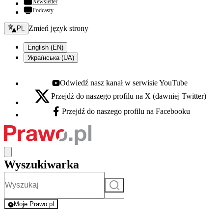
Newsletter
Podcasty
Zmień język - bieżący:
Zmień język strony
PL
English (EN)
Українська (UA)
Odwiedź nasz kanał w serwisie YouTube
Youtube - otwiera się w nowej karcie
Przejdź do naszego profilu na X (dawniej Twitter)
X - otwiera się w nowej karcie
Przejdź do naszego profilu na Facebooku
Facebook - otwiera się w nowej karcie
Wyszukiwarka
Szukaj
Moje Prawo.pl
- rejestracja i logowanie do serwisu