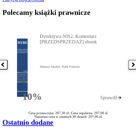
Polecamy książki prawnicze
Przejdź do: Dyrektywa NIS2. Komentarz [PRZEDSPRZEDAŻ] ebook,
Dyrektywa NIS2. Komentarz
[PRZEDSPRZEDAŻ] ebook
Poprzednia książka
N
Mateusz Jakubik, Rafał Prabucki
10%
Sprawdź
Rabatu
Cena promocyjna: 267,30 zł |
Cena regularna: 297,00 zł
Najniższa cena w ostatnich 30 dniach: 207,90 zł
Ostatnio dodane