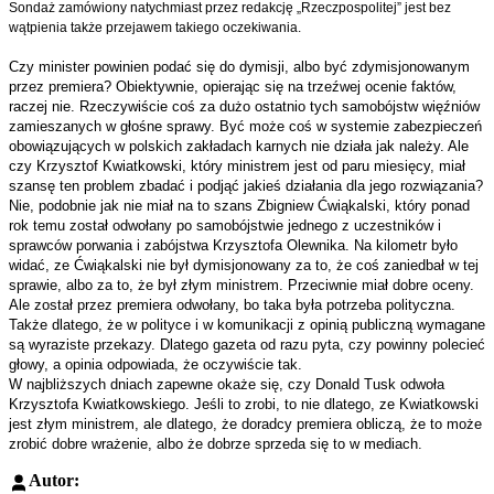
Sondaż zamówiony natychmiast przez redakcję „Rzeczpospolitej” jest bez
wątpienia także przejawem takiego oczekiwania.
Czy minister powinien podać się do dymisji, albo być zdymisjonowanym
przez premiera? Obiektywnie, opierając się na trzeźwej ocenie faktów,
raczej nie. Rzeczywiście coś za dużo ostatnio tych samobójstw więźniów
zamieszanych w głośne sprawy. Być może coś w systemie zabezpieczeń
obowiązujących w polskich zakładach karnych nie działa jak należy. Ale
czy Krzysztof Kwiatkowski, który ministrem jest od paru miesięcy, miał
szansę ten problem zbadać i podjąć jakieś działania dla jego rozwiązania?
Nie, podobnie jak nie miał na to
szans Zbigniew Ćwiąkalski, który ponad
rok temu został odwołany po samobójstwie jednego z uczestników i
sprawców porwania i zabójstwa Krzysztofa Olewnika.
Na kilometr było
widać, ze Ćwiąkalski nie był dymisjonowany za to, że coś zaniedbał w tej
sprawie, albo za to, że był złym ministrem. Przeciwnie miał dobre oceny.
Ale został przez premiera odwołany, bo taka była potrzeba polityczna.
Także dlatego, że w polityce i w komunikacji z opinią publiczną wymagane
są wyraziste przekazy. Dlatego gazeta od razu pyta, czy powinny polecieć
głowy, a opinia odpowiada, że oczywiście
tak.
W najbliższych dniach zapewne okaże się, czy Donald Tusk odwoła
Krzysztofa Kwiatkowskiego. Jeśli to zrobi, to nie dlatego, ze Kwiatkowski
jest złym ministrem, ale dlatego, że doradcy premiera obliczą, że to może
zrobić dobre wrażenie, albo że dobrze sprzeda się to w mediach.
Autor: