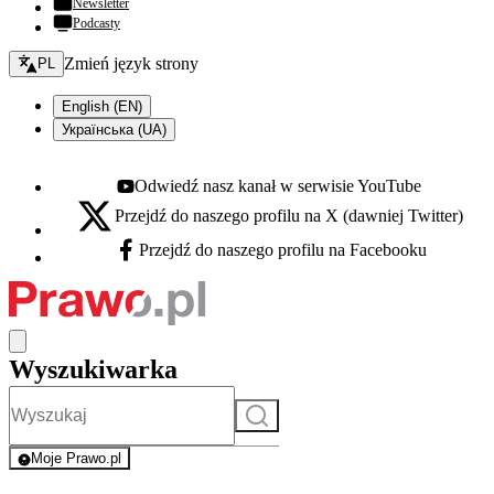
Newsletter
Podcasty
Zmień język - bieżący:
Zmień język strony
PL
English (EN)
Українська (UA)
Odwiedź nasz kanał w serwisie YouTube
Youtube - otwiera się w nowej karcie
Przejdź do naszego profilu na X (dawniej Twitter)
X - otwiera się w nowej karcie
Przejdź do naszego profilu na Facebooku
Facebook - otwiera się w nowej karcie
Wyszukiwarka
Szukaj
Moje Prawo.pl
- rejestracja i logowanie do serwisu