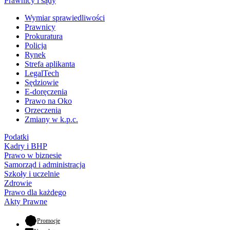
Prawnicy i sądy
Wymiar sprawiedliwości
Prawnicy
Prokuratura
Policja
Rynek
Strefa aplikanta
LegalTech
Sędziowie
E-doręczenia
Prawo na Oko
Orzeczenia
Zmiany w k.p.c.
Podatki
Kadry i BHP
Prawo w biznesie
Samorząd i administracja
Szkoły i uczelnie
Zdrowie
Prawo dla każdego
Akty Prawne
- otwiera się w nowej karcie
Promocje