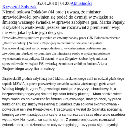
05.01.2010 | 01:00
Aktualności
Krzysztof Sobczak
Niemal połowa Polaków (44 proc.) uważa, że minister
sprawiedliwości powinien się podać do dymisji w związku ze
śmiercią ważnego świadka w sprawie zabójstwa gen. Marka Papały.
Krzysztof Kwiatkowski jeszcze nie rozmawiał z premierem, więc
nie wie, jaka będzie jego decyzja.
Przeciwko dymisji ministra jest tylko co czwarty badany przez GfK Polonia na zlecenie
„Rzeczpospolitej” (24 proc.). Najwięcej zwolenników odejścia Krzysztofa
Kwiatkowskiego jest wśród respondentów z wykształceniem podstawowym i
zawodowym. Bardziej wyrozumiałe dla ministra są osoby o wyższym poziomie
wykształcenia oraz politycy. Ci ostatni,
w tym Zbigniew Ziobro, były minister
sprawiedliwości w rządzie PiS, twierdzą, że minister zrobił po śmierci
Artura
Zirajewskiego wszystko co należy.
Zirajewski 28 grudnia zażył dużą ilość leków, na skutek czego trafił na oddział gdańskiego
szpitala MSWiA, a potem przewieziony został do szpitala więziennego, gdzie zmarł.
Według biegłych, zgon Zirajewskiego nastąpił z przyczyn chorobowych, a
bezpośrednią przyczyną śmierci był zator tętnicy płucnej. - Mam bardzo wiele
wątpliwości co do okoliczności śmierci Zirajewskiego, dlatego chcę, by praca
funkcjonariuszy służby więziennej z Gdańska była solidnie skontrolowana -
powiedział minister Kwiatkowski. I rzeczywiście wysłał do Gdańska specjalną
komisję ze swym zastępcą na czele, a sam przez cały czas obserwuje przebieg
wypadków. No i czeka, co stanie się nim. Z premierem jeszcze rozmawiał
(wtorek rano), ale dziennikarze cały czas pytają go, czy poda się do dymisji.