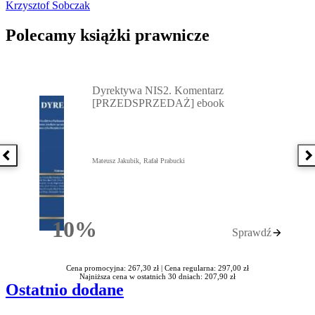
Krzysztof Sobczak
Polecamy książki prawnicze
Przejdź do: Dyrektywa NIS2. Komentarz [PRZEDSPRZEDAŻ] ebook,
Dyrektywa NIS2. Komentarz
[PRZEDSPRZEDAŻ] ebook
Poprzednia książka
N
Mateusz Jakubik, Rafał Prabucki
10%
Sprawdź
Rabatu
Cena promocyjna: 267,30 zł |
Cena regularna: 297,00 zł
Najniższa cena w ostatnich 30 dniach: 207,90 zł
Ostatnio dodane