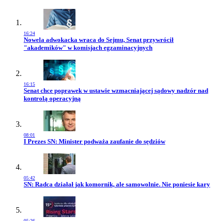
16:24
Przejdź do artykułu:
Nowela adwokacka wraca do Sejmu, Senat przywrócił
"akademików" w komisjach egzaminacyjnych
16:15
Przejdź do artykułu:
Senat chce poprawek w ustawie wzmacniającej sądowy nadzór nad
kontrolą operacyjną
08:01
Przejdź do artykułu:
I Prezes SN: Minister podważa zaufanie do sędziów
05:42
Przejdź do artykułu:
SN: Radca działał jak komornik, ale samowolnie. Nie poniesie kary
05:26