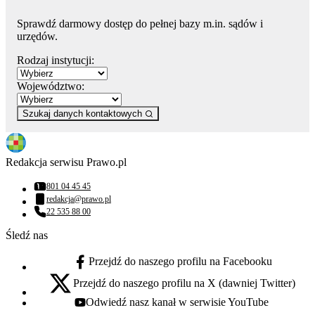
Sprawdź darmowy dostęp do pełnej bazy m.in. sądów i
urzędów.
Rodzaj instytucji:
Województwo:
Szukaj danych kontaktowych
Redakcja serwisu Prawo.pl
801 04 45 45
Numer telefonu:
redakcja@prawo.pl
Adres email:
22 535 88 00
Numer telefonu:
Śledź nas
Przejdź do naszego profilu na Facebooku
facebook - otwiera się w nowej karcie
Przejdź do naszego profilu na X (dawniej Twitter)
x - otwiera się w nowej karcie
Odwiedź nasz kanał w serwisie YouTube
youtube - otwiera się w nowej karcie