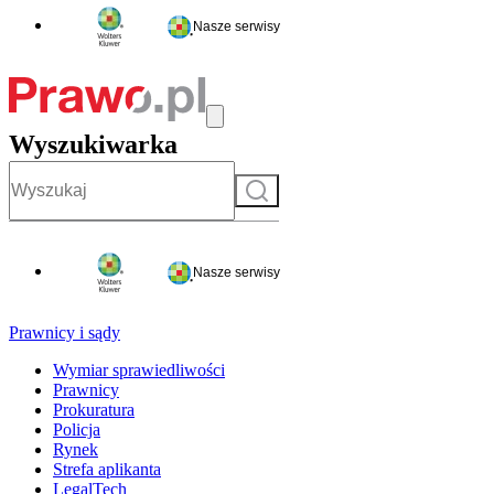
Nasze serwisy
Wyszukiwarka
Szukaj
Nasze serwisy
Prawnicy i sądy
Wymiar sprawiedliwości
Prawnicy
Prokuratura
Policja
Rynek
Strefa aplikanta
LegalTech