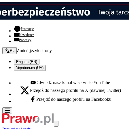
- otwiera się w nowej karcie
Promocje
Newsletter
Podcasty
Zmień język - bieżący:
Zmień język strony
PL
English (EN)
Українська (UA)
Odwiedź nasz kanał w serwisie YouTube
Youtube - otwiera się w nowej karcie
Przejdź do naszego profilu na X (dawniej Twitter)
X - otwiera się w nowej karcie
Przejdź do naszego profilu na Facebooku
Facebook - otwiera się w nowej karcie