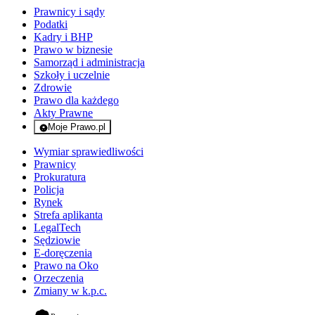
Prawnicy i sądy
Podatki
Kadry i BHP
Prawo w biznesie
Samorząd i administracja
Szkoły i uczelnie
Zdrowie
Prawo dla każdego
Akty Prawne
Moje Prawo.pl
- rejestracja i logowanie do serwisu
Wymiar sprawiedliwości
Prawnicy
Prokuratura
Policja
Rynek
Strefa aplikanta
LegalTech
Sędziowie
E-doręczenia
Prawo na Oko
Orzeczenia
Zmiany w k.p.c.