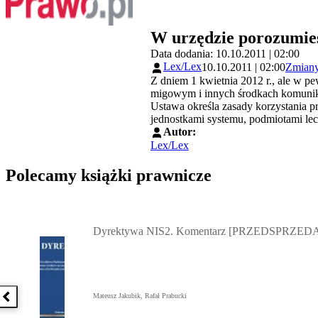
W urzędzie porozumie
Data dodania: 10.10.2011 | 02:00
Lex/Lex
10.10.2011 | 02:00
Zmiany
Z dniem 1 kwietnia 2012 r., ale w pe
migowym i innych środkach komunik
Ustawa określa zasady korzystania p
jednostkami systemu, podmiotami lec
Autor:
Lex/Lex
Polecamy książki prawnicze
Przejdź do: Dyrektywa NIS2. Komentarz [PRZEDSPRZEDAŻ] ebook,
Dyrektywa NIS2. Komentarz [PRZEDSPRZEDA
Mateusz Jakubik, Rafał Prabucki
Poprzednia książka