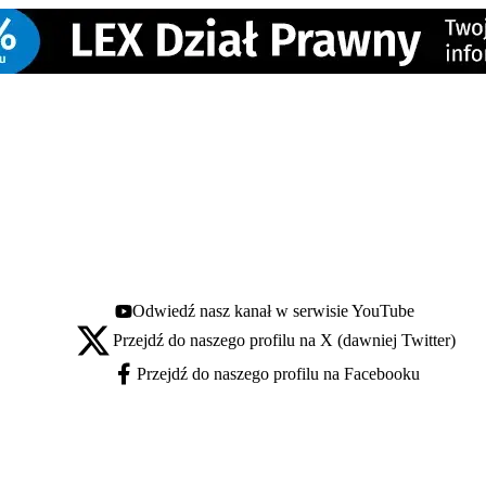
Odwiedź nasz kanał w serwisie YouTube
Youtube - otwiera się w nowej karcie
Przejdź do naszego profilu na X (dawniej Twitter)
X - otwiera się w nowej karcie
Przejdź do naszego profilu na Facebooku
Facebook - otwiera się w nowej karcie