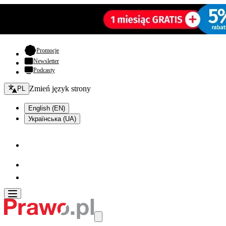
- otwiera się w nowej karcie
Promocje
Newsletter
Podcasty
Zmień język - bieżący:
Zmień język strony
PL
English (EN)
Українська (UA)