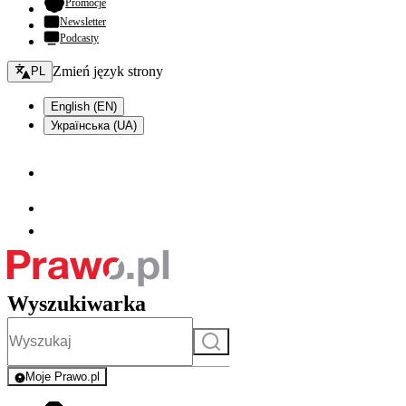
- otwiera się w nowej karcie
Promocje
Newsletter
Podcasty
Zmień język - bieżący:
Zmień język strony
PL
English (EN)
Українська (UA)
Wyszukiwarka
Szukaj
Moje Prawo.pl
- rejestracja i logowanie do serwisu