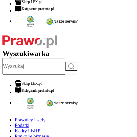
otwiera się w nowej karcie
Sklep LEX.pl
otwiera się w nowej karcie
Księgarnia profinfo.pl
Nasze serwisy
Wyszukiwarka
Szukaj
otwiera się w nowej karcie
Sklep LEX.pl
otwiera się w nowej karcie
Księgarnia profinfo.pl
Nasze serwisy
Prawnicy i sądy
Podatki
Kadry i BHP
Prawo w biznesie