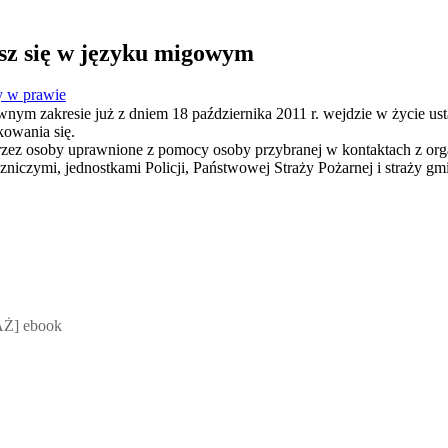
sz się w języku migowym
 w prawie
wnym zakresie już z dniem 18 października 2011 r. wejdzie w życie ust
owania się.
rzez osoby uprawnione z pomocy osoby przybranej w kontaktach z orga
zniczymi, jednostkami Policji, Państwowej Straży Pożarnej i straży g
 Mateusz Jakubik, Rafał Prabucki - otwiera się w nowym oknie
Ż] ebook