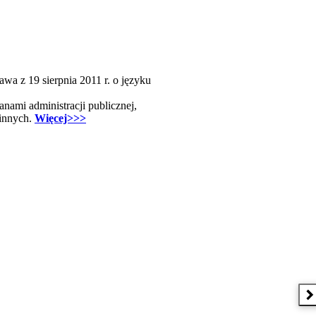
awa z 19 sierpnia 2011 r. o języku
nami administracji publicznej,
minnych.
Więcej>>>
N