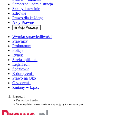
Samorząd i administracja
Szkoły i uczelnie
Zdrowie
Prawo dla każdego
Akty Prawne
Moje Prawo.pl
- rejestracja i logowanie do serwisu
Wymiar sprawiedliwości
Prawnicy
Prokuratura
Policja
Rynek
Strefa aplikanta
LegalTech
Sędziowie
E-doręczenia
Prawo na Oko
Orzeczenia
Zmiany w k.p.c.
Prawo.pl
Prawnicy i sądy
W urzędzie porozumiesz się w języku migowym