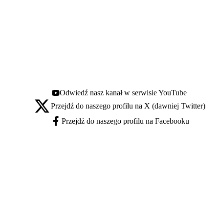
Odwiedź nasz kanał w serwisie YouTube
Youtube - otwiera się w nowej karcie
Przejdź do naszego profilu na X (dawniej Twitter)
X - otwiera się w nowej karcie
Przejdź do naszego profilu na Facebooku
Facebook - otwiera się w nowej karcie