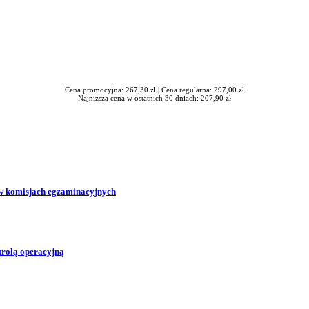
Cena promocyjna: 267,30 zł |
Cena regularna: 297,00 zł
Najniższa cena w ostatnich 30 dniach: 207,90 zł
w komisjach egzaminacyjnych
trolą operacyjną