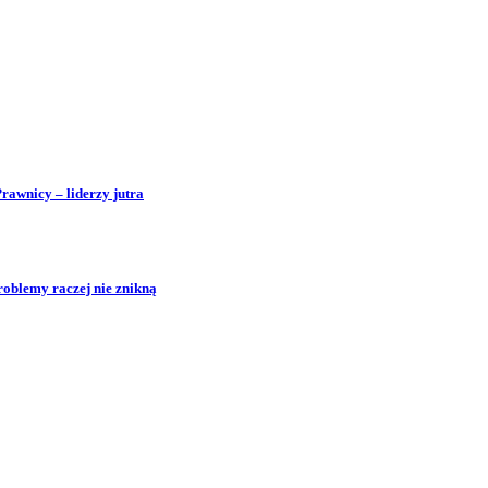
Prawnicy – liderzy jutra
roblemy raczej nie znikną