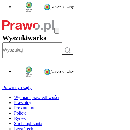
Nasze serwisy
Wyszukiwarka
Szukaj
Nasze serwisy
Prawnicy i sądy
Wymiar sprawiedliwości
Prawnicy
Prokuratura
Policja
Rynek
Strefa aplikanta
LegalTech