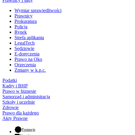
Prawnicy i sądy
Wymiar sprawiedliwości
Prawnicy
Prokuratura
Policja
Rynek
Strefa aplikanta
LegalTech
Sędziowie
E-doręczenia
Prawo na Oko
Orzeczenia
Zmiany w k.p.c.
Podatki
Kadry i BHP
Prawo w biznesie
Samorząd i administracja
Szkoły i uczelnie
Zdrowie
Prawo dla każdego
Akty Prawne
- otwiera się w nowej karcie
Promocje