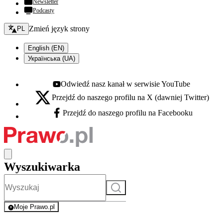
Newsletter
Podcasty
Zmień język - bieżący:
Zmień język strony
PL
English (EN)
Українська (UA)
Odwiedź nasz kanał w serwisie YouTube
Youtube - otwiera się w nowej karcie
Przejdź do naszego profilu na X (dawniej Twitter)
X - otwiera się w nowej karcie
Przejdź do naszego profilu na Facebooku
Facebook - otwiera się w nowej karcie
Wyszukiwarka
Szukaj
Moje Prawo.pl
- rejestracja i logowanie do serwisu