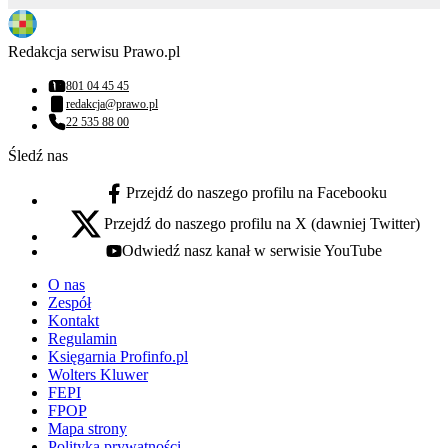
Redakcja serwisu Prawo.pl
801 04 45 45
Numer telefonu:
redakcja@prawo.pl
Adres email:
22 535 88 00
Numer telefonu:
Śledź nas
Przejdź do naszego profilu na Facebooku
facebook - otwiera się w nowej karcie
Przejdź do naszego profilu na X (dawniej Twitter)
x - otwiera się w nowej karcie
Odwiedź nasz kanał w serwisie YouTube
youtube - otwiera się w nowej karcie
O nas
Zespół
Kontakt
Regulamin
Księgarnia Profinfo.pl
Wolters Kluwer
FEPI
FPOP
Mapa strony
Polityka prywatności