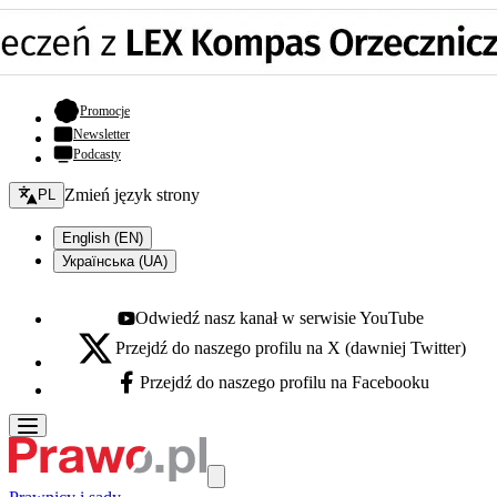
- otwiera się w nowej karcie
Promocje
Newsletter
Podcasty
Zmień język - bieżący:
Zmień język strony
PL
English (EN)
Українська (UA)
Odwiedź nasz kanał w serwisie YouTube
Youtube - otwiera się w nowej karcie
Przejdź do naszego profilu na X (dawniej Twitter)
X - otwiera się w nowej karcie
Przejdź do naszego profilu na Facebooku
Facebook - otwiera się w nowej karcie