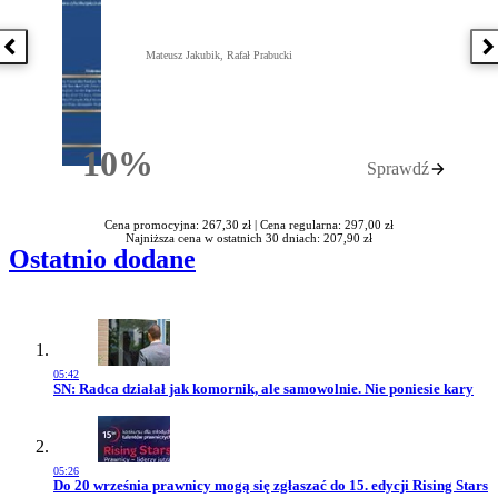
Poprzednia książka
N
Mateusz Jakubik, Rafał Prabucki
10%
Sprawdź
Rabatu
Cena promocyjna: 267,30 zł |
Cena regularna: 297,00 zł
Najniższa cena w ostatnich 30 dniach: 207,90 zł
Ostatnio dodane
05:42
Przejdź do artykułu:
SN: Radca działał jak komornik, ale samowolnie. Nie poniesie kary
05:26
Przejdź do artykułu:
Do 20 września prawnicy mogą się zgłaszać do 15. edycji Rising Stars