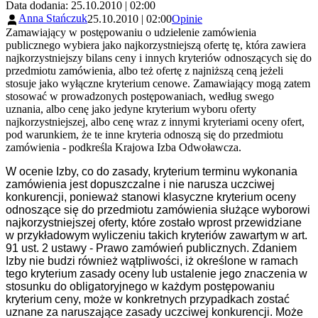
Data dodania: 25.10.2010 | 02:00
Anna Stańczuk
25.10.2010 | 02:00
Opinie
Zamawiający w postępowaniu o udzielenie zamówienia
publicznego wybiera jako najkorzystniejszą ofertę tę, która zawiera
najkorzystniejszy bilans ceny i innych kryteriów odnoszących się do
przedmiotu zamówienia, albo też ofertę z najniższą ceną jeżeli
stosuje jako wyłączne kryterium cenowe. Zamawiający mogą zatem
stosować w prowadzonych postępowaniach, według swego
uznania, albo cenę jako jedyne kryterium wyboru oferty
najkorzystniejszej, albo cenę wraz z innymi kryteriami oceny ofert,
pod warunkiem, że te inne kryteria odnoszą się do przedmiotu
zamówienia - podkreśla Krajowa Izba Odwoławcza.
W ocenie Izby, co do zasady, kryterium terminu wykonania
zamówienia jest dopuszczalne i nie narusza uczciwej
konkurencji, ponieważ stanowi klasyczne kryterium oceny
odnoszące się do przedmiotu zamówienia służące wyborowi
najkorzystniejszej oferty, które zostało wprost przewidziane
w przykładowym wyliczeniu takich kryteriów zawartym w art.
91 ust. 2 ustawy - Prawo zamówień publicznych. Zdaniem
Izby nie budzi również wątpliwości, iż określone w ramach
tego kryterium zasady oceny lub ustalenie jego znaczenia w
stosunku do obligatoryjnego w każdym postępowaniu
kryterium ceny, może w konkretnych przypadkach zostać
uznane za naruszające zasady uczciwej konkurencji. Może