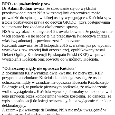
RPO - to pozbawienie praw
Dr Adam Bodnar
uważa, że stosowanie się do wykładni
przedstawionej przez NSA w trzeciej linii orzeczniczej może
prowadzić do sytuacji, w której osoby występujące z Kościoła są w
istocie pozbawione prawa do decyzji GIODO, gdyż postępowania
są umarzane bez zbadania okoliczności sprawy.
NSA w wyrokach z lutego 2016 r. uważa bowiem, że postępowanie
w ich sprawie - o ile osoby te nie przedstawią świadectwa chrztu z
właściwą adnotacją - powinno zostać umorzone.
Rzecznik zauważa, że 19 listopada 2016 r., a zatem już po wydaniu
wyroków z tzw. trzeciej linii orzeczniczej, opublikowany został
Dekret Ogólny Konferencji Episkopatu Polski (KEP) w sprawie
wystąpień z Kościoła oraz powrotu do wspólnoty Kościoła.
"Ochrzczony nigdy nie opuszcza Kościoła"
Z dokumentu KEP wynikają dwie kwestie. Po pierwsze, KEP
przypomina członkom Kościoła katolickiego zasadę, że osoba
ochrzczona nigdy w zasadzie nie opuszcza Kościoła Katolickiego.
Po drugie zaś, w punkcie pierwszym podkreśla, że oświadczenie
woli o wystąpieniu z Kościoła wywołuje formalny skutek od chwili
jego przyjęcia przez kompetentną władzę kościelną. To oznacza, że
wpisanie adnotacji do księgi ochrzczonych ma wyłącznie charakter
deklaratoryjny.
A zatem - jak wskazuje dr Bodnar, NSA nie mógł uwzględnić w
swoich rozważań wskazanego dekretu.