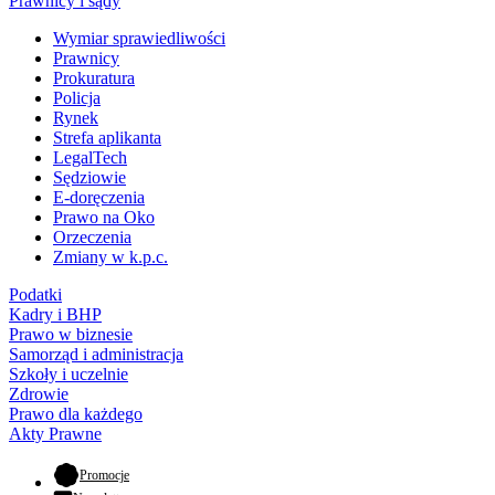
Prawnicy i sądy
Wymiar sprawiedliwości
Prawnicy
Prokuratura
Policja
Rynek
Strefa aplikanta
LegalTech
Sędziowie
E-doręczenia
Prawo na Oko
Orzeczenia
Zmiany w k.p.c.
Podatki
Kadry i BHP
Prawo w biznesie
Samorząd i administracja
Szkoły i uczelnie
Zdrowie
Prawo dla każdego
Akty Prawne
- otwiera się w nowej karcie
Promocje