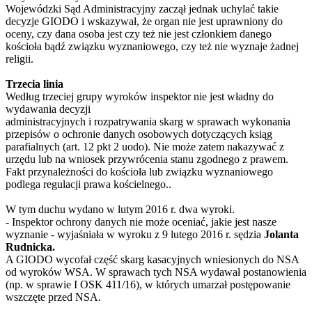
Wojewódzki Sąd Administracyjny zaczął jednak uchylać takie
decyzje GIODO i wskazywał, że organ nie jest uprawniony do
oceny, czy dana osoba jest czy też nie jest członkiem danego
kościoła bądź związku wyznaniowego, czy też nie wyznaje żadnej
religii.
Trzecia linia
Według trzeciej grupy wyroków inspektor nie jest władny do
wydawania decyzji
administracyjnych i rozpatrywania skarg w sprawach wykonania
przepisów o ochronie danych osobowych dotyczących ksiąg
parafialnych (art. 12 pkt 2 uodo). Nie może zatem nakazywać z
urzędu lub na wniosek przywrócenia stanu zgodnego z prawem.
Fakt przynależności do kościoła lub związku wyznaniowego
podlega regulacji prawa kościelnego..
W tym duchu wydano w lutym 2016 r. dwa wyroki.
- Inspektor ochrony danych nie może oceniać, jakie jest nasze
wyznanie - wyjaśniała w wyroku z 9 lutego 2016 r. sędzia
Jolanta
Rudnicka.
A GIODO wycofał część skarg kasacyjnych wniesionych do NSA
od wyroków WSA. W sprawach tych NSA wydawał postanowienia
(np. w sprawie I OSK 411/16), w których umarzał postępowanie
wszczęte przed NSA.