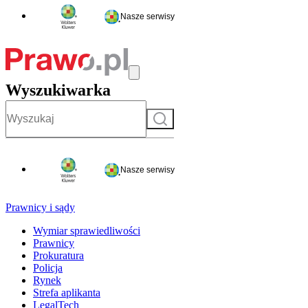
Nasze serwisy
Wyszukiwarka
Szukaj
Nasze serwisy
Prawnicy i sądy
Wymiar sprawiedliwości
Prawnicy
Prokuratura
Policja
Rynek
Strefa aplikanta
LegalTech