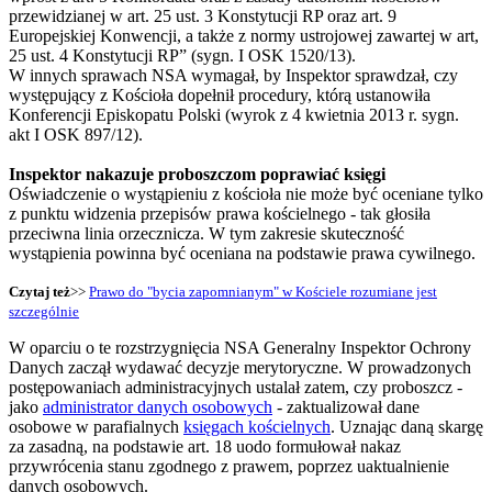
przewidzianej w art. 25 ust. 3 Konstytucji RP oraz art. 9
Europejskiej Konwencji, a także z normy ustrojowej zawartej w art,
25 ust. 4 Konstytucji RP” (sygn. I OSK 1520/13).
W innych sprawach NSA wymagał, by Inspektor sprawdzał, czy
występujący z Kościoła dopełnił procedury, którą ustanowiła
Konferencji Episkopatu Polski (wyrok z 4 kwietnia 2013 r. sygn.
akt I OSK 897/12).
Inspektor nakazuje proboszczom poprawiać księgi
Oświadczenie o wystąpieniu z kościoła nie może być oceniane tylko
z punktu widzenia przepisów prawa kościelnego - tak głosiła
przeciwna linia orzecznicza. W tym zakresie skuteczność
wystąpienia powinna być oceniana na podstawie prawa cywilnego.
Czytaj też
>>
Prawo do "bycia zapomnianym" w Kościele rozumiane jest
szczególnie
W oparciu o te rozstrzygnięcia NSA Generalny Inspektor Ochrony
Danych zaczął wydawać decyzje merytoryczne. W prowadzonych
postępowaniach administracyjnych ustalał zatem, czy proboszcz -
jako
administrator danych osobowych
- zaktualizował dane
osobowe w parafialnych
księgach kościelnych
. Uznając daną skargę
za zasadną, na podstawie art. 18 uodo formułował nakaz
przywrócenia stanu zgodnego z prawem, poprzez uaktualnienie
danych osobowych.