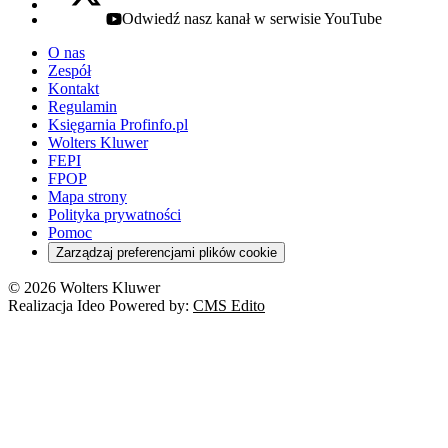
Odwiedź nasz kanał w serwisie YouTube
youtube - otwiera się w nowej karcie
O nas
Zespół
Kontakt
Regulamin
Księgarnia Profinfo.pl
Wolters Kluwer
FEPI
FPOP
Mapa strony
Polityka prywatności
Pomoc
Zarządzaj preferencjami plików cookie
© 2026 Wolters Kluwer
Realizacja Ideo Powered by:
CMS Edito