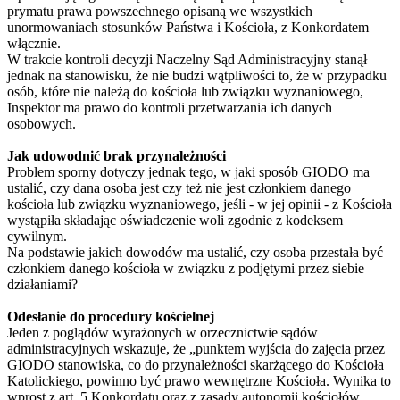
prymatu prawa powszechnego opisaną we wszystkich
unormowaniach stosunków Państwa i Kościoła, z Konkordatem
włącznie.
W trakcie kontroli decyzji Naczelny Sąd Administracyjny stanął
jednak na stanowisku, że nie budzi wątpliwości to, że w przypadku
osób, które nie należą do kościoła lub związku wyznaniowego,
Inspektor ma prawo do kontroli przetwarzania ich danych
osobowych.
Jak udowodnić brak przynależności
Problem sporny dotyczy jednak tego, w jaki sposób GIODO ma
ustalić, czy dana osoba jest czy też nie jest członkiem danego
kościoła lub związku wyznaniowego, jeśli - w jej opinii - z Kościoła
wystąpiła składając oświadczenie woli zgodnie z kodeksem
cywilnym.
Na podstawie jakich dowodów ma ustalić, czy osoba przestała być
członkiem danego kościoła w związku z podjętymi przez siebie
działaniami?
Odesłanie do procedury kościelnej
Jeden z poglądów wyrażonych w orzecznictwie sądów
administracyjnych wskazuje, że „punktem wyjścia do zajęcia przez
GIODO stanowiska, co do przynależności skarżącego do Kościoła
Katolickiego, powinno być prawo wewnętrzne Kościoła. Wynika to
wprost z art. 5 Konkordatu oraz z zasady autonomii kościołów