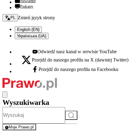
Newsletter
Podcasty
Zmień język - bieżący:
Zmień język strony
PL
English (EN)
Українська (UA)
Odwiedź nasz kanał w serwisie YouTube
Youtube - otwiera się w nowej karcie
Przejdź do naszego profilu na X (dawniej Twitter)
X - otwiera się w nowej karcie
Przejdź do naszego profilu na Facebooku
Facebook - otwiera się w nowej karcie
Wyszukiwarka
Szukaj
Moje Prawo.pl
- rejestracja i logowanie do serwisu