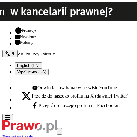
- otwiera się w nowej karcie
Promocje
Newsletter
Podcasty
Zmień język - bieżący:
Zmień język strony
PL
English (EN)
Українська (UA)
Odwiedź nasz kanał w serwisie YouTube
Youtube - otwiera się w nowej karcie
Przejdź do naszego profilu na X (dawniej Twitter)
X - otwiera się w nowej karcie
Przejdź do naszego profilu na Facebooku
Facebook - otwiera się w nowej karcie