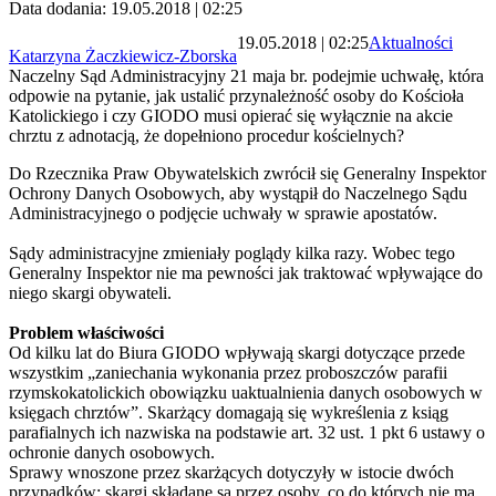
Data dodania: 19.05.2018 | 02:25
19.05.2018 | 02:25
Aktualności
Katarzyna Żaczkiewicz-Zborska
Naczelny Sąd Administracyjny 21 maja br. podejmie uchwałę, która
odpowie na pytanie, jak ustalić przynależność osoby do Kościoła
Katolickiego i czy GIODO musi opierać się wyłącznie na akcie
chrztu z adnotacją, że dopełniono procedur kościelnych?
Do Rzecznika Praw Obywatelskich zwrócił się Generalny Inspektor
Ochrony Danych Osobowych, aby wystąpił do Naczelnego Sądu
Administracyjnego o podjęcie uchwały w sprawie apostatów.
Sądy administracyjne zmieniały poglądy kilka razy. Wobec tego
Generalny Inspektor nie ma pewności jak traktować wpływające do
niego skargi obywateli.
Problem właściwości
Od kilku lat do Biura GIODO wpływają skargi dotyczące przede
wszystkim „zaniechania wykonania przez proboszczów parafii
rzymskokatolickich obowiązku uaktualnienia danych osobowych w
księgach chrztów”. Skarżący domagają się wykreślenia z ksiąg
parafialnych ich nazwiska na podstawie art. 32 ust. 1 pkt 6 ustawy o
ochronie danych osobowych.
Sprawy wnoszone przez skarżących dotyczyły w istocie dwóch
przypadków: skargi składane są przez osoby, co do których nie ma