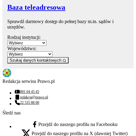
Baza teleadresowa
Sprawdź darmowy dostęp do pełnej bazy m.in. sądów i
urzędów.
Rodzaj instytucji:
Województwo:
Szukaj danych kontaktowych
Redakcja serwisu Prawo.pl
801 04 45 45
Numer telefonu:
redakcja@prawo.pl
Adres email:
22 535 88 00
Numer telefonu:
Śledź nas
Przejdź do naszego profilu na Facebooku
facebook - otwiera się w nowej karcie
Przejdź do naszego profilu na X (dawniej Twitter)
x - otwiera się w nowej karcie