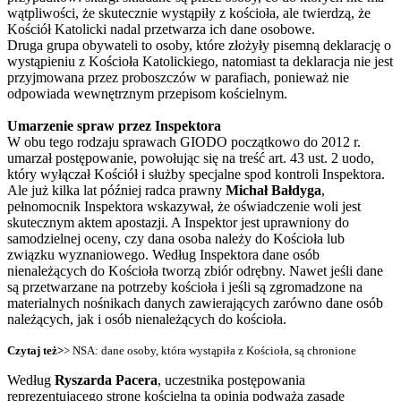
wątpliwości, że skutecznie wystąpiły z kościoła, ale twierdzą, że
Kościół Katolicki nadal przetwarza ich dane osobowe.
Druga grupa obywateli to osoby, które złożyły pisemną deklarację o
wystąpieniu z Kościoła Katolickiego, natomiast ta deklaracja nie jest
przyjmowana przez proboszczów w parafiach, ponieważ nie
odpowiada wewnętrznym przepisom kościelnym.
Umarzenie spraw przez Inspektora
W obu tego rodzaju sprawach GIODO początkowo do 2012 r.
umarzał postępowanie, powołując się na treść art. 43 ust. 2 uodo,
który wyłączał Kościół i służby specjalne spod kontroli Inspektora.
Ale już kilka lat później radca prawny
Michał Bałdyga
,
pełnomocnik Inspektora wskazywał, że oświadczenie woli jest
skutecznym aktem apostazji. A Inspektor jest uprawniony do
samodzielnej oceny, czy dana osoba należy do Kościoła lub
związku wyznaniowego. Według Inspektora dane osób
nienależących do Kościoła tworzą zbiór odrębny. Nawet jeśli dane
są przetwarzane na potrzeby kościoła i jeśli są zgromadzone na
materialnych nośnikach danych zawierających zarówno dane osób
należących, jak i osób nienależących do kościoła.
Czytaj też>
>
NSA: dane osoby, która wystąpiła z Kościoła, są chronione
Według
Ryszarda Pacera
, uczestnika postępowania
reprezentującego stronę kościelną ta opinia podważa zasadę