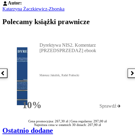
Autor:
Katarzyna Żaczkiewicz-Zborska
Polecamy książki prawnicze
Przejdź do: Dyrektywa NIS2. Komentarz [PRZEDSPRZEDAŻ] ebook,
Dyrektywa NIS2. Komentarz
[PRZEDSPRZEDAŻ] ebook
Poprzednia książka
N
Mateusz Jakubik, Rafał Prabucki
10%
Sprawdź
Rabatu
Cena promocyjna: 267,30 zł |
Cena regularna: 297,00 zł
Najniższa cena w ostatnich 30 dniach: 207,90 zł
Ostatnio dodane