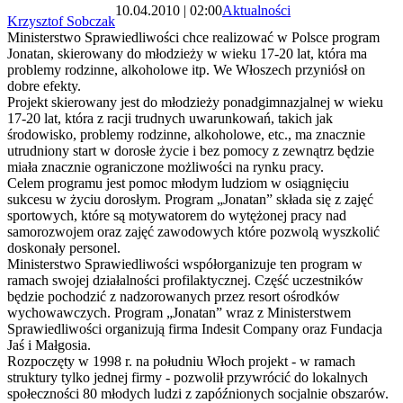
10.04.2010 | 02:00
Aktualności
Krzysztof Sobczak
Ministerstwo Sprawiedliwości chce realizować w Polsce program
Jonatan, skierowany do młodzieży w wieku 17-20 lat, która ma
problemy rodzinne, alkoholowe itp. We Włoszech przyniósł on
dobre efekty.
Projekt skierowany jest do młodzieży ponadgimnazjalnej w wieku
17-20 lat, która z racji trudnych uwarunkowań, takich jak
środowisko, problemy rodzinne, alkoholowe, etc., ma znacznie
utrudniony start w dorosłe życie i bez pomocy z zewnątrz będzie
miała znacznie ograniczone możliwości na rynku pracy.
Celem programu jest pomoc młodym ludziom w osiągnięciu
sukcesu w życiu dorosłym. Program „Jonatan” składa się z zajęć
sportowych, które są motywatorem do wytężonej pracy nad
samorozwojem oraz zajęć zawodowych które pozwolą wyszkolić
doskonały personel.
Ministerstwo Sprawiedliwości współorganizuje ten program w
ramach swojej działalności profilaktycznej. Część uczestników
będzie pochodzić z nadzorowanych przez resort ośrodków
wychowawczych. Program „Jonatan” wraz z Ministerstwem
Sprawiedliwości organizują firma Indesit Company oraz Fundacja
Jaś i Małgosia.
Rozpoczęty w 1998 r. na południu Włoch projekt - w ramach
struktury tylko jednej firmy - pozwolił przywrócić do lokalnych
społeczności 80 młodych ludzi z zapóźnionych socjalnie obszarów.