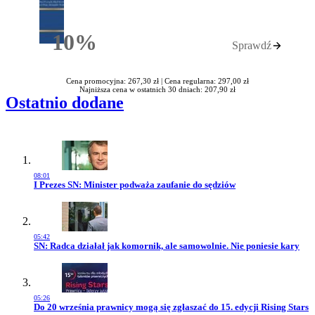
10%
Sprawdź
Rabatu
Cena promocyjna: 267,30 zł |
Cena regularna: 297,00 zł
Najniższa cena w ostatnich 30 dniach: 207,90 zł
Ostatnio dodane
08:01
Przejdź do artykułu:
I Prezes SN: Minister podważa zaufanie do sędziów
05:42
Przejdź do artykułu:
SN: Radca działał jak komornik, ale samowolnie. Nie poniesie kary
05:26
Przejdź do artykułu:
Do 20 września prawnicy mogą się zgłaszać do 15. edycji Rising Stars