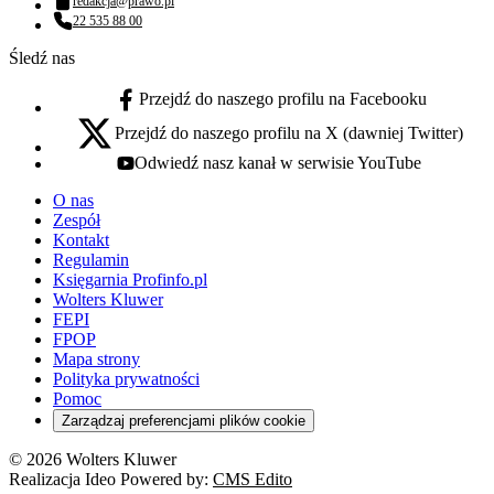
redakcja@prawo.pl
Adres email:
22 535 88 00
Numer telefonu:
Śledź nas
Przejdź do naszego profilu na Facebooku
facebook - otwiera się w nowej karcie
Przejdź do naszego profilu na X (dawniej Twitter)
x - otwiera się w nowej karcie
Odwiedź nasz kanał w serwisie YouTube
youtube - otwiera się w nowej karcie
O nas
Zespół
Kontakt
Regulamin
Księgarnia Profinfo.pl
Wolters Kluwer
FEPI
FPOP
Mapa strony
Polityka prywatności
Pomoc
Zarządzaj preferencjami plików cookie
© 2026 Wolters Kluwer
Realizacja Ideo Powered by:
CMS Edito