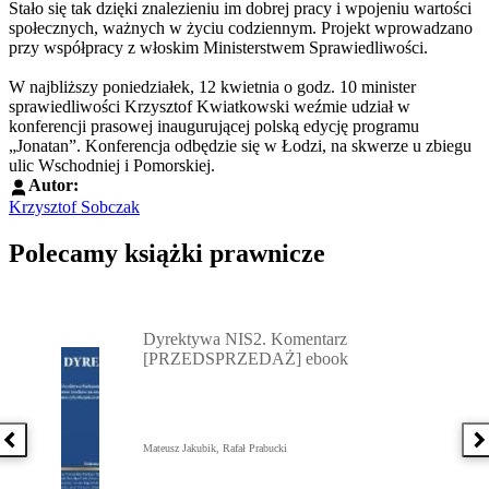
Stało się tak dzięki znalezieniu im dobrej pracy i wpojeniu wartości
społecznych, ważnych w życiu codziennym. Projekt wprowadzano
przy współpracy z włoskim Ministerstwem Sprawiedliwości.
W najbliższy poniedziałek, 12 kwietnia o godz. 10 minister
sprawiedliwości Krzysztof Kwiatkowski weźmie udział w
konferencji prasowej inaugurującej polską edycję programu
„Jonatan”. Konferencja odbędzie się w Łodzi, na skwerze u zbiegu
ulic Wschodniej i Pomorskiej.
Autor:
Krzysztof Sobczak
Polecamy książki prawnicze
Przejdź do: Dyrektywa NIS2. Komentarz [PRZEDSPRZEDAŻ] ebook,
Dyrektywa NIS2. Komentarz
[PRZEDSPRZEDAŻ] ebook
Poprzednia książka
N
Mateusz Jakubik, Rafał Prabucki