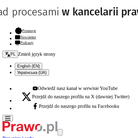
- otwiera się w nowej karcie
Promocje
Newsletter
Podcasty
Zmień język - bieżący:
Zmień język strony
PL
English (EN)
Українська (UA)
Odwiedź nasz kanał w serwisie YouTube
Youtube - otwiera się w nowej karcie
Przejdź do naszego profilu na X (dawniej Twitter)
X - otwiera się w nowej karcie
Przejdź do naszego profilu na Facebooku
Facebook - otwiera się w nowej karcie