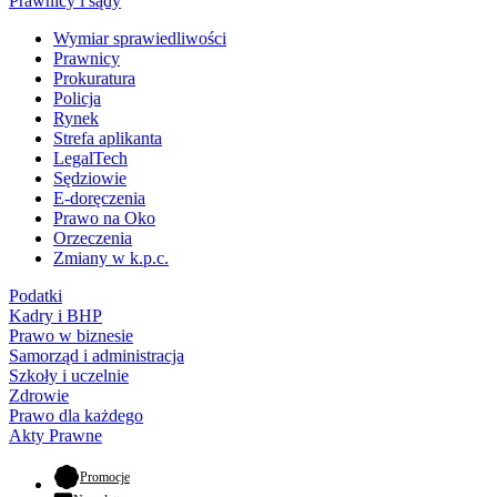
Prawnicy i sądy
Wymiar sprawiedliwości
Prawnicy
Prokuratura
Policja
Rynek
Strefa aplikanta
LegalTech
Sędziowie
E-doręczenia
Prawo na Oko
Orzeczenia
Zmiany w k.p.c.
Podatki
Kadry i BHP
Prawo w biznesie
Samorząd i administracja
Szkoły i uczelnie
Zdrowie
Prawo dla każdego
Akty Prawne
- otwiera się w nowej karcie
Promocje