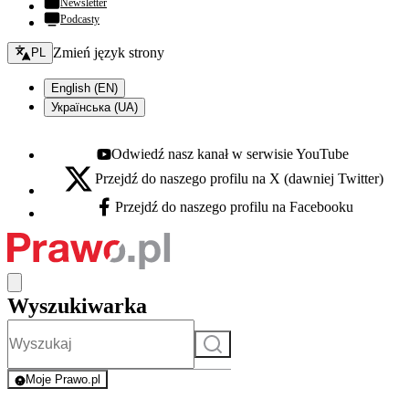
Newsletter
Podcasty
Zmień język - bieżący:
Zmień język strony
PL
English (EN)
Українська (UA)
Odwiedź nasz kanał w serwisie YouTube
Youtube - otwiera się w nowej karcie
Przejdź do naszego profilu na X (dawniej Twitter)
X - otwiera się w nowej karcie
Przejdź do naszego profilu na Facebooku
Facebook - otwiera się w nowej karcie
Wyszukiwarka
Szukaj
Moje Prawo.pl
- rejestracja i logowanie do serwisu