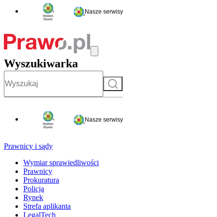
Nasze serwisy
Wyszukiwarka
Szukaj
Nasze serwisy
Prawnicy i sądy
Wymiar sprawiedliwości
Prawnicy
Prokuratura
Policja
Rynek
Strefa aplikanta
LegalTech