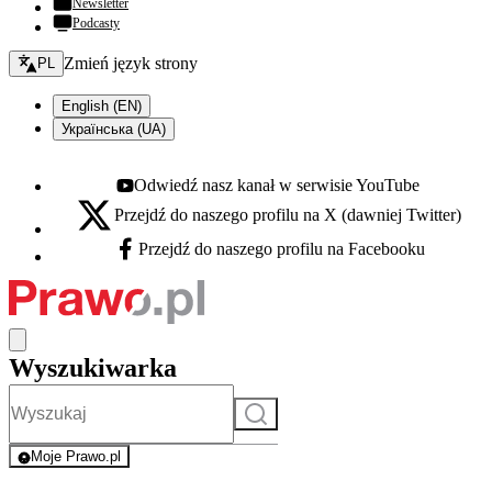
Newsletter
Podcasty
Zmień język - bieżący:
Zmień język strony
PL
English (EN)
Українська (UA)
Odwiedź nasz kanał w serwisie YouTube
Youtube - otwiera się w nowej karcie
Przejdź do naszego profilu na X (dawniej Twitter)
X - otwiera się w nowej karcie
Przejdź do naszego profilu na Facebooku
Facebook - otwiera się w nowej karcie
Wyszukiwarka
Szukaj
Moje Prawo.pl
- rejestracja i logowanie do serwisu