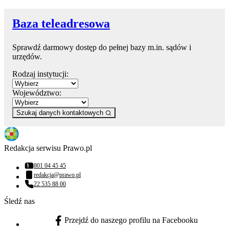
Baza teleadresowa
Sprawdź darmowy dostęp do pełnej bazy m.in. sądów i
urzędów.
Rodzaj instytucji:
Województwo:
Szukaj danych kontaktowych
Redakcja serwisu Prawo.pl
801 04 45 45
Numer telefonu:
redakcja@prawo.pl
Adres email:
22 535 88 00
Numer telefonu:
Śledź nas
Przejdź do naszego profilu na Facebooku
facebook - otwiera się w nowej karcie