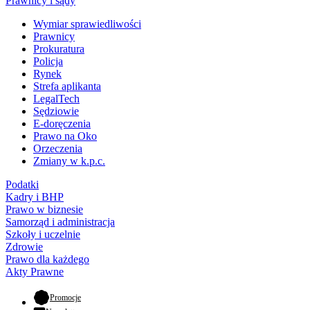
Prawnicy i sądy
Wymiar sprawiedliwości
Prawnicy
Prokuratura
Policja
Rynek
Strefa aplikanta
LegalTech
Sędziowie
E-doręczenia
Prawo na Oko
Orzeczenia
Zmiany w k.p.c.
Podatki
Kadry i BHP
Prawo w biznesie
Samorząd i administracja
Szkoły i uczelnie
Zdrowie
Prawo dla każdego
Akty Prawne
- otwiera się w nowej karcie
Promocje