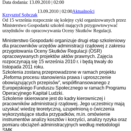
Data dodania: 13.09.2010 | 02:00
13.09.2010 | 02:00
Aktualności
Krzysztof Sobczak
Od 15 września rozpocznie się kolejny cykl organizowanych przez
Ministerstwo Gospodarki szkoleń mających przygowtowywać
urzędników do opracowywania Oceny Skutków Regulacji.
Ministerstwo Gospodarki organizuje drugi etap szkoleniowy
dla pracowników urzędów administracji rządowej z zakresu
przygotowania Oceny Skutków Regulacji (OSR)
opracowywanych projektów aktów prawnych. Zajęcia
rozpoczynają się 15 września 2010 r. i będą trwały do
listopada 2011 roku.
Szkolenia zostaną przeprowadzone w ramach projektu
„Reforma procesu stanowienia prawa i uproszczenie
obowiązujących przepisów”, współfinansowanego z
Europejskiego Funduszu Społecznego w ramach Programu
Operacyjnego Kapitał Ludzki.
Szkolenie skierowane jest do kadry kierowniczej i
pracowników administracji rządowej. Jego u
czestnicy mają
uzyskać wiedzę teoretyczną, uzupełnioną o ćwiczenia
wykorzystujące studia przypadków, m.in. omówienie
instrumentów analizy kosztów i korzyści, analizy ryzyka oraz
pomiaru obciążeń administracyjnych według metodologii
SMK.