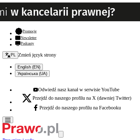
- otwiera się w nowej karcie
Promocje
Newsletter
Podcasty
Zmień język - bieżący:
Zmień język strony
PL
English (EN)
Українська (UA)
Odwiedź nasz kanał w serwisie YouTube
Youtube - otwiera się w nowej karcie
Przejdź do naszego profilu na X (dawniej Twitter)
X - otwiera się w nowej karcie
Przejdź do naszego profilu na Facebooku
Facebook - otwiera się w nowej karcie