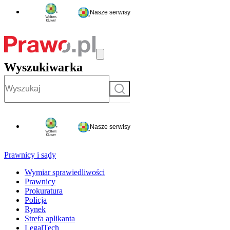
Nasze serwisy
Wyszukiwarka
Szukaj
Nasze serwisy
Prawnicy i sądy
Wymiar sprawiedliwości
Prawnicy
Prokuratura
Policja
Rynek
Strefa aplikanta
LegalTech