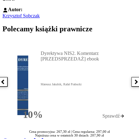
Autor:
Krzysztof Sobczak
Polecamy książki prawnicze
Przejdź do: Dyrektywa NIS2. Komentarz [PRZEDSPRZEDAŻ] ebook,
Dyrektywa NIS2. Komentarz
[PRZEDSPRZEDAŻ] ebook
Poprzednia książka
N
Mateusz Jakubik, Rafał Prabucki
10%
Sprawdź
Rabatu
Cena promocyjna: 267,30 zł |
Cena regularna: 297,00 zł
Najniższa cena w ostatnich 30 dniach: 207,90 zł