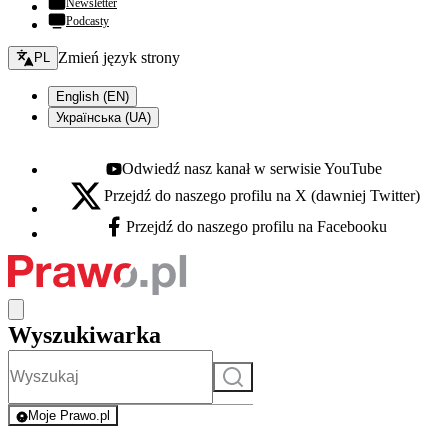
Newsletter
Podcasty
Zmień język - bieżący:
Zmień język strony
PL
English (EN)
Українська (UA)
Odwiedź nasz kanał w serwisie YouTube
Youtube - otwiera się w nowej karcie
Przejdź do naszego profilu na X (dawniej Twitter)
X - otwiera się w nowej karcie
Przejdź do naszego profilu na Facebooku
Facebook - otwiera się w nowej karcie
Wyszukiwarka
Szukaj
Moje Prawo.pl
- rejestracja i logowanie do serwisu