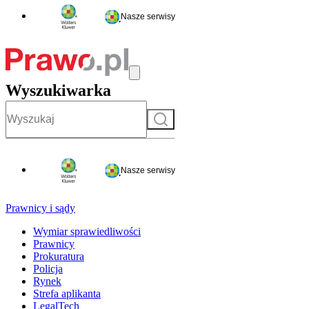
Nasze serwisy
Wyszukiwarka
Szukaj
Nasze serwisy
Prawnicy i sądy
Wymiar sprawiedliwości
Prawnicy
Prokuratura
Policja
Rynek
Strefa aplikanta
LegalTech