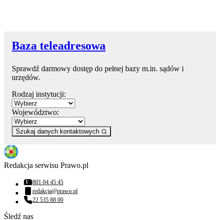
Baza teleadresowa
Sprawdź darmowy dostęp do pełnej bazy m.in. sądów i
urzędów.
Rodzaj instytucji:
Województwo:
Szukaj danych kontaktowych
Redakcja serwisu Prawo.pl
801 04 45 45
Numer telefonu:
redakcja@prawo.pl
Adres email:
22 535 88 00
Numer telefonu:
Śledź nas