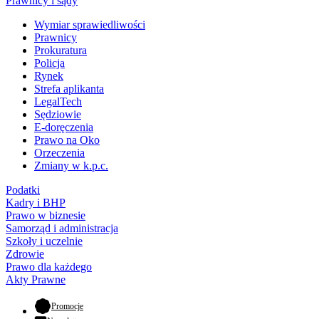
Prawnicy i sądy
Wymiar sprawiedliwości
Prawnicy
Prokuratura
Policja
Rynek
Strefa aplikanta
LegalTech
Sędziowie
E-doręczenia
Prawo na Oko
Orzeczenia
Zmiany w k.p.c.
Podatki
Kadry i BHP
Prawo w biznesie
Samorząd i administracja
Szkoły i uczelnie
Zdrowie
Prawo dla każdego
Akty Prawne
- otwiera się w nowej karcie
Promocje