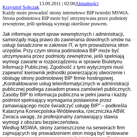
13.09.2011 | 02:00
Aktualności
Krzysztof Sobczak
Każdy może prowadzić strony internetowe BIP twierdzi MSWiA.
Strona podmiotowa BIP może być utrzymywana przez podmioty
zewnętrzne, jeśli spełniają wymogi określone prawem.
Jak informuje resort spraw wewnętrznych i administracji,
samorządy mają prawo do zawierania dowolnych umów na
usługi świadczone w zakresie IT, w tym prowadzenia stron
urzędów. Przy czym strona podmiotowa BIP może być
utrzymywana przez podmioty zewnętrzne, jeśli spełniają
wymogi zawarte w rozporządzeniu w sprawie Biuletynu
Informacji Publicznej. Zgodność z tymi wytycznymi musi
zapewnić kierownik jednostki powierzającej utworzenie i
obsługę strony podmiotowej BIP firmie hostingowej.
„Kontraktowanie usług teleinformatycznych w administracji
publicznej podlega zasadom prawa zamówień publicznych.
Zasoby BIP to informacja publiczna w pełni jawna i każdy
podmiot spełniający wymagania postawione przez
zamawiającego może świadczyć usługę BIP” – podkreśla
Katarzyna Koniecpolska-Wróblewska, rzeczniczka ABW.
Zwraca uwagę, że profesjonalny zamawiający stawia
wymogi z obszaru bezpieczeństwa.
Według MSWiA, strony zamieszczone na serwerach firm
zajmujących się prowadzeniem stron mogą być testowane