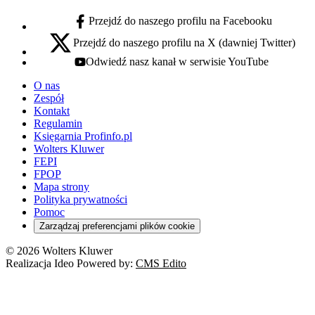
Przejdź do naszego profilu na Facebooku
facebook - otwiera się w nowej karcie
Przejdź do naszego profilu na X (dawniej Twitter)
x - otwiera się w nowej karcie
Odwiedź nasz kanał w serwisie YouTube
youtube - otwiera się w nowej karcie
O nas
Zespół
Kontakt
Regulamin
Księgarnia Profinfo.pl
Wolters Kluwer
FEPI
FPOP
Mapa strony
Polityka prywatności
Pomoc
Zarządzaj preferencjami plików cookie
© 2026 Wolters Kluwer
Realizacja Ideo Powered by:
CMS Edito