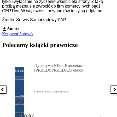
tylko i wyłącznie na życzenie właściciela strony. Z taką
prośbą można się zwrócić do firm komercyjnych bądź
CERTów. W większości przypadków testy są odpłatne.
Źródło: Serwis Samorządowy PAP
Autor:
Krzysztof Sobczak
Polecamy książki prawnicze
Przejdź do: Dyrektywa NIS2. Komentarz [PRZEDSPRZEDAŻ] ebook,
Dyrektywa NIS2. Komentarz
[PRZEDSPRZEDAŻ] ebook
Poprzednia książka
N
Mateusz Jakubik, Rafał Prabucki