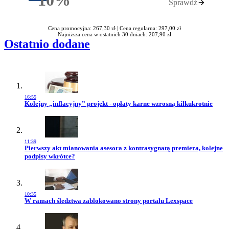
10%
Sprawdź
Rabatu
Cena promocyjna: 267,30 zł |
Cena regularna: 297,00 zł
Najniższa cena w ostatnich 30 dniach: 207,90 zł
Ostatnio dodane
16:55
Przejdź do artykułu:
Kolejny „inflacyjny” projekt - opłaty karne wzrosną kilkukrotnie
11:39
Przejdź do artykułu:
Pierwszy akt mianowania asesora z kontrasygnatą premiera, kolejne
podpisy wkrótce?
10:35
Przejdź do artykułu:
W ramach śledztwa zablokowano strony portalu Lexspace