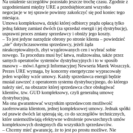
Na ustalenie szczegółów pozostało jeszcze trochę czasu. Zgodnie z
uzgodnieniami między URE a przedsiębiorcami wszystko
negocjacje w tej sprawie powinny zakończyć się pod koniec tego
miesiąca.
Umowa kompleksowa, dzięki której odbiorcy prądu opłacą tylko
jedną fakturę zamiast dwóch (za sprzedaż energii i jej dystrybucję),
usprawni proces zmiany sprzedawcy i obniży jego koszty.
– To jest jedyne narzędzie obrony po stronie klienta – powiedzieć
„nie” dotychczasowemu sprzedawcy, jeżeli żąda
nieakceptowalnych, zbyt wygórowanych cen i wybrać sobie
nowego. Ta procedura musi być łatwa, realizowalna, także przez
samych operatorów systemów dystrybucyjnych i to w sposób
masowy – mówi Agencji Informacyjnej Newseria Marek Woszczyk.
Prezes URE wymaga, by koncerny energetyczne wypracowały
jeden wspólny wzór umowy. Każdy sprzedawca energii będzie
musiał zawrzeć z operatorem systemu dystrybucyjnego, do którego
należy sieć, na obszarze której sprzedawca chce obsługiwać
klientów, tzw. GUD kompleksowy, czyli generalną umowę
dystrybucyjną.
Ma ona gwarantować wszystkim sprzedawcom możliwość
zaoferowania klientom, jednej kompleksowej umowy. Jednak spółki
od prawie dwóch lat spierają się, co do szczegółów technicznych,
które uniemożliwiają efektywne wdrożenie powszechnych umów
kompleksowych dostępnych dla wszystkich sprzedawców.
– Chcemy mieć gwarancję, że to jest po prostu możliwe. Nie