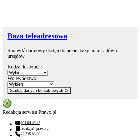
Baza teleadresowa
Sprawdź darmowy dostęp do pełnej bazy m.in. sądów i
urzędów.
Rodzaj instytucji:
Województwo:
Szukaj danych kontaktowych
Redakcja serwisu Prawo.pl
801 04 45 45
Numer telefonu:
redakcja@prawo.pl
Adres email:
22 535 88 00
Numer telefonu: