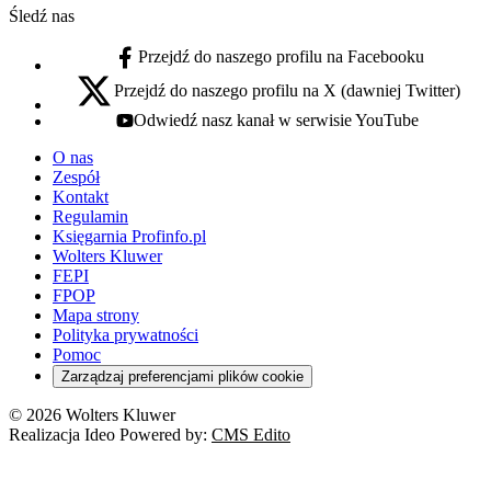
Śledź nas
Przejdź do naszego profilu na Facebooku
facebook - otwiera się w nowej karcie
Przejdź do naszego profilu na X (dawniej Twitter)
x - otwiera się w nowej karcie
Odwiedź nasz kanał w serwisie YouTube
youtube - otwiera się w nowej karcie
O nas
Zespół
Kontakt
Regulamin
Księgarnia Profinfo.pl
Wolters Kluwer
FEPI
FPOP
Mapa strony
Polityka prywatności
Pomoc
Zarządzaj preferencjami plików cookie
© 2026 Wolters Kluwer
Realizacja Ideo Powered by:
CMS Edito