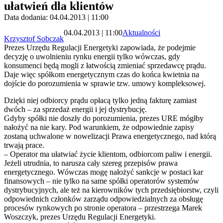
ułatwień dla klientów
Data dodania: 04.04.2013 | 11:00
04.04.2013 | 11:00
Aktualności
Krzysztof Sobczak
Prezes Urzędu Regulacji Energetyki zapowiada, że podejmie
decyzję o uwolnieniu rynku energii tylko wówczas, gdy
konsumenci będą mogli z łatwością zmieniać sprzedawcę prądu.
Daje więc spółkom energetycznym czas do końca kwietnia na
dojście do porozumienia w sprawie tzw. umowy kompleksowej.
Dzięki niej odbiorcy prądu opłacą tylko jedną fakturę zamiast
dwóch – za sprzedaż energii i jej dystrybucję.
Gdyby spółki nie doszły do porozumienia, prezes URE mógłby
nałożyć na nie kary. Pod warunkiem, że odpowiednie zapisy
zostaną uchwalone w nowelizacji Prawa energetycznego, nad którą
trwają prace.
– Operator ma ułatwiać życie klientom, odbiorcom paliw i energii.
Jeżeli utrudnia, to narusza cały szereg przepisów prawa
energetycznego. Wówczas mogę nałożyć sankcje w postaci kar
finansowych – nie tylko na same spółki operatorów systemów
dystrybucyjnych, ale też na kierowników tych przedsiębiorstw, czyli
odpowiednich członków zarządu odpowiedzialnych za obsługę
procesów rynkowych po stronie operatora – przestrzega Marek
Woszczyk, prezes Urzędu Regulacji Energetyki.