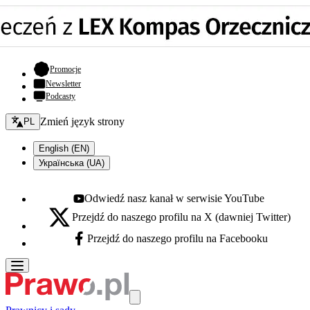
- otwiera się w nowej karcie
Promocje
Newsletter
Podcasty
Zmień język - bieżący:
Zmień język strony
PL
English (EN)
Українська (UA)
Odwiedź nasz kanał w serwisie YouTube
Youtube - otwiera się w nowej karcie
Przejdź do naszego profilu na X (dawniej Twitter)
X - otwiera się w nowej karcie
Przejdź do naszego profilu na Facebooku
Facebook - otwiera się w nowej karcie