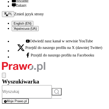
Newsletter
Podcasty
Zmień język - bieżący:
Zmień język strony
PL
English (EN)
Українська (UA)
Odwiedź nasz kanał w serwisie YouTube
Youtube - otwiera się w nowej karcie
Przejdź do naszego profilu na X (dawniej Twitter)
X - otwiera się w nowej karcie
Przejdź do naszego profilu na Facebooku
Facebook - otwiera się w nowej karcie
Wyszukiwarka
Szukaj
Moje Prawo.pl
- rejestracja i logowanie do serwisu