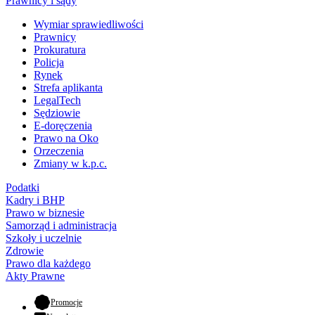
Prawnicy i sądy
Wymiar sprawiedliwości
Prawnicy
Prokuratura
Policja
Rynek
Strefa aplikanta
LegalTech
Sędziowie
E-doręczenia
Prawo na Oko
Orzeczenia
Zmiany w k.p.c.
Podatki
Kadry i BHP
Prawo w biznesie
Samorząd i administracja
Szkoły i uczelnie
Zdrowie
Prawo dla każdego
Akty Prawne
- otwiera się w nowej karcie
Promocje