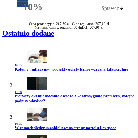
10%
Sprawdź
Rabatu
Cena promocyjna: 267,30 zł |
Cena regularna: 297,00 zł
Najniższa cena w ostatnich 30 dniach: 207,90 zł
Ostatnio dodane
16:55
Przejdź do artykułu:
Kolejny „inflacyjny” projekt - opłaty karne wzrosną kilkukrotnie
11:39
Przejdź do artykułu:
Pierwszy akt mianowania asesora z kontrasygnatą premiera, kolejne
podpisy wkrótce?
10:35
Przejdź do artykułu:
W ramach śledztwa zablokowano strony portalu Lexspace