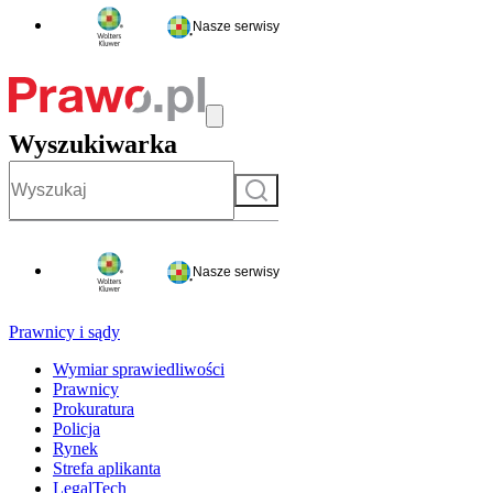
Nasze serwisy
Wyszukiwarka
Szukaj
Nasze serwisy
Prawnicy i sądy
Wymiar sprawiedliwości
Prawnicy
Prokuratura
Policja
Rynek
Strefa aplikanta
LegalTech