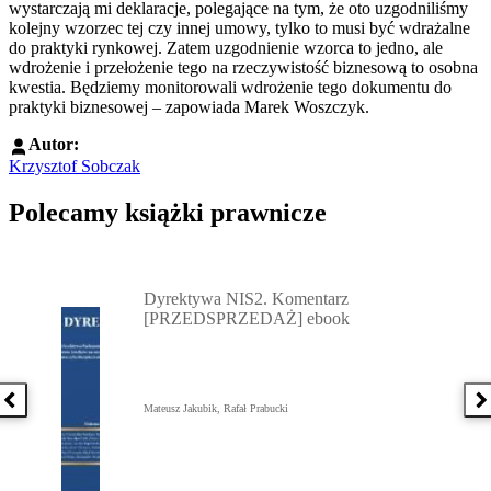
wystarczają mi deklaracje, polegające na tym, że oto uzgodniliśmy
kolejny wzorzec tej czy innej umowy, tylko to musi być wdrażalne
do praktyki rynkowej. Zatem uzgodnienie wzorca to jedno, ale
wdrożenie i przełożenie tego na rzeczywistość biznesową to osobna
kwestia. Będziemy monitorowali wdrożenie tego dokumentu do
praktyki biznesowej – zapowiada Marek Woszczyk.
Autor:
Krzysztof Sobczak
Polecamy książki prawnicze
Przejdź do: Dyrektywa NIS2. Komentarz [PRZEDSPRZEDAŻ] ebook,
Dyrektywa NIS2. Komentarz
[PRZEDSPRZEDAŻ] ebook
Poprzednia książka
N
Mateusz Jakubik, Rafał Prabucki