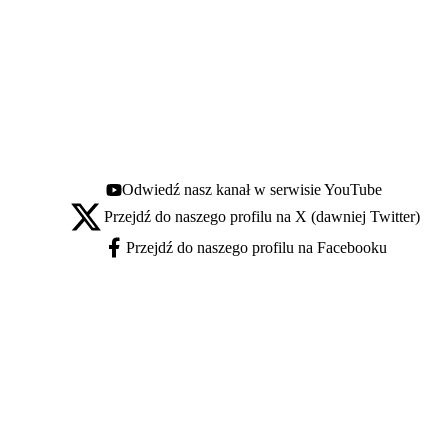
Odwiedź nasz kanał w serwisie YouTube
Youtube - otwiera się w nowej karcie
Przejdź do naszego profilu na X (dawniej Twitter)
X - otwiera się w nowej karcie
Przejdź do naszego profilu na Facebooku
Facebook - otwiera się w nowej karcie