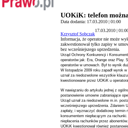
UOKiK: telefon można 
Data dodania: 17.03.2010 | 01:00
17.03.2010 | 01:0
Krzysztof Sobczak
Informacja, że operator nie może wył
zakwestionował tylko zapisy w umo
bez wcześniejszego uprzedzenia.
Urząd Ochrony Konkurencji i Konsumentó
operatorów jak: Era, Orange oraz Play.
operatorów w umowach. Był to wynik du
W listopadzie 2009 roku zapadł wyrok w 
uznał za niedozwolone wszystkie klauzu
kwestionowane przez UOKiK u operatora 
W nawiązaniu do artykułu jednej z ogól
postanowienie umowne zabraniające oper
Urząd uznał za niedozwolone m.in. pos
wcześniejszego uprzedzenia. Zdaniem UO
zapłaty, i wyznaczyć dodatkowy termin
konsumentem niepłacącym za rachunki. 
niepłacenia rachunków przez abonentów.
UOKiK kwestionował również postanowien