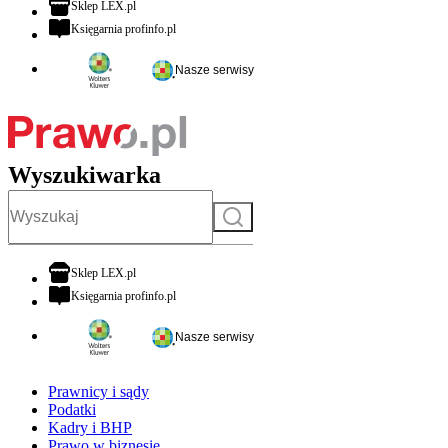
otwiera się w nowej karcie
Sklep LEX.pl
otwiera się w nowej karcie
Księgarnia profinfo.pl
Nasze serwisy
Wyszukiwarka
Szukaj
otwiera się w nowej karcie
Sklep LEX.pl
otwiera się w nowej karcie
Księgarnia profinfo.pl
Nasze serwisy
Prawnicy i sądy
Podatki
Kadry i BHP
Prawo w biznesie