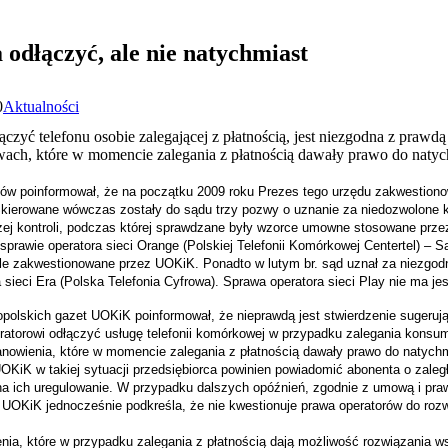
odłączyć, ale nie natychmiast
0
Aktualności
ączyć telefonu osobie zalegającej z płatnością, jest niezgodna z praw
wach, które w momencie zalegania z płatnością dawały prawo do nat
w poinformował, że na początku 2009 roku Prezes tego urzędu zakwestionowa
 Skierowane wówczas zostały do sądu trzy pozwy o uznanie za niedozwolone 
żej kontroli, podczas której sprawdzane były wzorce umowne stosowane prz
sprawie operatora sieci Orange (Polskiej Telefonii Komórkowej Centertel) –
le zakwestionowane przez UOKiK. Ponadto w lutym br. sąd uznał za niezgodn
sieci Era (Polska Telefonia Cyfrowa). Sprawa operatora sieci Play nie ma j
nopolskich gazet UOKiK poinformował, że nieprawdą jest stwierdzenie sugeru
atorowi odłączyć usługę telefonii komórkowej w przypadku zalegania konsum
tanowienia, które w momencie zalegania z płatnością dawały prawo do natyc
KiK w takiej sytuacji przedsiębiorca powinien powiadomić abonenta o zaleg
 na ich uregulowanie. W przypadku dalszych opóźnień, zgodnie z umową i 
UOKiK jednocześnie podkreśla, że nie kwestionuje prawa operatorów do ro
ia, które w przypadku zalegania z płatnością dają możliwość rozwiązania 