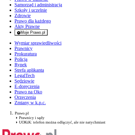
Samorząd i administracja
Szkoły i uczelnie
Zdrowie
Prawo dla każdego
Akty Prawne
Moje Prawo.pl
- rejestracja i logowanie do serwisu
Wymiar sprawiedliwości
Prawnicy
Prokuratura
Policja
Rynek
Strefa aplikanta
LegalTech
Sędziowie
E-doręczenia
Prawo na Oko
Orzeczenia
Zmiany w k.p.c.
Prawo.pl
Prawnicy i sądy
UOKiK: telefon można odłączyć, ale nie natychmiast