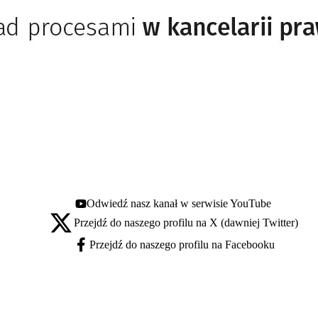
Odwiedź nasz kanał w serwisie YouTube
Youtube - otwiera się w nowej karcie
Przejdź do naszego profilu na X (dawniej Twitter)
X - otwiera się w nowej karcie
Przejdź do naszego profilu na Facebooku
Facebook - otwiera się w nowej karcie