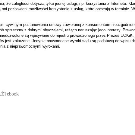
 że zaległości dotyczą tylko jednej usługi, np. korzystania z Internetu. Kl
oni pozbawieni możliwości korzystania z usług, które opłacają w terminie. 
em cywilnym postanowienia umowy zawieranej z konsumentem nieuzgodnione i
osób sprzeczny z dobrymi obyczajami, rażąco naruszając jego interesy. Praw
niedozwolone są wpisywane do rejestru prowadzonego przez Prezes UOKiK.
w jest zakazane. Jedynie prawomocne wyroki sądu są podstawą do wpisu do 
nia z nieprawomocnymi wyrokami.
 Mateusz Jakubik, Rafał Prabucki - otwiera się w nowym oknie
Ż] ebook