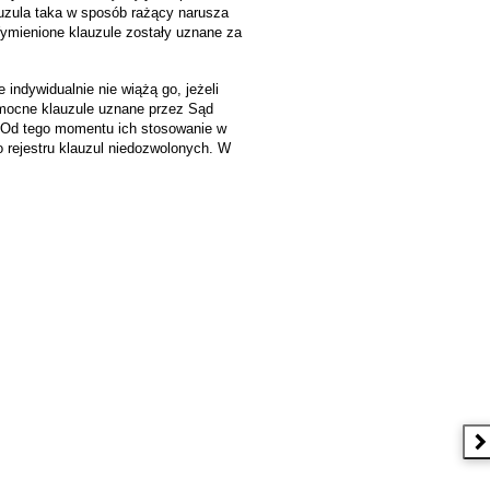
auzula taka w sposób rażący narusza
Wymienione klauzule zostały uznane za
ndywidualnie nie wiążą go, jeżeli
omocne klauzule uznane przez Sąd
 Od tego momentu ich stosowanie w
rejestru klauzul niedozwolonych. W
N