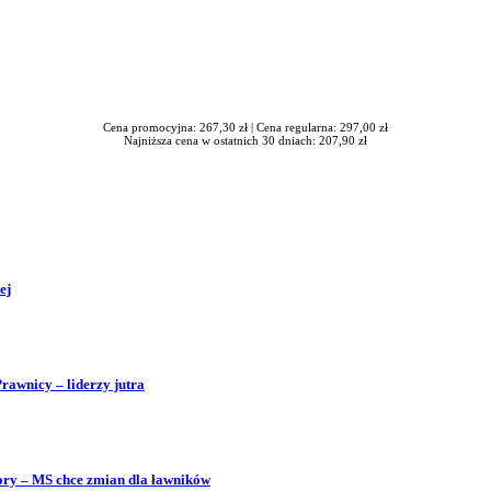
Cena promocyjna: 267,30 zł |
Cena regularna: 297,00 zł
Najniższa cena w ostatnich 30 dniach: 207,90 zł
ej
Prawnicy – liderzy jutra
bory – MS chce zmian dla ławników