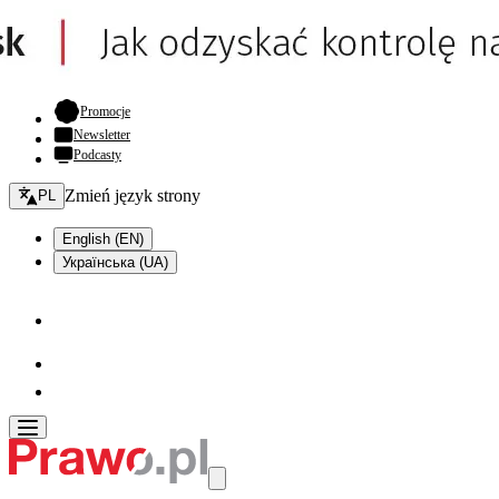
- otwiera się w nowej karcie
Promocje
Newsletter
Podcasty
Zmień język - bieżący:
Zmień język strony
PL
English (EN)
Українська (UA)