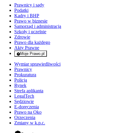
Prawnicy i sądy
Podatki
Kadry i BHP
Prawo w biznesie
Samorząd i administracja
Szkoły i uczelnie
Zdrowie
Prawo dla każdego
Akty Prawne
Moje Prawo.pl
- rejestracja i logowanie do serwisu
Wymiar sprawiedliwości
Prawnicy
Prokuratura
Policja
Rynek
Strefa aplikanta
LegalTech
Sędziowie
E-doręczenia
Prawo na Oko
Orzeczenia
Zmiany w k.p.c.