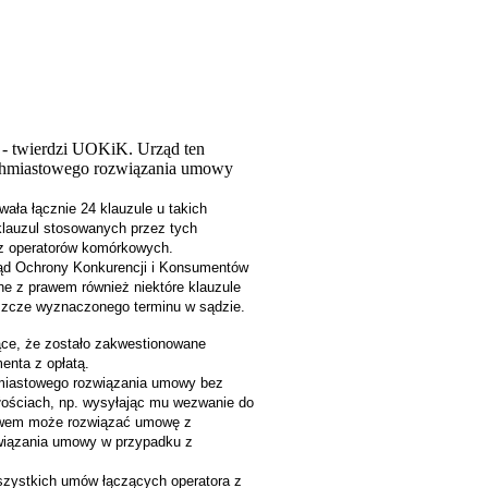
dą - twierdzi UOKiK. Urząd ten
ychmiastowego rozwiązania umowy
ła łącznie 24 klauzule u takich
klauzul stosowanych przez tych
ez operatorów komórkowych.
 Sąd Ochrony Konkurencji i Konsumentów
e z prawem również niektóre klauzule
eszcze wyznaczonego terminu w sądzie.
jące, że zostało zakwestionowane
enta z opłatą.
hmiastowego rozwiązania umowy bez
łościach, np. wysyłając mu wezwanie do
prawem może rozwiązać umowę z
związania umowy w przypadku z
wszystkich umów łączących operatora z