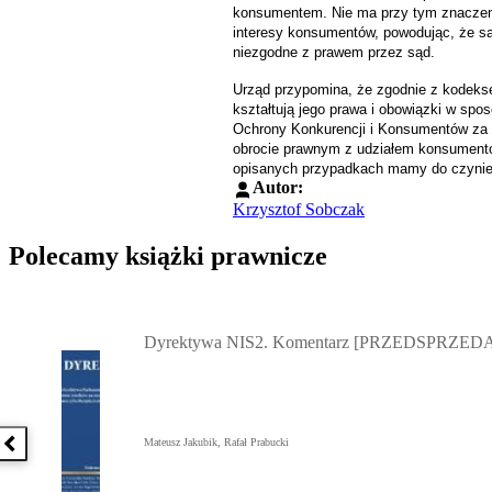
konsumentem. Nie ma przy tym znaczenia,
interesy konsumentów, powodując, że są 
niezgodne z prawem przez sąd.
Urząd przypomina, że zgodnie z kodeks
kształtują jego prawa i obowiązki w sp
Ochrony Konkurencji i Konsumentów za 
obrocie prawnym z udziałem konsumentó
opisanych przypadkach mamy do czynie
Autor:
Krzysztof Sobczak
Polecamy książki prawnicze
Przejdź do: Dyrektywa NIS2. Komentarz [PRZEDSPRZEDAŻ] ebook,
Dyrektywa NIS2. Komentarz [PRZEDSPRZEDA
Mateusz Jakubik, Rafał Prabucki
Poprzednia książka