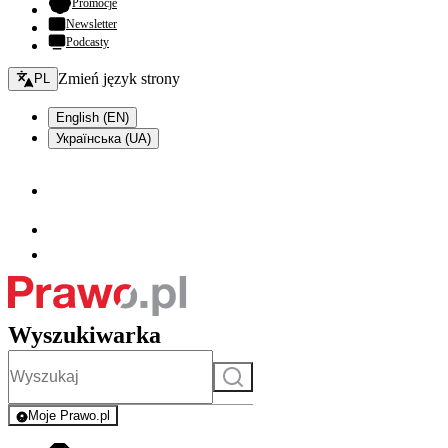
- otwiera się w nowej karcie
Promocje
Newsletter
Podcasty
Zmień język - bieżący:
Zmień język strony
PL
English (EN)
Українська (UA)
Wyszukiwarka
Szukaj
Moje Prawo.pl
- rejestracja i logowanie do serwisu