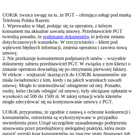
UOKiK zwraca uwagę na to, że PGT – oferująca usługi pod marką
Telefonia Polska Razem:
1. Wprowadza w błąd, podając się za operatora, z którym
konsument ma aktualnie zawartą umowę. Przedstawiciele PGT
twierdzą ponadto, że
podpisanie dokumentów
to jedynie zmiana
dotychczasowych warunków. W rzeczywistości – klient pod
wpływem błędnych informacji, zmienia operatora i zawiera nową
umowę.
2. Nie przekazuje konsumentom podpisanych umów – wszystkie
dokumenty zabiera przedstawiciel PGT. W związku z tym klienci o
zmianie operatora dowiadują się po otrzymaniu pierwszej faktury.
W efekcie – większość skarżących do UOKIK konsumentów nie
miała świadomości z kim, kiedy i na jakich warunkach zawarli
umowę. Mogło to uniemożliwiać odstąpienie od niej. Ponadto,
osoby, które chciały odstąpić od umowy, były obciążane opłatami w
wysokości od 500 do 1500 zł. W takiej sytuacji wielu klientów
mogło zdecydować się na kontynuowanie umowy z PGT.
UOKiK przypomina, że zgodnie z ustawą o ochronie konkurencji i
konsumentów, ostrzeżenia są wykorzystywane w przypadku
stwierdzenia przez Urząd szczególnie uzasadnionego podejrzenia
stosowania przez przedsiębiorcę nielegalnej praktyki, która może
narazić szeroki krąg konsumentów na znaczne straty finansowe lub