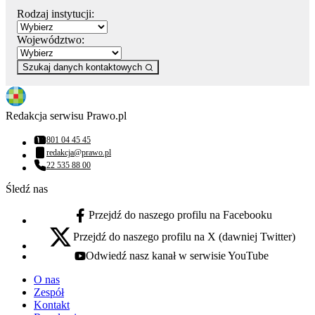
Rodzaj instytucji:
Województwo:
Szukaj danych kontaktowych
Redakcja serwisu Prawo.pl
801 04 45 45
Numer telefonu:
redakcja@prawo.pl
Adres email:
22 535 88 00
Numer telefonu:
Śledź nas
Przejdź do naszego profilu na Facebooku
facebook - otwiera się w nowej karcie
Przejdź do naszego profilu na X (dawniej Twitter)
x - otwiera się w nowej karcie
Odwiedź nasz kanał w serwisie YouTube
youtube - otwiera się w nowej karcie
O nas
Zespół
Kontakt