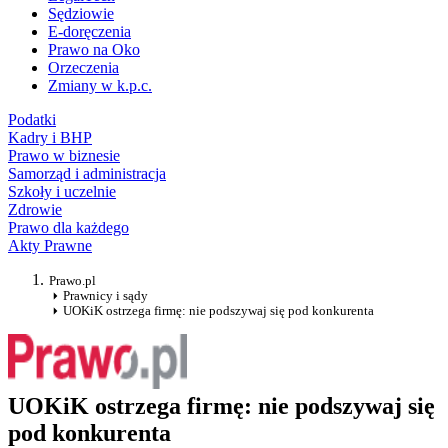
Sędziowie
E-doręczenia
Prawo na Oko
Orzeczenia
Zmiany w k.p.c.
Podatki
Kadry i BHP
Prawo w biznesie
Samorząd i administracja
Szkoły i uczelnie
Zdrowie
Prawo dla każdego
Akty Prawne
Prawo.pl
Prawnicy i sądy
UOKiK ostrzega firmę: nie podszywaj się pod konkurenta
UOKiK ostrzega firmę: nie podszywaj się
pod konkurenta