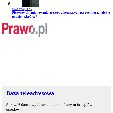
05.08.2026 | 11:39
Przejdź do artykułu:
Pierwszy akt mianowania asesora z kontrasygnatą premiera, kolejne
podpisy wkrótce?
Baza teleadresowa
Sprawdź darmowy dostęp do pełnej bazy m.in. sądów i
urzędów.