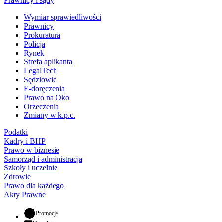
Prawnicy i sądy
Wymiar sprawiedliwości
Prawnicy
Prokuratura
Policja
Rynek
Strefa aplikanta
LegalTech
Sędziowie
E-doręczenia
Prawo na Oko
Orzeczenia
Zmiany w k.p.c.
Podatki
Kadry i BHP
Prawo w biznesie
Samorząd i administracja
Szkoły i uczelnie
Zdrowie
Prawo dla każdego
Akty Prawne
- otwiera się w nowej karcie
Promocje