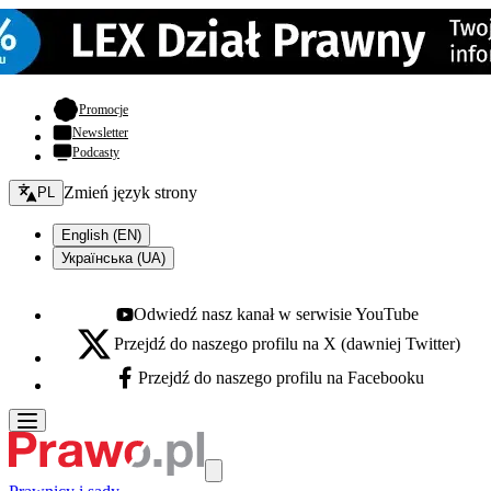
- otwiera się w nowej karcie
Promocje
Newsletter
Podcasty
Zmień język - bieżący:
Zmień język strony
PL
English (EN)
Українська (UA)
Odwiedź nasz kanał w serwisie YouTube
Youtube - otwiera się w nowej karcie
Przejdź do naszego profilu na X (dawniej Twitter)
X - otwiera się w nowej karcie
Przejdź do naszego profilu na Facebooku
Facebook - otwiera się w nowej karcie