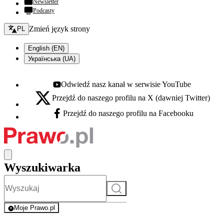
Newsletter
Podcasty
Zmień język - bieżący:
Zmień język strony
PL
English (EN)
Українська (UA)
Odwiedź nasz kanał w serwisie YouTube
Youtube - otwiera się w nowej karcie
Przejdź do naszego profilu na X (dawniej Twitter)
X - otwiera się w nowej karcie
Przejdź do naszego profilu na Facebooku
Facebook - otwiera się w nowej karcie
Wyszukiwarka
Szukaj
Moje Prawo.pl
- rejestracja i logowanie do serwisu