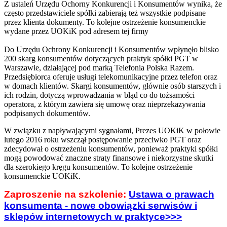
Z ustaleń Urzędu Ochorny Konkurencji i Konsumentów wynika, że
często przedstawiciele spółki zabierają też wszystkie podpisane
przez klienta dokumenty. To kolejne ostrzeżenie konsumenckie
wydane przez UOKiK pod adresem tej firmy
Do Urzędu Ochrony Konkurencji i Konsumentów wpłynęło blisko
200 skarg konsumentów dotyczących praktyk spółki PGT w
Warszawie, działającej pod marką Telefonia Polska Razem.
Przedsiębiorca oferuje usługi telekomunikacyjne przez telefon oraz
w domach klientów. Skargi konsumentów, głównie osób starszych i
ich rodzin, dotyczą wprowadzania w błąd co do tożsamości
operatora, z którym zawiera się umowę oraz nieprzekazywania
podpisanych dokumentów.
W związku z napływającymi sygnałami, Prezes UOKiK w połowie
lutego 2016 roku wszczął postępowanie przeciwko PGT oraz
zdecydował o ostrzeżeniu konsumentów, ponieważ praktyki spółki
mogą powodować znaczne straty finansowe i niekorzystne skutki
dla szerokiego kręgu konsumentów. To kolejne ostrzeżenie
konsumenckie UOKiK.
Zaproszenie na szkolenie:
Ustawa o prawach
konsumenta - nowe obowiązki serwisów i
sklepów internetowych w praktyce>>>