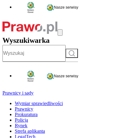
Nasze serwisy
Wyszukiwarka
Szukaj
Nasze serwisy
Prawnicy i sądy
Wymiar sprawiedliwości
Prawnicy
Prokuratura
Policja
Rynek
Strefa aplikanta
LegalTech