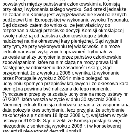
powstałych między państwami członkowskimi a Komisją
przy okazji wykonania takiego wyroku. Sąd orzekł jednakże,
że zadaniem Komisji jest wyegzekwowanie kwot należnych
budżetowi Unii Europejskiej w wykonaniu wyroku Trybunału.
Sąd doszedł zatem do wniosku, że jest właściwy do
rozpoznania skargi przeciwko decyzji Komisji określającej
kwotę należną od państwa członkowskiego z tytułu
nałożonej na nie okresowej kary pieniężnej. Sąd wyjaśnił
przy tym, że przy wykonywaniu tej właściwości nie może
jednak naruszyć wyłącznych uprawnień Trybunału w
zakresie analizy uchybienia przez państwo członkowskie
zobowiązaniom, które na nim ciążą na mocy prawa Unii.
Następnie, w odniesieniu do zasadności skargi, Sąd
przypomniał, że z wyroku z 2008 r. wynika, iż wykonanie
przez Portugalię wyroku z 2004 r. miało polegać na
uchyleniu spornych przepisów krajowych i że okresowa kara
pieniężna powinna być naliczana do tego momentu.
Tymczasem przepisy te zostały uchylone na mocy ustawy nr
67/2007, która weszła w życie w dniu 30 stycznia 2008 r.
Niemniej jednak Komisja odmówiła uznania, że wspomniana
data położyła kres uchybieniu, lecz przyjęła, że uchybienie
zakończyło się z dniem 18 lipca 2008 r., tj. wejściem w życie
ustawy nr 31/2008. Sąd orzekł, że Komisja postąpiła więc
niezgodnie z sentencją wyroku z 2008 r. i w konsekwencji
stwierdził nieważność decyzji Komisji.