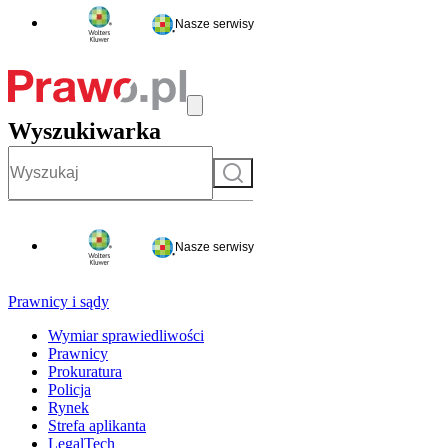
Nasze serwisy
Wyszukiwarka
Szukaj
Nasze serwisy
Prawnicy i sądy
Wymiar sprawiedliwości
Prawnicy
Prokuratura
Policja
Rynek
Strefa aplikanta
LegalTech