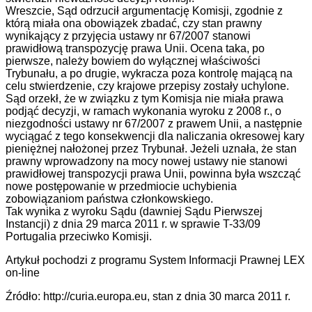
Wreszcie, Sąd odrzucił argumentację Komisji, zgodnie z
którą miała ona obowiązek zbadać, czy stan prawny
wynikający z przyjęcia ustawy nr 67/2007 stanowi
prawidłową transpozycję prawa Unii. Ocena taka, po
pierwsze, należy bowiem do wyłącznej właściwości
Trybunału, a po drugie, wykracza poza kontrolę mającą na
celu stwierdzenie, czy krajowe przepisy zostały uchylone.
Sąd orzekł, że w związku z tym Komisja nie miała prawa
podjąć decyzji, w ramach wykonania wyroku z 2008 r., o
niezgodności ustawy nr 67/2007 z prawem Unii, a następnie
wyciągać z tego konsekwencji dla naliczania okresowej kary
pieniężnej nałożonej przez Trybunał. Jeżeli uznała, że stan
prawny wprowadzony na mocy nowej ustawy nie stanowi
prawidłowej transpozycji prawa Unii, powinna była wszcząć
nowe postępowanie w przedmiocie uchybienia
zobowiązaniom państwa członkowskiego.
Tak wynika z wyroku Sądu (dawniej Sądu Pierwszej
Instancji) z dnia 29 marca 2011 r. w sprawie T-33/09
Portugalia przeciwko Komisji.
Artykuł pochodzi z programu System Informacji Prawnej LEX
on-line
Źródło: http://curia.europa.eu, stan z dnia 30 marca 2011 r.