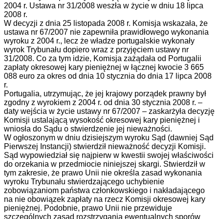
2004 r. Ustawa nr 31/2008 weszła w życie w dniu 18 lipca
2008 r.
W decyzji z dnia 25 listopada 2008 r. Komisja wskazała, że
ustawa nr 67/2007 nie zapewniła prawidłowego wykonania
wyroku z 2004 r., lecz że władze portugalskie wykonały
wyrok Trybunału dopiero wraz z przyjęciem ustawy nr
31/2008. Co za tym idzie, Komisja zażądała od Portugalii
zapłaty okresowej kary pieniężnej w łącznej kwocie 3 665
088 euro za okres od dnia 10 stycznia do dnia 17 lipca 2008
r.
Portugalia, utrzymując, że jej krajowy porządek prawny był
zgodny z wyrokiem z 2004 r. od dnia 30 stycznia 2008 r. –
daty wejścia w życie ustawy nr 67/2007 – zaskarżyła decyzję
Komisji ustalającą wysokość okresowej kary pieniężnej i
wniosła do Sądu o stwierdzenie jej nieważności.
W ogłoszonym w dniu dzisiejszym wyroku Sąd (dawniej Sąd
Pierwszej Instancji) stwierdził nieważność decyzji Komisji.
Sąd wypowiedział się najpierw w kwestii swojej właściwości
do orzekania w przedmiocie niniejszej skargi. Stwierdził w
tym zakresie, że prawo Unii nie określa zasad wykonania
wyroku Trybunału stwierdzającego uchybienie
zobowiązaniom państwa członkowskiego i nakładającego
na nie obowiązek zapłaty na rzecz Komisji okresowej kary
pieniężnej. Podobnie, prawo Unii nie przewiduje
szczególnych zasad rozstrzygania ewentualnych sporów