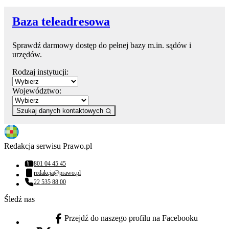
Baza teleadresowa
Sprawdź darmowy dostęp do pełnej bazy m.in. sądów i
urzędów.
Rodzaj instytucji:
Województwo:
Szukaj danych kontaktowych
Redakcja serwisu Prawo.pl
801 04 45 45
Numer telefonu:
redakcja@prawo.pl
Adres email:
22 535 88 00
Numer telefonu:
Śledź nas
Przejdź do naszego profilu na Facebooku
facebook - otwiera się w nowej karcie