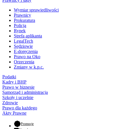
Prawnicy i sądy
Wymiar sprawiedliwości
Prawnicy
Prokuratura
Policja
Rynek
Strefa aplikanta
LegalTech
Sędziowie
E-doręczenia
Prawo na Oko
Orzeczenia
Zmiany w k.p.c.
Podatki
Kadry i BHP
Prawo w biznesie
Samorząd i administracja
Szkoły i uczelnie
Zdrowie
Prawo dla każdego
Akty Prawne
- otwiera się w nowej karcie
Promocje