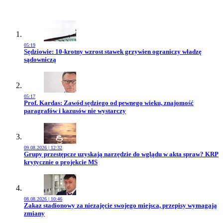
05:19
Przejdź do artykułu:
Sędziowie: 10-krotny wzrost stawek grzywien ograniczy władzę
sądowniczą
05:17
Przejdź do artykułu:
Prof. Kardas: Zawód sędziego od pewnego wieku, znajomość
paragrafów i kazusów nie wystarczy
09.08.2026 | 12:32
Przejdź do artykułu:
Grupy przestępcze uzyskają narzędzie do wglądu w akta spraw? KRP
krytycznie o projekcie MS
08.08.2026 | 10:46
Przejdź do artykułu:
Zakaz stadionowy za niezajęcie swojego miejsca, przepisy wymagają
zmiany