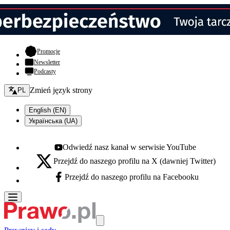
- otwiera się w nowej karcie
Promocje
Newsletter
Podcasty
Zmień język - bieżący:
Zmień język strony
PL
English (EN)
Українська (UA)
Odwiedź nasz kanał w serwisie YouTube
Youtube - otwiera się w nowej karcie
Przejdź do naszego profilu na X (dawniej Twitter)
X - otwiera się w nowej karcie
Przejdź do naszego profilu na Facebooku
Facebook - otwiera się w nowej karcie