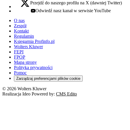
Przejdź do naszego profilu na X (dawniej Twitter)
x - otwiera się w nowej karcie
Odwiedź nasz kanał w serwisie YouTube
youtube - otwiera się w nowej karcie
O nas
Zespół
Kontakt
Regulamin
Księgarnia Profinfo.pl
Wolters Kluwer
FEPI
FPOP
Mapa strony
Polityka prywatności
Pomoc
Zarządzaj preferencjami plików cookie
© 2026 Wolters Kluwer
Realizacja Ideo Powered by:
CMS Edito