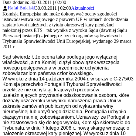
Data dodania: 30.03.2011 | 02:00
Rafał Bujalski
30.03.2011 | 02:00
Aktualności
Komisja Europejska nie może dokonywać oceny zgodności
ustawodawstwa krajowego z prawem UE w ramach dochodzenia
zapłaty kwot należnych z tytułu okresowej kary pieniężnej
nałożonej przez ETS - tak wynika z wyroku Sądu (dawniej Sądu
Pierwszej Instancji) - jednego z trzech organów sądowniczych
Trybunału Sprawiedliwości Unii Europejskiej, wydanego 29 marca
2011 r.
Sąd stwierdził, że ocena taka podlega jego wyłącznej
właściwości, a na Komisji ciążył obowiązek wszczęcia
nowego postępowania w przedmiocie uchybienia
zobowiązaniom państwa członkowskiego.
W wyroku z dnia 14 października 2004 r. w sprawie C-275/03
Komisja przeciwko Portugalii Trybunał Sprawiedliwości
orzekł, że nie uchylając krajowych przepisów
uzależniających przyznanie odszkodowania osobom, które
doznały uszczerbku w wyniku naruszenia prawa Unii w
zakresie zamówień publicznych od wykazania winy
nieumyślnej lub umyślnego działania, Portugalia uchybiła
ciążącym na niej zobowiązaniom. Uznawszy, że Portugalia
nie zastosowała się do tego wyroku, Komisja skierowała do
Trybunału, w dniu 7 lutego 2006 r., nową skargę wnosząc o
nałożenie okresowej kary pieniężnej. W wyroku z dnia 10