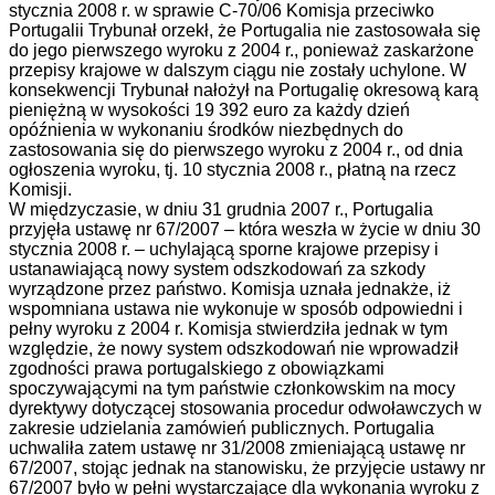
stycznia 2008 r. w sprawie C-70/06 Komisja przeciwko
Portugalii Trybunał orzekł, że Portugalia nie zastosowała się
do jego pierwszego wyroku z 2004 r., ponieważ zaskarżone
przepisy krajowe w dalszym ciągu nie zostały uchylone. W
konsekwencji Trybunał nałożył na Portugalię okresową karą
pieniężną w wysokości 19 392 euro za każdy dzień
opóźnienia w wykonaniu środków niezbędnych do
zastosowania się do pierwszego wyroku z 2004 r., od dnia
ogłoszenia wyroku, tj. 10 stycznia 2008 r., płatną na rzecz
Komisji.
W międzyczasie, w dniu 31 grudnia 2007 r., Portugalia
przyjęła ustawę nr 67/2007 – która weszła w życie w dniu 30
stycznia 2008 r. – uchylającą sporne krajowe przepisy i
ustanawiającą nowy system odszkodowań za szkody
wyrządzone przez państwo. Komisja uznała jednakże, iż
wspomniana ustawa nie wykonuje w sposób odpowiedni i
pełny wyroku z 2004 r. Komisja stwierdziła jednak w tym
względzie, że nowy system odszkodowań nie wprowadził
zgodności prawa portugalskiego z obowiązkami
spoczywającymi na tym państwie członkowskim na mocy
dyrektywy dotyczącej stosowania procedur odwoławczych w
zakresie udzielania zamówień publicznych. Portugalia
uchwaliła zatem ustawę nr 31/2008 zmieniającą ustawę nr
67/2007, stojąc jednak na stanowisku, że przyjęcie ustawy nr
67/2007 było w pełni wystarczające dla wykonania wyroku z