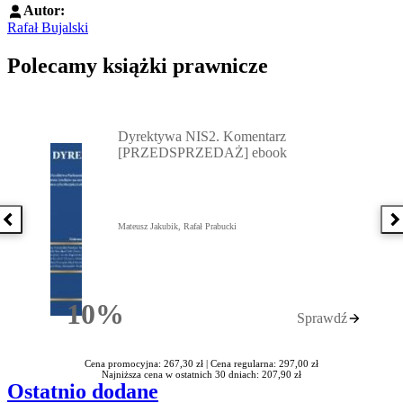
Autor:
Rafał Bujalski
Polecamy książki prawnicze
Przejdź do: Dyrektywa NIS2. Komentarz [PRZEDSPRZEDAŻ] ebook,
Dyrektywa NIS2. Komentarz
[PRZEDSPRZEDAŻ] ebook
Poprzednia książka
N
Mateusz Jakubik, Rafał Prabucki
10%
Sprawdź
Rabatu
Cena promocyjna: 267,30 zł |
Cena regularna: 297,00 zł
Najniższa cena w ostatnich 30 dniach: 207,90 zł
Ostatnio dodane