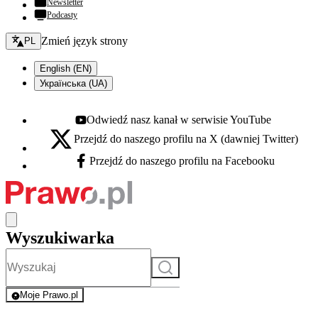
Newsletter
Podcasty
Zmień język - bieżący:
Zmień język strony
PL
English (EN)
Українська (UA)
Odwiedź nasz kanał w serwisie YouTube
Youtube - otwiera się w nowej karcie
Przejdź do naszego profilu na X (dawniej Twitter)
X - otwiera się w nowej karcie
Przejdź do naszego profilu na Facebooku
Facebook - otwiera się w nowej karcie
Wyszukiwarka
Szukaj
Moje Prawo.pl
- rejestracja i logowanie do serwisu