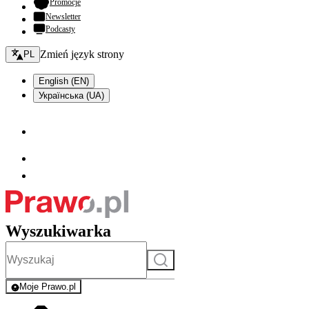
- otwiera się w nowej karcie
Promocje
Newsletter
Podcasty
Zmień język - bieżący:
Zmień język strony
PL
English (EN)
Українська (UA)
Wyszukiwarka
Szukaj
Moje Prawo.pl
- rejestracja i logowanie do serwisu