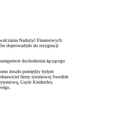
 Zwalczania Nadużyć Finansowych
re doprowadziło do rezygnacji
następstwie dochodzenia łączącego
ekomo doszło pomiędzy byłym
edstawiciel firmy tytoniowej Swedish
 tytoniową, Gayle Kimberley,
végo.