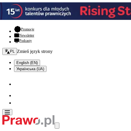
- otwiera się w nowej karcie
Promocje
Newsletter
Podcasty
Zmień język - bieżący:
Zmień język strony
PL
English (EN)
Українська (UA)