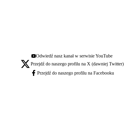
Odwiedź nasz kanał w serwisie YouTube
Youtube - otwiera się w nowej karcie
Przejdź do naszego profilu na X (dawniej Twitter)
X - otwiera się w nowej karcie
Przejdź do naszego profilu na Facebooku
Facebook - otwiera się w nowej karcie