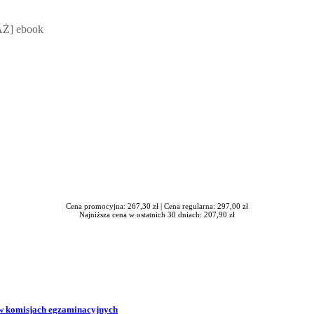
 Mateusz Jakubik, Rafał Prabucki - otwiera się w nowym oknie
Ż] ebook
Cena promocyjna: 267,30 zł |
Cena regularna: 297,00 zł
Najniższa cena w ostatnich 30 dniach: 207,90 zł
w komisjach egzaminacyjnych