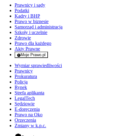
Prawnicy i sądy
Podatki
Kadry i BHP
Prawo w biznesie
Samorząd i administracja
Szkoły i uczelnie
Zdrowie
Prawo dla każdego
Akty Prawne
Moje Prawo.pl
- rejestracja i logowanie do serwisu
Wymiar sprawiedliwości
Prawnicy
Prokuratura
Policja
Rynek
Strefa aplikanta
LegalTech
Sędziowie
E-doręczenia
Prawo na Oko
Orzeczenia
Zmiany w k.p.c.