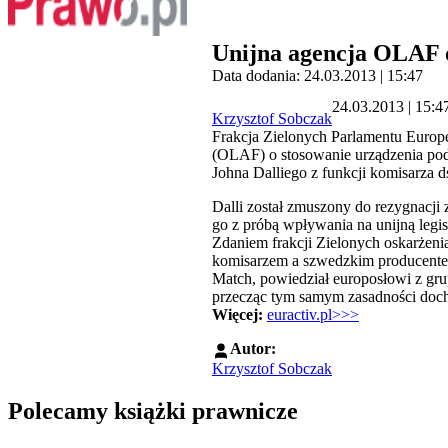
Unijna agencja OLAF o
Data dodania: 24.03.2013 | 15:47
24.03.2013 | 15:4
Krzysztof Sobczak
Frakcja Zielonych Parlamentu Europ
(OLAF) o stosowanie urządzenia po
Johna Dalliego z funkcji komisarza d
Dalli został zmuszony do rezygnacji
go z próbą wpływania na unijną legis
Zdaniem frakcji Zielonych oskarżen
komisarzem a szwedzkim producentem 
Match, powiedział europosłowi z grup
przecząc tym samym zasadności doc
Więcej:
euractiv.pl>>>
Autor:
Krzysztof Sobczak
Polecamy książki prawnicze