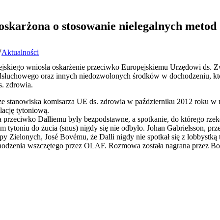
skarżona o stosowanie nielegalnych metod
7
Aktualności
ejskiego wniosła oskarżenie przeciwko Europejskiemu Urzędowi ds.
dsłuchowego oraz innych niedozwolonych środków w dochodzeniu, któ
s. zdrowia.
 ze stanowiska komisarza UE ds. zdrowia w październiku 2012 roku w 
lację tytoniową.
ia przeciwko Dalliemu były bezpodstawne, a spotkanie, do którego rz
tytoniu do żucia (snus) nigdy się nie odbyło. Johan Gabrielsson, prz
y Zielonych, José Bovému, że Dalli nigdy nie spotkał się z lobbystką
hodzenia wszczętego przez OLAF. Rozmowa została nagrana przez Bo