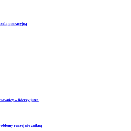
trolą operacyjną
Prawnicy – liderzy jutra
roblemy raczej nie znikną