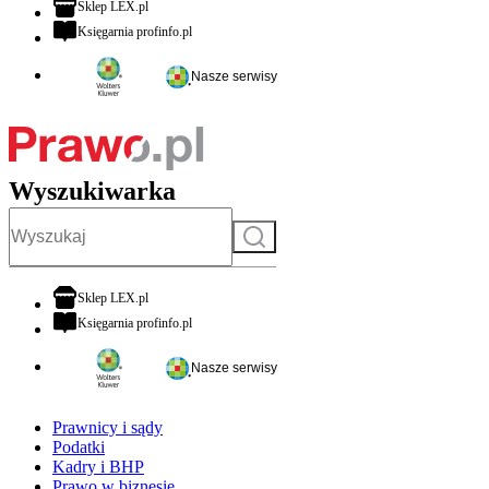
otwiera się w nowej karcie
Sklep LEX.pl
otwiera się w nowej karcie
Księgarnia profinfo.pl
Nasze serwisy
Wyszukiwarka
Szukaj
otwiera się w nowej karcie
Sklep LEX.pl
otwiera się w nowej karcie
Księgarnia profinfo.pl
Nasze serwisy
Prawnicy i sądy
Podatki
Kadry i BHP
Prawo w biznesie