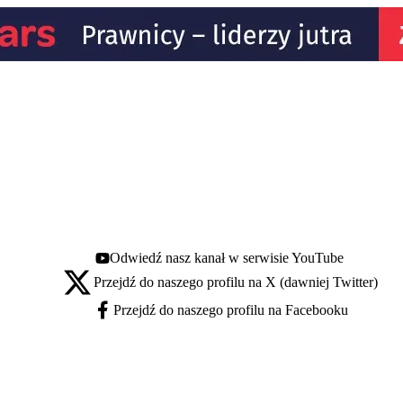
Odwiedź nasz kanał w serwisie YouTube
Youtube - otwiera się w nowej karcie
Przejdź do naszego profilu na X (dawniej Twitter)
X - otwiera się w nowej karcie
Przejdź do naszego profilu na Facebooku
Facebook - otwiera się w nowej karcie