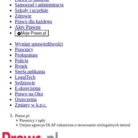
Samorząd i administracja
Szkoły i uczelnie
Zdrowie
Prawo dla każdego
Akty Prawne
Moje Prawo.pl
- rejestracja i logowanie do serwisu
Wymiar sprawiedliwości
Prawnicy
Prokuratura
Policja
Rynek
Strefa aplikanta
LegalTech
Sędziowie
E-doręczenia
Prawo na Oko
Orzeczenia
Zmiany w k.p.c.
Prawo.pl
Prawnicy i sądy
Unijna agencja OLAF oskarżona o stosowanie nielegalnych metod