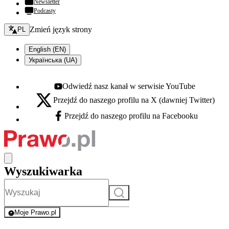
Newsletter
Podcasty
Zmień język - bieżący:
Zmień język strony
PL
English (EN)
Українська (UA)
Odwiedź nasz kanał w serwisie YouTube
Youtube - otwiera się w nowej karcie
Przejdź do naszego profilu na X (dawniej Twitter)
X - otwiera się w nowej karcie
Przejdź do naszego profilu na Facebooku
Facebook - otwiera się w nowej karcie
Wyszukiwarka
Szukaj
Moje Prawo.pl
- rejestracja i logowanie do serwisu