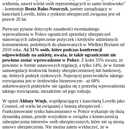
widzenia, nawet wśród osób reprezentujących to samo środowisko"
- komentuje
Beata Balas-Noszczyk
, partner zarządzający w
kancelarii Lovells, która z rynkiem ubezpieczeń związana jest od
prawie 20 lat.
Pierwsze pytanie dotyczyło zasadności ewentualnego
wprowadzenia w Polsce ograniczeń sprzedaży ubezpieczeń
stanowiących zabezpieczenie pożyczek i kredytów udzielanych
konsumentom, podobnych do planowanych w Wielkiej Brytanii od
2010 roku.
Aż 51% osób, które podczas konferencji
odpowiedziały na ankietę, uważa, że takie ograniczenie nie
powinno zostać wprowadzone w Polsce
. Z kolei 35% uważa, że
powinno w formie ustawowych regulacji, a tylko 14%, że w formie
samoregulacji środowisk branży ubezpieczeniowej lub bankowej,
np. dobrych praktyk rynkowych. Najwięcej przeciwników takiego
rozwiązania jest w środowisku biznesowym - aż 68%
ankietowanych praktyków nie zgadza się z potrzebą wprowadzenia
takiego rozwiązania, niezależnie od jego rodzaju.
W opinii
Aldony Wnęk
, współpracującej z kancelarią Lovells jako
Counsel, od wielu lat związanej z branżą ubezpieczeń -
Funkcjonowanie rynku bancassurance w Polsce wykazuje się dużą
dynamiką zmian, przede wszystkim w związku z koniecznością
zabezpieczenia interesów osób ubezpieczonych, które nie są stroną
umowy ubezpieczenia. Nie można zatem wykluczyć, że w