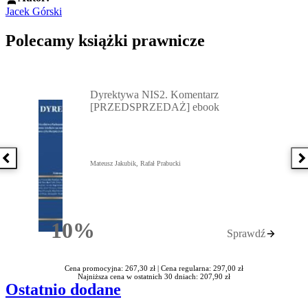
Jacek Górski
Polecamy książki prawnicze
Przejdź do: Dyrektywa NIS2. Komentarz [PRZEDSPRZEDAŻ] ebook,
Dyrektywa NIS2. Komentarz
[PRZEDSPRZEDAŻ] ebook
Poprzednia książka
N
Mateusz Jakubik, Rafał Prabucki
10%
Sprawdź
Rabatu
Cena promocyjna: 267,30 zł |
Cena regularna: 297,00 zł
Najniższa cena w ostatnich 30 dniach: 207,90 zł
Ostatnio dodane