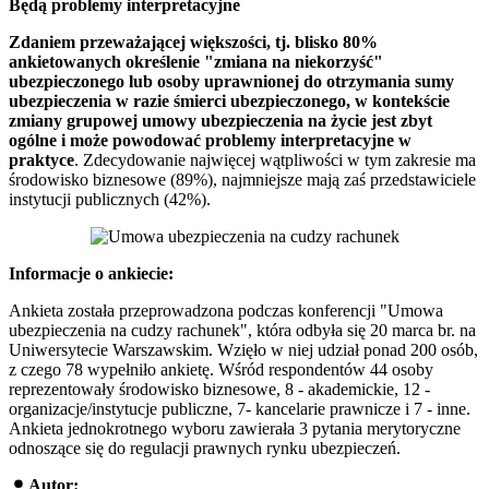
Będą problemy interpretacyjne
Zdaniem przeważającej większości, tj. blisko 80%
ankietowanych określenie "zmiana na niekorzyść"
ubezpieczonego lub osoby uprawnionej do otrzymania sumy
ubezpieczenia w razie śmierci ubezpieczonego, w kontekście
zmiany grupowej umowy ubezpieczenia na życie jest zbyt
ogólne i może powodować problemy interpretacyjne w
praktyce
. Zdecydowanie najwięcej wątpliwości w tym zakresie ma
środowisko biznesowe (89%), najmniejsze mają zaś przedstawiciele
instytucji publicznych (42%).
Informacje o ankiecie:
Ankieta została przeprowadzona podczas konferencji "Umowa
ubezpieczenia na cudzy rachunek", która odbyła się 20 marca br. na
Uniwersytecie Warszawskim. Wzięło w niej udział ponad 200 osób,
z czego 78 wypełniło ankietę. Wśród respondentów 44 osoby
reprezentowały środowisko biznesowe, 8 - akademickie, 12 -
organizacje/instytucje publiczne, 7- kancelarie prawnicze i 7 - inne.
Ankieta jednokrotnego wyboru zawierała 3 pytania merytoryczne
odnoszące się do regulacji prawnych rynku ubezpieczeń.
Autor: