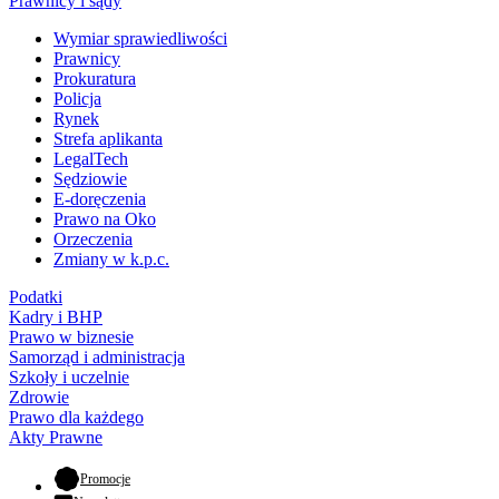
Prawnicy i sądy
Wymiar sprawiedliwości
Prawnicy
Prokuratura
Policja
Rynek
Strefa aplikanta
LegalTech
Sędziowie
E-doręczenia
Prawo na Oko
Orzeczenia
Zmiany w k.p.c.
Podatki
Kadry i BHP
Prawo w biznesie
Samorząd i administracja
Szkoły i uczelnie
Zdrowie
Prawo dla każdego
Akty Prawne
- otwiera się w nowej karcie
Promocje