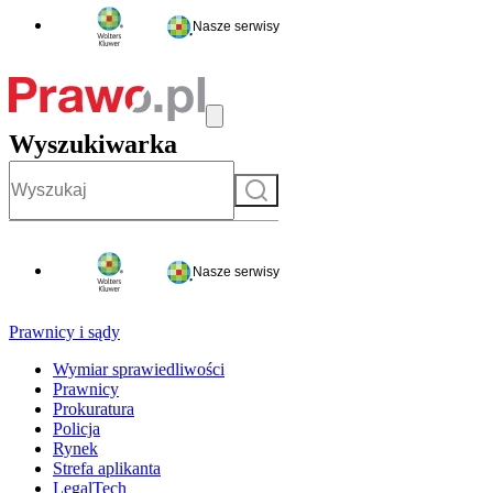
Nasze serwisy
Wyszukiwarka
Szukaj
Nasze serwisy
Prawnicy i sądy
Wymiar sprawiedliwości
Prawnicy
Prokuratura
Policja
Rynek
Strefa aplikanta
LegalTech