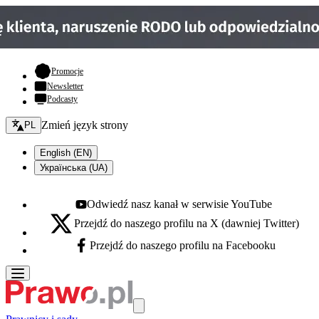
- otwiera się w nowej karcie
Promocje
Newsletter
Podcasty
Zmień język - bieżący:
Zmień język strony
PL
English (EN)
Українська (UA)
Odwiedź nasz kanał w serwisie YouTube
Youtube - otwiera się w nowej karcie
Przejdź do naszego profilu na X (dawniej Twitter)
X - otwiera się w nowej karcie
Przejdź do naszego profilu na Facebooku
Facebook - otwiera się w nowej karcie