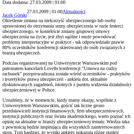
Data dodania: 27.03.2009 | 01:00
27.03.2009 | 01:00
Aktualności
Jacek Górski
Określenie zmiana na niekorzyść ubezpieczonego lub osoby
uprawnionej do otrzymania sumy ubezpieczenia w razie śmierci
ubezpieczonego, w kontekście zmiany grupowej umowy
ubezpieczenia na życie, jest zbyt ogólne i może powodować
problemy interpretacyjne w praktyce - tak odpowiedziało prawie
80% uczestników konferencji skierowanej do osób związanych z
branżą ubezpieczeń.
Podczas organizowanej na Uniwersytecie Warszawskim pod
patronatem kancelarii Lovells konferencji "Umowa na cudzy
rachunek" przeprowadzona została wśród uczestników - praktyków
i teoretyków prawa ubezpieczeń - ankieta dot. aktualnie
dyskutowanych zagadnień, istotnych z punktu widzenia działalności
ubezpieczeniowej w Polsce.
Uznaliśmy, że w momencie, kiedy mamy okazję, wspólnie z
Uniwersytetem Warszawskim, gościć tak liczne grono
przedstawicieli instytucji finansowych, firm ubezpieczeniowych,
instytucji publicznych oraz świata akademickiego, warto poznać ich
opinię na aktualne w branży ubezpieczeniowej tematy. Wiedza taka
z pewnością będzie inspirująca dla wszystkich zainteresowanych
stron. Tym bardziej, że wyniki ankiety pokazują różne punkty