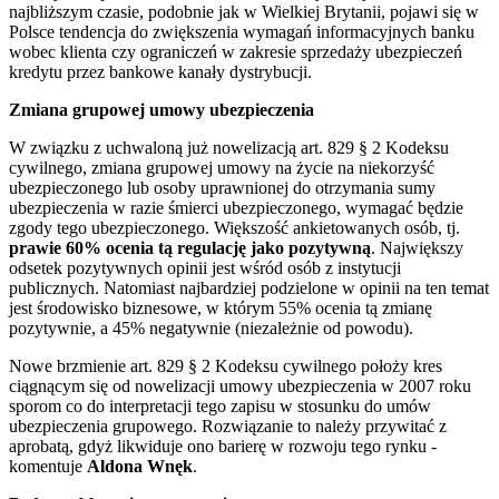
najbliższym czasie, podobnie jak w Wielkiej Brytanii, pojawi się w
Polsce tendencja do zwiększenia wymagań informacyjnych banku
wobec klienta czy ograniczeń w zakresie sprzedaży ubezpieczeń
kredytu przez bankowe kanały dystrybucji.
Zmiana grupowej umowy ubezpieczenia
W związku z uchwaloną już nowelizacją art. 829 § 2 Kodeksu
cywilnego, zmiana grupowej umowy na życie na niekorzyść
ubezpieczonego lub osoby uprawnionej do otrzymania sumy
ubezpieczenia w razie śmierci ubezpieczonego, wymagać będzie
zgody tego ubezpieczonego. Większość ankietowanych osób, tj.
prawie 60% ocenia tą regulację jako pozytywną
. Największy
odsetek pozytywnych opinii jest wśród osób z instytucji
publicznych. Natomiast najbardziej podzielone w opinii na ten temat
jest środowisko biznesowe, w którym 55% ocenia tą zmianę
pozytywnie, a 45% negatywnie (niezależnie od powodu).
Nowe brzmienie art. 829 § 2 Kodeksu cywilnego położy kres
ciągnącym się od nowelizacji umowy ubezpieczenia w 2007 roku
sporom co do interpretacji tego zapisu w stosunku do umów
ubezpieczenia grupowego. Rozwiązanie to należy przywitać z
aprobatą, gdyż likwiduje ono barierę w rozwoju tego rynku -
komentuje
Aldona Wnęk
.