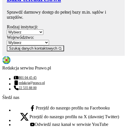
Sprawdź darmowy dostęp do pełnej bazy m.in. sądów i
urzędów.
Rodzaj instytucji:
Województwo:
Szukaj danych kontaktowych
Redakcja serwisu Prawo.pl
801 04 45 45
Numer telefonu:
redakcja@prawo.pl
Adres email:
22 535 88 00
Numer telefonu:
Śledź nas
Przejdź do naszego profilu na Facebooku
facebook - otwiera się w nowej karcie
Przejdź do naszego profilu na X (dawniej Twitter)
x - otwiera się w nowej karcie
Odwiedź nasz kanał w serwisie YouTube
youtube - otwiera się w nowej karcie