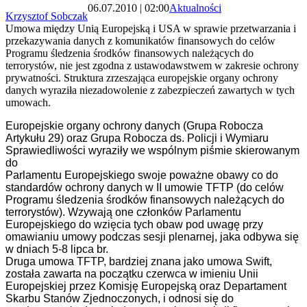
06.07.2010 | 02:00
Aktualności
Krzysztof Sobczak
Umowa między Unią Europejską i USA w sprawie przetwarzania i
przekazywania danych z komunikatów finansowych do celów
Programu śledzenia środków finansowych należących do
terrorystów, nie jest zgodna z ustawodawstwem w zakresie ochrony
prywatności. Struktura zrzeszająca europejskie organy ochrony
danych wyraziła niezadowolenie z zabezpieczeń zawartych w tych
umowach.
Europejskie organy ochrony danych (Grupa Robocza
Artykułu 29) oraz Grupa Robocza ds. Policji i Wymiaru
Sprawiedliwości wyraziły we wspólnym piśmie skierowanym
do
Parlamentu Europejskiego swoje poważne obawy co do
standardów ochrony danych w II umowie TFTP (do celów
Programu śledzenia środków finansowych należących do
terrorystów). Wzywają one członków Parlamentu
Europejskiego do wzięcia tych obaw pod uwagę przy
omawianiu umowy podczas sesji plenarnej, jaka odbywa się
w dniach 5-8 lipca br.
Druga umowa TFTP, bardziej znana jako umowa Swift,
została zawarta na początku czerwca w imieniu Unii
Europejskiej przez Komisję Europejską oraz Departament
Skarbu Stanów Zjednoczonych, i odnosi się do