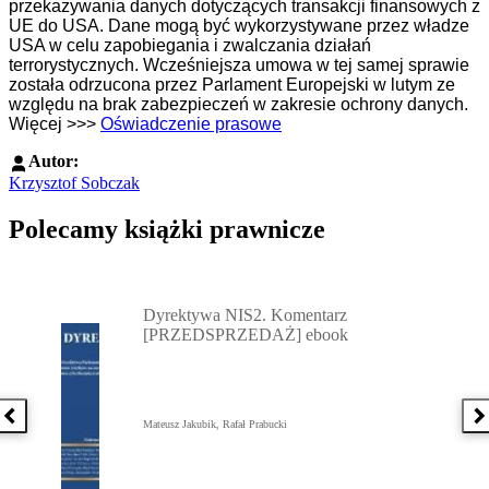
przekazywania danych dotyczących transakcji finansowych z
UE do USA. Dane mogą być wykorzystywane przez władze
USA w celu zapobiegania i zwalczania działań
terrorystycznych. Wcześniejsza umowa w tej samej sprawie
została odrzucona przez Parlament Europejski w lutym ze
względu na brak zabezpieczeń w zakresie ochrony danych.
Więcej >>>
Oświadczenie prasowe
Autor:
Krzysztof Sobczak
Polecamy książki prawnicze
Przejdź do: Dyrektywa NIS2. Komentarz [PRZEDSPRZEDAŻ] ebook,
Dyrektywa NIS2. Komentarz
[PRZEDSPRZEDAŻ] ebook
Poprzednia książka
N
Mateusz Jakubik, Rafał Prabucki