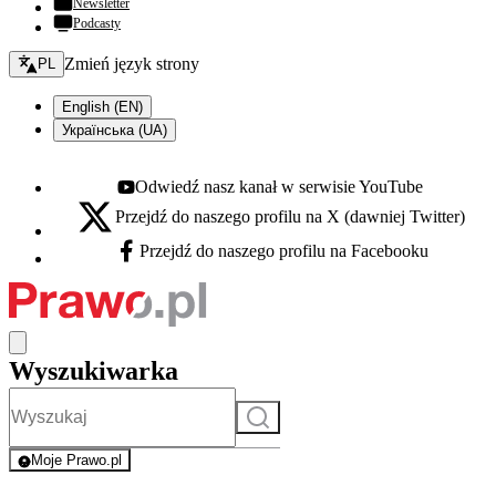
Newsletter
Podcasty
Zmień język - bieżący:
Zmień język strony
PL
English (EN)
Українська (UA)
Odwiedź nasz kanał w serwisie YouTube
Youtube - otwiera się w nowej karcie
Przejdź do naszego profilu na X (dawniej Twitter)
X - otwiera się w nowej karcie
Przejdź do naszego profilu na Facebooku
Facebook - otwiera się w nowej karcie
Wyszukiwarka
Szukaj
Moje Prawo.pl
- rejestracja i logowanie do serwisu