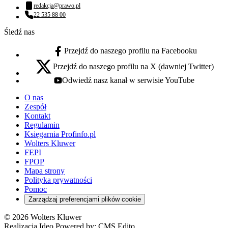
Numer telefonu:
redakcja@prawo.pl
Adres email:
22 535 88 00
Numer telefonu:
Śledź nas
Przejdź do naszego profilu na Facebooku
facebook - otwiera się w nowej karcie
Przejdź do naszego profilu na X (dawniej Twitter)
x - otwiera się w nowej karcie
Odwiedź nasz kanał w serwisie YouTube
youtube - otwiera się w nowej karcie
O nas
Zespół
Kontakt
Regulamin
Księgarnia Profinfo.pl
Wolters Kluwer
FEPI
FPOP
Mapa strony
Polityka prywatności
Pomoc
Zarządzaj preferencjami plików cookie
© 2026 Wolters Kluwer
Realizacja Ideo Powered by:
CMS Edito