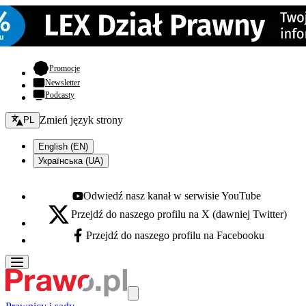
- otwiera się w nowej karcie
Promocje
Newsletter
Podcasty
Zmień język - bieżący:
Zmień język strony
PL
English (EN)
Українська (UA)
Odwiedź nasz kanał w serwisie YouTube
Youtube - otwiera się w nowej karcie
Przejdź do naszego profilu na X (dawniej Twitter)
X - otwiera się w nowej karcie
Przejdź do naszego profilu na Facebooku
Facebook - otwiera się w nowej karcie