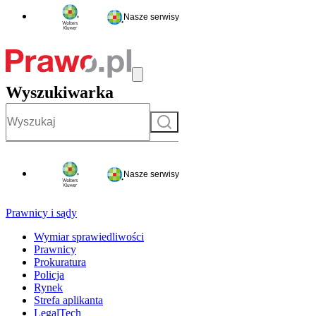
Nasze serwisy
Wyszukiwarka
Szukaj
Nasze serwisy
Prawnicy i sądy
Wymiar sprawiedliwości
Prawnicy
Prokuratura
Policja
Rynek
Strefa aplikanta
LegalTech