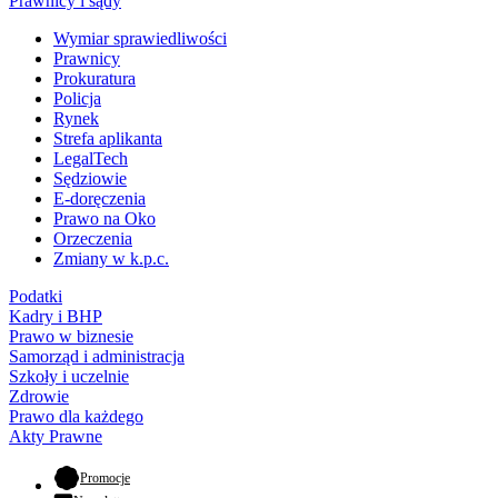
Prawnicy i sądy
Wymiar sprawiedliwości
Prawnicy
Prokuratura
Policja
Rynek
Strefa aplikanta
LegalTech
Sędziowie
E-doręczenia
Prawo na Oko
Orzeczenia
Zmiany w k.p.c.
Podatki
Kadry i BHP
Prawo w biznesie
Samorząd i administracja
Szkoły i uczelnie
Zdrowie
Prawo dla każdego
Akty Prawne
- otwiera się w nowej karcie
Promocje