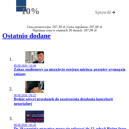
10%
Sprawdź
Rabatu
Cena promocyjna: 267,30 zł |
Cena regularna: 297,00 zł
Najniższa cena w ostatnich 30 dniach: 207,90 zł
Ostatnio dodane
08.08.2026 | 10:46
Przejdź do artykułu:
Zakaz stadionowy za niezajęcie swojego miejsca, przepisy wymagają
zmiany
08.08.2026 | 09:23
Przejdź do artykułu:
Będzie więcej przesłanek do zawieszenia działania kancelarii
notarialnej
08.08.2026 | 05:26
Przejdź do artykułu:
Do 20 września prawnicy mogą się zgłaszać do 15. edycji Rising Stars