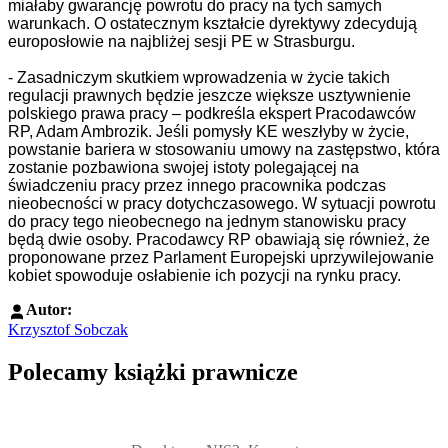
miałaby gwarancję powrotu do pracy na tych samych
warunkach. O ostatecznym kształcie dyrektywy zdecydują
europosłowie na najbliżej sesji PE w Strasburgu.
- Zasadniczym skutkiem wprowadzenia w życie takich
regulacji prawnych będzie jeszcze większe usztywnienie
polskiego prawa pracy – podkreśla ekspert Pracodawców
RP, Adam Ambrozik. Jeśli pomysły KE weszłyby w życie,
powstanie bariera w stosowaniu umowy na zastępstwo, która
zostanie pozbawiona swojej istoty polegającej na
świadczeniu pracy przez innego pracownika podczas
nieobecności w pracy dotychczasowego. W sytuacji powrotu
do pracy tego nieobecnego na jednym stanowisku pracy
będą dwie osoby. Pracodawcy RP obawiają się również, że
proponowane przez Parlament Europejski uprzywilejowanie
kobiet spowoduje osłabienie ich pozycji na rynku pracy.
Autor:
Krzysztof Sobczak
Polecamy książki prawnicze
Przejdź do: Dyrektywa NIS2. Komentarz [PRZEDSPRZEDAŻ] ebook,