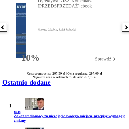
Dyrektywa NIS2. Komentarz
[PRZEDSPRZEDAŻ] ebook
Poprzednia książka
N
Mateusz Jakubik, Rafał Prabucki
10%
Sprawdź
Rabatu
Cena promocyjna: 267,30 zł |
Cena regularna: 297,00 zł
Najniższa cena w ostatnich 30 dniach: 207,90 zł
Ostatnio dodane
10:46
Przejdź do artykułu:
Zakaz stadionowy za niezajęcie swojego miejsca, przepisy wymagają
zmiany