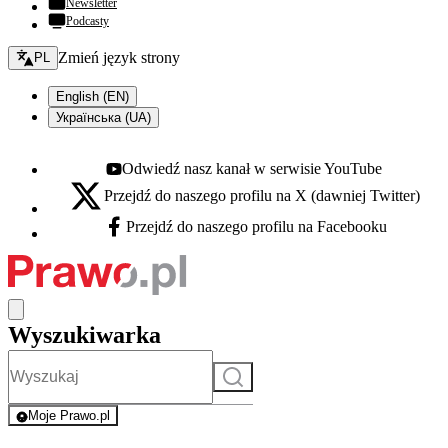
Newsletter
Podcasty
Zmień język - bieżący:
Zmień język strony
PL
English (EN)
Українська (UA)
Odwiedź nasz kanał w serwisie YouTube
Youtube - otwiera się w nowej karcie
Przejdź do naszego profilu na X (dawniej Twitter)
X - otwiera się w nowej karcie
Przejdź do naszego profilu na Facebooku
Facebook - otwiera się w nowej karcie
Wyszukiwarka
Szukaj
Moje Prawo.pl
- rejestracja i logowanie do serwisu