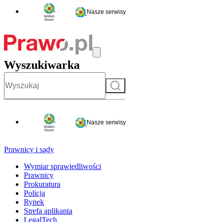
Nasze serwisy
Wyszukiwarka
Szukaj
Nasze serwisy
Prawnicy i sądy
Wymiar sprawiedliwości
Prawnicy
Prokuratura
Policja
Rynek
Strefa aplikanta
LegalTech