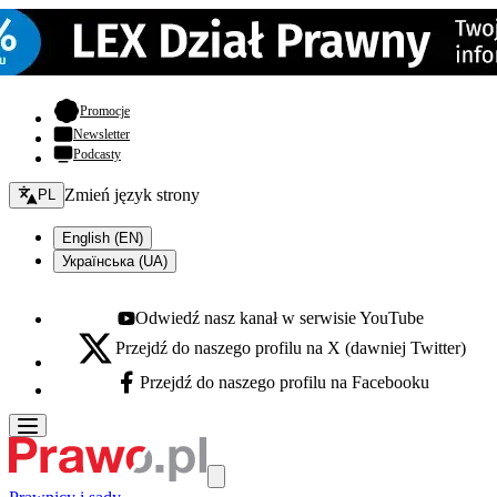
- otwiera się w nowej karcie
Promocje
Newsletter
Podcasty
Zmień język - bieżący:
Zmień język strony
PL
English (EN)
Українська (UA)
Odwiedź nasz kanał w serwisie YouTube
Youtube - otwiera się w nowej karcie
Przejdź do naszego profilu na X (dawniej Twitter)
X - otwiera się w nowej karcie
Przejdź do naszego profilu na Facebooku
Facebook - otwiera się w nowej karcie