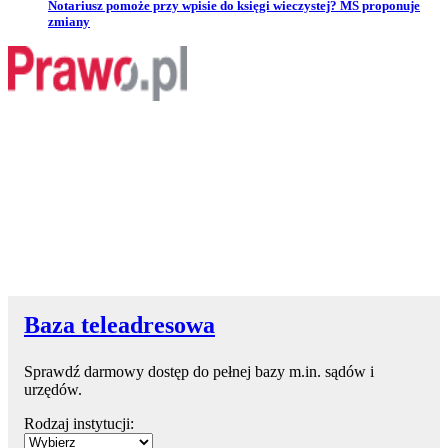
Przejdź do artykułu:
Notariusz pomoże przy wpisie do księgi wieczystej? MS proponuje
zmiany
Baza teleadresowa
Sprawdź darmowy dostęp do pełnej bazy m.in. sądów i
urzędów.
Rodzaj instytucji: