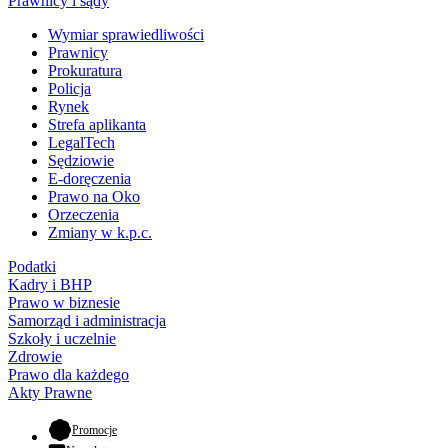
Prawnicy i sądy
Wymiar sprawiedliwości
Prawnicy
Prokuratura
Policja
Rynek
Strefa aplikanta
LegalTech
Sędziowie
E-doręczenia
Prawo na Oko
Orzeczenia
Zmiany w k.p.c.
Podatki
Kadry i BHP
Prawo w biznesie
Samorząd i administracja
Szkoły i uczelnie
Zdrowie
Prawo dla każdego
Akty Prawne
- otwiera się w nowej karcie
Promocje