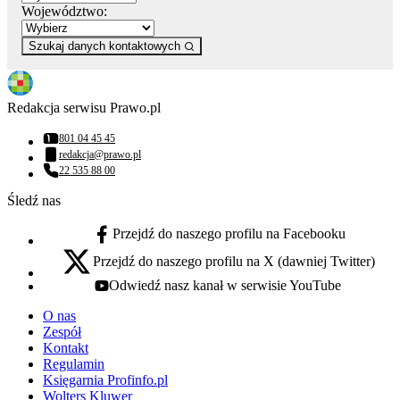
Województwo:
Szukaj danych kontaktowych
Redakcja serwisu Prawo.pl
801 04 45 45
Numer telefonu:
redakcja@prawo.pl
Adres email:
22 535 88 00
Numer telefonu:
Śledź nas
Przejdź do naszego profilu na Facebooku
facebook - otwiera się w nowej karcie
Przejdź do naszego profilu na X (dawniej Twitter)
x - otwiera się w nowej karcie
Odwiedź nasz kanał w serwisie YouTube
youtube - otwiera się w nowej karcie
O nas
Zespół
Kontakt
Regulamin
Księgarnia Profinfo.pl
Wolters Kluwer