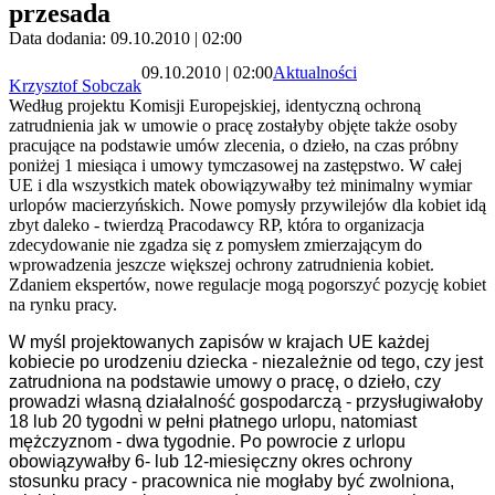
przesada
Data dodania: 09.10.2010 | 02:00
09.10.2010 | 02:00
Aktualności
Krzysztof Sobczak
Według projektu Komisji Europejskiej, identyczną ochroną
zatrudnienia jak w umowie o pracę zostałyby objęte także osoby
pracujące na podstawie umów zlecenia, o dzieło, na czas próbny
poniżej 1 miesiąca i umowy tymczasowej na zastępstwo. W całej
UE i dla wszystkich matek obowiązywałby też minimalny wymiar
urlopów macierzyńskich. Nowe pomysły przywilejów dla kobiet idą
zbyt daleko - twierdzą Pracodawcy RP, która to organizacja
zdecydowanie nie zgadza się z pomysłem zmierzającym do
wprowadzenia jeszcze większej ochrony zatrudnienia kobiet.
Zdaniem ekspertów, nowe regulacje mogą pogorszyć pozycję kobiet
na rynku pracy.
W myśl projektowanych zapisów w krajach UE każdej
kobiecie po urodzeniu dziecka - niezależnie od tego, czy jest
zatrudniona na podstawie umowy o pracę, o dzieło, czy
prowadzi własną działalność gospodarczą - przysługiwałoby
18 lub 20 tygodni w pełni płatnego urlopu, natomiast
mężczyznom - dwa tygodnie. Po powrocie z urlopu
obowiązywałby 6- lub 12-miesięczny okres ochrony
stosunku pracy - pracownica nie mogłaby być zwolniona,