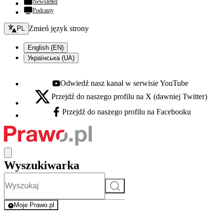
Newsletter
Podcasty
Zmień język - bieżący:
Zmień język strony
PL
English (EN)
Українська (UA)
Odwiedź nasz kanał w serwisie YouTube
Youtube - otwiera się w nowej karcie
Przejdź do naszego profilu na X (dawniej Twitter)
X - otwiera się w nowej karcie
Przejdź do naszego profilu na Facebooku
Facebook - otwiera się w nowej karcie
Wyszukiwarka
Szukaj
Moje Prawo.pl
- rejestracja i logowanie do serwisu