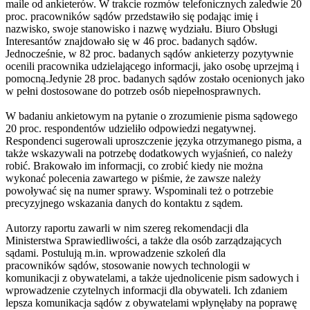
maile od ankieterów. W trakcie rozmów telefonicznych zaledwie 20
proc. pracowników sądów przedstawiło się podając imię i
nazwisko, swoje stanowisko i nazwę wydziału. Biuro Obsługi
Interesantów znajdowało się w 46 proc. badanych sądów.
Jednocześnie, w 82 proc. badanych sądów ankieterzy pozytywnie
ocenili pracownika udzielającego informacji, jako osobę uprzejmą i
pomocną.Jedynie 28 proc. badanych sądów zostało ocenionych jako
w pełni dostosowane do potrzeb osób niepełnosprawnych.
W badaniu ankietowym na pytanie o zrozumienie pisma sądowego
20 proc. respondentów udzieliło odpowiedzi negatywnej.
Respondenci sugerowali uproszczenie języka otrzymanego pisma, a
także wskazywali na potrzebę dodatkowych wyjaśnień, co należy
robić. Brakowało im informacji, co zrobić kiedy nie można
wykonać polecenia zawartego w piśmie, że zawsze należy
powoływać się na numer sprawy. Wspominali też o potrzebie
precyzyjnego wskazania danych do kontaktu z sądem.
Autorzy raportu zawarli w nim szereg rekomendacji dla
Ministerstwa Sprawiedliwości, a także dla osób zarządzających
sądami. Postulują m.in. wprowadzenie szkoleń dla
pracowników sądów, stosowanie nowych technologii w
komunikacji z obywatelami, a także ujednolicenie pism sadowych i
wprowadzenie czytelnych informacji dla obywateli. Ich zdaniem
lepsza komunikacja sądów z obywatelami wpłynęłaby na poprawę