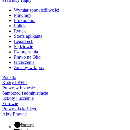
Prawnicy i sądy
Wymiar sprawiedliwości
Prawnicy
Prokuratura
Policja
Rynek
Strefa aplikanta
LegalTech
Sędziowie
E-doręczenia
Prawo na Oko
Orzeczenia
Zmiany w k.p.c.
Podatki
Kadry i BHP
Prawo w biznesie
Samorząd i administracja
Szkoły i uczelnie
Zdrowie
Prawo dla każdego
Akty Prawne
- otwiera się w nowej karcie
Promocje