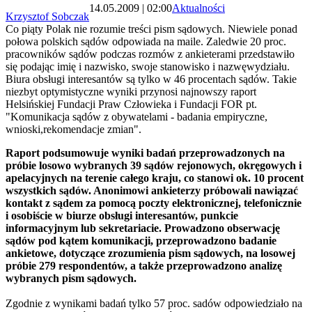
14.05.2009 | 02:00
Aktualności
Krzysztof Sobczak
Co piąty Polak nie rozumie treści pism sądowych. Niewiele ponad
połowa polskich sądów odpowiada na maile. Zaledwie 20 proc.
pracowników sądów podczas rozmów z ankieterami przedstawiło
się podając imię i nazwisko, swoje stanowisko i nazwęwydziału.
Biura obsługi interesantów są tylko w 46 procentach sądów. Takie
niezbyt optymistyczne wyniki przynosi najnowszy raport
Helsińskiej Fundacji Praw Człowieka i Fundacji FOR pt.
"Komunikacja sądów z obywatelami - badania empiryczne,
wnioski,rekomendacje zmian".
Raport podsumowuje wyniki badań przeprowadzonych na
próbie losowo wybranych 39 sądów rejonowych, okręgowych i
apelacyjnych na terenie całego kraju, co stanowi ok. 10 procent
wszystkich sądów. Anonimowi ankieterzy próbowali nawiązać
kontakt z sądem za pomocą poczty elektronicznej, telefonicznie
i osobiście w biurze obsługi interesantów, punkcie
informacyjnym lub sekretariacie. Prowadzono obserwację
sądów pod kątem komunikacji, przeprowadzono badanie
ankietowe, dotyczące zrozumienia pism sądowych, na losowej
próbie 279 respondentów, a także przeprowadzono analizę
wybranych pism sądowych.
Zgodnie z wynikami badań tylko 57 proc. sadów odpowiedziało na