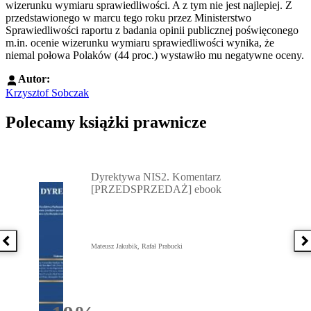
wizerunku wymiaru sprawiedliwości. A z tym nie jest najlepiej. Z
przedstawionego w marcu tego roku przez Ministerstwo
Sprawiedliwości raportu z badania opinii publicznej poświęconego
m.in. ocenie wizerunku wymiaru sprawiedliwości wynika, że
niemal połowa Polaków (44 proc.) wystawiło mu negatywne oceny.
Autor:
Krzysztof Sobczak
Polecamy książki prawnicze
Przejdź do: Dyrektywa NIS2. Komentarz [PRZEDSPRZEDAŻ] ebook,
Dyrektywa NIS2. Komentarz
[PRZEDSPRZEDAŻ] ebook
Poprzednia książka
N
Mateusz Jakubik, Rafał Prabucki