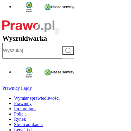
Nasze serwisy
Wyszukiwarka
Szukaj
Nasze serwisy
Prawnicy i sądy
Wymiar sprawiedliwości
Prawnicy
Prokuratura
Policja
Rynek
Strefa aplikanta
LegalTech