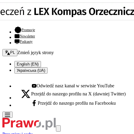
- otwiera się w nowej karcie
Promocje
Newsletter
Podcasty
Zmień język - bieżący:
Zmień język strony
PL
English (EN)
Українська (UA)
Odwiedź nasz kanał w serwisie YouTube
Youtube - otwiera się w nowej karcie
Przejdź do naszego profilu na X (dawniej Twitter)
X - otwiera się w nowej karcie
Przejdź do naszego profilu na Facebooku
Facebook - otwiera się w nowej karcie