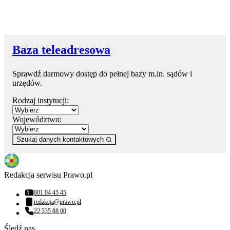
Baza teleadresowa
Sprawdź darmowy dostęp do pełnej bazy m.in. sądów i
urzędów.
Rodzaj instytucji:
Województwo:
Szukaj danych kontaktowych
Redakcja serwisu Prawo.pl
801 04 45 45
Numer telefonu:
redakcja@prawo.pl
Adres email:
22 535 88 00
Numer telefonu:
Śledź nas