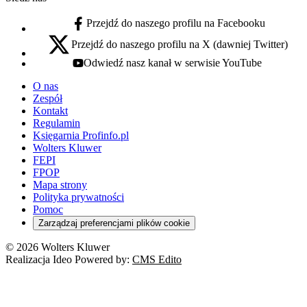
Przejdź do naszego profilu na Facebooku
facebook - otwiera się w nowej karcie
Przejdź do naszego profilu na X (dawniej Twitter)
x - otwiera się w nowej karcie
Odwiedź nasz kanał w serwisie YouTube
youtube - otwiera się w nowej karcie
O nas
Zespół
Kontakt
Regulamin
Księgarnia Profinfo.pl
Wolters Kluwer
FEPI
FPOP
Mapa strony
Polityka prywatności
Pomoc
Zarządzaj preferencjami plików cookie
© 2026 Wolters Kluwer
Realizacja Ideo Powered by:
CMS Edito