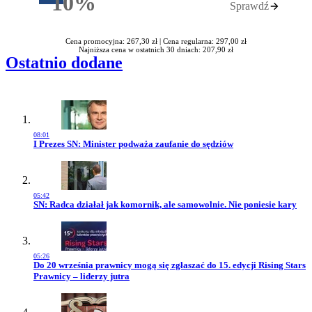
10%
Sprawdź
Rabatu
Cena promocyjna: 267,30 zł |
Cena regularna: 297,00 zł
Najniższa cena w ostatnich 30 dniach: 207,90 zł
Ostatnio dodane
08:01
Przejdź do artykułu:
I Prezes SN: Minister podważa zaufanie do sędziów
05:42
Przejdź do artykułu:
SN: Radca działał jak komornik, ale samowolnie. Nie poniesie kary
05:26
Przejdź do artykułu:
Do 20 września prawnicy mogą się zgłaszać do 15. edycji Rising Stars
Prawnicy – liderzy jutra