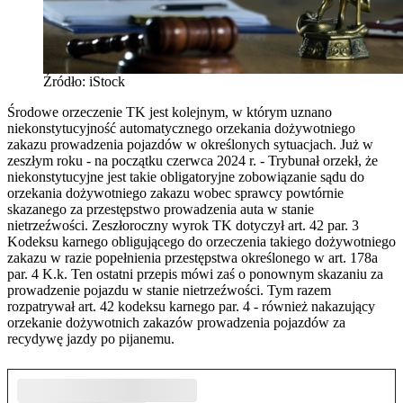
Źródło: iStock
Środowe orzeczenie TK jest kolejnym, w którym uznano
niekonstytucyjność automatycznego orzekania dożywotniego
zakazu prowadzenia pojazdów w określonych sytuacjach. Już w
zeszłym roku - na początku czerwca 2024 r. - Trybunał orzekł, że
niekonstytucyjne jest takie obligatoryjne zobowiązanie sądu do
orzekania dożywotniego zakazu wobec sprawcy powtórnie
skazanego za przestępstwo prowadzenia auta w stanie
nietrzeźwości. Zeszłoroczny wyrok TK dotyczył art. 42 par. 3
Kodeksu karnego obligującego do orzeczenia takiego dożywotniego
zakazu w razie popełnienia przestępstwa określonego w art. 178a
par. 4 K.k. Ten ostatni przepis mówi zaś o ponownym skazaniu za
prowadzenie pojazdu w stanie nietrzeźwości. Tym razem
rozpatrywał art. 42 kodeksu karnego par. 4 - również nakazujący
orzekanie dożywotnich zakazów prowadzenia pojazdów za
recydywę jazdy po pijanemu.