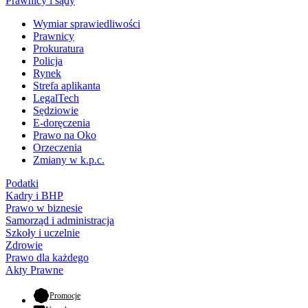
Prawnicy i sądy
Wymiar sprawiedliwości
Prawnicy
Prokuratura
Policja
Rynek
Strefa aplikanta
LegalTech
Sędziowie
E-doręczenia
Prawo na Oko
Orzeczenia
Zmiany w k.p.c.
Podatki
Kadry i BHP
Prawo w biznesie
Samorząd i administracja
Szkoły i uczelnie
Zdrowie
Prawo dla każdego
Akty Prawne
- otwiera się w nowej karcie
Promocje