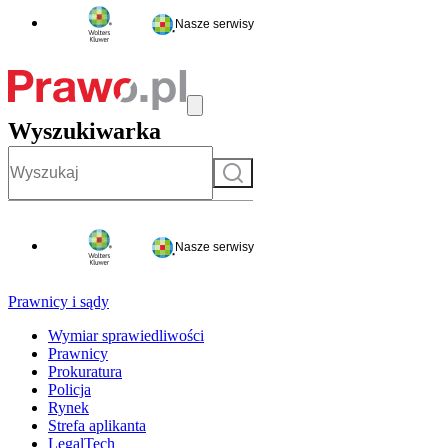
Nasze serwisy
Wyszukiwarka
Szukaj
Nasze serwisy
Prawnicy i sądy
Wymiar sprawiedliwości
Prawnicy
Prokuratura
Policja
Rynek
Strefa aplikanta
LegalTech