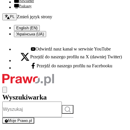
Newsletter
Podcasty
Zmień język - bieżący:
Zmień język strony
PL
English (EN)
Українська (UA)
Odwiedź nasz kanał w serwisie YouTube
Youtube - otwiera się w nowej karcie
Przejdź do naszego profilu na X (dawniej Twitter)
X - otwiera się w nowej karcie
Przejdź do naszego profilu na Facebooku
Facebook - otwiera się w nowej karcie
Wyszukiwarka
Szukaj
Moje Prawo.pl
- rejestracja i logowanie do serwisu