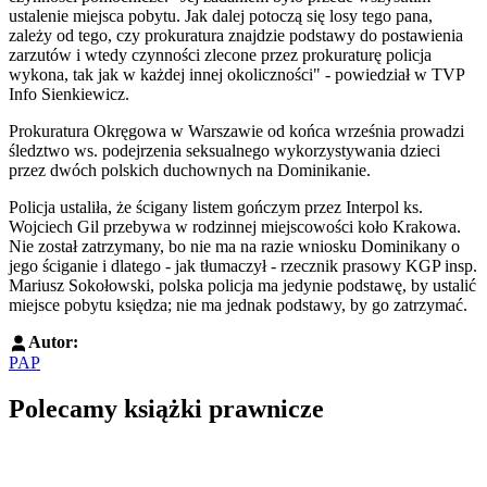
ustalenie miejsca pobytu. Jak dalej potoczą się losy tego pana,
zależy od tego, czy prokuratura znajdzie podstawy do postawienia
zarzutów i wtedy czynności zlecone przez prokuraturę policja
wykona, tak jak w każdej innej okoliczności" - powiedział w TVP
Info Sienkiewicz.
Prokuratura Okręgowa w Warszawie od końca września prowadzi
śledztwo ws. podejrzenia seksualnego wykorzystywania dzieci
przez dwóch polskich duchownych na Dominikanie.
Policja ustaliła, że ścigany listem gończym przez Interpol ks.
Wojciech Gil przebywa w rodzinnej miejscowości koło Krakowa.
Nie został zatrzymany, bo nie ma na razie wniosku Dominikany o
jego ściganie i dlatego - jak tłumaczył - rzecznik prasowy KGP insp.
Mariusz Sokołowski, polska policja ma jedynie podstawę, by ustalić
miejsce pobytu księdza; nie ma jednak podstawy, by go zatrzymać.
Autor:
PAP
Polecamy książki prawnicze
Przejdź do: Dyrektywa NIS2. Komentarz [PRZEDSPRZEDAŻ] ebook,