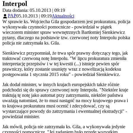
Interpol
Data dodania: 05.10.2013 | 09:19
PAP
05.10.2013 | 09:19
Aktualności
W sprawie ks. Wojciecha Gila gospodarzem jest prokuratura, policja
wykonywała czynności pomocnicze - powiedział w piątek
wieczorem minister spraw wewnętrznych Bartłomiej Sienkiewicz
pytany, dlaczego na podstawie tzw. czerwonej noty Interpolu polska
policja nie zatrzymała ks. Gila.
Sienkiewicz przypomniał, że trwa spór prawny dotyczący tego, jak
traktować czerwoną notę Interpolu. "W lipcu prokuratura zmieniła
interpretację przepisów i w tej kwestii (...) istnieje pewien spór
prawniczy, który zostanie usunięty wraz z nowelizacją kodeksu
postępowania 1 stycznia 2015 roku" - powiedział Sienkiewicz.
Jak dodał minister, w innych krajach europejskich także różnie
podchodzi się do sprawy czerwonej noty Interpolu. "Niektóre kraje
traktują tę notę jako automat przy zatrzymaniu, niektóre państwa
uważają natomiast, że to musi nastąpić na mocy krajowego prawa i
to krajowa prokuratura musi ocenić i zdecydować, czy są
wystarczające powody do zatrzymania i ewentualnej ekstradycji" -
powiedział minister.
Jak mówił, policja nie zatrzymała ks. Gila, a wykonywała jedynie
czynności pomocnicze. "Jej zadaniem było przede wszystkim