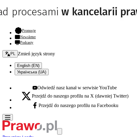
- otwiera się w nowej karcie
Promocje
Newsletter
Podcasty
Zmień język - bieżący:
Zmień język strony
PL
English (EN)
Українська (UA)
Odwiedź nasz kanał w serwisie YouTube
Youtube - otwiera się w nowej karcie
Przejdź do naszego profilu na X (dawniej Twitter)
X - otwiera się w nowej karcie
Przejdź do naszego profilu na Facebooku
Facebook - otwiera się w nowej karcie