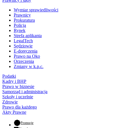
Prawnicy i sądy
Wymiar sprawiedliwości
Prawnicy
Prokuratura
Policja
Rynek
Strefa aplikanta
LegalTech
Sędziowie
E-doręczenia
Prawo na Oko
Orzeczenia
Zmiany w k.p.c.
Podatki
Kadry i BHP
Prawo w biznesie
Samorząd i administracja
Szkoły i uczelnie
Zdrowie
Prawo dla każdego
Akty Prawne
- otwiera się w nowej karcie
Promocje