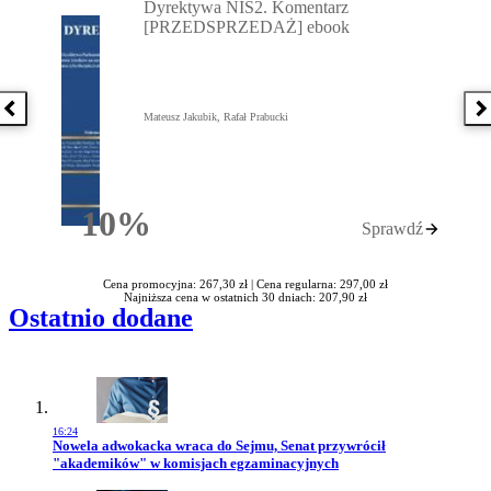
Dyrektywa NIS2. Komentarz
[PRZEDSPRZEDAŻ] ebook
Poprzednia książka
N
Mateusz Jakubik, Rafał Prabucki
10%
Sprawdź
Rabatu
Cena promocyjna: 267,30 zł |
Cena regularna: 297,00 zł
Najniższa cena w ostatnich 30 dniach: 207,90 zł
Ostatnio dodane
16:24
Przejdź do artykułu:
Nowela adwokacka wraca do Sejmu, Senat przywrócił
"akademików" w komisjach egzaminacyjnych