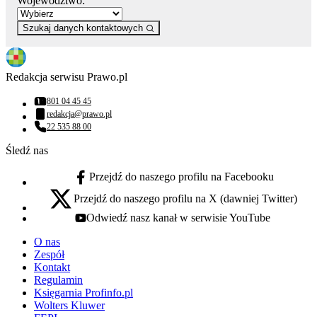
Województwo:
Szukaj danych kontaktowych
Redakcja serwisu Prawo.pl
801 04 45 45
Numer telefonu:
redakcja@prawo.pl
Adres email:
22 535 88 00
Numer telefonu:
Śledź nas
Przejdź do naszego profilu na Facebooku
facebook - otwiera się w nowej karcie
Przejdź do naszego profilu na X (dawniej Twitter)
x - otwiera się w nowej karcie
Odwiedź nasz kanał w serwisie YouTube
youtube - otwiera się w nowej karcie
O nas
Zespół
Kontakt
Regulamin
Księgarnia Profinfo.pl
Wolters Kluwer