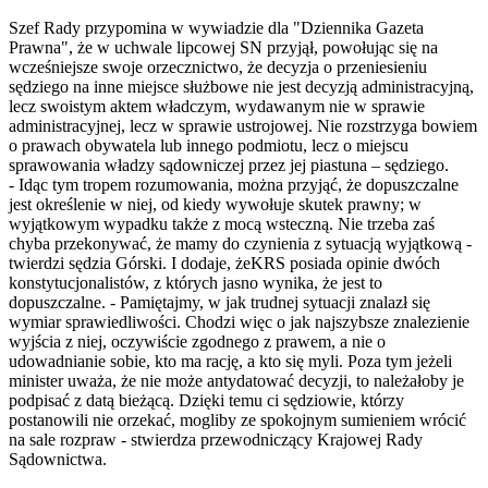
Szef Rady przypomina w wywiadzie dla "Dziennika Gazeta
Prawna", że w uchwale lipcowej SN przyjął, powołując się na
wcześniejsze swoje orzecznictwo, że decyzja o przeniesieniu
sędziego na inne miejsce służbowe nie jest decyzją administracyjną,
lecz swoistym aktem władczym, wydawanym nie w sprawie
administracyjnej, lecz w sprawie ustrojowej. Nie rozstrzyga bowiem
o prawach obywatela lub innego podmiotu, lecz o miejscu
sprawowania władzy sądowniczej przez jej piastuna – sędziego.
- Idąc tym tropem rozumowania, można przyjąć, że dopuszczalne
jest określenie w niej, od kiedy wywołuje skutek prawny; w
wyjątkowym wypadku także z mocą wsteczną. Nie trzeba zaś
chyba przekonywać, że mamy do czynienia z sytuacją wyjątkową -
twierdzi sędzia Górski. I dodaje, żeKRS posiada opinie dwóch
konstytucjonalistów, z których jasno wynika, że jest to
dopuszczalne. - Pamiętajmy, w jak trudnej sytuacji znalazł się
wymiar sprawiedliwości. Chodzi więc o jak najszybsze znalezienie
wyjścia z niej, oczywiście zgodnego z prawem, a nie o
udowadnianie sobie, kto ma rację, a kto się myli. Poza tym jeżeli
minister uważa, że nie może antydatować decyzji, to należałoby je
podpisać z datą bieżącą. Dzięki temu ci sędziowie, którzy
postanowili nie orzekać, mogliby ze spokojnym sumieniem wrócić
na sale rozpraw - stwierdza przewodniczący Krajowej Rady
Sądownictwa.