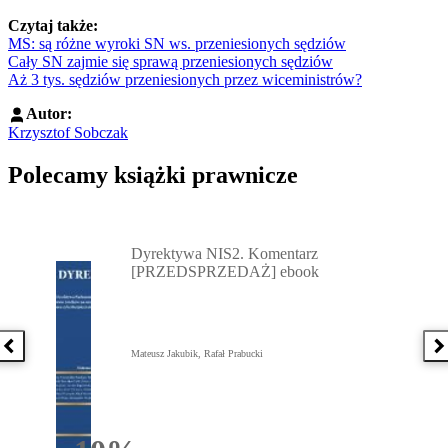
Czytaj także:
MS: są różne wyroki SN ws. przeniesionych sędziów
Cały SN zajmie się sprawą przeniesionych sędziów
Aż 3 tys. sędziów przeniesionych przez wiceministrów?
Autor:
Krzysztof Sobczak
Polecamy książki prawnicze
Przejdź do: Dyrektywa NIS2. Komentarz [PRZEDSPRZEDAŻ] ebook,
Dyrektywa NIS2. Komentarz
[PRZEDSPRZEDAŻ] ebook
Poprzednia książka
N
Mateusz Jakubik, Rafał Prabucki