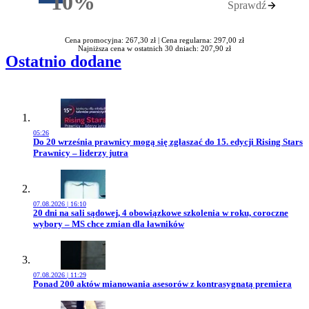
10%
Sprawdź
Rabatu
Cena promocyjna: 267,30 zł |
Cena regularna: 297,00 zł
Najniższa cena w ostatnich 30 dniach: 207,90 zł
Ostatnio dodane
05:26
Przejdź do artykułu:
Do 20 września prawnicy mogą się zgłaszać do 15. edycji Rising Stars
Prawnicy – liderzy jutra
07.08.2026 | 16:10
Przejdź do artykułu:
20 dni na sali sądowej, 4 obowiązkowe szkolenia w roku, coroczne
wybory – MS chce zmian dla ławników
07.08.2026 | 11:29
Przejdź do artykułu:
Ponad 200 aktów mianowania asesorów z kontrasygnatą premiera