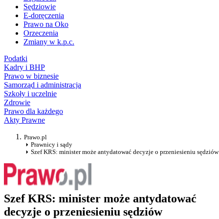
Sędziowie
E-doręczenia
Prawo na Oko
Orzeczenia
Zmiany w k.p.c.
Podatki
Kadry i BHP
Prawo w biznesie
Samorząd i administracja
Szkoły i uczelnie
Zdrowie
Prawo dla każdego
Akty Prawne
Prawo.pl
Prawnicy i sądy
Szef KRS: minister może antydatować decyzje o przeniesieniu sędziów
Szef KRS: minister może antydatować
decyzje o przeniesieniu sędziów