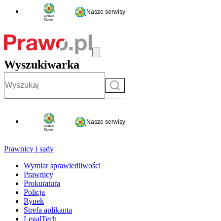
Nasze serwisy
Wyszukiwarka
Szukaj
Nasze serwisy
Prawnicy i sądy
Wymiar sprawiedliwości
Prawnicy
Prokuratura
Policja
Rynek
Strefa aplikanta
LegalTech