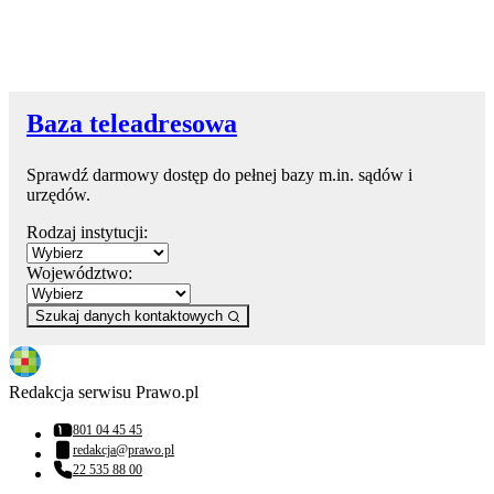
Baza teleadresowa
Sprawdź darmowy dostęp do pełnej bazy m.in. sądów i
urzędów.
Rodzaj instytucji:
Województwo:
Szukaj danych kontaktowych
Redakcja serwisu Prawo.pl
801 04 45 45
Numer telefonu:
redakcja@prawo.pl
Adres email:
22 535 88 00
Numer telefonu: