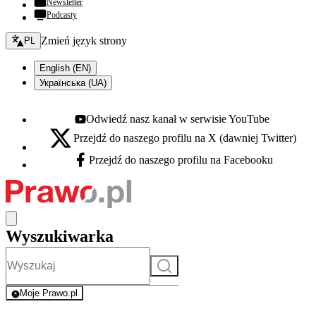
Newsletter
Podcasty
Zmień język - bieżący:
Zmień język strony
PL
English (EN)
Українська (UA)
Odwiedź nasz kanał w serwisie YouTube
Youtube - otwiera się w nowej karcie
Przejdź do naszego profilu na X (dawniej Twitter)
X - otwiera się w nowej karcie
Przejdź do naszego profilu na Facebooku
Facebook - otwiera się w nowej karcie
Wyszukiwarka
Szukaj
Moje Prawo.pl
- rejestracja i logowanie do serwisu