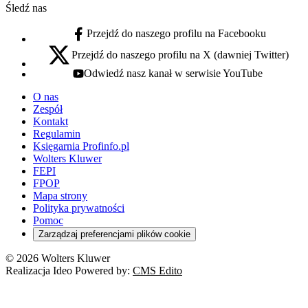
Śledź nas
Przejdź do naszego profilu na Facebooku
facebook - otwiera się w nowej karcie
Przejdź do naszego profilu na X (dawniej Twitter)
x - otwiera się w nowej karcie
Odwiedź nasz kanał w serwisie YouTube
youtube - otwiera się w nowej karcie
O nas
Zespół
Kontakt
Regulamin
Księgarnia Profinfo.pl
Wolters Kluwer
FEPI
FPOP
Mapa strony
Polityka prywatności
Pomoc
Zarządzaj preferencjami plików cookie
© 2026 Wolters Kluwer
Realizacja Ideo Powered by:
CMS Edito