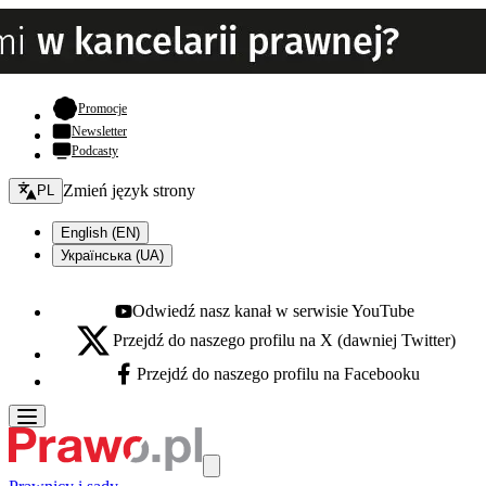
- otwiera się w nowej karcie
Promocje
Newsletter
Podcasty
Zmień język - bieżący:
Zmień język strony
PL
English (EN)
Українська (UA)
Odwiedź nasz kanał w serwisie YouTube
Youtube - otwiera się w nowej karcie
Przejdź do naszego profilu na X (dawniej Twitter)
X - otwiera się w nowej karcie
Przejdź do naszego profilu na Facebooku
Facebook - otwiera się w nowej karcie