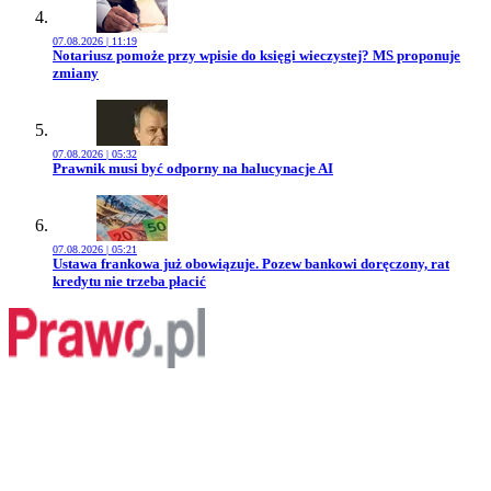
07.08.2026 | 11:19
Przejdź do artykułu:
Notariusz pomoże przy wpisie do księgi wieczystej? MS proponuje
zmiany
07.08.2026 | 05:32
Przejdź do artykułu:
Prawnik musi być odporny na halucynacje AI
07.08.2026 | 05:21
Przejdź do artykułu:
Ustawa frankowa już obowiązuje. Pozew bankowi doręczony, rat
kredytu nie trzeba płacić