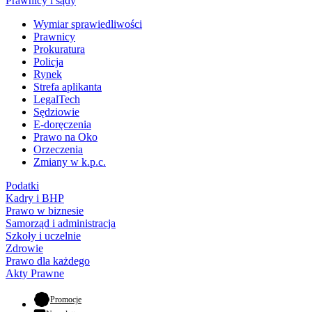
Prawnicy i sądy
Wymiar sprawiedliwości
Prawnicy
Prokuratura
Policja
Rynek
Strefa aplikanta
LegalTech
Sędziowie
E-doręczenia
Prawo na Oko
Orzeczenia
Zmiany w k.p.c.
Podatki
Kadry i BHP
Prawo w biznesie
Samorząd i administracja
Szkoły i uczelnie
Zdrowie
Prawo dla każdego
Akty Prawne
- otwiera się w nowej karcie
Promocje