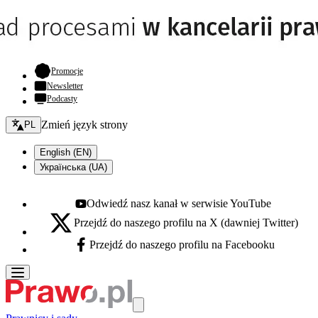
- otwiera się w nowej karcie
Promocje
Newsletter
Podcasty
Zmień język - bieżący:
Zmień język strony
PL
English (EN)
Українська (UA)
Odwiedź nasz kanał w serwisie YouTube
Youtube - otwiera się w nowej karcie
Przejdź do naszego profilu na X (dawniej Twitter)
X - otwiera się w nowej karcie
Przejdź do naszego profilu na Facebooku
Facebook - otwiera się w nowej karcie