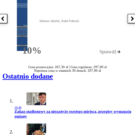
Poprzednia książka
N
Mateusz Jakubik, Rafał Prabucki
10%
Sprawdź
Rabatu
Cena promocyjna: 267,30 zł |
Cena regularna: 297,00 zł
Najniższa cena w ostatnich 30 dniach: 207,90 zł
Ostatnio dodane
10:46
Przejdź do artykułu:
Zakaz stadionowy za niezajęcie swojego miejsca, przepisy wymagają
zmiany