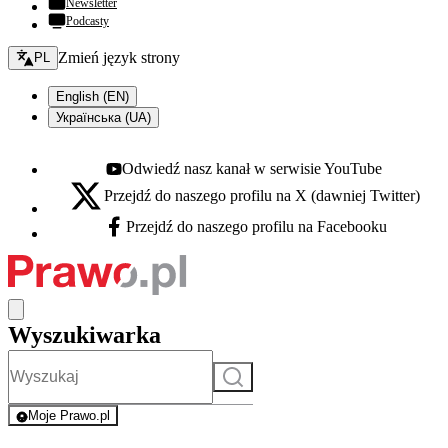
Newsletter
Podcasty
Zmień język - bieżący:
Zmień język strony
PL
English (EN)
Українська (UA)
Odwiedź nasz kanał w serwisie YouTube
Youtube - otwiera się w nowej karcie
Przejdź do naszego profilu na X (dawniej Twitter)
X - otwiera się w nowej karcie
Przejdź do naszego profilu na Facebooku
Facebook - otwiera się w nowej karcie
Wyszukiwarka
Szukaj
Moje Prawo.pl
- rejestracja i logowanie do serwisu