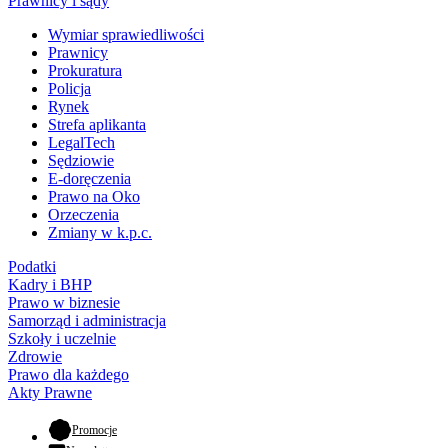
Prawnicy i sądy
Wymiar sprawiedliwości
Prawnicy
Prokuratura
Policja
Rynek
Strefa aplikanta
LegalTech
Sędziowie
E-doręczenia
Prawo na Oko
Orzeczenia
Zmiany w k.p.c.
Podatki
Kadry i BHP
Prawo w biznesie
Samorząd i administracja
Szkoły i uczelnie
Zdrowie
Prawo dla każdego
Akty Prawne
- otwiera się w nowej karcie
Promocje