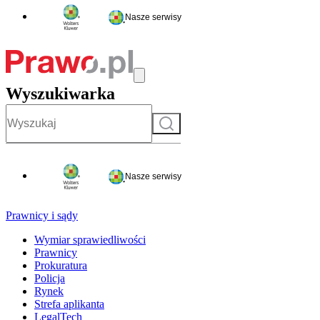
Nasze serwisy
Wyszukiwarka
Szukaj
Nasze serwisy
Prawnicy i sądy
Wymiar sprawiedliwości
Prawnicy
Prokuratura
Policja
Rynek
Strefa aplikanta
LegalTech