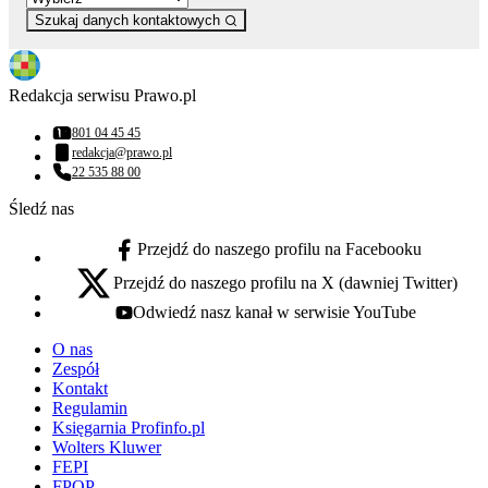
Szukaj danych kontaktowych
Redakcja serwisu Prawo.pl
801 04 45 45
Numer telefonu:
redakcja@prawo.pl
Adres email:
22 535 88 00
Numer telefonu:
Śledź nas
Przejdź do naszego profilu na Facebooku
facebook - otwiera się w nowej karcie
Przejdź do naszego profilu na X (dawniej Twitter)
x - otwiera się w nowej karcie
Odwiedź nasz kanał w serwisie YouTube
youtube - otwiera się w nowej karcie
O nas
Zespół
Kontakt
Regulamin
Księgarnia Profinfo.pl
Wolters Kluwer
FEPI
FPOP