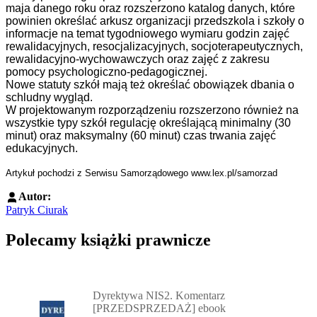
maja danego roku oraz rozszerzono katalog danych, które
powinien określać arkusz organizacji przedszkola i szkoły o
informacje na temat tygodniowego wymiaru godzin zajęć
rewalidacyjnych, resocjalizacyjnych, socjoterapeutycznych,
rewalidacyjno-wychowawczych oraz zajęć z zakresu
pomocy psychologiczno-pedagogicznej.
Nowe statuty szkół mają też określać obowiązek dbania o
schludny wygląd.
W projektowanym rozporządzeniu rozszerzono również na
wszystkie typy szkół regulację określającą minimalny (30
minut) oraz maksymalny (60 minut) czas trwania zajęć
edukacyjnych.
Artykuł pochodzi z Serwisu Samorządowego www.lex.pl/samorzad
Autor:
Patryk Ciurak
Polecamy książki prawnicze
Przejdź do: Dyrektywa NIS2. Komentarz [PRZEDSPRZEDAŻ] ebook,
Dyrektywa NIS2. Komentarz
[PRZEDSPRZEDAŻ] ebook