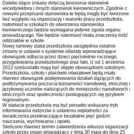
Daleko idące zmiany dotyczą tworzenia stanowisk
wicedyrektora i innych stanowisk kierowniczych. Zgodnie z
nowymi przepisami stanowiska te będą mogły być tworzone
bez względu na organizację i warunki pracy przedszkola,
natomiast w szkołach do utworzenia stanowiska
kierowniczego będzie wymagana jedynie zgoda organu
prowadzącego. Nie będzie natomiast miała znaczenia ilość
oddziałów w szkole.
Nowy ramowy statut przedszkola uwzględnia ostatnie
zmiany w ustawie o systemie oświaty wprowadzające
obowiązek odbycia przez dzieci pięcioletnie rocznego
przygotowania przedszkolnego oraz fakt, iż od 1 września
2012 sześciolatki mają być objęte obowiązkiem szkolnym.
Przedszkola, szkoły i placówki oświatowe będą miały
również obowiązek podejmowania działań dążących do
podtrzymywania poczucia tożsamości narodowej, etnicznej i
językowej uczniów należących do mniejszości narodowych i
etnicznych oraz społeczności posługujących się językiem
regionalnym.
W statucie przedszkola ma być ponadto wskazany tryb
informowania rodziców o ustaleniu odpłatności za
świadczenia przekraczające bezpłatne pięć godzin
nauczania, wychowania i opieki.
Skrócono również termin zatwierdzenia arkusza organizacji
szkoły przez organ prowadzący z dnia 30 maja do dnia 25