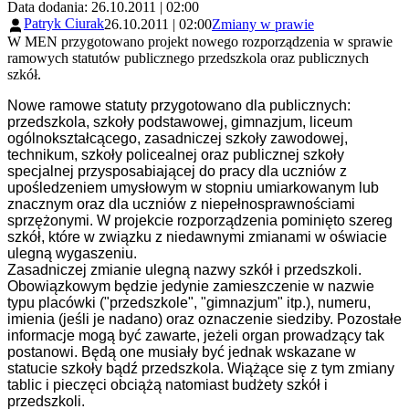
Data dodania: 26.10.2011 | 02:00
Patryk Ciurak
26.10.2011 | 02:00
Zmiany w prawie
W MEN przygotowano projekt nowego rozporządzenia w sprawie
ramowych statutów publicznego przedszkola oraz publicznych
szkół.
Nowe ramowe statuty przygotowano dla publicznych:
przedszkola, szkoły podstawowej, gimnazjum, liceum
ogólnokształcącego, zasadniczej szkoły zawodowej,
technikum, szkoły policealnej oraz publicznej szkoły
specjalnej przysposabiającej do pracy dla uczniów z
upośledzeniem umysłowym w stopniu umiarkowanym lub
znacznym oraz dla uczniów z niepełnosprawnościami
sprzężonymi. W projekcie rozporządzenia pominięto szereg
szkół, które w związku z niedawnymi zmianami w oświacie
ulegną wygaszeniu.
Zasadniczej zmianie ulegną nazwy szkół i przedszkoli.
Obowiązkowym będzie jedynie zamieszczenie w nazwie
typu placówki ("przedszkole", "gimnazjum" itp.), numeru,
imienia (jeśli je nadano) oraz oznaczenie siedziby. Pozostałe
informacje mogą być zawarte, jeżeli organ prowadzący tak
postanowi. Będą one musiały być jednak wskazane w
statucie szkoły bądź przedszkola. Wiążące się z tym zmiany
tablic i pieczęci obciążą natomiast budżety szkół i
przedszkoli.