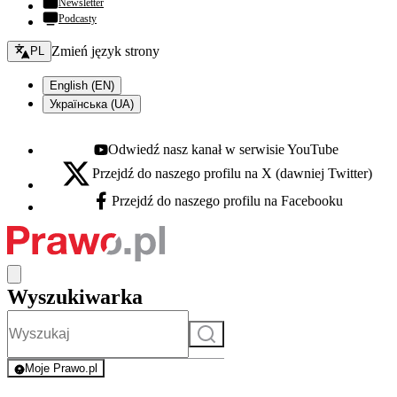
Newsletter
Podcasty
Zmień język - bieżący:
Zmień język strony
PL
English (EN)
Українська (UA)
Odwiedź nasz kanał w serwisie YouTube
Youtube - otwiera się w nowej karcie
Przejdź do naszego profilu na X (dawniej Twitter)
X - otwiera się w nowej karcie
Przejdź do naszego profilu na Facebooku
Facebook - otwiera się w nowej karcie
Wyszukiwarka
Szukaj
Moje Prawo.pl
- rejestracja i logowanie do serwisu