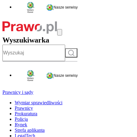
Nasze serwisy
Wyszukiwarka
Szukaj
Nasze serwisy
Prawnicy i sądy
Wymiar sprawiedliwości
Prawnicy
Prokuratura
Policja
Rynek
Strefa aplikanta
LegalTech