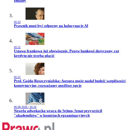
zmiany
05:32
Przejdź do artykułu:
Prawnik musi być odporny na halucynacje AI
05:21
Przejdź do artykułu:
Ustawa frankowa już obowiązuje. Pozew bankowi doręczony, rat
kredytu nie trzeba płacić
05:21
Przejdź do artykułu:
Prof. Gajda-Roszczynialska: Asesura może nadal budzić wątpliwości
konstytucyjne, rozważamy możliwe opcje
06.08.2026 | 16:24
Przejdź do artykułu:
Nowela adwokacka wraca do Sejmu, Senat przywrócił
"akademików" w komisjach egzaminacyjnych