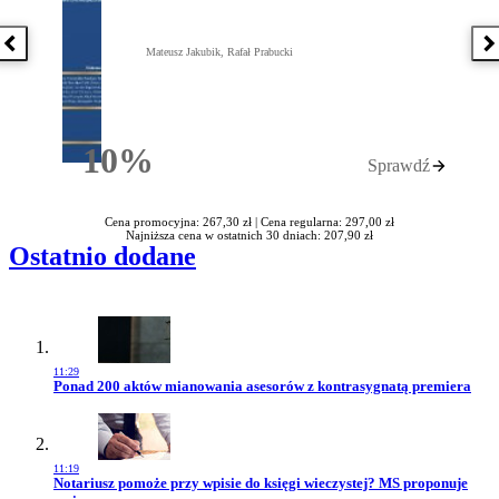
Poprzednia książka
N
Mateusz Jakubik, Rafał Prabucki
10%
Sprawdź
Rabatu
Cena promocyjna: 267,30 zł |
Cena regularna: 297,00 zł
Najniższa cena w ostatnich 30 dniach: 207,90 zł
Ostatnio dodane
11:29
Przejdź do artykułu:
Ponad 200 aktów mianowania asesorów z kontrasygnatą premiera
11:19
Przejdź do artykułu:
Notariusz pomoże przy wpisie do księgi wieczystej? MS proponuje