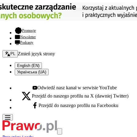
- otwiera się w nowej karcie
Promocje
Newsletter
Podcasty
Zmień język - bieżący:
Zmień język strony
PL
English (EN)
Українська (UA)
Odwiedź nasz kanał w serwisie YouTube
Youtube - otwiera się w nowej karcie
Przejdź do naszego profilu na X (dawniej Twitter)
X - otwiera się w nowej karcie
Przejdź do naszego profilu na Facebooku
Facebook - otwiera się w nowej karcie