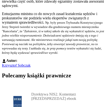
niewielka część osób, które zdawały egzaminy zostawała asesorami
sądowymi.
Entuzjazmu ministra co do nowych zasad kształcenia sędziów i
prokuratorów nie podziela wielu ekspertów związanych z
wymairem sprawiedliwości.
Np. były prezes Trybunału Konstytucyjnego
Jerzy Stepień twierdzi w wywiadzie dla grudniowego numeru miesięcznika
"Kancelaria", że "
Założenie, iż w takiej szkole da się wykształcić sędziów, to jest
jedno wielkie nieporozumienie. Doświadczeni sędziowie śmieją się z tego i
wzruszają ramionami. Ale ministerstwo realizuje jakąś tam swoją politykę.
Ponieważ są naciski na polityków, żeby otworzyć zawody prawnicze, no to
wprowadza się testy. I zakłada się, że przy pomocy testów wykształci się ludzi,
którzy będą wydawać sprawiedliwe wyroki.
Autor:
Krzysztof Sobczak
Polecamy książki prawnicze
Przejdź do: Dyrektywa NIS2. Komentarz [PRZEDSPRZEDAŻ] ebook,
Dyrektywa NIS2. Komentarz
[PRZEDSPRZEDAŻ] ebook