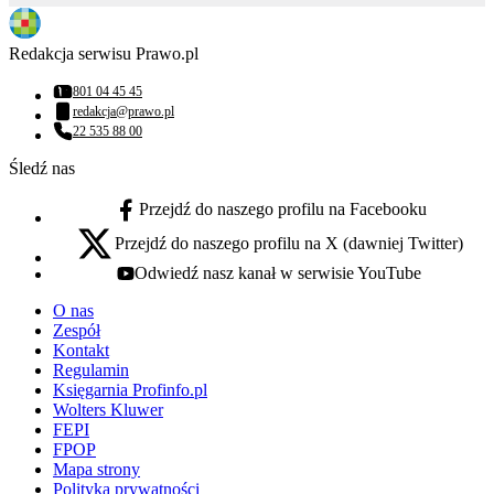
Redakcja serwisu Prawo.pl
801 04 45 45
Numer telefonu:
redakcja@prawo.pl
Adres email:
22 535 88 00
Numer telefonu:
Śledź nas
Przejdź do naszego profilu na Facebooku
facebook - otwiera się w nowej karcie
Przejdź do naszego profilu na X (dawniej Twitter)
x - otwiera się w nowej karcie
Odwiedź nasz kanał w serwisie YouTube
youtube - otwiera się w nowej karcie
O nas
Zespół
Kontakt
Regulamin
Księgarnia Profinfo.pl
Wolters Kluwer
FEPI
FPOP
Mapa strony
Polityka prywatności