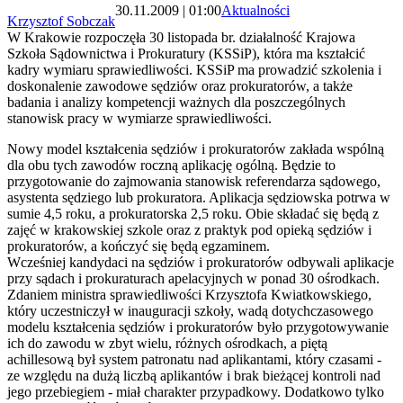
30.11.2009 | 01:00
Aktualności
Krzysztof Sobczak
W Krakowie rozpoczęła 30 listopada br. działalność Krajowa
Szkoła Sądownictwa i Prokuratury (KSSiP), która ma kształcić
kadry wymiaru sprawiedliwości. KSSiP ma prowadzić szkolenia i
doskonalenie zawodowe sędziów oraz prokuratorów, a także
badania i analizy kompetencji ważnych dla poszczególnych
stanowisk pracy w wymiarze sprawiedliwości.
Nowy model kształcenia sędziów i prokuratorów zakłada wspólną
dla obu tych zawodów roczną aplikację ogólną. Będzie to
przygotowanie do zajmowania stanowisk referendarza sądowego,
asystenta sędziego lub prokuratora. Aplikacja sędziowska potrwa w
sumie 4,5 roku, a prokuratorska 2,5 roku. Obie składać się będą z
zajęć w krakowskiej szkole oraz z praktyk pod opieką sędziów i
prokuratorów, a kończyć się będą egzaminem.
Wcześniej kandydaci na sędziów i prokuratorów odbywali aplikacje
przy sądach i prokuraturach apelacyjnych w ponad 30 ośrodkach.
Zdaniem ministra sprawiedliwości Krzysztofa Kwiatkowskiego,
który uczestniczył w inauguracji szkoły, wadą dotychczasowego
modelu kształcenia sędziów i prokuratorów było przygotowywanie
ich do zawodu w zbyt wielu, różnych ośrodkach, a piętą
achillesową był system patronatu nad aplikantami, który czasami -
ze względu na dużą liczbą aplikantów i brak bieżącej kontroli nad
jego przebiegiem - miał charakter przypadkowy. Dodatkowo tylko