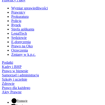
Prawnicy i sądy
Wymiar sprawiedliwości
Prawnicy
Prokuratura
Policja
Rynek
Strefa aplikanta
LegalTech
Sędziowie
E-doręczenia
Prawo na Oko
Orzeczenia
Zmiany w k.p.c.
Podatki
Kadry i BHP
Prawo w biznesie
Samorząd i administracja
Szkoły i uczelnie
Zdrowie
Prawo dla każdego
Akty Prawne
- otwiera się w nowej karcie
Promocje