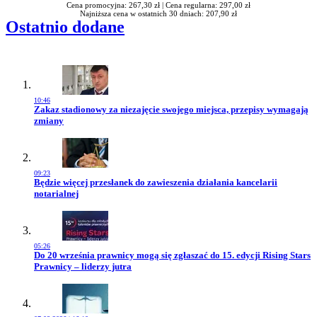
Cena promocyjna: 267,30 zł |
Cena regularna: 297,00 zł
Najniższa cena w ostatnich 30 dniach: 207,90 zł
Ostatnio dodane
10:46
Przejdź do artykułu:
Zakaz stadionowy za niezajęcie swojego miejsca, przepisy wymagają
zmiany
09:23
Przejdź do artykułu:
Będzie więcej przesłanek do zawieszenia działania kancelarii
notarialnej
05:26
Przejdź do artykułu:
Do 20 września prawnicy mogą się zgłaszać do 15. edycji Rising Stars
Prawnicy – liderzy jutra