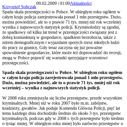
09.02.2009 | 01:00
Aktualności
Krzysztof Sobczak
Spada skala przestępczości w Polsce. W ubiegłym roku ogółem w
całym kraju policja zarejestrowała ponad 1 mln przestępstw. Dużo,
można powiedzieć, ale to o prawie 71 tys. mniej niż rok wcześniej
wynika z najnowszych statystyk policji. Kryminolodzy są zgodni,
że spadkowy od kilku lat trend w przestępczości związany jest z
dobrą koniunkturą w gospodarce, spadkiem bezrobocia, także z
niżem demograficznym i wyjazdami sporych rzesz młodych ludzi
do pracy za granicę. Gdy teraz zaczyna się już poważne
spowolnienie gospodarcze, które może też doprowadzić do recesji,
mogą w Polsce pojawić się warunki sprzyjające wzrostowi
przestępczości.
Spada skala przestępczości w Polsce. W ubiegłym roku ogółem
w całym kraju policja zarejestrowała ponad 1 mln przestępstw.
Dużo, można powiedzieć, ale to o prawie 71 tys. mniej niż rok
wcześniej – wynika z najnowszych statystyk policji.
W 2008 roku zmniejszyła się liczba przestępstw, przede wszystkim
kryminalnych. Mniej niż w roku 2007 było m.in. zabójstw,
kradzieży, gwałtów. Jak podaje Komenda Główna Policji, pięć lat
temu każdego dnia dochodziło średnio do około 3 tys. przestępstw
kryminalnych, podczas gdy w 2008 r. tych przestępstw było średnio
o tysiąc mniej. W ubiegłym roku mniej było zarówno przestępstw o