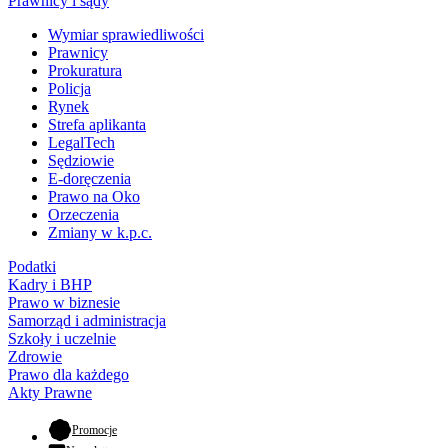
Prawnicy i sądy
Wymiar sprawiedliwości
Prawnicy
Prokuratura
Policja
Rynek
Strefa aplikanta
LegalTech
Sędziowie
E-doręczenia
Prawo na Oko
Orzeczenia
Zmiany w k.p.c.
Podatki
Kadry i BHP
Prawo w biznesie
Samorząd i administracja
Szkoły i uczelnie
Zdrowie
Prawo dla każdego
Akty Prawne
- otwiera się w nowej karcie
Promocje