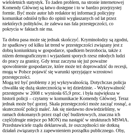
wieloletnich statystyk. To żaden problem, na stronie internetowej
Komendy Głównej są łatwo dostępne i to w bardzo przejrzystej
formie. Być może autor lub redaktor tej informacji policyjny
komunikat odniósł tylko do opinii wygłaszanych od lat przez
niektórych polityków, że zalewa nas fala przestępczości, co
pokrycia w faktach nie ma.
Ta dobra pasa może się jednak skończyć. Kryminolodzy są zgodni,
że spadkowy od kilku lat trend w przestępczości związany jest z
dobrą koniunkturą w gospodarce, spadkiem bezrobocia, także z
niżem demograficznym i wyjazdami sporych rzesz młodych ludzi
do pracy za granicę. Gdy teraz zaczyna się już poważne
spowolnienie gospodarcze, które może też doprowadzić do recesji,
mogą w Polsce pojawić się warunki sprzyjające wzrostowi
przestępczości.
Mogą też być problemy z jej wykrywalnością. Dotychczas policja
chwaliła się dużą skutecznością w tej dziedzinie. - Wykrywalność
przestępstw w 2008 r. wyniosła 65,9 proc. i była największa w
historii policji – czytamy w komunikacie Komendy Głównej. Teraz
jednak może być gorzej. Skala przestępczości może zacząć rosnąć, a
skuteczność policji maleć. Jak się niedawno dowiedzieliśmy, w
ramach dokonanych przez rząd cięć budżetowych, znaczna ich
część(drugie miejsce po MON) ma nastąpić w strukturach MSWiA.
Przedstawiciele rządu deklarowali, że oszczędności nie dotkną
działań związanych z zapewnieniem porządku publicznego. Oby,