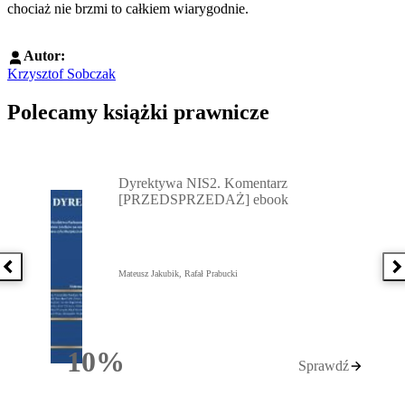
chociaż nie brzmi to całkiem wiarygodnie.
Autor:
Krzysztof Sobczak
Polecamy książki prawnicze
Przejdź do: Dyrektywa NIS2. Komentarz [PRZEDSPRZEDAŻ] ebook,
Dyrektywa NIS2. Komentarz
[PRZEDSPRZEDAŻ] ebook
Poprzednia książka
N
Mateusz Jakubik, Rafał Prabucki
10%
Sprawdź
Rabatu