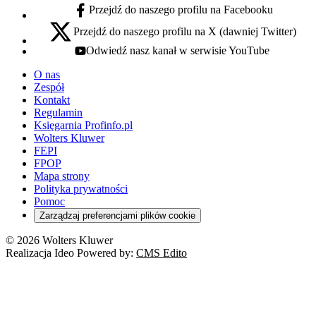
Przejdź do naszego profilu na Facebooku
facebook - otwiera się w nowej karcie
Przejdź do naszego profilu na X (dawniej Twitter)
x - otwiera się w nowej karcie
Odwiedź nasz kanał w serwisie YouTube
youtube - otwiera się w nowej karcie
O nas
Zespół
Kontakt
Regulamin
Księgarnia Profinfo.pl
Wolters Kluwer
FEPI
FPOP
Mapa strony
Polityka prywatności
Pomoc
Zarządzaj preferencjami plików cookie
© 2026 Wolters Kluwer
Realizacja Ideo Powered by:
CMS Edito