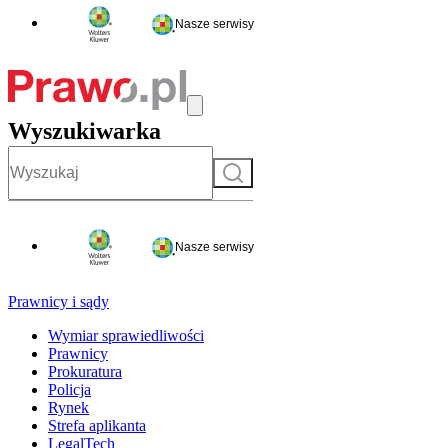
Nasze serwisy
Wyszukiwarka
Szukaj
Nasze serwisy
Prawnicy i sądy
Wymiar sprawiedliwości
Prawnicy
Prokuratura
Policja
Rynek
Strefa aplikanta
LegalTech