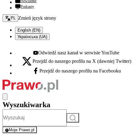
Newsletter
Podcasty
Zmień język - bieżący:
Zmień język strony
PL
English (EN)
Українська (UA)
Odwiedź nasz kanał w serwisie YouTube
Youtube - otwiera się w nowej karcie
Przejdź do naszego profilu na X (dawniej Twitter)
X - otwiera się w nowej karcie
Przejdź do naszego profilu na Facebooku
Facebook - otwiera się w nowej karcie
Wyszukiwarka
Szukaj
Moje Prawo.pl
- rejestracja i logowanie do serwisu