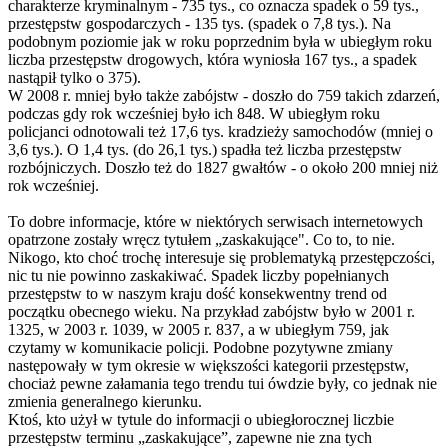
charakterze kryminalnym - 735 tys., co oznacza spadek o 59 tys.,
przestępstw gospodarczych - 135 tys. (spadek o 7,8 tys.). Na
podobnym poziomie jak w roku poprzednim była w ubiegłym roku
liczba przestępstw drogowych, która wyniosła 167 tys., a spadek
nastąpił tylko o 375).
W 2008 r. mniej było także zabójstw - doszło do 759 takich zdarzeń,
podczas gdy rok wcześniej było ich 848. W ubiegłym roku
policjanci odnotowali też 17,6 tys. kradzieży samochodów (mniej o
3,6 tys.). O 1,4 tys. (do 26,1 tys.) spadła też liczba przestępstw
rozbójniczych. Doszło też do 1827 gwałtów - o około 200 mniej niż
rok wcześniej.
To dobre informacje, które w niektórych serwisach internetowych
opatrzone zostały wręcz tytułem „zaskakujące". Co to, to nie.
Nikogo, kto choć trochę interesuje się problematyką przestępczości,
nic tu nie powinno zaskakiwać. Spadek liczby popełnianych
przestępstw to w naszym kraju dość konsekwentny trend od
początku obecnego wieku. Na przykład zabójstw było w 2001 r.
1325, w 2003 r. 1039, w 2005 r. 837, a w ubiegłym 759, jak
czytamy w komunikacie policji. Podobne pozytywne zmiany
następowały w tym okresie w większości kategorii przestępstw,
chociaż pewne załamania tego trendu tui ówdzie były, co jednak nie
zmienia generalnego kierunku.
Ktoś, kto użył w tytule do informacji o ubiegłorocznej liczbie
przestępstw terminu „zaskakujące”, zapewne nie zna tych