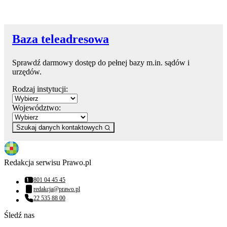
Baza teleadresowa
Sprawdź darmowy dostęp do pełnej bazy m.in. sądów i
urzędów.
Rodzaj instytucji:
Województwo:
Szukaj danych kontaktowych
Redakcja serwisu Prawo.pl
801 04 45 45
Numer telefonu:
redakcja@prawo.pl
Adres email:
22 535 88 00
Numer telefonu:
Śledź nas