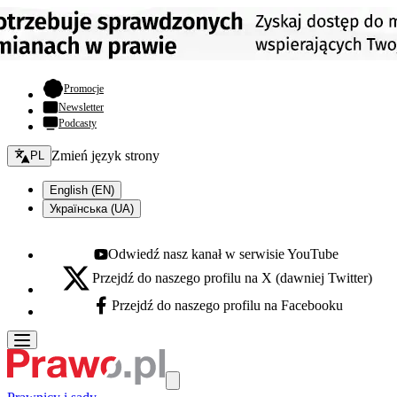
- otwiera się w nowej karcie
Promocje
Newsletter
Podcasty
Zmień język - bieżący:
Zmień język strony
PL
English (EN)
Українська (UA)
Odwiedź nasz kanał w serwisie YouTube
Youtube - otwiera się w nowej karcie
Przejdź do naszego profilu na X (dawniej Twitter)
X - otwiera się w nowej karcie
Przejdź do naszego profilu na Facebooku
Facebook - otwiera się w nowej karcie