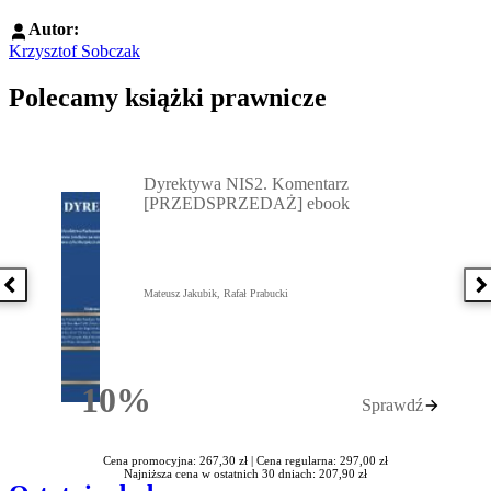
Autor:
Krzysztof Sobczak
Polecamy książki prawnicze
Przejdź do: Dyrektywa NIS2. Komentarz [PRZEDSPRZEDAŻ] ebook,
Dyrektywa NIS2. Komentarz
[PRZEDSPRZEDAŻ] ebook
Poprzednia książka
N
Mateusz Jakubik, Rafał Prabucki
10%
Sprawdź
Rabatu
Cena promocyjna: 267,30 zł |
Cena regularna: 297,00 zł
Najniższa cena w ostatnich 30 dniach: 207,90 zł