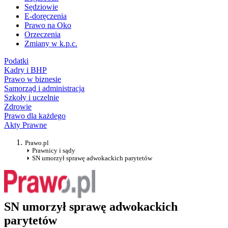
Sędziowie
E-doręczenia
Prawo na Oko
Orzeczenia
Zmiany w k.p.c.
Podatki
Kadry i BHP
Prawo w biznesie
Samorząd i administracja
Szkoły i uczelnie
Zdrowie
Prawo dla każdego
Akty Prawne
Prawo.pl
Prawnicy i sądy
SN umorzył sprawę adwokackich parytetów
SN umorzył sprawę adwokackich
parytetów