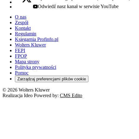
x - otwiera się w nowej karcie
Odwiedź nasz kanał w serwisie YouTube
youtube - otwiera się w nowej karcie
O nas
Zespół
Kontakt
Regulamin
Księgarnia Profinfo.pl
Wolters Kluwer
FEPI
FPOP
Mapa strony
Polityka prywatności
Pomoc
Zarządzaj preferencjami plików cookie
© 2026 Wolters Kluwer
Realizacja Ideo Powered by:
CMS Edito