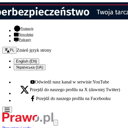
- otwiera się w nowej karcie
Promocje
Newsletter
Podcasty
Zmień język - bieżący:
Zmień język strony
PL
English (EN)
Українська (UA)
Odwiedź nasz kanał w serwisie YouTube
Youtube - otwiera się w nowej karcie
Przejdź do naszego profilu na X (dawniej Twitter)
X - otwiera się w nowej karcie
Przejdź do naszego profilu na Facebooku
Facebook - otwiera się w nowej karcie