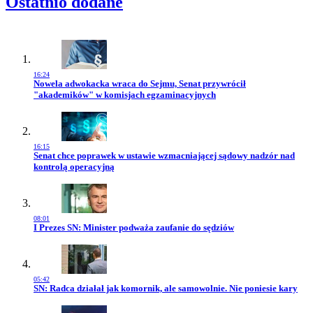
Ostatnio dodane
16:24
Przejdź do artykułu:
Nowela adwokacka wraca do Sejmu, Senat przywrócił
"akademików" w komisjach egzaminacyjnych
16:15
Przejdź do artykułu:
Senat chce poprawek w ustawie wzmacniającej sądowy nadzór nad
kontrolą operacyjną
08:01
Przejdź do artykułu:
I Prezes SN: Minister podważa zaufanie do sędziów
05:42
Przejdź do artykułu:
SN: Radca działał jak komornik, ale samowolnie. Nie poniesie kary