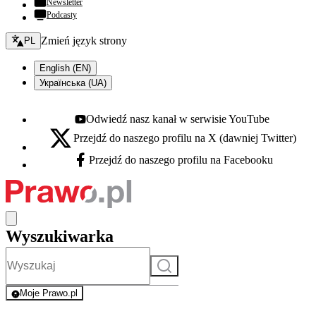
Newsletter
Podcasty
Zmień język - bieżący:
Zmień język strony
PL
English (EN)
Українська (UA)
Odwiedź nasz kanał w serwisie YouTube
Youtube - otwiera się w nowej karcie
Przejdź do naszego profilu na X (dawniej Twitter)
X - otwiera się w nowej karcie
Przejdź do naszego profilu na Facebooku
Facebook - otwiera się w nowej karcie
Wyszukiwarka
Szukaj
Moje Prawo.pl
- rejestracja i logowanie do serwisu