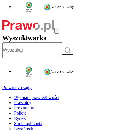
Nasze serwisy
Wyszukiwarka
Szukaj
Nasze serwisy
Prawnicy i sądy
Wymiar sprawiedliwości
Prawnicy
Prokuratura
Policja
Rynek
Strefa aplikanta
LegalTech