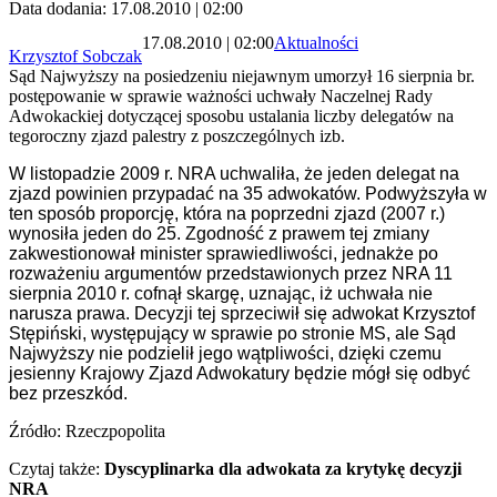
Data dodania: 17.08.2010 | 02:00
17.08.2010 | 02:00
Aktualności
Krzysztof Sobczak
Sąd Najwyższy na posiedzeniu niejawnym umorzył 16 sierpnia br.
postępowanie w sprawie ważności uchwały Naczelnej Rady
Adwokackiej dotyczącej sposobu ustalania liczby delegatów na
tegoroczny zjazd palestry z poszczególnych izb.
W listopadzie 2009 r. NRA uchwaliła, że jeden delegat na
zjazd powinien przypadać na 35 adwokatów. Podwyższyła w
ten sposób proporcję, która na poprzedni zjazd (2007 r.)
wynosiła jeden do 25. Zgodność z prawem tej zmiany
zakwestionował minister sprawiedliwości, jednakże po
rozważeniu argumentów przedstawionych przez NRA 11
sierpnia 2010 r. cofnął skargę, uznając, iż uchwała nie
narusza prawa. Decyzji tej sprzeciwił się adwokat Krzysztof
Stępiński, występujący w sprawie po stronie MS, ale Sąd
Najwyższy nie podzielił jego wątpliwości, dzięki czemu
jesienny Krajowy Zjazd Adwokatury będzie mógł się odbyć
bez przeszkód.
Źródło: Rzeczpopolita
Czytaj także:
Dyscyplinarka dla adwokata za krytykę decyzji
NRA