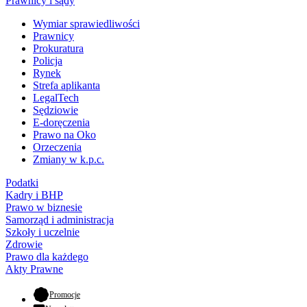
Prawnicy i sądy
Wymiar sprawiedliwości
Prawnicy
Prokuratura
Policja
Rynek
Strefa aplikanta
LegalTech
Sędziowie
E-doręczenia
Prawo na Oko
Orzeczenia
Zmiany w k.p.c.
Podatki
Kadry i BHP
Prawo w biznesie
Samorząd i administracja
Szkoły i uczelnie
Zdrowie
Prawo dla każdego
Akty Prawne
- otwiera się w nowej karcie
Promocje