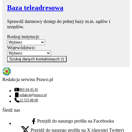
Baza teleadresowa
Sprawdź darmowy dostęp do pełnej bazy m.in. sądów i
urzędów.
Rodzaj instytucji:
Województwo:
Szukaj danych kontaktowych
Redakcja serwisu Prawo.pl
801 04 45 45
Numer telefonu:
redakcja@prawo.pl
Adres email:
22 535 88 00
Numer telefonu:
Śledź nas
Przejdź do naszego profilu na Facebooku
facebook - otwiera się w nowej karcie
Przejdź do naszego profilu na X (dawniej Twitter)