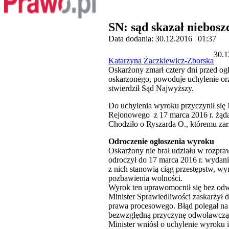
SN: sąd skazał niebosz
Data dodania: 30.12.2016 | 01:37
30.1
Katarzyna Żaczkiewicz-Zborska
Oskarżony zmarł cztery dni przed og
oskarzonego, powoduje uchylenie orze
stwierdził Sąd Najwyższy.
Do uchylenia wyroku przyczynił się 
Rejonowego z 17 marca 2016 r. żądaj
Chodziło o Ryszarda O., któremu zar
Odroczenie ogłoszenia wyroku
Oskarżony nie brał udziału w rozpra
odroczył do 17 marca 2016 r. wydan
z nich stanowią ciąg przestępstw, wy
pozbawienia wolności.
Wyrok ten uprawomocnił się bez odw
Minister Sprawiedliwości zaskarżył 
prawa procesowego. Błąd polegał n
bezwzględną przyczynę odwoławczą ok
Minister wniósł o uchylenie wyroku