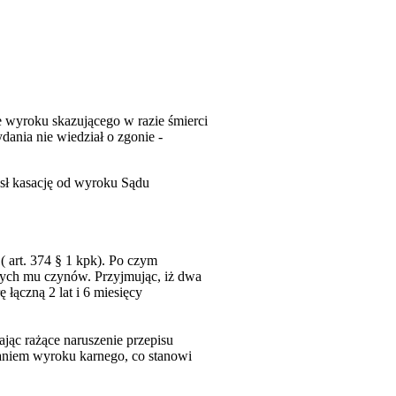
e wyroku skazującego w razie śmierci
dania nie wiedział o zgonie -
ósł kasację od wyroku Sądu
( art. 374 § 1 kpk). Po czym
nych mu czynów. Przyjmując, iż dwa
łączną 2 lat i 6 miesięcy
jąc rażące naruszenie przepisu
aniem wyroku karnego, co stanowi