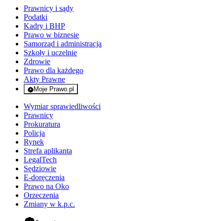
Prawnicy i sądy
Podatki
Kadry i BHP
Prawo w biznesie
Samorząd i administracja
Szkoły i uczelnie
Zdrowie
Prawo dla każdego
Akty Prawne
Moje Prawo.pl
- rejestracja i logowanie do serwisu
Wymiar sprawiedliwości
Prawnicy
Prokuratura
Policja
Rynek
Strefa aplikanta
LegalTech
Sędziowie
E-doręczenia
Prawo na Oko
Orzeczenia
Zmiany w k.p.c.