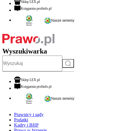
otwiera się w nowej karcie
Sklep LEX.pl
otwiera się w nowej karcie
Księgarnia profinfo.pl
Nasze serwisy
Wyszukiwarka
Szukaj
otwiera się w nowej karcie
Sklep LEX.pl
otwiera się w nowej karcie
Księgarnia profinfo.pl
Nasze serwisy
Prawnicy i sądy
Podatki
Kadry i BHP
Prawo w biznesie