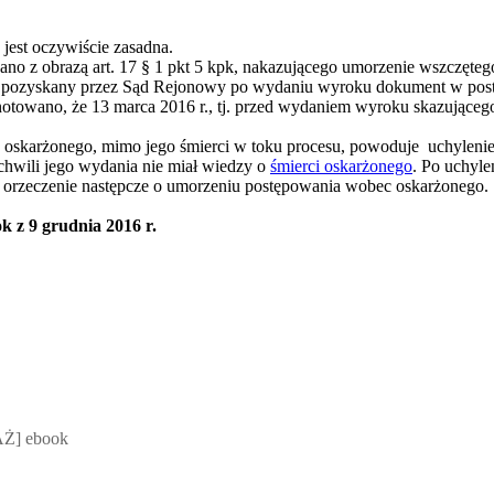
 jest oczywiście zasadna.
no z obrazą art. 17 § 1 pkt 5 kpk, nakazującego umorzenie wszczęte
o pozyskany przez Sąd Rejonowy po wydaniu wyroku dokument w post
owano, że 13 marca 2016 r., tj. przed wydaniem wyroku skazującego,
skarżonego, mimo jego śmierci w toku procesu, powoduje uchylenie 
 chwili jego wydania nie miał wiedzy o
śmierci oskarżonego
. Po uchyl
dać orzeczenie następcze o umorzeniu postępowania wobec oskarżonego.
 z 9 grudnia 2016 r.
 Mateusz Jakubik, Rafał Prabucki - otwiera się w nowym oknie
Ż] ebook