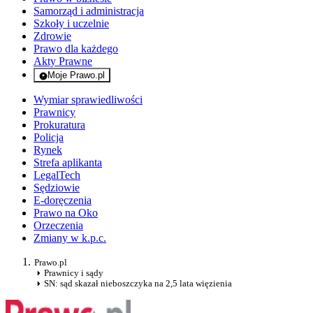
Samorząd i administracja
Szkoły i uczelnie
Zdrowie
Prawo dla każdego
Akty Prawne
Moje Prawo.pl
- rejestracja i logowanie do serwisu
Wymiar sprawiedliwości
Prawnicy
Prokuratura
Policja
Rynek
Strefa aplikanta
LegalTech
Sędziowie
E-doręczenia
Prawo na Oko
Orzeczenia
Zmiany w k.p.c.
Prawo.pl
Prawnicy i sądy
SN: sąd skazał nieboszczyka na 2,5 lata więzienia