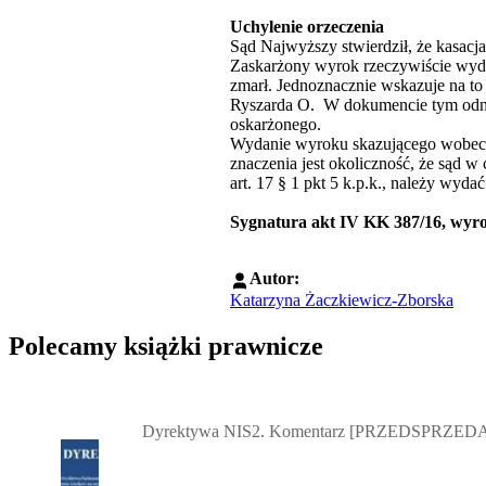
Uchylenie orzeczenia
Sąd Najwyższy stwierdził, że kasacja
Zaskarżony wyrok rzeczywiście wyda
zmarł. Jednoznacznie wskazuje na t
Ryszarda O. W dokumencie tym odnot
oskarżonego.
Wydanie wyroku skazującego wobec o
znaczenia jest okoliczność, że sąd w
art. 17 § 1 pkt 5 k.p.k., należy wy
Sygnatura akt IV KK 387/16, wyrok
Autor:
Katarzyna Żaczkiewicz-Zborska
Polecamy książki prawnicze
Przejdź do: Dyrektywa NIS2. Komentarz [PRZEDSPRZEDAŻ] ebook,
Dyrektywa NIS2. Komentarz [PRZEDSPRZEDA