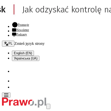
- otwiera się w nowej karcie
Promocje
Newsletter
Podcasty
Zmień język - bieżący:
Zmień język strony
PL
English (EN)
Українська (UA)