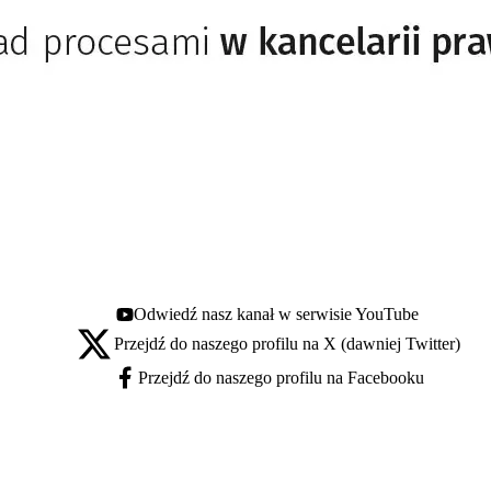
Odwiedź nasz kanał w serwisie YouTube
Youtube - otwiera się w nowej karcie
Przejdź do naszego profilu na X (dawniej Twitter)
X - otwiera się w nowej karcie
Przejdź do naszego profilu na Facebooku
Facebook - otwiera się w nowej karcie