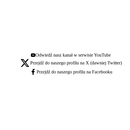
Odwiedź nasz kanał w serwisie YouTube
Youtube - otwiera się w nowej karcie
Przejdź do naszego profilu na X (dawniej Twitter)
X - otwiera się w nowej karcie
Przejdź do naszego profilu na Facebooku
Facebook - otwiera się w nowej karcie