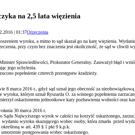
czyka na 2,5 lata więzienia
2.2016 | 01:37
Orzeczenia
łoszeniem wyroku, a mimo to sąd skazał go na karę więzienia. Wydani
czenia, przy czym bez znaczenia jest okoliczność, że sąd w chwili wy
Minister Sprawiedliwości, Prokurator Generalny. Zauważył błąd i wni
ąc jego uchylenia.
zucono popełnienie czterech przestępstw kradzieży.
wie 8 marca 2016 r., gdyż sąd uznał jego obecność za nieobowiązkową 
ie wyroku, którym uznał Ryszarda O. za winnego popełnienia zarzuca
mierzył oskarżonemu jednostkowe kary pozbawienia wolności oraz karę 
ołania 30 marca 2016 r.
do Sądu Najwyższego wyrok w całości na korzyść oskarżonego, zarzuca
a wydaniu wyroku skazującego wobec osoby, która zmarła przed wyd
reśloną w art. 439 § 1 pkt 9 k.p.k.
 i umorzenie postępowania wobec oskarżonego.