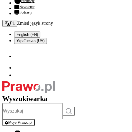
- otwiera się w nowej karcie
Promocje
Newsletter
Podcasty
Zmień język - bieżący:
Zmień język strony
PL
English (EN)
Українська (UA)
Wyszukiwarka
Szukaj
Moje Prawo.pl
- rejestracja i logowanie do serwisu