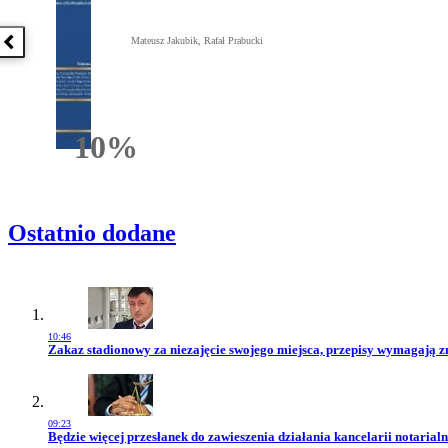
Mateusz Jakubik, Rafał Prabucki
Poprzednia książka
10%
Rabatu
Ostatnio dodane
10:46
Przejdź do artykułu:
Zakaz stadionowy za niezajęcie swojego miejsca, przepisy wymagają 
09:23
Przejdź do artykułu:
Będzie więcej przesłanek do zawieszenia działania kancelarii notarialn