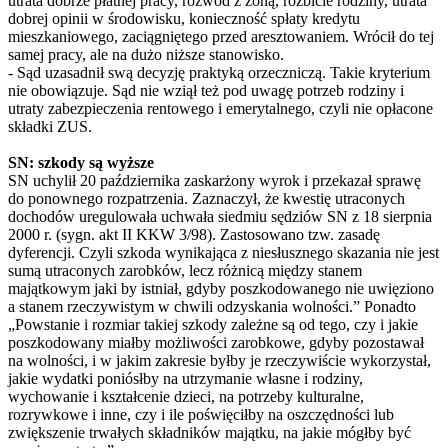
utrata dobrze płatnej pracy, rozwód z żoną, rozbicie rodziny, utrata
dobrej opinii w środowisku, konieczność spłaty kredytu
mieszkaniowego, zaciągniętego przed aresztowaniem. Wrócił do tej
samej pracy, ale na dużo niższe stanowisko.
- Sąd uzasadnił swą decyzję praktyką orzeczniczą. Takie kryterium
nie obowiązuje. Sąd nie wziął też pod uwagę potrzeb rodziny i
utraty zabezpieczenia rentowego i emerytalnego, czyli nie opłacone
składki ZUS.
SN: szkody są wyższe
SN uchylił 20 października zaskarżony wyrok i przekazał sprawę
do ponownego rozpatrzenia. Zaznaczył, że kwestię utraconych
dochodów uregulowała uchwała siedmiu sędziów SN z 18 sierpnia
2000 r. (sygn. akt II KKW 3/98). Zastosowano tzw. zasadę
dyferencji. Czyli szkoda wynikająca z niesłusznego skazania nie jest
sumą utraconych zarobków, lecz różnicą między stanem
majątkowym jaki by istniał, gdyby poszkodowanego nie uwięziono
a stanem rzeczywistym w chwili odzyskania wolności.” Ponadto
„Powstanie i rozmiar takiej szkody zależne są od tego, czy i jakie
poszkodowany miałby możliwości zarobkowe, gdyby pozostawał
na wolności, i w jakim zakresie byłby je rzeczywiście wykorzystał,
jakie wydatki poniósłby na utrzymanie własne i rodziny,
wychowanie i kształcenie dzieci, na potrzeby kulturalne,
rozrywkowe i inne, czy i ile poświęciłby na oszczędności lub
zwiększenie trwałych składników majątku, na jakie mógłby być