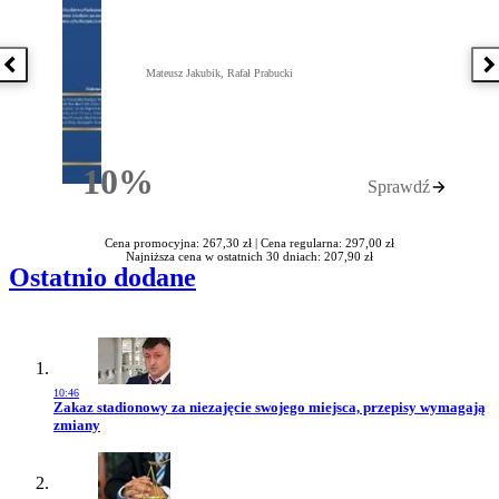
Poprzednia książka
N
Mateusz Jakubik, Rafał Prabucki
10%
Sprawdź
Rabatu
Cena promocyjna: 267,30 zł |
Cena regularna: 297,00 zł
Najniższa cena w ostatnich 30 dniach: 207,90 zł
Ostatnio dodane
10:46
Przejdź do artykułu:
Zakaz stadionowy za niezajęcie swojego miejsca, przepisy wymagają
zmiany