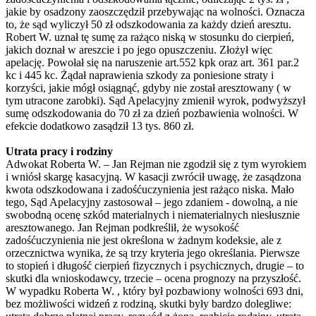
jakie by osadzony zaoszczędził przebywając na wolności. Oznacza
to, że sąd wyliczył 50 zł odszkodowania za każdy dzień aresztu.
Robert W. uznał tę sumę za rażąco niską w stosunku do cierpień,
jakich doznał w areszcie i po jego opuszczeniu. Złożył więc
apelację. Powołał się na naruszenie art.552 kpk oraz art. 361 par.2
kc i 445 kc. Żądał naprawienia szkody za poniesione straty i
korzyści, jakie mógł osiągnąć, gdyby nie został aresztowany ( w
tym utracone zarobki). Sąd Apelacyjny zmienił wyrok, podwyższył
sumę odszkodowania do 70 zł za dzień pozbawienia wolności. W
efekcie dodatkowo zasądził 13 tys. 860 zł.
Utrata pracy i rodziny
Adwokat Roberta W. – Jan Rejman nie zgodził się z tym wyrokiem
i wniósł skargę kasacyjną. W kasacji zwrócił uwagę, że zasądzona
kwota odszkodowana i zadośćuczynienia jest rażąco niska. Mało
tego, Sąd Apelacyjny zastosował – jego zdaniem - dowolną, a nie
swobodną ocenę szkód materialnych i niematerialnych niesłusznie
aresztowanego. Jan Rejman podkreślił, że wysokość
zadośćuczynienia nie jest określona w żadnym kodeksie, ale z
orzecznictwa wynika, że są trzy kryteria jego określania. Pierwsze
to stopień i długość cierpień fizycznych i psychicznych, drugie – to
skutki dla wnioskodawcy, trzecie – ocena prognozy na przyszłość.
W wypadku Roberta W. , który był pozbawiony wolności 693 dni,
bez możliwości widzeń z rodziną, skutki były bardzo dolegliwe: