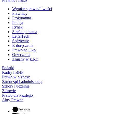
Prawnicy i sądy
Wymiar sprawiedliwości
Prawnicy
Prokuratura
Policja
Rynek
Strefa aplikanta
LegalTech
Sędziowie
E-doręczenia
Prawo na Oko
Orzeczenia
Zmiany w k.p.c.
Podatki
Kadry i BHP
Prawo w biznesie
Samorząd i administracja
Szkoły i uczelnie
Zdrowie
Prawo dla każdego
Akty Prawne
- otwiera się w nowej karcie
Promocje