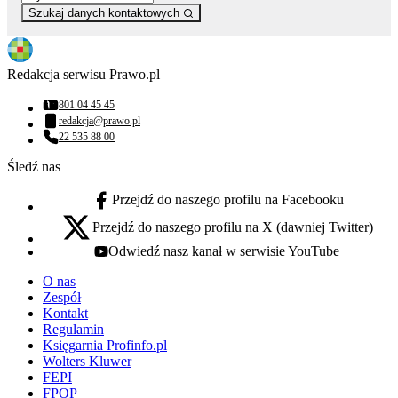
Szukaj danych kontaktowych
Redakcja serwisu Prawo.pl
801 04 45 45
Numer telefonu:
redakcja@prawo.pl
Adres email:
22 535 88 00
Numer telefonu:
Śledź nas
Przejdź do naszego profilu na Facebooku
facebook - otwiera się w nowej karcie
Przejdź do naszego profilu na X (dawniej Twitter)
x - otwiera się w nowej karcie
Odwiedź nasz kanał w serwisie YouTube
youtube - otwiera się w nowej karcie
O nas
Zespół
Kontakt
Regulamin
Księgarnia Profinfo.pl
Wolters Kluwer
FEPI
FPOP