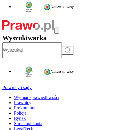
Nasze serwisy
Wyszukiwarka
Szukaj
Nasze serwisy
Prawnicy i sądy
Wymiar sprawiedliwości
Prawnicy
Prokuratura
Policja
Rynek
Strefa aplikanta
LegalTech