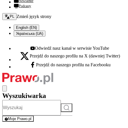
Newsletter
Podcasty
Zmień język - bieżący:
Zmień język strony
PL
English (EN)
Українська (UA)
Odwiedź nasz kanał w serwisie YouTube
Youtube - otwiera się w nowej karcie
Przejdź do naszego profilu na X (dawniej Twitter)
X - otwiera się w nowej karcie
Przejdź do naszego profilu na Facebooku
Facebook - otwiera się w nowej karcie
Wyszukiwarka
Szukaj
Moje Prawo.pl
- rejestracja i logowanie do serwisu