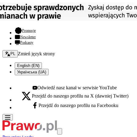
- otwiera się w nowej karcie
Promocje
Newsletter
Podcasty
Zmień język - bieżący:
Zmień język strony
PL
English (EN)
Українська (UA)
Odwiedź nasz kanał w serwisie YouTube
Youtube - otwiera się w nowej karcie
Przejdź do naszego profilu na X (dawniej Twitter)
X - otwiera się w nowej karcie
Przejdź do naszego profilu na Facebooku
Facebook - otwiera się w nowej karcie