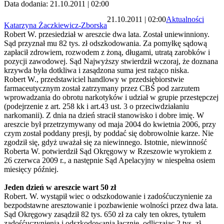
Data dodania: 21.10.2011 | 02:00
21.10.2011 | 02:00
Aktualności
Katarzyna Żaczkiewicz-Zborska
Robert W. przesiedział w areszcie dwa lata. Został uniewinniony.
Sąd przyznał mu 82 tys. zł odszkodowania. Za pomyłkę sądową
zapłacił zdrowiem, rozwodem z żoną, długami, utratą zarobków i
pozycji zawodowej. Sąd Najwyższy stwierdził wczoraj, że doznana
krzywda była dotkliwa i zasądzona suma jest rażąco niska.
Robert W., przedstawiciel handlowy w przedsiębiorstwie
farmaceutycznym został zatrzymany przez CBŚ pod zarzutem
wprowadzania do obrotu narkotyków i udział w grupie przestępczej
(podejrzenie z art. 258 kk i art.43 ust. 3 o przeciwdziałaniu
narkomanii). Z dnia na dzień stracił stanowisko i dobre imię. W
areszcie był przetrzymywany od maja 2004 do kwietnia 2006, przy
czym został poddany presji, by poddać się dobrowolnie karze. Nie
zgodził się, gdyż uważał się za niewinnego. Istotnie, niewinność
Roberta W. potwierdził Sąd Okręgowy w Rzeszowie wyrokiem z
26 czerwca 2009 r., a następnie Sąd Apelacyjny w niespełna osiem
miesięcy później.
Jeden dzień w areszcie wart 50 zł
Robert. W. wystąpił wiec o odszkodowanie i zadośćuczynienie za
bezpodstawne aresztowanie i pozbawienie wolności przez dwa lata.
Sąd Okręgowy zasądził 82 tys. 650 zł za cały ten okres, tytułem
zadośćuczynienia i odszkodowania łącznie, odliczając 2 tys. zł ,