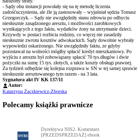
narażony straty.”
- Sądy obu instancji powołały się na tę metodę liczenia
zadośćuczynienia, ale źle ją zastosowały – wyjaśniał sędzia Tomasz
Grzegorczyk. – Sądy nie uwzględniły stanu zdrowia po odbyciu
niesłusznie zasądzonego aresztu, i możliwości zarobkowych
wynikających z tego faktu, wydatków żony na utrzymanie dzieci.
Krzywdy w postaci rozbicia rodziny, co więcej nie zasadziły
niesłusznie zwrotu kosztów adwokackich. Sądy dowolnie wybrały
wypowiedzi oskarżonego. Nie uwzględniły faktu, ze gdyby
pozostawał na wolności mógłby spłacić kredyt mieszkaniowy. Po
wyjściu z aresztu był zobowiązany spłacić 70 tys.długów i dwie
pożyczki na sumę 15 tys. złotych, a także koszty obsługi prawnej.
Za tydzień odbędzie się kolejna rozprawa w SN w tej samej sprawie
niesłusznie aresztowanego tym razem - na 3 lata.
Sygnatura akt IV KK 137/11
Autor:
Katarzyna Żaczkiewicz-Zborska
Polecamy książki prawnicze
Przejdź do: Dyrektywa NIS2. Komentarz [PRZEDSPRZEDAŻ] ebook,
Dyrektywa NIS2. Komentarz
[PRZEDSPRZEDAŻ] ebook