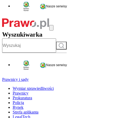
Nasze serwisy
Wyszukiwarka
Szukaj
Nasze serwisy
Prawnicy i sądy
Wymiar sprawiedliwości
Prawnicy
Prokuratura
Policja
Rynek
Strefa aplikanta
LegalTech