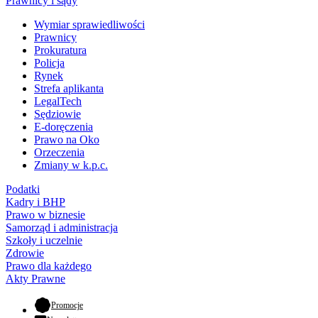
Prawnicy i sądy
Wymiar sprawiedliwości
Prawnicy
Prokuratura
Policja
Rynek
Strefa aplikanta
LegalTech
Sędziowie
E-doręczenia
Prawo na Oko
Orzeczenia
Zmiany w k.p.c.
Podatki
Kadry i BHP
Prawo w biznesie
Samorząd i administracja
Szkoły i uczelnie
Zdrowie
Prawo dla każdego
Akty Prawne
- otwiera się w nowej karcie
Promocje