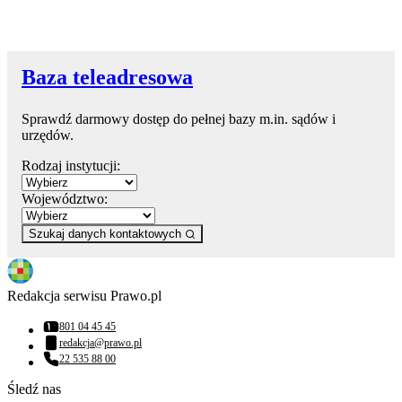
Baza teleadresowa
Sprawdź darmowy dostęp do pełnej bazy m.in. sądów i
urzędów.
Rodzaj instytucji:
Województwo:
Szukaj danych kontaktowych
Redakcja serwisu Prawo.pl
801 04 45 45
Numer telefonu:
redakcja@prawo.pl
Adres email:
22 535 88 00
Numer telefonu:
Śledź nas