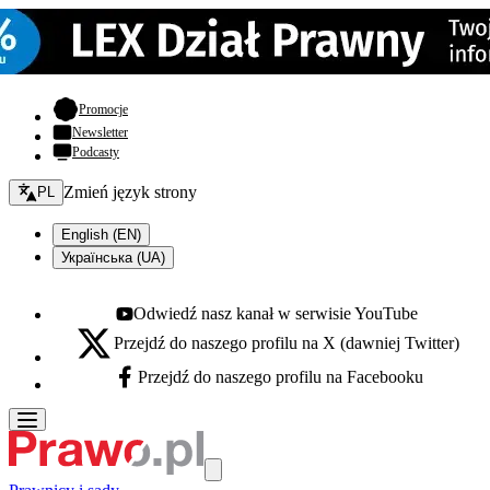
- otwiera się w nowej karcie
Promocje
Newsletter
Podcasty
Zmień język - bieżący:
Zmień język strony
PL
English (EN)
Українська (UA)
Odwiedź nasz kanał w serwisie YouTube
Youtube - otwiera się w nowej karcie
Przejdź do naszego profilu na X (dawniej Twitter)
X - otwiera się w nowej karcie
Przejdź do naszego profilu na Facebooku
Facebook - otwiera się w nowej karcie