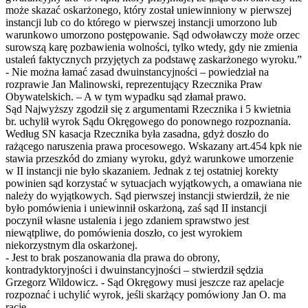
może skazać oskarżonego, który został uniewinniony w pierwszej
instancji lub co do którego w pierwszej instancji umorzono lub
warunkowo umorzono postępowanie. Sąd odwoławczy może orzec
surowszą karę pozbawienia wolności, tylko wtedy, gdy nie zmienia
ustaleń faktycznych przyjętych za podstawę zaskarżonego wyroku.”
- Nie można łamać zasad dwuinstancyjności – powiedział na
rozprawie Jan Malinowski, reprezentujący Rzecznika Praw
Obywatelskich. – A w tym wypadku sąd złamał prawo.
Sąd Najwyższy zgodził się z argumentami Rzecznika i 5 kwietnia
br. uchylił wyrok Sądu Okręgowego do ponownego rozpoznania.
Według SN kasacja Rzecznika była zasadna, gdyż doszło do
rażącego naruszenia prawa procesowego. Wskazany art.454 kpk nie
stawia przeszkód do zmiany wyroku, gdyż warunkowe umorzenie
w II instancji nie było skazaniem. Jednak z tej ostatniej korekty
powinien sąd korzystać w sytuacjach wyjątkowych, a omawiana nie
należy do wyjątkowych. Sąd pierwszej instancji stwierdził, że nie
było pomówienia i uniewinnił oskarżoną, zaś sąd II instancji
poczynił własne ustalenia i jego zdaniem sprawstwo jest
niewątpliwe, do pomówienia doszło, co jest wyrokiem
niekorzystnym dla oskarżonej.
- Jest to brak poszanowania dla prawa do obrony,
kontradyktoryjności i dwuinstancyjności – stwierdził sędzia
Grzegorz Wildowicz. - Sąd Okręgowy musi jeszcze raz apelacje
rozpoznać i uchylić wyrok, jeśli skarżący pomówiony Jan O. ma
rację.