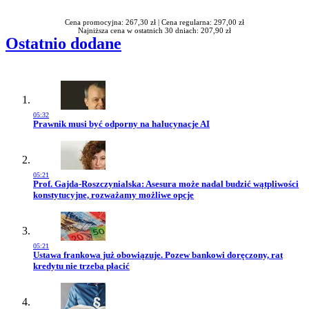
Cena promocyjna: 267,30 zł |
Cena regularna: 297,00 zł
Najniższa cena w ostatnich 30 dniach: 207,90 zł
Ostatnio dodane
05:32
Przejdź do artykułu:
Prawnik musi być odporny na halucynacje AI
05:21
Przejdź do artykułu:
Prof. Gajda-Roszczynialska: Asesura może nadal budzić wątpliwości
konstytucyjne, rozważamy możliwe opcje
05:21
Przejdź do artykułu:
Ustawa frankowa już obowiązuje. Pozew bankowi doręczony, rat
kredytu nie trzeba płacić