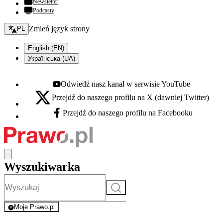
Newsletter
Podcasty
Zmień język - bieżący:
Zmień język strony
PL
English (EN)
Українська (UA)
Odwiedź nasz kanał w serwisie YouTube
Youtube - otwiera się w nowej karcie
Przejdź do naszego profilu na X (dawniej Twitter)
X - otwiera się w nowej karcie
Przejdź do naszego profilu na Facebooku
Facebook - otwiera się w nowej karcie
Wyszukiwarka
Szukaj
Moje Prawo.pl
- rejestracja i logowanie do serwisu