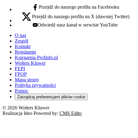
Przejdź do naszego profilu na Facebooku
facebook - otwiera się w nowej karcie
Przejdź do naszego profilu na X (dawniej Twitter)
x - otwiera się w nowej karcie
Odwiedź nasz kanał w serwisie YouTube
youtube - otwiera się w nowej karcie
O nas
Zespół
Kontakt
Regulamin
Księgarnia Profinfo.pl
Wolters Kluwer
FEPI
FPOP
Mapa strony
Polityka prywatności
Pomoc
Zarządzaj preferencjami plików cookie
© 2026 Wolters Kluwer
Realizacja Ideo Powered by:
CMS Edito