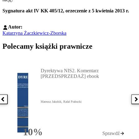
Sygnatura akt IV KK 405/12, orzeczenie z 5 kwietnia 2013 r.
Autor:
Katarzyna Żaczkiewicz-Zborska
Polecamy książki prawnicze
Przejdź do: Dyrektywa NIS2. Komentarz [PRZEDSPRZEDAŻ] ebook,
Dyrektywa NIS2. Komentarz
[PRZEDSPRZEDAŻ] ebook
Poprzednia książka
N
Mateusz Jakubik, Rafał Prabucki
10%
Sprawdź
Rabatu