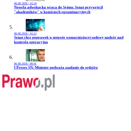
06.08.2026 | 16:24
Przejdź do artykułu:
Nowela adwokacka wraca do Sejmu, Senat przywrócił
"akademików" w komisjach egzaminacyjnych
06.08.2026 | 16:15
Przejdź do artykułu:
Senat chce poprawek w ustawie wzmacniającej sądowy nadzór nad
kontrolą operacyjną
06.08.2026 | 08:01
Przejdź do artykułu:
I Prezes SN: Minister podważa zaufanie do sędziów