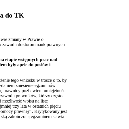
ła do TK
awie zmiany w Prawie o
 do zawodu doktorom nauk prawnych
 na etapie wstępnych prac nad
tem były apele do posłów i
enie tego wniosku w trosce o to, by
 zdaniem zniesienie egzaminów
ę prawnicy pozbawieni umiejętności
o zawodu prawników, którzy często
 możliwość wpisu na listę
mniej trzy lata w ostatnich pięciu
pomocy prawnej" . Krytykowany jest
orską zakończoną egzaminem stawia