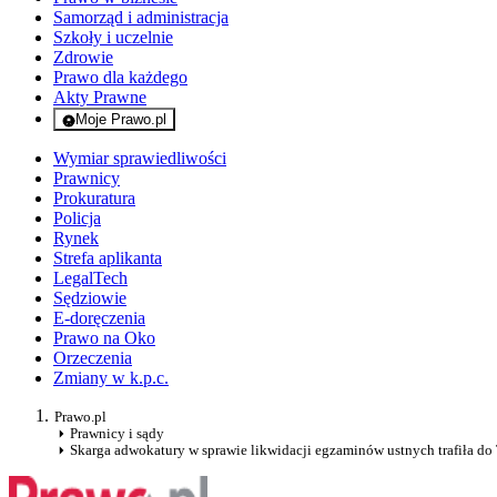
Samorząd i administracja
Szkoły i uczelnie
Zdrowie
Prawo dla każdego
Akty Prawne
Moje Prawo.pl
- rejestracja i logowanie do serwisu
Wymiar sprawiedliwości
Prawnicy
Prokuratura
Policja
Rynek
Strefa aplikanta
LegalTech
Sędziowie
E-doręczenia
Prawo na Oko
Orzeczenia
Zmiany w k.p.c.
Prawo.pl
Prawnicy i sądy
Skarga adwokatury w sprawie likwidacji egzaminów ustnych trafiła do