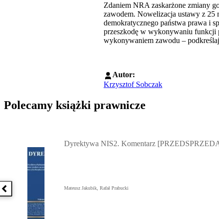
Zdaniem NRA zaskarżone zmiany god
zawodem. Nowelizacja ustawy z 25 ma
demokratycznego państwa prawa i sp
przeszkodę w wykonywaniu funkcji p
wykonywaniem zawodu – podkreślaj
Autor:
Krzysztof Sobczak
Polecamy książki prawnicze
Przejdź do: Dyrektywa NIS2. Komentarz [PRZEDSPRZEDAŻ] ebook,
Dyrektywa NIS2. Komentarz [PRZEDSPRZEDA
Mateusz Jakubik, Rafał Prabucki
Poprzednia książka