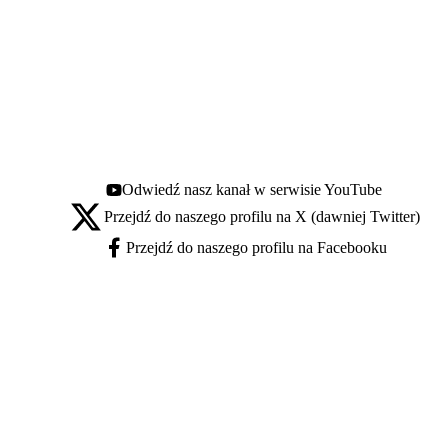
Odwiedź nasz kanał w serwisie YouTube
Youtube - otwiera się w nowej karcie
Przejdź do naszego profilu na X (dawniej Twitter)
X - otwiera się w nowej karcie
Przejdź do naszego profilu na Facebooku
Facebook - otwiera się w nowej karcie