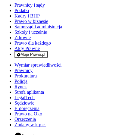
Prawnicy i sądy
Podatki
Kadry i BHP
Prawo w biznesie
Samorząd i administracja
Szkoły i uczelnie
Zdrowie
Prawo dla każdego
Akty Prawne
Moje Prawo.pl
- rejestracja i logowanie do serwisu
Wymiar sprawiedliwości
Prawnicy
Prokuratura
Policja
Rynek
Strefa aplikanta
LegalTech
Sędziowie
E-doręczenia
Prawo na Oko
Orzeczenia
Zmiany w k.p.c.