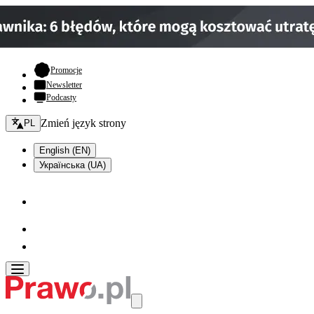
- otwiera się w nowej karcie
Promocje
Newsletter
Podcasty
Zmień język - bieżący:
Zmień język strony
PL
English (EN)
Українська (UA)