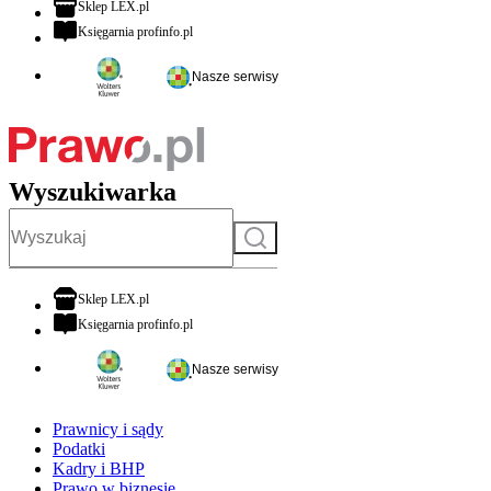
otwiera się w nowej karcie
Sklep LEX.pl
otwiera się w nowej karcie
Księgarnia profinfo.pl
Nasze serwisy
Wyszukiwarka
Szukaj
otwiera się w nowej karcie
Sklep LEX.pl
otwiera się w nowej karcie
Księgarnia profinfo.pl
Nasze serwisy
Prawnicy i sądy
Podatki
Kadry i BHP
Prawo w biznesie