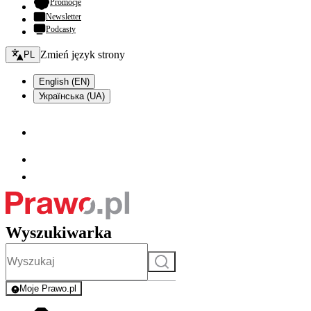
- otwiera się w nowej karcie
Promocje
Newsletter
Podcasty
Zmień język - bieżący:
Zmień język strony
PL
English (EN)
Українська (UA)
Wyszukiwarka
Szukaj
Moje Prawo.pl
- rejestracja i logowanie do serwisu