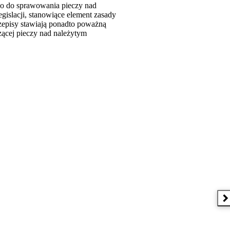
o do sprawowania pieczy nad
gislacji, stanowiące element zasady
zepisy stawiają ponadto poważną
ącej pieczy nad należytym
N