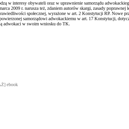
zą w interesy obywateli oraz w uprawnienie samorządu adwokackieg
rca 2009 r. narusza też, zdaniem autorów skargi, zasady poprawnej le
rawiedliwości społecznej, wyrażone w art. 2 Konstytucji RP. Nowe pr
owierzonej samorządowi adwokackiemu w art. 17 Konstytucji, dotycz
ą adwokaci w swoim wniosku do TK.
 Mateusz Jakubik, Rafał Prabucki - otwiera się w nowym oknie
Ż] ebook