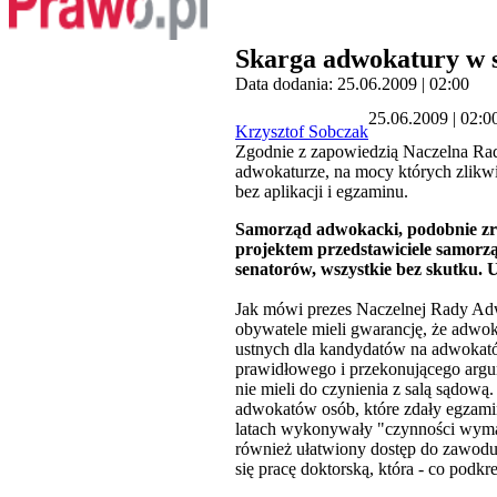
Skarga adwokatury w s
Data dodania: 25.06.2009 | 02:00
25.06.2009 | 02:0
Krzysztof Sobczak
Zgodnie z zapowiedzią Naczelna Ra
adwokaturze, na mocy których zlik
bez aplikacji i egzaminu.
Samorząd adwokacki, podobnie zres
projektem przedstawiciele samorząd
senatorów, wszystkie bez skutku. 
Jak mówi prezes Naczelnej Rady Adw
obywatele mieli gwarancję, że adwo
ustnych dla kandydatów na adwokató
prawidłowego i przekonującego argu
nie mieli do czynienia z salą sądow
adwokatów osób, które zdały egzamin s
latach wykonywały "czynności wymag
również ułatwiony dostęp do zawodu
się pracę doktorską, która - co podk