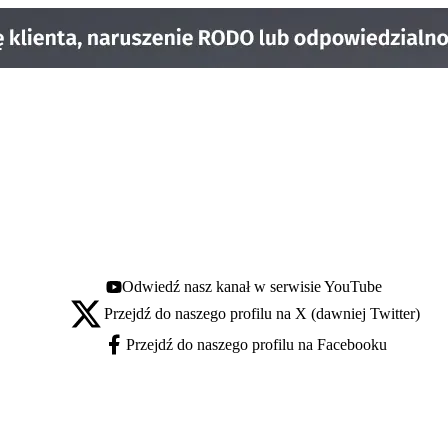
Odwiedź nasz kanał w serwisie YouTube
Youtube - otwiera się w nowej karcie
Przejdź do naszego profilu na X (dawniej Twitter)
X - otwiera się w nowej karcie
Przejdź do naszego profilu na Facebooku
Facebook - otwiera się w nowej karcie