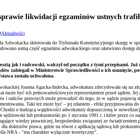
prawie likwidacji egzaminów ustnych trafi
0
Aktualności
da Adwokacka skierowała do Trybunału Konstytucyjnego skargę w sp
widowano ustną część egzaminu adwokackiego oraz ułatwiono dostęp
ztą jak i radcowski, walczył od początku z tymi przepisami. Już
ów zabiegali w Ministerstwie Sprawiedliwości o ich usunięcie, po
Ustawa została uchwalona.
okackiej Joanna Agacka-Indecka, adwokatura zdecydowała się na złoż
kat może być ich pełnowartościowym reprezentantem przed sądem. Jej
w i radców prawnych może prowadzić do tego, że w sądzie pojawią si
mentowania. Taki też może być – jej zdaniem - efekt przyjmowania d
ą. Chodzi o budzącą wątpliwości adwokatury dopuszczoną w nowelizacji
ędziowski lub prokuratorski po 1 stycznia 1991 r. i które przez co naj
ające wiedzy prawniczej, bezpośrednio związanej ze świadczeniem 
 dla doktorów prawa, gdzie na równi z aplikacją sądową lub prokurat
reśla NRA - "ma charakter wyłącznie teoretyczny".