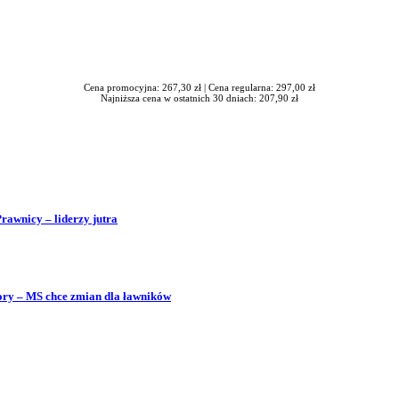
Cena promocyjna: 267,30 zł |
Cena regularna: 297,00 zł
Najniższa cena w ostatnich 30 dniach: 207,90 zł
Prawnicy – liderzy jutra
bory – MS chce zmian dla ławników