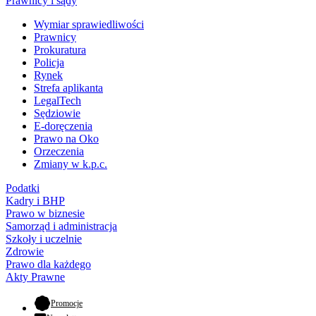
Prawnicy i sądy
Wymiar sprawiedliwości
Prawnicy
Prokuratura
Policja
Rynek
Strefa aplikanta
LegalTech
Sędziowie
E-doręczenia
Prawo na Oko
Orzeczenia
Zmiany w k.p.c.
Podatki
Kadry i BHP
Prawo w biznesie
Samorząd i administracja
Szkoły i uczelnie
Zdrowie
Prawo dla każdego
Akty Prawne
- otwiera się w nowej karcie
Promocje