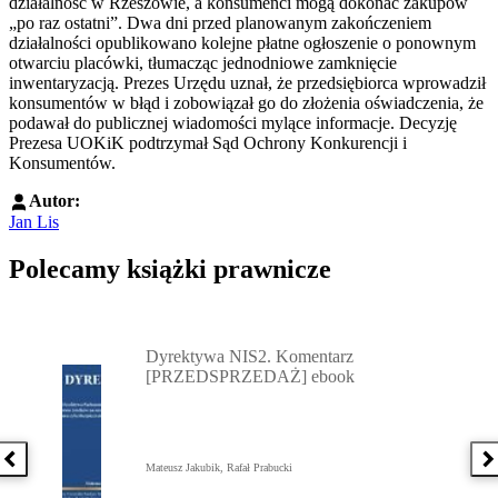
działalność w Rzeszowie, a konsumenci mogą dokonać zakupów
„po raz ostatni”. Dwa dni przed planowanym zakończeniem
działalności opublikowano kolejne płatne ogłoszenie o ponownym
otwarciu placówki, tłumacząc jednodniowe zamknięcie
inwentaryzacją. Prezes Urzędu uznał, że przedsiębiorca wprowadził
konsumentów w błąd i zobowiązał go do złożenia oświadczenia, że
podawał do publicznej wiadomości mylące informacje. Decyzję
Prezesa UOKiK podtrzymał Sąd Ochrony Konkurencji i
Konsumentów.
Autor:
Jan Lis
Polecamy książki prawnicze
Przejdź do: Dyrektywa NIS2. Komentarz [PRZEDSPRZEDAŻ] ebook,
Dyrektywa NIS2. Komentarz
[PRZEDSPRZEDAŻ] ebook
Poprzednia książka
N
Mateusz Jakubik, Rafał Prabucki