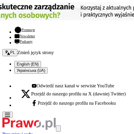
- otwiera się w nowej karcie
Promocje
Newsletter
Podcasty
Zmień język - bieżący:
Zmień język strony
PL
English (EN)
Українська (UA)
Odwiedź nasz kanał w serwisie YouTube
Youtube - otwiera się w nowej karcie
Przejdź do naszego profilu na X (dawniej Twitter)
X - otwiera się w nowej karcie
Przejdź do naszego profilu na Facebooku
Facebook - otwiera się w nowej karcie