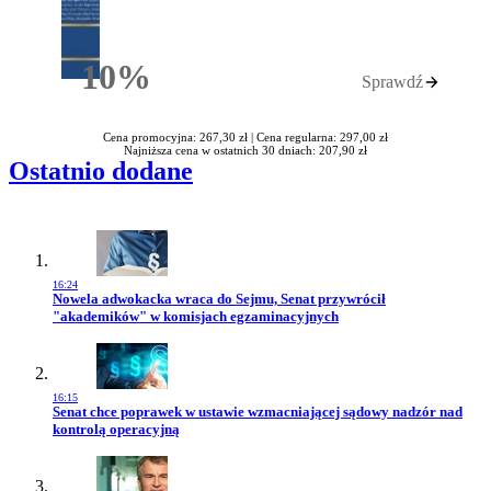
10%
Sprawdź
Rabatu
Cena promocyjna: 267,30 zł |
Cena regularna: 297,00 zł
Najniższa cena w ostatnich 30 dniach: 207,90 zł
Ostatnio dodane
16:24
Przejdź do artykułu:
Nowela adwokacka wraca do Sejmu, Senat przywrócił
"akademików" w komisjach egzaminacyjnych
16:15
Przejdź do artykułu:
Senat chce poprawek w ustawie wzmacniającej sądowy nadzór nad
kontrolą operacyjną