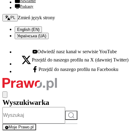
Newsletter
Podcasty
Zmień język - bieżący:
Zmień język strony
PL
English (EN)
Українська (UA)
Odwiedź nasz kanał w serwisie YouTube
Youtube - otwiera się w nowej karcie
Przejdź do naszego profilu na X (dawniej Twitter)
X - otwiera się w nowej karcie
Przejdź do naszego profilu na Facebooku
Facebook - otwiera się w nowej karcie
Wyszukiwarka
Szukaj
Moje Prawo.pl
- rejestracja i logowanie do serwisu