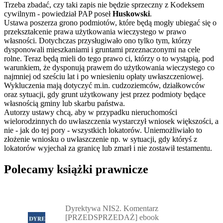
Trzeba zbadać, czy taki zapis nie będzie sprzeczny z Kodeksem
cywilnym - powiedział PAP poseł
Huskowski
.
Ustawa poszerza grono podmiotów, które będą mogły ubiegać się o
przekształcenie prawa użytkowania wieczystego w prawo
własności. Dotychczas przysługiwało ono tylko tym, którzy
dysponowali mieszkaniami i gruntami przeznaczonymi na cele
rolne. Teraz będą mieli do tego prawo ci, którzy o to wystąpią, pod
warunkiem, że dysponują prawem do użytkowania wieczystego co
najmniej od sześciu lat i po wniesieniu opłaty uwłaszczeniowej.
Wykluczenia mają dotyczyć m.in. cudzoziemców, działkowców
oraz sytuacji, gdy grunt użytkowany jest przez podmioty będące
własnością gminy lub skarbu państwa.
Autorzy ustawy chcą, aby w przypadku nieruchomości
wielorodzinnych do uwłaszczenia wystarczył wniosek większości, a
nie - jak do tej pory - wszystkich lokatorów. Uniemożliwiało to
złożenie wniosku o uwłaszczenie np. w sytuacji, gdy któryś z
lokatorów wyjechał za granicę lub zmarł i nie zostawił testamentu.
Polecamy książki prawnicze
Przejdź do: Dyrektywa NIS2. Komentarz [PRZEDSPRZEDAŻ] ebook,
Dyrektywa NIS2. Komentarz
[PRZEDSPRZEDAŻ] ebook