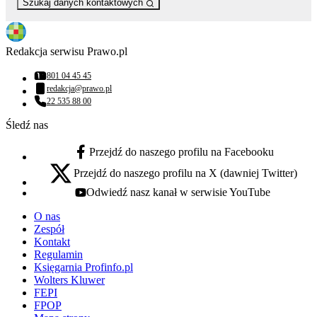
Szukaj danych kontaktowych
Redakcja serwisu Prawo.pl
801 04 45 45
Numer telefonu:
redakcja@prawo.pl
Adres email:
22 535 88 00
Numer telefonu:
Śledź nas
Przejdź do naszego profilu na Facebooku
facebook - otwiera się w nowej karcie
Przejdź do naszego profilu na X (dawniej Twitter)
x - otwiera się w nowej karcie
Odwiedź nasz kanał w serwisie YouTube
youtube - otwiera się w nowej karcie
O nas
Zespół
Kontakt
Regulamin
Księgarnia Profinfo.pl
Wolters Kluwer
FEPI
FPOP