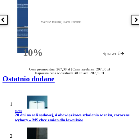
Poprzednia książka
N
Mateusz Jakubik, Rafał Prabucki
10%
Sprawdź
Rabatu
Cena promocyjna: 267,30 zł |
Cena regularna: 297,00 zł
Najniższa cena w ostatnich 30 dniach: 207,90 zł
Ostatnio dodane
16:10
Przejdź do artykułu:
20 dni na sali sądowej, 4 obowiązkowe szkolenia w roku, coroczne
wybory – MS chce zmian dla ławników