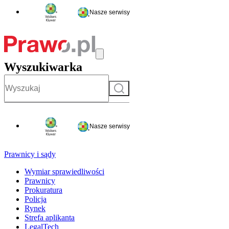
Nasze serwisy
Wyszukiwarka
Szukaj
Nasze serwisy
Prawnicy i sądy
Wymiar sprawiedliwości
Prawnicy
Prokuratura
Policja
Rynek
Strefa aplikanta
LegalTech