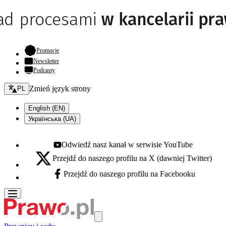
- otwiera się w nowej karcie
Promocje
Newsletter
Podcasty
Zmień język - bieżący:
Zmień język strony
PL
English (EN)
Українська (UA)
Odwiedź nasz kanał w serwisie YouTube
Youtube - otwiera się w nowej karcie
Przejdź do naszego profilu na X (dawniej Twitter)
X - otwiera się w nowej karcie
Przejdź do naszego profilu na Facebooku
Facebook - otwiera się w nowej karcie