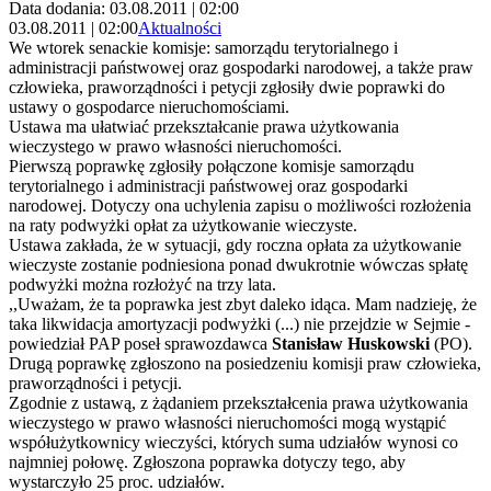
Data dodania: 03.08.2011 | 02:00
03.08.2011 | 02:00
Aktualności
We wtorek senackie komisje: samorządu terytorialnego i
administracji państwowej oraz gospodarki narodowej, a także praw
człowieka, praworządności i petycji zgłosiły dwie poprawki do
ustawy o gospodarce nieruchomościami.
Ustawa ma ułatwiać przekształcanie prawa użytkowania
wieczystego w prawo własności nieruchomości.
Pierwszą poprawkę zgłosiły połączone komisje samorządu
terytorialnego i administracji państwowej oraz gospodarki
narodowej. Dotyczy ona uchylenia zapisu o możliwości rozłożenia
na raty podwyżki opłat za użytkowanie wieczyste.
Ustawa zakłada, że w sytuacji, gdy roczna opłata za użytkowanie
wieczyste zostanie podniesiona ponad dwukrotnie wówczas spłatę
podwyżki można rozłożyć na trzy lata.
,,Uważam, że ta poprawka jest zbyt daleko idąca. Mam nadzieję, że
taka likwidacja amortyzacji podwyżki (...) nie przejdzie w Sejmie -
powiedział PAP poseł sprawozdawca
Stanisław Huskowski
(PO).
Drugą poprawkę zgłoszono na posiedzeniu komisji praw człowieka,
praworządności i petycji.
Zgodnie z ustawą, z żądaniem przekształcenia prawa użytkowania
wieczystego w prawo własności nieruchomości mogą wystąpić
współużytkownicy wieczyści, których suma udziałów wynosi co
najmniej połowę. Zgłoszona poprawka dotyczy tego, aby
wystarczyło 25 proc. udziałów.