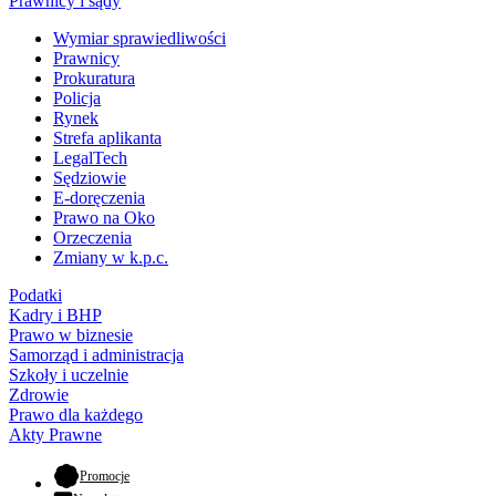
Prawnicy i sądy
Wymiar sprawiedliwości
Prawnicy
Prokuratura
Policja
Rynek
Strefa aplikanta
LegalTech
Sędziowie
E-doręczenia
Prawo na Oko
Orzeczenia
Zmiany w k.p.c.
Podatki
Kadry i BHP
Prawo w biznesie
Samorząd i administracja
Szkoły i uczelnie
Zdrowie
Prawo dla każdego
Akty Prawne
- otwiera się w nowej karcie
Promocje