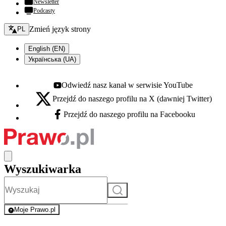
Newsletter
Podcasty
Zmień język - bieżący:
Zmień język strony
PL
English (EN)
Українська (UA)
Odwiedź nasz kanał w serwisie YouTube
Youtube - otwiera się w nowej karcie
Przejdź do naszego profilu na X (dawniej Twitter)
X - otwiera się w nowej karcie
Przejdź do naszego profilu na Facebooku
Facebook - otwiera się w nowej karcie
Wyszukiwarka
Szukaj
Moje Prawo.pl
- rejestracja i logowanie do serwisu