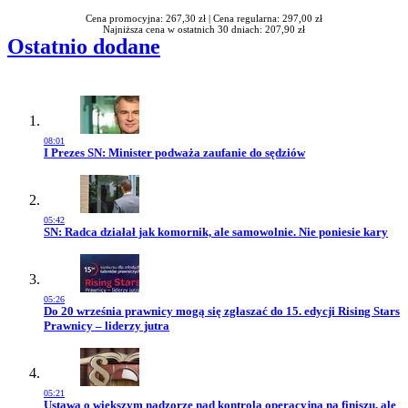
Cena promocyjna: 267,30 zł |
Cena regularna: 297,00 zł
Najniższa cena w ostatnich 30 dniach: 207,90 zł
Ostatnio dodane
08:01
Przejdź do artykułu:
I Prezes SN: Minister podważa zaufanie do sędziów
05:42
Przejdź do artykułu:
SN: Radca działał jak komornik, ale samowolnie. Nie poniesie kary
05:26
Przejdź do artykułu:
Do 20 września prawnicy mogą się zgłaszać do 15. edycji Rising Stars
Prawnicy – liderzy jutra
05:21
Przejdź do artykułu:
Ustawa o większym nadzorze nad kontrolą operacyjną na finiszu, ale