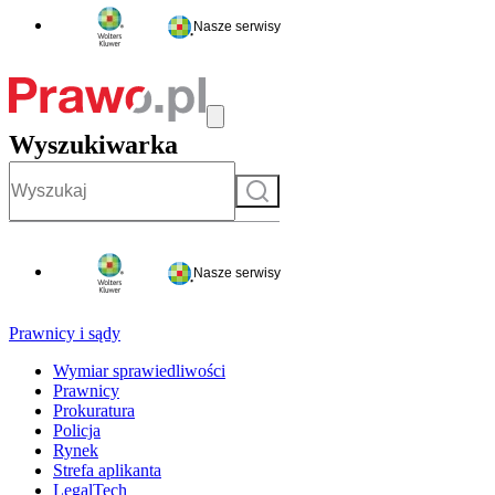
Nasze serwisy
Wyszukiwarka
Szukaj
Nasze serwisy
Prawnicy i sądy
Wymiar sprawiedliwości
Prawnicy
Prokuratura
Policja
Rynek
Strefa aplikanta
LegalTech