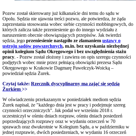
Pozew został skierowany już kilkanaście dni temu do sądu w
Opolu. Sędzia nie ujawnia treści pozwu, ale potwierdza, że żąda
zaprzestania stosowania wobec siebie czynności mobbingowych, do
których zalicza także przeniesienie go do innego wydziału z
naruszeniem obecnie obowiązujących przepisów. Jak twierdzi
sędzia, jego
przeniesienie nastąpiło ze złamaniem
ustawy o
ustroju sądów powszechnych
, m.in. bez uzyskania niezbędnej
opinii kolegium Sądu Okręgowego i bez uwzględnienia stażu
pracy
. - Pozew został złożony i zawiera on opis szeregu czynności
podjętych wobec mnie przez pełniącą obowiązki prezesa Sądu
Okręgowego w Krakowie Dagmarę Pawełczyk-Woicką –
powiedział sędzia Żurek.
Czytaj także:
Rzecznik dyscyplinarny ma zająć się sędzią
Żurkiem
>>
W oświadczeniu przekazanym w poniedziałek mediom sędzia
Żurek napisał, że "każdego dnia jest w pracy i podejmuje szereg
czynności orzeczniczych". Jak podał we wrześniu 2018 r.
uczestniczył w ośmiu dniach rozpraw, ośmiu dniach posiedzeń
poprzedzających rozprawy oraz w wydaniu orzeczeń w 70
sprawach oraz dwukrotnie w Kolegium Sądu, a w październiku w
jednej rozprawie, dwóch posiedzeniach, w wydaniu 16 orzeczeń