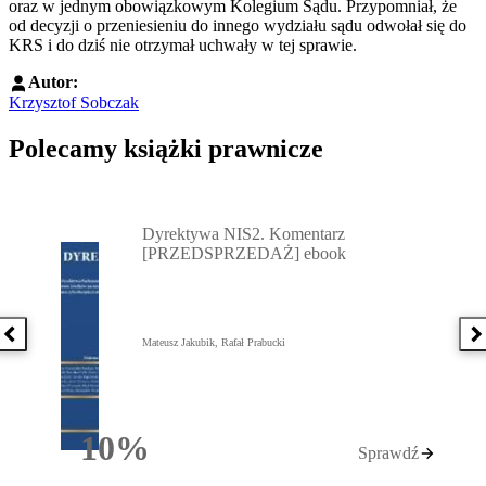
oraz w jednym obowiązkowym Kolegium Sądu. Przypomniał, że
od decyzji o przeniesieniu do innego wydziału sądu odwołał się do
KRS i do dziś nie otrzymał uchwały w tej sprawie.
Autor:
Krzysztof Sobczak
Polecamy książki prawnicze
Przejdź do: Dyrektywa NIS2. Komentarz [PRZEDSPRZEDAŻ] ebook,
Dyrektywa NIS2. Komentarz
[PRZEDSPRZEDAŻ] ebook
Poprzednia książka
N
Mateusz Jakubik, Rafał Prabucki
10%
Sprawdź
Rabatu