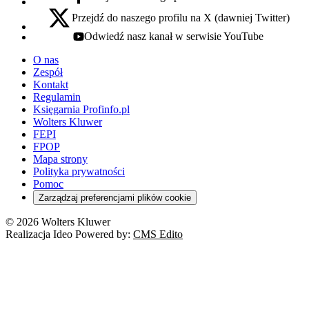
facebook - otwiera się w nowej karcie
Przejdź do naszego profilu na X (dawniej Twitter)
x - otwiera się w nowej karcie
Odwiedź nasz kanał w serwisie YouTube
youtube - otwiera się w nowej karcie
O nas
Zespół
Kontakt
Regulamin
Księgarnia Profinfo.pl
Wolters Kluwer
FEPI
FPOP
Mapa strony
Polityka prywatności
Pomoc
Zarządzaj preferencjami plików cookie
© 2026 Wolters Kluwer
Realizacja Ideo Powered by:
CMS Edito