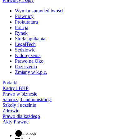
Prawnicy i sądy
Wymiar sprawiedliwości
Prawnicy
Prokuratura
Policja
Rynek
Strefa aplikanta
LegalTech
Sędziowie
E-doręczenia
Prawo na Oko
Orzeczenia
Zmiany w k.p.c.
Podatki
Kadry i BHP
Prawo w biznesie
Samorząd i administracja
Szkoły i uczelnie
Zdrowie
Prawo dla każdego
Akty Prawne
- otwiera się w nowej karcie
Promocje