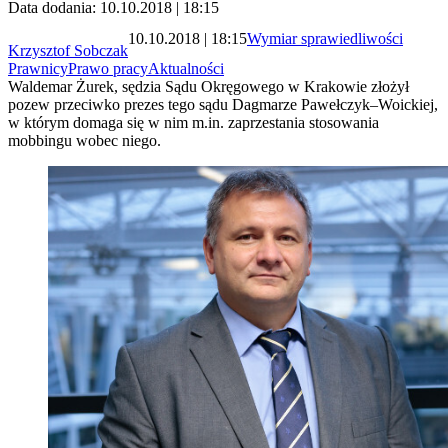
Data dodania: 10.10.2018 | 18:15
10.10.2018 | 18:15
Wymiar sprawiedliwości
Krzysztof Sobczak
Prawnicy
Prawo pracy
Aktualności
Waldemar Żurek, sędzia Sądu Okręgowego w Krakowie złożył
pozew przeciwko prezes tego sądu Dagmarze Pawełczyk–Woickiej,
w którym domaga się w nim m.in. zaprzestania stosowania
mobbingu wobec niego.