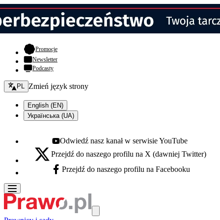
- otwiera się w nowej karcie
Promocje
Newsletter
Podcasty
Zmień język - bieżący:
Zmień język strony
PL
English (EN)
Українська (UA)
Odwiedź nasz kanał w serwisie YouTube
Youtube - otwiera się w nowej karcie
Przejdź do naszego profilu na X (dawniej Twitter)
X - otwiera się w nowej karcie
Przejdź do naszego profilu na Facebooku
Facebook - otwiera się w nowej karcie