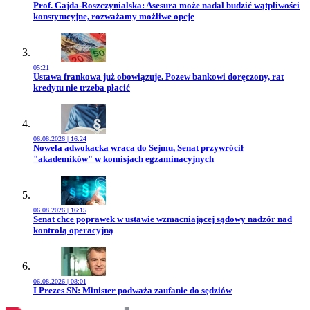
Przejdź do artykułu:
Prof. Gajda-Roszczynialska: Asesura może nadal budzić wątpliwości
konstytucyjne, rozważamy możliwe opcje
05:21
Przejdź do artykułu:
Ustawa frankowa już obowiązuje. Pozew bankowi doręczony, rat
kredytu nie trzeba płacić
06.08.2026 | 16:24
Przejdź do artykułu:
Nowela adwokacka wraca do Sejmu, Senat przywrócił
"akademików" w komisjach egzaminacyjnych
06.08.2026 | 16:15
Przejdź do artykułu:
Senat chce poprawek w ustawie wzmacniającej sądowy nadzór nad
kontrolą operacyjną
06.08.2026 | 08:01
Przejdź do artykułu:
I Prezes SN: Minister podważa zaufanie do sędziów