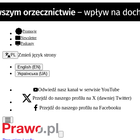
- otwiera się w nowej karcie
Promocje
Newsletter
Podcasty
Zmień język - bieżący:
Zmień język strony
PL
English (EN)
Українська (UA)
Odwiedź nasz kanał w serwisie YouTube
Youtube - otwiera się w nowej karcie
Przejdź do naszego profilu na X (dawniej Twitter)
X - otwiera się w nowej karcie
Przejdź do naszego profilu na Facebooku
Facebook - otwiera się w nowej karcie