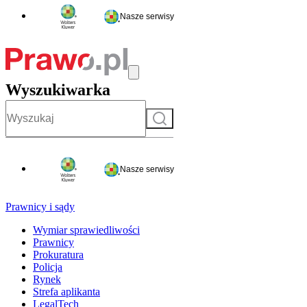
Nasze serwisy
Wyszukiwarka
Szukaj
Nasze serwisy
Prawnicy i sądy
Wymiar sprawiedliwości
Prawnicy
Prokuratura
Policja
Rynek
Strefa aplikanta
LegalTech