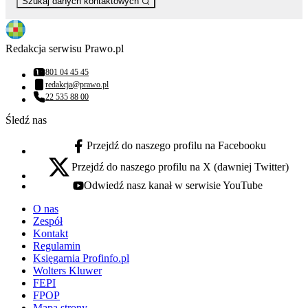
Szukaj danych kontaktowych
Redakcja serwisu Prawo.pl
801 04 45 45
Numer telefonu:
redakcja@prawo.pl
Adres email:
22 535 88 00
Numer telefonu:
Śledź nas
Przejdź do naszego profilu na Facebooku
facebook - otwiera się w nowej karcie
Przejdź do naszego profilu na X (dawniej Twitter)
x - otwiera się w nowej karcie
Odwiedź nasz kanał w serwisie YouTube
youtube - otwiera się w nowej karcie
O nas
Zespół
Kontakt
Regulamin
Księgarnia Profinfo.pl
Wolters Kluwer
FEPI
FPOP
Mapa strony