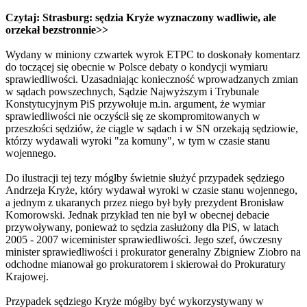
Czytaj:
Strasburg: sędzia Kryże wyznaczony wadliwie, ale
orzekał bezstronnie>>
Wydany w miniony czwartek wyrok ETPC to doskonały komentarz
do toczącej się obecnie w Polsce debaty o kondycji wymiaru
sprawiedliwości. Uzasadniając konieczność wprowadzanych zmian
w sądach powszechnych, Sądzie Najwyższym i Trybunale
Konstytucyjnym PiS przywołuje m.in. argument, że wymiar
sprawiedliwości nie oczyścił się ze skompromitowanych w
przeszłości sędziów, że ciągle w sądach i w SN orzekają sędziowie,
którzy wydawali wyroki "za komuny", w tym w czasie stanu
wojennego.
Do ilustracji tej tezy mógłby świetnie służyć przypadek sędziego
Andrzeja Kryże, który wydawał wyroki w czasie stanu wojennego,
a jednym z ukaranych przez niego był były prezydent Bronisław
Komorowski. Jednak przykład ten nie był w obecnej debacie
przywoływany, ponieważ to sędzia zasłużony dla PiS, w latach
2005 - 2007 wiceminister sprawiedliwości. Jego szef, ówczesny
minister sprawiedliwości i prokurator generalny Zbigniew Ziobro na
odchodne mianował go prokuratorem i skierował do Prokuratury
Krajowej.
Przypadek sędziego Kryże mógłby być wykorzystywany w