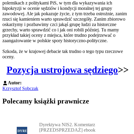
polemikach z politykami PiS, w tym dla wykazywania ich
hipokryzji w ocenie sędziów i kondycji moralnej tej grupy
zawodowej. Ale jak pokazuje życie, z tym trzeba ostrożnie, zanim
rzuci się kamieniem warto sprawdzić szczegóły. Zanim zbiorowo
oskarżymy i pozbawimy czci jakąś grupę ludzi za historczne
grzechy, warto sprawdzić co i jak oni robili później. Tu mamy
przykład takiej oceny z miejsca, które trudno podejrzewać o
zaangażowanie w polskie spory historyczno-polityczne.
Szkoda, że w krajowej debacie tak trudno o tego typu rzeczowe
oceny.
Pozycja ustrojowa sędziego
>>
Autor:
Krzysztof Sobczak
Polecamy książki prawnicze
Przejdź do: Dyrektywa NIS2. Komentarz [PRZEDSPRZEDAŻ] ebook,
Dyrektywa NIS2. Komentarz
[PRZEDSPRZEDAŻ] ebook