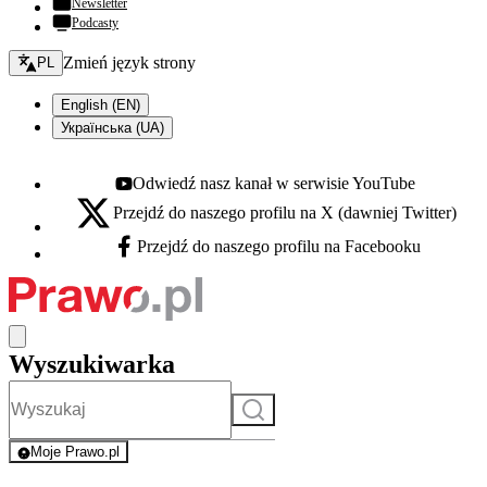
Newsletter
Podcasty
Zmień język - bieżący:
Zmień język strony
PL
English (EN)
Українська (UA)
Odwiedź nasz kanał w serwisie YouTube
Youtube - otwiera się w nowej karcie
Przejdź do naszego profilu na X (dawniej Twitter)
X - otwiera się w nowej karcie
Przejdź do naszego profilu na Facebooku
Facebook - otwiera się w nowej karcie
Wyszukiwarka
Szukaj
Moje Prawo.pl
- rejestracja i logowanie do serwisu