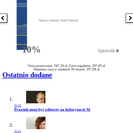
Poprzednia książka
N
Mateusz Jakubik, Rafał Prabucki
10%
Sprawdź
Rabatu
Cena promocyjna: 267,30 zł |
Cena regularna: 297,00 zł
Najniższa cena w ostatnich 30 dniach: 207,90 zł
Ostatnio dodane
05:32
Przejdź do artykułu:
Prawnik musi być odporny na halucynacje AI
05:21