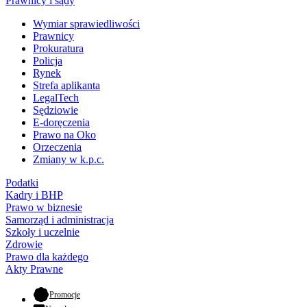
Prawnicy i sądy
Wymiar sprawiedliwości
Prawnicy
Prokuratura
Policja
Rynek
Strefa aplikanta
LegalTech
Sędziowie
E-doręczenia
Prawo na Oko
Orzeczenia
Zmiany w k.p.c.
Podatki
Kadry i BHP
Prawo w biznesie
Samorząd i administracja
Szkoły i uczelnie
Zdrowie
Prawo dla każdego
Akty Prawne
- otwiera się w nowej karcie
Promocje