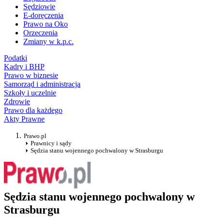
Sędziowie
E-doręczenia
Prawo na Oko
Orzeczenia
Zmiany w k.p.c.
Podatki
Kadry i BHP
Prawo w biznesie
Samorząd i administracja
Szkoły i uczelnie
Zdrowie
Prawo dla każdego
Akty Prawne
Prawo.pl
Prawnicy i sądy
Sędzia stanu wojennego pochwalony w Strasburgu
Sędzia stanu wojennego pochwalony w
Strasburgu