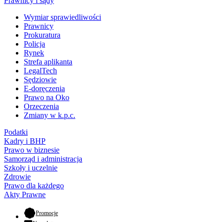
Prawnicy i sądy
Wymiar sprawiedliwości
Prawnicy
Prokuratura
Policja
Rynek
Strefa aplikanta
LegalTech
Sędziowie
E-doręczenia
Prawo na Oko
Orzeczenia
Zmiany w k.p.c.
Podatki
Kadry i BHP
Prawo w biznesie
Samorząd i administracja
Szkoły i uczelnie
Zdrowie
Prawo dla każdego
Akty Prawne
- otwiera się w nowej karcie
Promocje