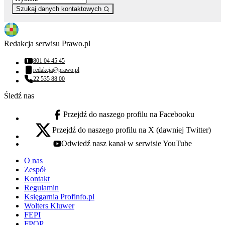
Szukaj danych kontaktowych
Redakcja serwisu Prawo.pl
801 04 45 45
Numer telefonu:
redakcja@prawo.pl
Adres email:
22 535 88 00
Numer telefonu:
Śledź nas
Przejdź do naszego profilu na Facebooku
facebook - otwiera się w nowej karcie
Przejdź do naszego profilu na X (dawniej Twitter)
x - otwiera się w nowej karcie
Odwiedź nasz kanał w serwisie YouTube
youtube - otwiera się w nowej karcie
O nas
Zespół
Kontakt
Regulamin
Księgarnia Profinfo.pl
Wolters Kluwer
FEPI
FPOP