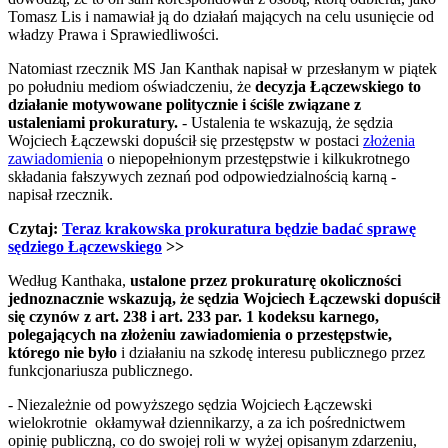
Tomasz Lis i namawiał ją do działań mających na celu usunięcie od
władzy Prawa i Sprawiedliwości.
Natomiast rzecznik MS Jan Kanthak napisał w przesłanym w piątek
po południu mediom oświadczeniu, że
decyzja Łączewskiego to
działanie motywowane politycznie i ściśle związane z
ustaleniami prokuratury.
- Ustalenia te wskazują, że sędzia
Wojciech Łączewski dopuścił się przestępstw w postaci
złożenia
zawiadomienia
o niepopełnionym przestępstwie i kilkukrotnego
składania fałszywych zeznań pod odpowiedzialnością karną -
napisał rzecznik.
Czytaj:
Teraz krakowska prokuratura będzie badać sprawę
sędziego Łączewskiego
>>
Według Kanthaka,
ustalone przez prokuraturę okoliczności
jednoznacznie wskazują, że sędzia Wojciech Łączewski dopuścił
się czynów z art. 238 i art. 233 par. 1 kodeksu karnego,
polegających na złożeniu zawiadomienia o przestępstwie,
którego nie było
i działaniu na szkodę interesu publicznego przez
funkcjonariusza publicznego.
- Niezależnie od powyższego sędzia Wojciech Łączewski
wielokrotnie okłamywał dziennikarzy, a za ich pośrednictwem
opinię publiczną, co do swojej roli w wyżej opisanym zdarzeniu,