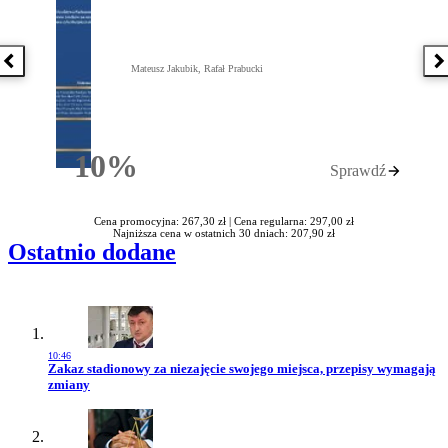
Poprzednia książka
N
Mateusz Jakubik, Rafał Prabucki
10%
Sprawdź
Rabatu
Cena promocyjna: 267,30 zł |
Cena regularna: 297,00 zł
Najniższa cena w ostatnich 30 dniach: 207,90 zł
Ostatnio dodane
10:46
Przejdź do artykułu:
Zakaz stadionowy za niezajęcie swojego miejsca, przepisy wymagają
zmiany