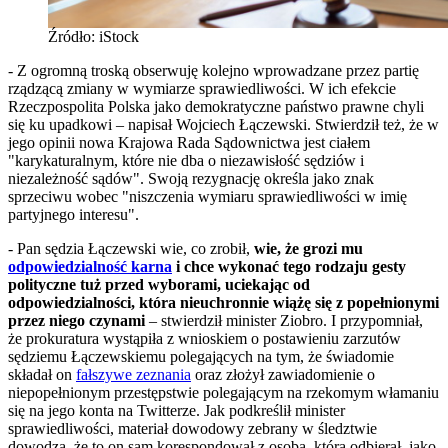
Źródło: iStock
- Z ogromną troską obserwuję kolejno wprowadzane przez partię
rządzącą zmiany w wymiarze sprawiedliwości. W ich efekcie
Rzeczpospolita Polska jako demokratyczne państwo prawne chyli
się ku upadkowi – napisał Wojciech Łączewski. Stwierdził też, że w
jego opinii nowa Krajowa Rada Sądownictwa jest ciałem
"karykaturalnym, które nie dba o niezawisłość sędziów i
niezależność sądów". Swoją rezygnację określa jako znak
sprzeciwu wobec "niszczenia wymiaru sprawiedliwości w imię
partyjnego interesu".
- Pan sędzia Łączewski wie, co zrobił,
wie, że grozi mu
odpowiedzialność karna
i chce wykonać tego rodzaju gesty
polityczne tuż przed wyborami, uciekając od
odpowiedzialności, która nieuchronnie wiążę się z popełnionymi
przez niego czynami
– stwierdził minister Ziobro. I przypomniał,
że prokuratura wystąpiła z wnioskiem o postawieniu zarzutów
sędziemu Łączewskiemu polegających na tym, że świadomie
składał on
fałszywe zeznania
oraz złożył zawiadomienie o
niepopełnionym przestępstwie polegającym na rzekomym włamaniu
się na jego konta na Twitterze. Jak podkreślił minister
sprawiedliwości, materiał dowodowy zebrany w śledztwie
dowodzą, że to on sam korespondował z osobą, którą odbierał, jako