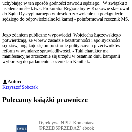
uchybiając w ten sposób godności zawodu sędziego. W związku z
ustaleniami śledztwa, Prokurator Regionalny w Krakowie skierował
do Sądu Dyscyplinarnego wniosek o zezwolenie na pociągnięcie
sędziego do odpowiedzialności karnej - poinformował rzecznik MS.
Jego zdaniem publiczne wypowiedzi Wojciecha Łączewskiego
potwierdzają, że wbrew zasadzie bezstronności i apolityczności
sędziów, angażuje się on po stronie politycznych przeciwników
reform w wymiarze sprawiedliwości. - Taki charakter ma
manifestacyjne zrzeczenie się urzędu w ostatnim dniu kampanii
wyborczej do parlamentu - ocenił Jan Kanthak.
Autor:
Krzysztof Sobczak
Polecamy książki prawnicze
Przejdź do: Dyrektywa NIS2. Komentarz [PRZEDSPRZEDAŻ] ebook,
Dyrektywa NIS2. Komentarz
[PRZEDSPRZEDAŻ] ebook