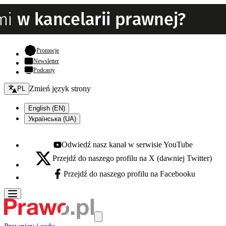
- otwiera się w nowej karcie
Promocje
Newsletter
Podcasty
Zmień język - bieżący:
Zmień język strony
PL
English (EN)
Українська (UA)
Odwiedź nasz kanał w serwisie YouTube
Youtube - otwiera się w nowej karcie
Przejdź do naszego profilu na X (dawniej Twitter)
X - otwiera się w nowej karcie
Przejdź do naszego profilu na Facebooku
Facebook - otwiera się w nowej karcie