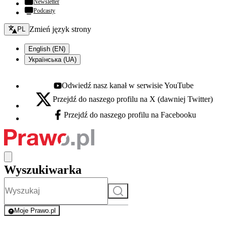
Newsletter
Podcasty
Zmień język - bieżący:
Zmień język strony
PL
English (EN)
Українська (UA)
Odwiedź nasz kanał w serwisie YouTube
Youtube - otwiera się w nowej karcie
Przejdź do naszego profilu na X (dawniej Twitter)
X - otwiera się w nowej karcie
Przejdź do naszego profilu na Facebooku
Facebook - otwiera się w nowej karcie
Wyszukiwarka
Szukaj
Moje Prawo.pl
- rejestracja i logowanie do serwisu