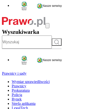
Nasze serwisy
Wyszukiwarka
Szukaj
Nasze serwisy
Prawnicy i sądy
Wymiar sprawiedliwości
Prawnicy
Prokuratura
Policja
Rynek
Strefa aplikanta
LegalTech