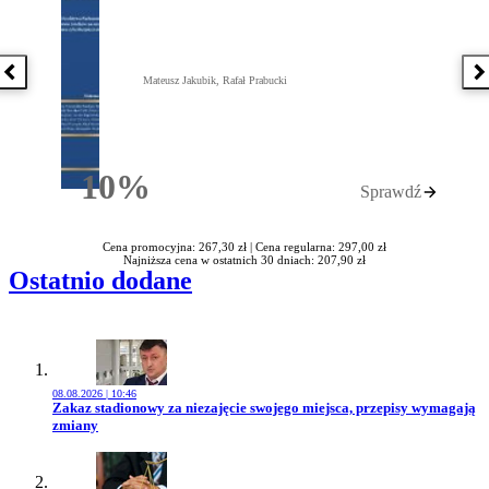
Poprzednia książka
N
Mateusz Jakubik, Rafał Prabucki
10%
Sprawdź
Rabatu
Cena promocyjna: 267,30 zł |
Cena regularna: 297,00 zł
Najniższa cena w ostatnich 30 dniach: 207,90 zł
Ostatnio dodane
08.08.2026 | 10:46
Przejdź do artykułu:
Zakaz stadionowy za niezajęcie swojego miejsca, przepisy wymagają
zmiany