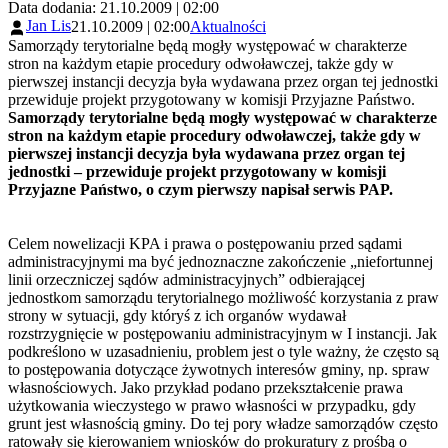
Data dodania: 21.10.2009 | 02:00
Jan Lis
21.10.2009 | 02:00
Aktualności
Samorządy terytorialne będą mogły występować w charakterze
stron na każdym etapie procedury odwoławczej, także gdy w
pierwszej instancji decyzja była wydawana przez organ tej jednostki
przewiduje projekt przygotowany w komisji Przyjazne Państwo.
Samorządy terytorialne będą mogły występować w charakterze
stron na każdym etapie procedury odwoławczej, także gdy w
pierwszej instancji decyzja była wydawana przez organ tej
jednostki – przewiduje projekt przygotowany w komisji
Przyjazne Państwo, o czym pierwszy napisał serwis PAP.
Celem nowelizacji KPA i prawa o postępowaniu przed sądami
administracyjnymi ma być jednoznaczne zakończenie „niefortunnej
linii orzeczniczej sądów administracyjnych” odbierającej
jednostkom samorządu terytorialnego możliwość korzystania z praw
strony w sytuacji, gdy któryś z ich organów wydawał
rozstrzygnięcie w postępowaniu administracyjnym w I instancji. Jak
podkreślono w uzasadnieniu, problem jest o tyle ważny, że często są
to postępowania dotyczące żywotnych interesów gminy, np. spraw
własnościowych. Jako przykład podano przekształcenie prawa
użytkowania wieczystego w prawo własności w przypadku, gdy
grunt jest własnością gminy. Do tej pory władze samorządów często
ratowały się kierowaniem wniosków do prokuratury z prośbą o