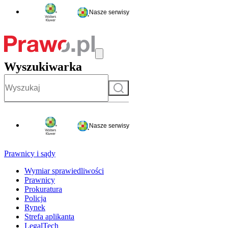
Nasze serwisy
Wyszukiwarka
Szukaj
Nasze serwisy
Prawnicy i sądy
Wymiar sprawiedliwości
Prawnicy
Prokuratura
Policja
Rynek
Strefa aplikanta
LegalTech