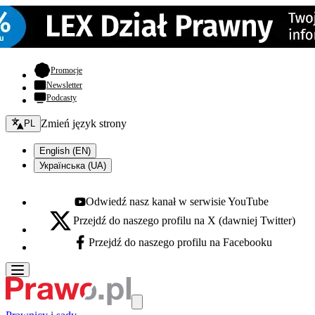
- otwiera się w nowej karcie
Promocje
Newsletter
Podcasty
Zmień język - bieżący:
Zmień język strony
PL
English (EN)
Українська (UA)
Odwiedź nasz kanał w serwisie YouTube
Youtube - otwiera się w nowej karcie
Przejdź do naszego profilu na X (dawniej Twitter)
X - otwiera się w nowej karcie
Przejdź do naszego profilu na Facebooku
Facebook - otwiera się w nowej karcie