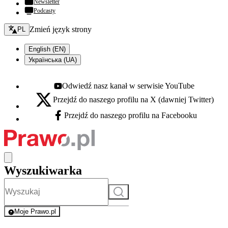
Newsletter
Podcasty
Zmień język - bieżący:
Zmień język strony
PL
English (EN)
Українська (UA)
Odwiedź nasz kanał w serwisie YouTube
Youtube - otwiera się w nowej karcie
Przejdź do naszego profilu na X (dawniej Twitter)
X - otwiera się w nowej karcie
Przejdź do naszego profilu na Facebooku
Facebook - otwiera się w nowej karcie
Wyszukiwarka
Szukaj
Moje Prawo.pl
- rejestracja i logowanie do serwisu