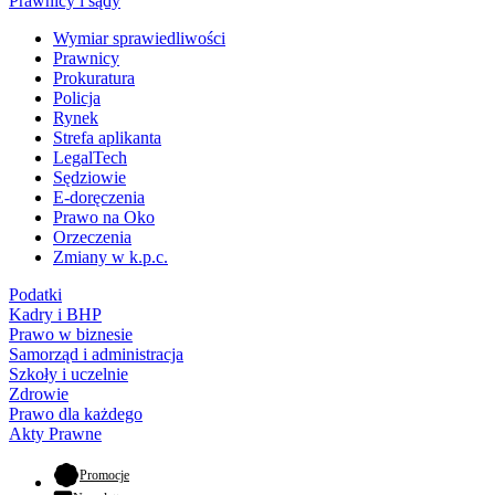
Prawnicy i sądy
Wymiar sprawiedliwości
Prawnicy
Prokuratura
Policja
Rynek
Strefa aplikanta
LegalTech
Sędziowie
E-doręczenia
Prawo na Oko
Orzeczenia
Zmiany w k.p.c.
Podatki
Kadry i BHP
Prawo w biznesie
Samorząd i administracja
Szkoły i uczelnie
Zdrowie
Prawo dla każdego
Akty Prawne
- otwiera się w nowej karcie
Promocje