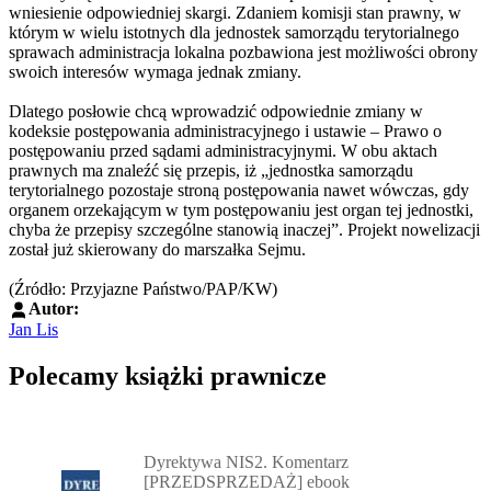
wniesienie odpowiedniej skargi. Zdaniem komisji stan prawny, w
którym w wielu istotnych dla jednostek samorządu terytorialnego
sprawach administracja lokalna pozbawiona jest możliwości obrony
swoich interesów wymaga jednak zmiany.
Dlatego posłowie chcą wprowadzić odpowiednie zmiany w
kodeksie postępowania administracyjnego i ustawie – Prawo o
postępowaniu przed sądami administracyjnymi. W obu aktach
prawnych ma znaleźć się przepis, iż „jednostka samorządu
terytorialnego pozostaje stroną postępowania nawet wówczas, gdy
organem orzekającym w tym postępowaniu jest organ tej jednostki,
chyba że przepisy szczególne stanowią inaczej”. Projekt nowelizacji
został już skierowany do marszałka Sejmu.
(Źródło: Przyjazne Państwo/PAP/KW)
Autor:
Jan Lis
Polecamy książki prawnicze
Przejdź do: Dyrektywa NIS2. Komentarz [PRZEDSPRZEDAŻ] ebook,
Dyrektywa NIS2. Komentarz
[PRZEDSPRZEDAŻ] ebook