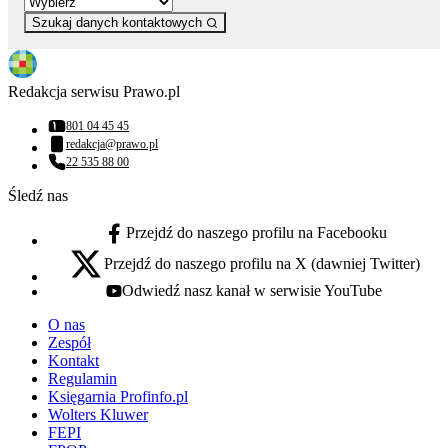
Szukaj danych kontaktowych
Redakcja serwisu Prawo.pl
801 04 45 45
Numer telefonu:
redakcja@prawo.pl
Adres email:
22 535 88 00
Numer telefonu:
Śledź nas
Przejdź do naszego profilu na Facebooku
facebook - otwiera się w nowej karcie
Przejdź do naszego profilu na X (dawniej Twitter)
x - otwiera się w nowej karcie
Odwiedź nasz kanał w serwisie YouTube
youtube - otwiera się w nowej karcie
O nas
Zespół
Kontakt
Regulamin
Księgarnia Profinfo.pl
Wolters Kluwer
FEPI