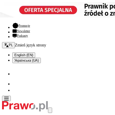
- otwiera się w nowej karcie
Promocje
Newsletter
Podcasty
Zmień język - bieżący:
Zmień język strony
PL
English (EN)
Українська (UA)