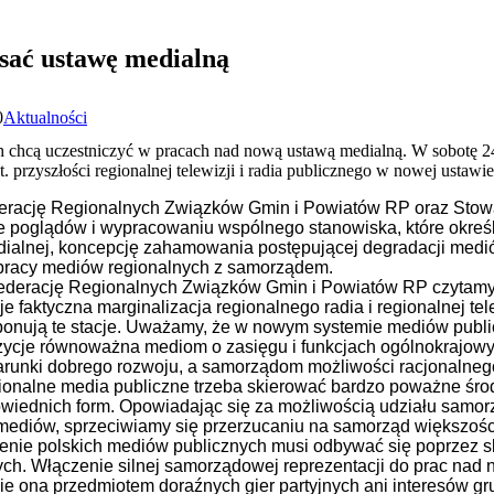
sać ustawę medialną
0
Aktualności
h chcą uczestniczyć w pracach nad nową ustawą medialną. W sobotę 24
rzyszłości regionalnej telewizji i radia publicznego w nowej ustawie
erację Regionalnych Związków Gmin i Powiatów RP oraz Stow
e poglądów i wypracowaniu wspólnego stanowiska, które okreś
dialnej, koncepcję zahamowania postępującej degradacji medi
pracy mediów regionalnych z samorządem.
derację Regionalnych Związków Gmin i Powiatów RP czytamy 
faktyczna marginalizacja regionalnego radia i regionalnej tel
onują te stacje. Uważamy, że w nowym systemie mediów publicz
ycje równoważna mediom o zasięgu i funkcjach ogólnokrajowych
runki dobrego rozwoju, a samorządom możliwości racjonalnego
gionalne media publiczne trzeba skierować bardzo poważne środ
owiednich form.
Opowiadając się za możliwością udziału samo
 mediów, sprzeciwiamy się przerzucaniu na samorząd większośc
nie polskich mediów publicznych musi odbywać się poprzez sku
ych.
Włączenie silnej samorządowej reprezentacji do prac nad
ie ona przedmiotem doraźnych gier partyjnych ani interesów g