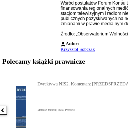
Wśród postulatów Forum Konsult
finansowania regionalnych medi
stacjom telewizyjnym i radiom n
publicznych pozyskiwanych na no
zmianami w prawie medialnym doty
Źródło: „Obserwatorium Wolnośc
Autor:
Krzysztof Sobczak
Polecamy książki prawnicze
Przejdź do: Dyrektywa NIS2. Komentarz [PRZEDSPRZEDAŻ] ebook,
Dyrektywa NIS2. Komentarz [PRZEDSPRZEDA
Mateusz Jakubik, Rafał Prabucki
Poprzednia książka