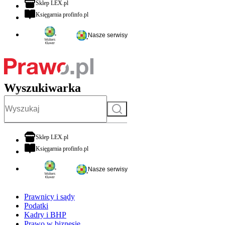
otwiera się w nowej karcie
Sklep LEX.pl
otwiera się w nowej karcie
Księgarnia profinfo.pl
Nasze serwisy
Wyszukiwarka
Szukaj
otwiera się w nowej karcie
Sklep LEX.pl
otwiera się w nowej karcie
Księgarnia profinfo.pl
Nasze serwisy
Prawnicy i sądy
Podatki
Kadry i BHP
Prawo w biznesie