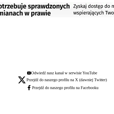
Odwiedź nasz kanał w serwisie YouTube
Youtube - otwiera się w nowej karcie
Przejdź do naszego profilu na X (dawniej Twitter)
X - otwiera się w nowej karcie
Przejdź do naszego profilu na Facebooku
Facebook - otwiera się w nowej karcie