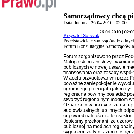
Samorządowcy chcą pi
Data dodania: 26.04.2010 | 02:00
26.04.2010 | 02:0
Krzysztof Sobczak
Przedstawiciele samrządów lokalnyc
Forum Konsultacyjne Samorządów nt. p
Forum zorganizowane przez Fed
Małopolski
miało służyć wymiani
publicznych w nowej ustawie me
finansowania oraz zasady współ
W apelu przygotowanym przez Fe
poważne zaniepokojenie wywołuje 
ogromnego potencjału jakim dysp
regionalna powinny posiadać poz
stworzyć regionalnym mediom wa
Oznacza to w praktyce, że na re
audiowizualnych lub innych odp
odpowiedzialności za ten sektor
Jesteśmy przekonani, że uzdrowie
publicznej na mediach regionaln
sygnałem, że tym razem nie będz