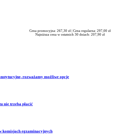
Cena promocyjna: 267,30 zł |
Cena regularna: 297,00 zł
Najniższa cena w ostatnich 30 dniach: 207,90 zł
konstytucyjne, rozważamy możliwe opcje
 nie trzeba płacić
w komisjach egzaminacyjnych