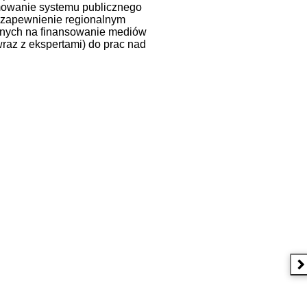
rmowanie systemu publicznego
 zapewnienie regionalnym
zonych na finansowanie mediów
raz z ekspertami) do prac nad
N