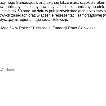
acyjnego Samorządów znalazły się także m.in.: szybkie zrefo
ów publicznych, tak aby powstrzymać ich ekonomiczny upadek,
ie mniej niż 50 proc. udziału w publicznych środkach przeznac
wych zasadach oraz włączenie reprezentacji samorządowej (w
czącymi regionalnego radia i telewizji.
i Mediów w Polsce” Helsińskiej Fundacji Praw Człowieka
 Mateusz Jakubik, Rafał Prabucki - otwiera się w nowym oknie
Ż] ebook