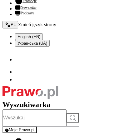
- otwiera się w nowej karcie
Promocje
Newsletter
Podcasty
Zmień język - bieżący:
Zmień język strony
PL
English (EN)
Українська (UA)
Wyszukiwarka
Szukaj
Moje Prawo.pl
- rejestracja i logowanie do serwisu