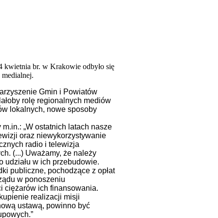
 kwietnia br. w Krakowie odbyło się
 medialnej.
arzyszenie Gmin i Powiatów
lałoby rolę regionalnych mediów
ów lokalnych, nowe sposoby
m.in.:
„W ostatnich latach nasze
ewizji oraz niewykorzystywanie
nych radio i telewizja
. (...)
Uważamy, że należy
 udziału w ich przebudowie.
ki publiczne, pochodzące z opłat
rządu w ponoszeniu
i ciężarów ich finansowania.
pienie realizacji misji
 nową ustawą, powinno być
rupowych.”