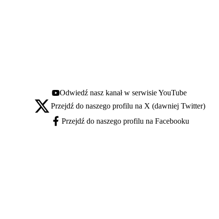
Odwiedź nasz kanał w serwisie YouTube
Youtube - otwiera się w nowej karcie
Przejdź do naszego profilu na X (dawniej Twitter)
X - otwiera się w nowej karcie
Przejdź do naszego profilu na Facebooku
Facebook - otwiera się w nowej karcie