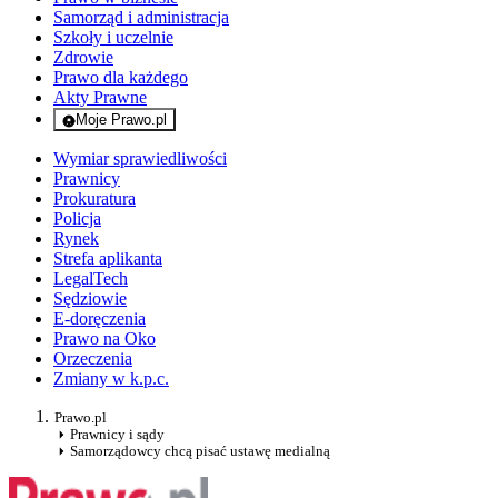
Samorząd i administracja
Szkoły i uczelnie
Zdrowie
Prawo dla każdego
Akty Prawne
Moje Prawo.pl
- rejestracja i logowanie do serwisu
Wymiar sprawiedliwości
Prawnicy
Prokuratura
Policja
Rynek
Strefa aplikanta
LegalTech
Sędziowie
E-doręczenia
Prawo na Oko
Orzeczenia
Zmiany w k.p.c.
Prawo.pl
Prawnicy i sądy
Samorządowcy chcą pisać ustawę medialną