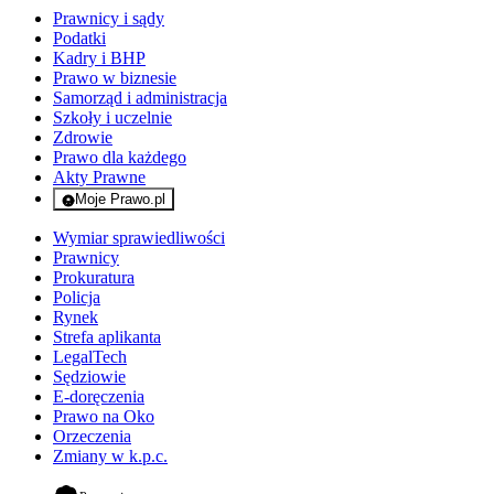
Prawnicy i sądy
Podatki
Kadry i BHP
Prawo w biznesie
Samorząd i administracja
Szkoły i uczelnie
Zdrowie
Prawo dla każdego
Akty Prawne
Moje Prawo.pl
- rejestracja i logowanie do serwisu
Wymiar sprawiedliwości
Prawnicy
Prokuratura
Policja
Rynek
Strefa aplikanta
LegalTech
Sędziowie
E-doręczenia
Prawo na Oko
Orzeczenia
Zmiany w k.p.c.