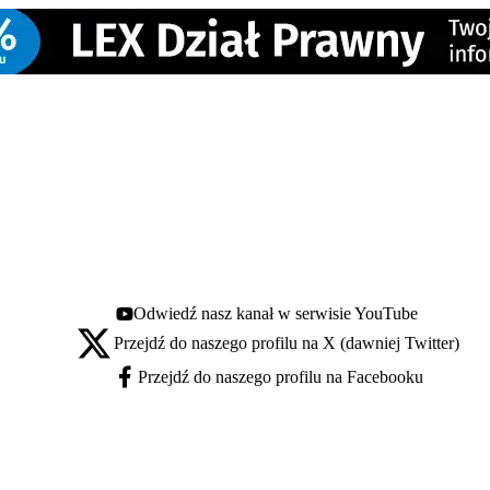
Odwiedź nasz kanał w serwisie YouTube
Youtube - otwiera się w nowej karcie
Przejdź do naszego profilu na X (dawniej Twitter)
X - otwiera się w nowej karcie
Przejdź do naszego profilu na Facebooku
Facebook - otwiera się w nowej karcie