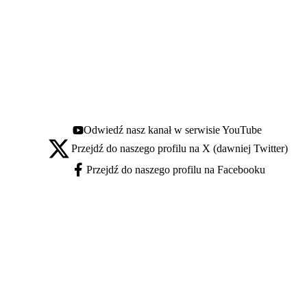
Odwiedź nasz kanał w serwisie YouTube
Youtube - otwiera się w nowej karcie
Przejdź do naszego profilu na X (dawniej Twitter)
X - otwiera się w nowej karcie
Przejdź do naszego profilu na Facebooku
Facebook - otwiera się w nowej karcie