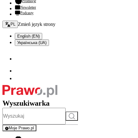
- otwiera się w nowej karcie
Promocje
Newsletter
Podcasty
Zmień język - bieżący:
Zmień język strony
PL
English (EN)
Українська (UA)
Wyszukiwarka
Szukaj
Moje Prawo.pl
- rejestracja i logowanie do serwisu