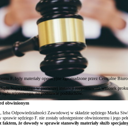
emu F. były materiały operacyjne zgromadzone przez Centralne Biuro
Sądu Najwyższego w pierwszej instancji
rozpoznawała wniosek prokur
go sądu rejonowego, na podstawie podsłuchów.
zed obwinionym
br., Izba Odpowiedzialności Zawodowej w składzie sędziego Marka Siw
w sprawie sędziego F. nie zostały udostępnione obwinionemu i jego p
 faktem, że dowody w sprawie stanowiły materiały służb specjaln