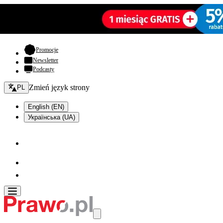
- otwiera się w nowej karcie
Promocje
Newsletter
Podcasty
Zmień język - bieżący:
Zmień język strony
PL
English (EN)
Українська (UA)