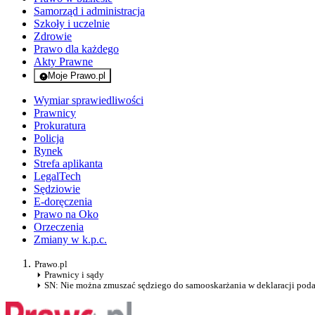
Samorząd i administracja
Szkoły i uczelnie
Zdrowie
Prawo dla każdego
Akty Prawne
Moje Prawo.pl
- rejestracja i logowanie do serwisu
Wymiar sprawiedliwości
Prawnicy
Prokuratura
Policja
Rynek
Strefa aplikanta
LegalTech
Sędziowie
E-doręczenia
Prawo na Oko
Orzeczenia
Zmiany w k.p.c.
Prawo.pl
Prawnicy i sądy
SN: Nie można zmuszać sędziego do samooskarżania w deklaracji pod