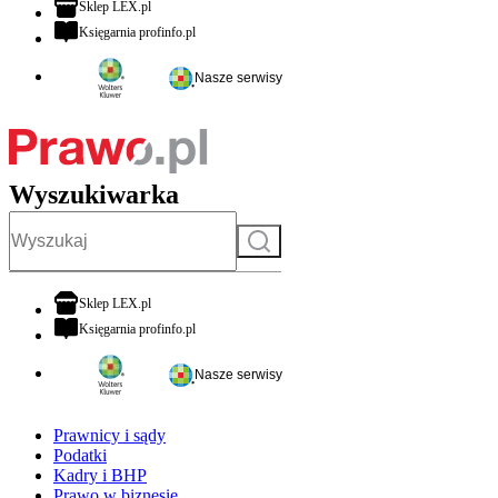
otwiera się w nowej karcie
Sklep LEX.pl
otwiera się w nowej karcie
Księgarnia profinfo.pl
Nasze serwisy
Wyszukiwarka
Szukaj
otwiera się w nowej karcie
Sklep LEX.pl
otwiera się w nowej karcie
Księgarnia profinfo.pl
Nasze serwisy
Prawnicy i sądy
Podatki
Kadry i BHP
Prawo w biznesie