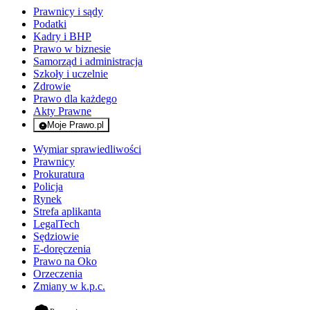
Prawnicy i sądy
Podatki
Kadry i BHP
Prawo w biznesie
Samorząd i administracja
Szkoły i uczelnie
Zdrowie
Prawo dla każdego
Akty Prawne
Moje Prawo.pl
- rejestracja i logowanie do serwisu
Wymiar sprawiedliwości
Prawnicy
Prokuratura
Policja
Rynek
Strefa aplikanta
LegalTech
Sędziowie
E-doręczenia
Prawo na Oko
Orzeczenia
Zmiany w k.p.c.