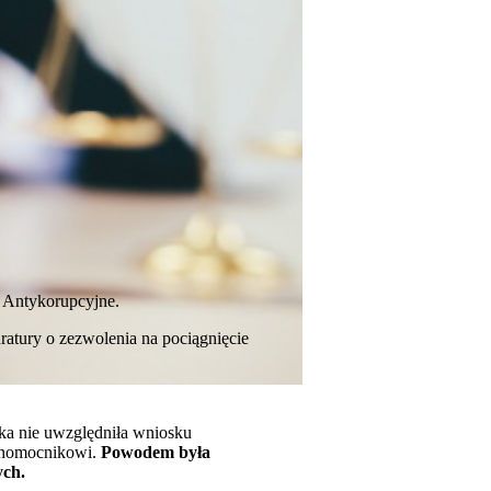
 Antykorupcyjne.
atury o zezwolenia na pociągnięcie
ka
nie uwzględniła wniosku
ełnomocnikowi.
Powodem była
ych.