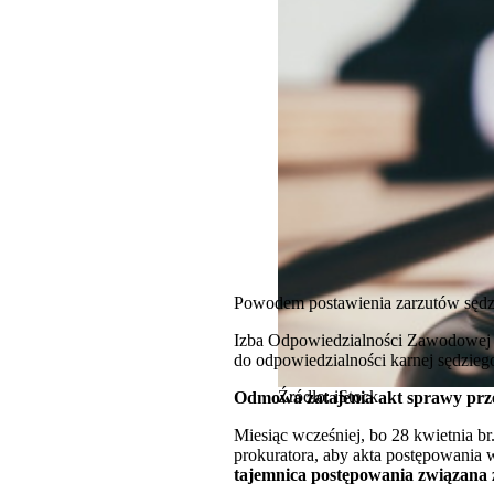
Powodem postawienia zarzutów sędzi
Izba Odpowiedzialności Zawodowej 
do odpowiedzialności karnej sędzie
Źródło: iStock
Odmowa zatajenia akt sprawy pr
Miesiąc wcześniej, bo 28 kwietnia 
prokuratora, aby akta postępowania 
tajemnica postępowania związana z