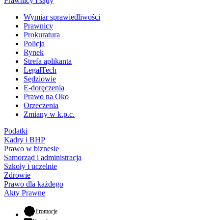
Prawnicy i sądy
Wymiar sprawiedliwości
Prawnicy
Prokuratura
Policja
Rynek
Strefa aplikanta
LegalTech
Sędziowie
E-doręczenia
Prawo na Oko
Orzeczenia
Zmiany w k.p.c.
Podatki
Kadry i BHP
Prawo w biznesie
Samorząd i administracja
Szkoły i uczelnie
Zdrowie
Prawo dla każdego
Akty Prawne
- otwiera się w nowej karcie
Promocje