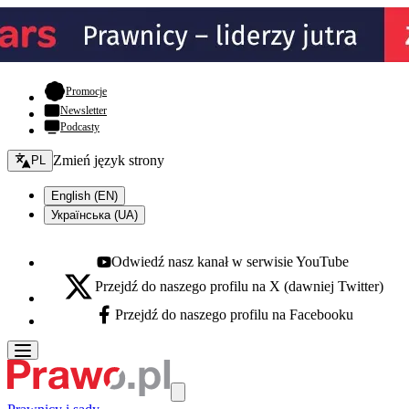
- otwiera się w nowej karcie
Promocje
Newsletter
Podcasty
Zmień język - bieżący:
Zmień język strony
PL
English (EN)
Українська (UA)
Odwiedź nasz kanał w serwisie YouTube
Youtube - otwiera się w nowej karcie
Przejdź do naszego profilu na X (dawniej Twitter)
X - otwiera się w nowej karcie
Przejdź do naszego profilu na Facebooku
Facebook - otwiera się w nowej karcie