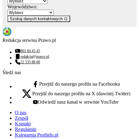
Województwo:
Szukaj danych kontaktowych
Redakcja serwisu Prawo.pl
801 04 45 45
Numer telefonu:
redakcja@prawo.pl
Adres email:
22 535 88 00
Numer telefonu:
Śledź nas
Przejdź do naszego profilu na Facebooku
facebook - otwiera się w nowej karcie
Przejdź do naszego profilu na X (dawniej Twitter)
x - otwiera się w nowej karcie
Odwiedź nasz kanał w serwisie YouTube
youtube - otwiera się w nowej karcie
O nas
Zespół
Kontakt
Regulamin
Księgarnia Profinfo.pl