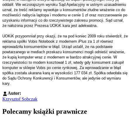
oddalił. We wczorajszym wyroku Sąd Apelacyjny w ustnym uzasadnieniu
uznał, że treść reklamy wywołuje u konsumentów złudne wrażenie co do
możliwości nabycia laptopa i modemu w cenie 1 zł oraz rozczarowanie po
uzyskaniu informacji co do rzeczywistego zakresu promocji. Sąd uznał,
że nałożona przez Prezesa UOKiK kara jest adekwatna.
UOKiK przypomniał przy okazji, że na pod koniec 2009 roku stwierdził, że
reklama spółki Vobis Notebook z modemem iPlus za 1 zł również
wprowadziła konsumentów w błąd. Urząd ustalił, że na podstawie
powtarzanego w mediach przekazu konsumenci mogli odnieść wrażenie,
że kupią komputer wraz z modemem w bardzo atrakcyjnej cenie. W
rzeczywistości to modem kosztował 1 zł, wtedy gdy konsument zakupił
komputer w sklepie Vobis po cenie rynkowej. Za wprowadzanie w błąd
spółka została ukarana karą w wysokości 177 034 zł. Spółka odwołała się
do Sądu Ochrony Konkurencji i Konsumentów, ale jedynie od wymiaru
kary.
Autor:
Krzysztof Sobczak
Polecamy książki prawnicze
Przejdź do: Dyrektywa NIS2. Komentarz [PRZEDSPRZEDAŻ] ebook,