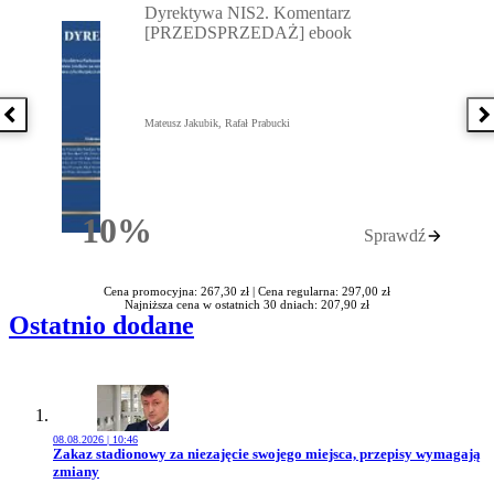
Dyrektywa NIS2. Komentarz
[PRZEDSPRZEDAŻ] ebook
Poprzednia książka
N
Mateusz Jakubik, Rafał Prabucki
10%
Sprawdź
Rabatu
Cena promocyjna: 267,30 zł |
Cena regularna: 297,00 zł
Najniższa cena w ostatnich 30 dniach: 207,90 zł
Ostatnio dodane
08.08.2026 | 10:46
Przejdź do artykułu:
Zakaz stadionowy za niezajęcie swojego miejsca, przepisy wymagają
zmiany