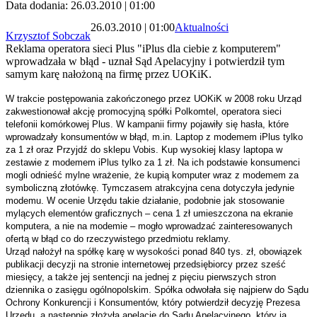
Data dodania: 26.03.2010 | 01:00
26.03.2010 | 01:00
Aktualności
Krzysztof Sobczak
Reklama operatora sieci Plus "iPlus dla ciebie z komputerem"
wprowadzała w błąd - uznał Sąd Apelacyjny i potwierdził tym
samym karę nałożoną na firmę przez UOKiK.
W trakcie postępowania zakończonego przez UOKiK w 2008 roku Urząd
zakwestionował akcję promocyjną spółki Polkomtel, operatora sieci
telefonii komórkowej Plus. W kampanii firmy pojawiły się hasła, które
wprowadzały konsumentów w błąd, m.in. Laptop z modemem iPlus tylko
za 1 zł oraz Przyjdź do sklepu Vobis. Kup wysokiej klasy laptopa w
zestawie z modemem iPlus tylko za 1 zł. Na ich podstawie konsumenci
mogli odnieść mylne wrażenie, że kupią komputer wraz z modemem za
symboliczną złotówkę. Tymczasem atrakcyjna cena dotyczyła jedynie
modemu. W ocenie Urzędu takie działanie, podobnie jak stosowanie
mylących elementów graficznych – cena 1 zł umieszczona na ekranie
komputera, a nie na modemie – mogło wprowadzać zainteresowanych
ofertą w błąd co do rzeczywistego przedmiotu reklamy.
Urząd nałożył na spółkę karę w wysokości ponad 840 tys. zł, obowiązek
publikacji decyzji na stronie internetowej przedsiębiorcy przez sześć
miesięcy, a także jej sentencji na jednej z pięciu pierwszych stron
dziennika o zasięgu ogólnopolskim.
Spółka odwołała się najpierw do Sądu
Ochrony Konkurencji i Konsumentów, który potwierdził decyzję Prezesa
Urzędu, a następnie złożyła apelację do Sądu Apelacyjnego, który ją