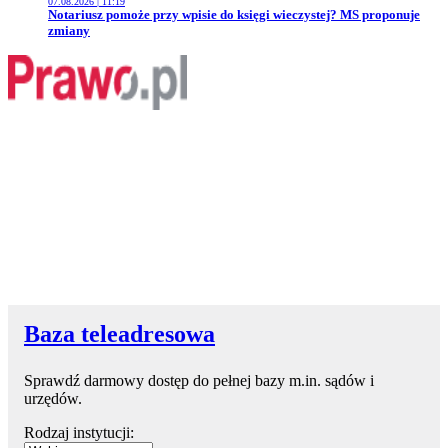
07.08.2026 | 11:19
Przejdź do artykułu:
Notariusz pomoże przy wpisie do księgi wieczystej? MS proponuje
zmiany
Baza teleadresowa
Sprawdź darmowy dostęp do pełnej bazy m.in. sądów i
urzędów.
Rodzaj instytucji: