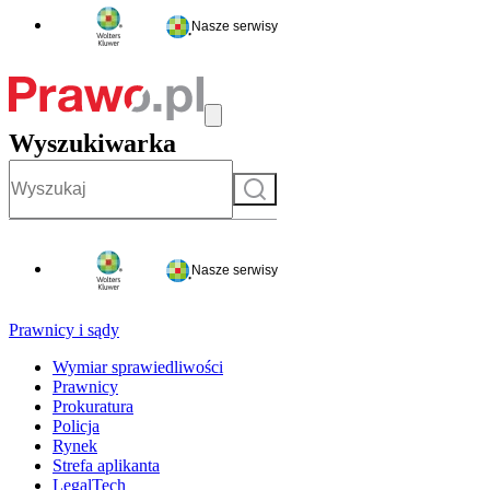
Nasze serwisy
Wyszukiwarka
Szukaj
Nasze serwisy
Prawnicy i sądy
Wymiar sprawiedliwości
Prawnicy
Prokuratura
Policja
Rynek
Strefa aplikanta
LegalTech