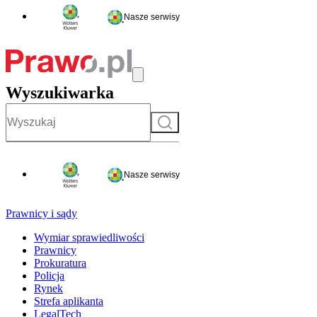
Nasze serwisy
Wyszukiwarka
Szukaj
Nasze serwisy
Prawnicy i sądy
Wymiar sprawiedliwości
Prawnicy
Prokuratura
Policja
Rynek
Strefa aplikanta
LegalTech