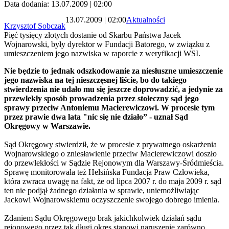
Data dodania: 13.07.2009 | 02:00
13.07.2009 | 02:00
Aktualności
Krzysztof Sobczak
Pięć tysięcy złotych dostanie od Skarbu Państwa Jacek
Wojnarowski, były dyrektor w Fundacji Batorego, w związku z
umieszczeniem jego nazwiska w raporcie z weryfikacji WSI.
Nie będzie to jednak odszkodowanie za niesłuszne umieszczenie
jego nazwiska na tej nieszczęsnej liście, bo do takiego
stwierdzenia nie udało mu się jeszcze doprowadzić, a jedynie za
przewlekły sposób prowadzenia przez stołeczny sąd jego
sprawy przeciw Antoniemu Macierewiczowi. W procesie tym
przez prawie dwa lata "nic się nie działo” - uznał Sąd
Okręgowy w Warszawie.
Sąd Okręgowy stwierdził, że w procesie z prywatnego oskarżenia
Wojnarowskiego o zniesławienie przeciw Macierewiczowi doszło
do przewlekłości w Sądzie Rejonowym dla Warszawy-Śródmieścia.
Sprawę monitorowała też Helsińska Fundacja Praw Człowieka,
która zwraca uwagę na fakt, że od lipca 2007 r. do maja 2009 r. sąd
ten nie podjął żadnego działania w sprawie, uniemożliwiając
Jackowi Wojnarowskiemu oczyszczenie swojego dobrego imienia.
Zdaniem Sądu Okręgowego brak jakichkolwiek działań sądu
rejonowego przez tak długi okres stanowi naruszenie zarówno