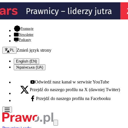
- otwiera się w nowej karcie
Promocje
Newsletter
Podcasty
Zmień język - bieżący:
Zmień język strony
PL
English (EN)
Українська (UA)
Odwiedź nasz kanał w serwisie YouTube
Youtube - otwiera się w nowej karcie
Przejdź do naszego profilu na X (dawniej Twitter)
X - otwiera się w nowej karcie
Przejdź do naszego profilu na Facebooku
Facebook - otwiera się w nowej karcie