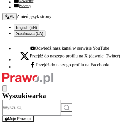
Newsletter
Podcasty
Zmień język - bieżący:
Zmień język strony
PL
English (EN)
Українська (UA)
Odwiedź nasz kanał w serwisie YouTube
Youtube - otwiera się w nowej karcie
Przejdź do naszego profilu na X (dawniej Twitter)
X - otwiera się w nowej karcie
Przejdź do naszego profilu na Facebooku
Facebook - otwiera się w nowej karcie
Wyszukiwarka
Szukaj
Moje Prawo.pl
- rejestracja i logowanie do serwisu