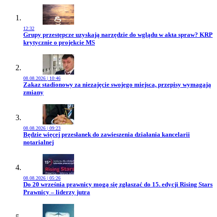
12:32
Przejdź do artykułu:
Grupy przestępcze uzyskają narzędzie do wglądu w akta spraw? KRP
krytycznie o projekcie MS
08.08.2026 | 10:46
Przejdź do artykułu:
Zakaz stadionowy za niezajęcie swojego miejsca, przepisy wymagają
zmiany
08.08.2026 | 09:23
Przejdź do artykułu:
Będzie więcej przesłanek do zawieszenia działania kancelarii
notarialnej
08.08.2026 | 05:26
Przejdź do artykułu:
Do 20 września prawnicy mogą się zgłaszać do 15. edycji Rising Stars
Prawnicy – liderzy jutra