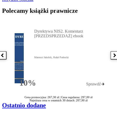
Polecamy książki prawnicze
Przejdź do: Dyrektywa NIS2. Komentarz [PRZEDSPRZEDAŻ] ebook,
Dyrektywa NIS2. Komentarz
[PRZEDSPRZEDAŻ] ebook
Poprzednia książka
N
Mateusz Jakubik, Rafał Prabucki
10%
Sprawdź
Rabatu
Cena promocyjna: 267,30 zł |
Cena regularna: 297,00 zł
Najniższa cena w ostatnich 30 dniach: 207,90 zł
Ostatnio dodane