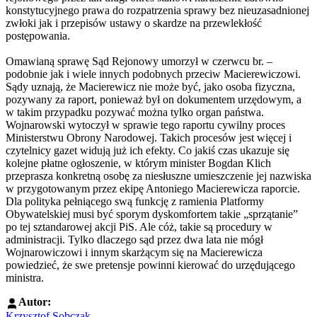
konstytucyjnego prawa do rozpatrzenia sprawy bez nieuzasadnionej
zwłoki jak i przepisów ustawy o skardze na przewlekłość
postępowania.
Omawianą sprawę Sąd Rejonowy umorzył w czerwcu br. –
podobnie jak i wiele innych podobnych przeciw Macierewiczowi.
Sądy uznają, że Macierewicz nie może być, jako osoba fizyczna,
pozywany za raport, ponieważ był on dokumentem urzędowym, a
w takim przypadku pozywać można tylko organ państwa.
Wojnarowski wytoczył w sprawie tego raportu cywilny proces
Ministerstwu Obrony Narodowej. Takich procesów jest więcej i
czytelnicy gazet widują już ich efekty. Co jakiś czas ukazuje się
kolejne płatne ogłoszenie, w którym minister Bogdan Klich
przeprasza konkretną osobę za niesłuszne umieszczenie jej nazwiska
w przygotowanym przez ekipę Antoniego Macierewicza raporcie.
Dla polityka pełniącego swą funkcję z ramienia Platformy
Obywatelskiej musi być sporym dyskomfortem takie „sprzątanie”
po tej sztandarowej akcji PiS. Ale cóż, takie są procedury w
administracji. Tylko dlaczego sąd przez dwa lata nie mógł
Wojnarowiczowi i innym skarżącym się na Macierewicza
powiedzieć, że swe pretensje powinni kierować do urzędującego
ministra.
Autor:
Krzysztof Sobczak