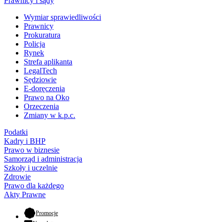
Prawnicy i sądy
Wymiar sprawiedliwości
Prawnicy
Prokuratura
Policja
Rynek
Strefa aplikanta
LegalTech
Sędziowie
E-doręczenia
Prawo na Oko
Orzeczenia
Zmiany w k.p.c.
Podatki
Kadry i BHP
Prawo w biznesie
Samorząd i administracja
Szkoły i uczelnie
Zdrowie
Prawo dla każdego
Akty Prawne
- otwiera się w nowej karcie
Promocje