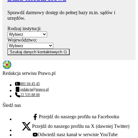
Sprawdź darmowy dostęp do pełnej bazy m.in. sądów i
urzędów.
Rodzaj instytucji:
Województwo:
Szukaj danych kontaktowych
Redakcja serwisu Prawo.pl
801 04 45 45
Numer telefonu:
redakcja@prawo.pl
Adres email:
22 535 88 00
Numer telefonu:
Śledź nas
Przejdź do naszego profilu na Facebooku
facebook - otwiera się w nowej karcie
Przejdź do naszego profilu na X (dawniej Twitter)
x - otwiera się w nowej karcie
Odwiedź nasz kanał w serwisie YouTube
youtube - otwiera się w nowej karcie