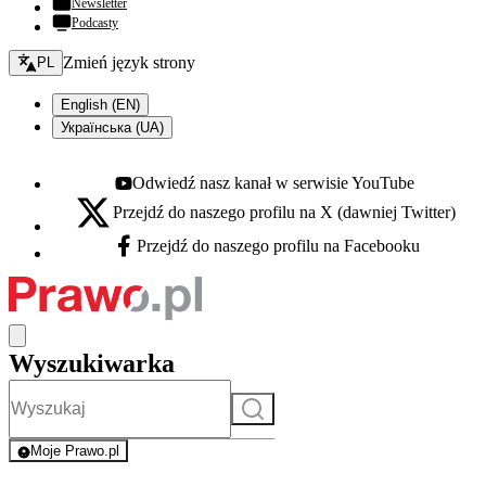
Newsletter
Podcasty
Zmień język - bieżący:
Zmień język strony
PL
English (EN)
Українська (UA)
Odwiedź nasz kanał w serwisie YouTube
Youtube - otwiera się w nowej karcie
Przejdź do naszego profilu na X (dawniej Twitter)
X - otwiera się w nowej karcie
Przejdź do naszego profilu na Facebooku
Facebook - otwiera się w nowej karcie
Wyszukiwarka
Szukaj
Moje Prawo.pl
- rejestracja i logowanie do serwisu