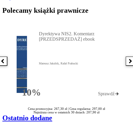
Polecamy książki prawnicze
Przejdź do: Dyrektywa NIS2. Komentarz [PRZEDSPRZEDAŻ] ebook,
Dyrektywa NIS2. Komentarz
[PRZEDSPRZEDAŻ] ebook
Poprzednia książka
N
Mateusz Jakubik, Rafał Prabucki
10%
Sprawdź
Rabatu
Cena promocyjna: 267,30 zł |
Cena regularna: 297,00 zł
Najniższa cena w ostatnich 30 dniach: 207,90 zł
Ostatnio dodane