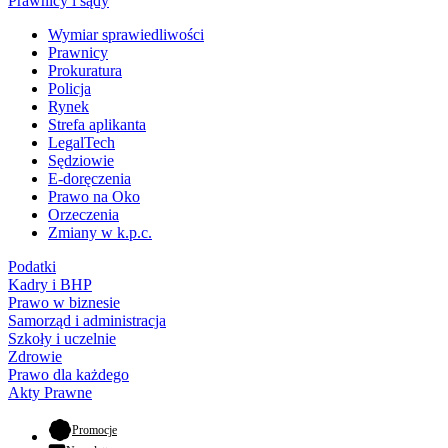
Prawnicy i sądy
Wymiar sprawiedliwości
Prawnicy
Prokuratura
Policja
Rynek
Strefa aplikanta
LegalTech
Sędziowie
E-doręczenia
Prawo na Oko
Orzeczenia
Zmiany w k.p.c.
Podatki
Kadry i BHP
Prawo w biznesie
Samorząd i administracja
Szkoły i uczelnie
Zdrowie
Prawo dla każdego
Akty Prawne
- otwiera się w nowej karcie
Promocje