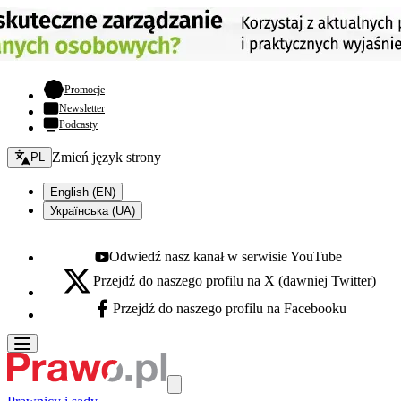
- otwiera się w nowej karcie
Promocje
Newsletter
Podcasty
Zmień język - bieżący:
Zmień język strony
PL
English (EN)
Українська (UA)
Odwiedź nasz kanał w serwisie YouTube
Youtube - otwiera się w nowej karcie
Przejdź do naszego profilu na X (dawniej Twitter)
X - otwiera się w nowej karcie
Przejdź do naszego profilu na Facebooku
Facebook - otwiera się w nowej karcie