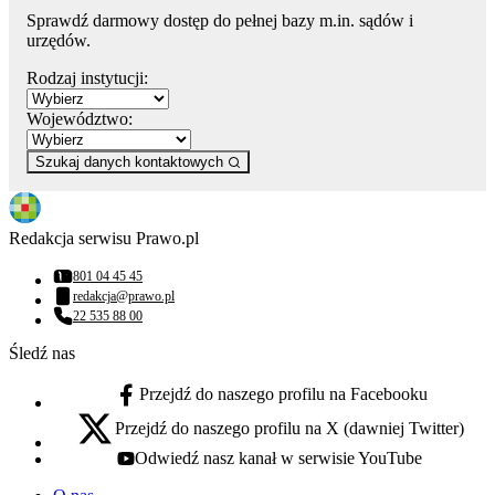
Sprawdź darmowy dostęp do pełnej bazy m.in. sądów i
urzędów.
Rodzaj instytucji:
Województwo:
Szukaj danych kontaktowych
Redakcja serwisu Prawo.pl
801 04 45 45
Numer telefonu:
redakcja@prawo.pl
Adres email:
22 535 88 00
Numer telefonu:
Śledź nas
Przejdź do naszego profilu na Facebooku
facebook - otwiera się w nowej karcie
Przejdź do naszego profilu na X (dawniej Twitter)
x - otwiera się w nowej karcie
Odwiedź nasz kanał w serwisie YouTube
youtube - otwiera się w nowej karcie