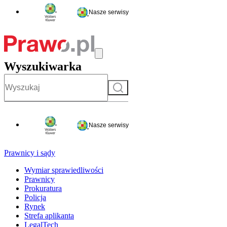
Nasze serwisy
Wyszukiwarka
Szukaj
Nasze serwisy
Prawnicy i sądy
Wymiar sprawiedliwości
Prawnicy
Prokuratura
Policja
Rynek
Strefa aplikanta
LegalTech