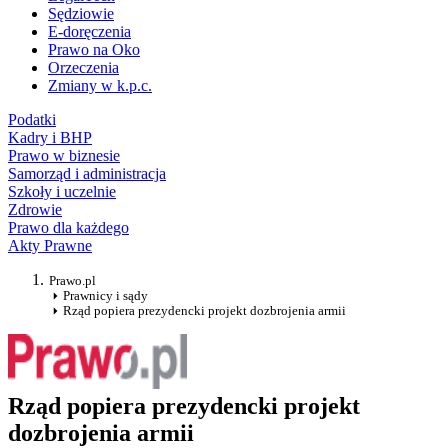
Sędziowie
E-doręczenia
Prawo na Oko
Orzeczenia
Zmiany w k.p.c.
Podatki
Kadry i BHP
Prawo w biznesie
Samorząd i administracja
Szkoły i uczelnie
Zdrowie
Prawo dla każdego
Akty Prawne
Prawo.pl
Prawnicy i sądy
Rząd popiera prezydencki projekt dozbrojenia armii
Rząd popiera prezydencki projekt
dozbrojenia armii