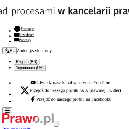
- otwiera się w nowej karcie
Promocje
Newsletter
Podcasty
Zmień język - bieżący:
Zmień język strony
PL
English (EN)
Українська (UA)
Odwiedź nasz kanał w serwisie YouTube
Youtube - otwiera się w nowej karcie
Przejdź do naszego profilu na X (dawniej Twitter)
X - otwiera się w nowej karcie
Przejdź do naszego profilu na Facebooku
Facebook - otwiera się w nowej karcie