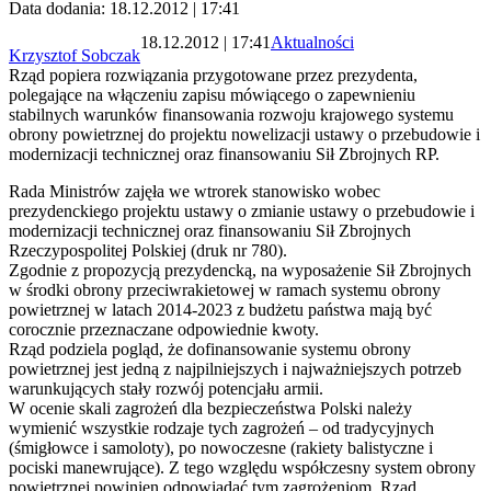
Data dodania: 18.12.2012 | 17:41
18.12.2012 | 17:41
Aktualności
Krzysztof Sobczak
Rząd popiera rozwiązania przygotowane przez prezydenta,
polegające na włączeniu zapisu mówiącego o zapewnieniu
stabilnych warunków finansowania rozwoju krajowego systemu
obrony powietrznej do projektu nowelizacji ustawy o przebudowie i
modernizacji technicznej oraz finansowaniu Sił Zbrojnych RP.
Rada Ministrów zajęła we wtrorek stanowisko wobec
prezydenckiego projektu ustawy o zmianie ustawy o przebudowie i
modernizacji technicznej oraz finansowaniu Sił Zbrojnych
Rzeczypospolitej Polskiej (druk nr 780).
Zgodnie z propozycją prezydencką, na wyposażenie Sił Zbrojnych
w środki obrony przeciwrakietowej w ramach systemu obrony
powietrznej w latach 2014-2023 z budżetu państwa mają być
corocznie przeznaczane odpowiednie kwoty.
Rząd podziela pogląd, że dofinansowanie systemu obrony
powietrznej jest jedną z najpilniejszych i najważniejszych potrzeb
warunkujących stały rozwój potencjału armii.
W ocenie skali zagrożeń dla bezpieczeństwa Polski należy
wymienić wszystkie rodzaje tych zagrożeń – od tradycyjnych
(śmigłowce i samoloty), po nowoczesne (rakiety balistyczne i
pociski manewrujące). Z tego względu współczesny system obrony
powietrznej powinien odpowiadać tym zagrożeniom. Rząd