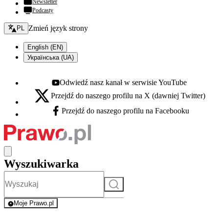
Newsletter
Podcasty
Zmień język - bieżący:
Zmień język strony
PL
English (EN)
Українська (UA)
Odwiedź nasz kanał w serwisie YouTube
Youtube - otwiera się w nowej karcie
Przejdź do naszego profilu na X (dawniej Twitter)
X - otwiera się w nowej karcie
Przejdź do naszego profilu na Facebooku
Facebook - otwiera się w nowej karcie
Wyszukiwarka
Szukaj
Moje Prawo.pl
- rejestracja i logowanie do serwisu