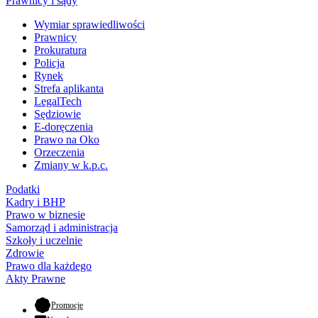
Prawnicy i sądy
Wymiar sprawiedliwości
Prawnicy
Prokuratura
Policja
Rynek
Strefa aplikanta
LegalTech
Sędziowie
E-doręczenia
Prawo na Oko
Orzeczenia
Zmiany w k.p.c.
Podatki
Kadry i BHP
Prawo w biznesie
Samorząd i administracja
Szkoły i uczelnie
Zdrowie
Prawo dla każdego
Akty Prawne
- otwiera się w nowej karcie
Promocje