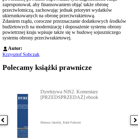
zaproponował, aby finansowaniem objąć także obronę
przeciwlotniczą, zachowując jednak priorytet wydatków
ukierunkowanych na obronę przeciwrakietową.
Zdaniem rządu, coroczne przeznaczanie dodatkowych środków
budżetowych na modernizację i doposażenie systemu obrony
powietrznej kraju wpisuje także się w budowę sojuszniczego
systemu obrony przeciwrakietowej.
Autor:
Krzysztof Sobczak
Polecamy książki prawnicze
Przejdź do: Dyrektywa NIS2. Komentarz [PRZEDSPRZEDAŻ] ebook,
Dyrektywa NIS2. Komentarz
[PRZEDSPRZEDAŻ] ebook
Poprzednia książka
N
Mateusz Jakubik, Rafał Prabucki