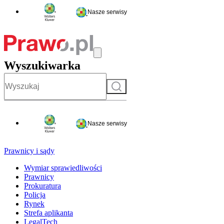
Nasze serwisy
Wyszukiwarka
Szukaj
Nasze serwisy
Prawnicy i sądy
Wymiar sprawiedliwości
Prawnicy
Prokuratura
Policja
Rynek
Strefa aplikanta
LegalTech