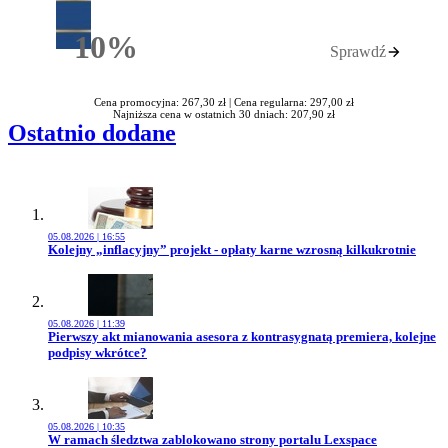
10%
Sprawdź
Rabatu
Cena promocyjna: 267,30 zł |
Cena regularna: 297,00 zł
Najniższa cena w ostatnich 30 dniach: 207,90 zł
Ostatnio dodane
05.08.2026 | 16:55
Przejdź do artykułu:
Kolejny „inflacyjny” projekt - opłaty karne wzrosną kilkukrotnie
05.08.2026 | 11:39
Przejdź do artykułu:
Pierwszy akt mianowania asesora z kontrasygnatą premiera, kolejne
podpisy wkrótce?
05.08.2026 | 10:35
Przejdź do artykułu:
W ramach śledztwa zablokowano strony portalu Lexspace