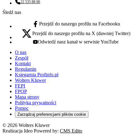
22 535 88 00
Numer telefonu:
Śledź nas
Przejdź do naszego profilu na Facebooku
facebook - otwiera się w nowej karcie
Przejdź do naszego profilu na X (dawniej Twitter)
x - otwiera się w nowej karcie
Odwiedź nasz kanał w serwisie YouTube
youtube - otwiera się w nowej karcie
O nas
Zespół
Kontakt
Regulamin
Księgarnia Profinfo.pl
Wolters Kluwer
FEPI
FPOP
Mapa strony
Polityka prywatności
Pomoc
Zarządzaj preferencjami plików cookie
© 2026 Wolters Kluwer
Realizacja Ideo Powered by:
CMS Edito