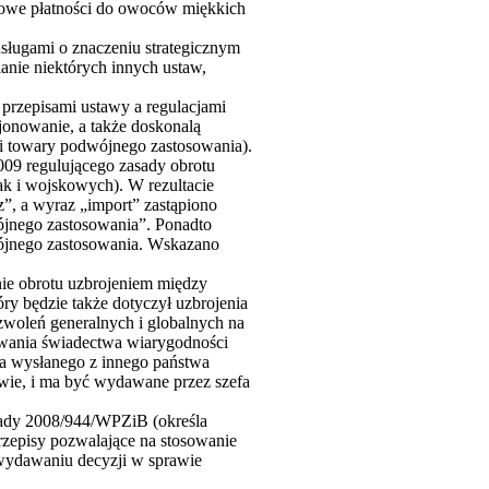
ściowe płatności do owoców miękkich
usługami o znaczeniu strategicznym
anie niektórych innych ustaw,
przepisami ustawy a regulacjami
onowanie, a także doskonalą
e i towary podwójnego zastosowania).
09 regulującego zasady obrotu
k i wojskowych). W rezultacie
”, a wyraz „import” zastąpiono
ójnego zastosowania”. Ponadto
ójnego zastosowania. Wskazano
nie obrotu uzbrojeniem między
y będzie także dotyczył uzbrojenia
woleń generalnych i globalnych na
awania świadectwa wiarygodności
ia wysłanego z innego państwa
wie, i ma być wydawane przez szefa
Rady 2008/944/WPZiB (określa
zepisy pozwalające na stosowanie
wydawaniu decyzji w sprawie