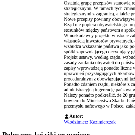
Ostatnią grupę przepisów stanowią r
strategicznymi. W ramach tych zmi
strategicznymi z zagranicą, a także 
Nowe przepisy powinny obowiązywać
Rząd nie popiera obywatelskiego pro
stosunków między państwem a spółk
Wnioskodawcy projektu w istocie zak
własnością inwestorów prywatnych, a 
wzbudza wskazanie państwa jako pod
spółki zapewniającego decydujący g
Projekt ustawy, według rządu, wzbud
zasady zaufania obywateli do państw
zapisy wprowadzają ponadto liczne
uprawnień przysługujących Skarbowi
proceduralnym z obowiązującymi już
Ponadto zdaniem rządu, niektóre z 
administracyjną ingerencję państwa 
Należy ponadto podkreślić, że 20 gr
bowiem do Ministerstwa Skarbu Państ
przemysłu naftowego w Polsce, zakł
Autor:
Włodzimierz Kazimierczak
Polecamy książki prawnicze