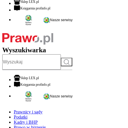
otwiera się w nowej karcie
Sklep LEX.pl
otwiera się w nowej karcie
Księgarnia profinfo.pl
Nasze serwisy
Wyszukiwarka
Szukaj
otwiera się w nowej karcie
Sklep LEX.pl
otwiera się w nowej karcie
Księgarnia profinfo.pl
Nasze serwisy
Prawnicy i sądy
Podatki
Kadry i BHP
Prawo w biznesie