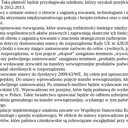
. Taka płatność będzie przysługiwała rolnikom, którzy uzyskali przej
ach 2012-2013.
wy o zmianie ustawy o obrocie z zagranicą towarami, technologiami i 
 dla utrzymania międzynarodowego pokoju i bezpieczeństwa oraz o zmi
i.
ponowano rozwiązania, które usuwają rozbieżności istniejące między 
nia wspólnotowych aktów prawnych i zapewniają skuteczne ich funkcj
oli obrotu z zagranicą towarami o znaczeniu strategicznym (uzbrojeni
 dotyczy dostosowania ustawy do rozporządzenia Rady UE nr 428/20
chodzi o towary mające zastosowanie zarówno do celów cywilnych, ja
rozporządzenia, w tym pojęcie „eksport” zastąpiono terminem „wywóz
wary podwójnego zastosowania” zastąpiono terminem „produkty podw
e wydawanie zezwoleń na transfery wewnątrzunijne produktów podw
 zadań określonych w rozporządzeniu.
tosowanie ustawy do dyrektywy 2009/43/WE. Jej celem jest uproszcze
jskiej. Do ustawy wprowadzono pojęcie transfer wewnątrzunijny, któr
odwójnego zastosowania). Po zmianach możliwe będzie wydawanie zez
owskimi UE. Wprowadzono też przepisy, które będą podstawą do wyd
ibę w Polsce. Takie świadectwo uprawniać będzie do odbioru uzbrojen
nia generalnego na transfer wewnątrzunijny, wydanego w tym państ
ego.
egulacje implementujące ustalenia zawarte we Wspólnym Stanowisku 
hnologii i sprzętu wojskowego). W efekcie do ustawy wprowadzono pr
riów, które państwa członkowskie są zobowiązane uwzględniać przy 