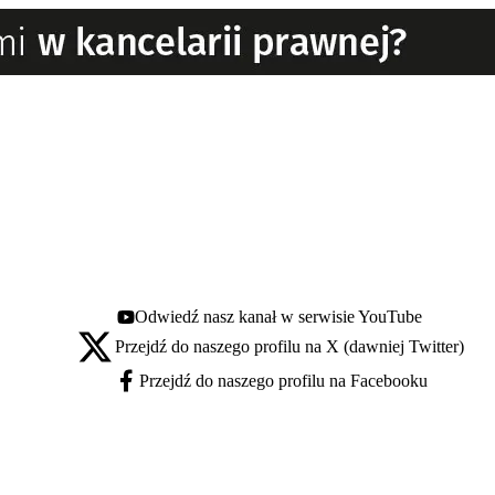
Odwiedź nasz kanał w serwisie YouTube
Youtube - otwiera się w nowej karcie
Przejdź do naszego profilu na X (dawniej Twitter)
X - otwiera się w nowej karcie
Przejdź do naszego profilu na Facebooku
Facebook - otwiera się w nowej karcie