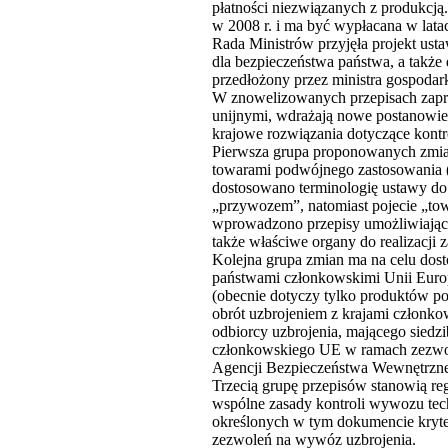
płatności niezwiązanych z produkcją
w 2008 r. i ma być wypłacana w lat
Rada Ministrów przyjęła projekt usta
dla bezpieczeństwa państwa, a także
przedłożony przez ministra gospodark
W znowelizowanych przepisach zapro
unijnymi, wdrażają nowe postanowie
krajowe rozwiązania dotyczące kontr
Pierwsza grupa proponowanych zmian
towarami podwójnego zastosowania (
dostosowano terminologię ustawy do 
„przywozem”, natomiast pojecie „to
wprowadzono przepisy umożliwiając
także właściwe organy do realizacji
Kolejna grupa zmian ma na celu dos
państwami członkowskimi Unii Europe
(obecnie dotyczy tylko produktów p
obrót uzbrojeniem z krajami członk
odbiorcy uzbrojenia, mającego siedz
członkowskiego UE w ramach zezwole
Agencji Bezpieczeństwa Wewnętrzn
Trzecią grupę przepisów stanowią r
wspólne zasady kontroli wywozu tec
określonych w tym dokumencie kryte
zezwoleń na wywóz uzbrojenia.