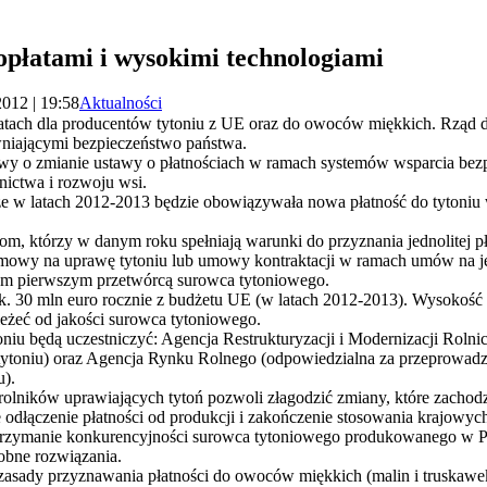
płatami i wysokimi technologiami
2012 | 19:58
Aktualności
tach dla producentów tytoniu z UE oraz do owoców miękkich. Rząd d
wniającymi bezpieczeństwo państwa.
awy o zmianie ustawy o płatnościach w ramach systemów wsparcia bez
lnictwa i rozwoju wsi.
 że w latach 2012-2013 będzie obowiązywała nowa płatność do tytoniu w
kom, którzy w danym roku spełniają warunki do przyznania jednolitej pł
i umowy na uprawę tytoniu lub umowy kontraktacji w ramach umów na 
ym pierwszym przetwórcą surowca tytoniowego.
ok. 30 mln euro rocznie z budżetu UE (w latach 2012-2013). Wysokość 
leżeć od jakości surowca tytoniowego.
ytoniu będą uczestniczyć: Agencja Restrukturyzacji i Modernizacji Roln
o tytoniu) oraz Agencja Rynku Rolnego (odpowiedzialna za przeprowadz
u).
rolników uprawiających tytoń pozwoli złagodzić zmiany, które zachod
 odłączenie płatności od produkcji i zakończenie stosowania krajowyc
utrzymanie konkurencyjności surowca tytoniowego produkowanego w P
obne rozwiązania.
 zasady przyznawania płatności do owoców miękkich (malin i truskawek