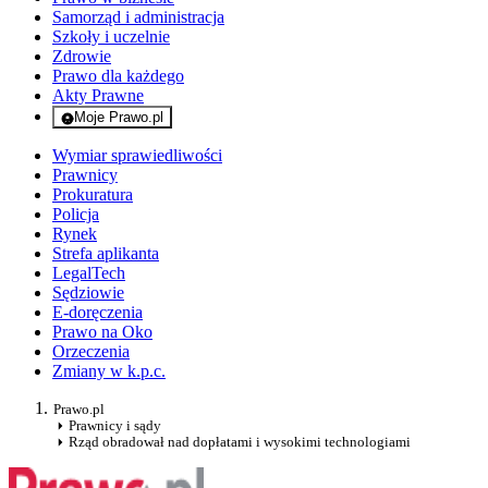
Samorząd i administracja
Szkoły i uczelnie
Zdrowie
Prawo dla każdego
Akty Prawne
Moje Prawo.pl
- rejestracja i logowanie do serwisu
Wymiar sprawiedliwości
Prawnicy
Prokuratura
Policja
Rynek
Strefa aplikanta
LegalTech
Sędziowie
E-doręczenia
Prawo na Oko
Orzeczenia
Zmiany w k.p.c.
Prawo.pl
Prawnicy i sądy
Rząd obradował nad dopłatami i wysokimi technologiami