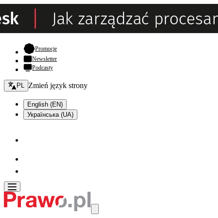
- otwiera się w nowej karcie
Promocje
Newsletter
Podcasty
Zmień język - bieżący:
Zmień język strony
PL
English (EN)
Українська (UA)