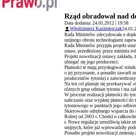
Rząd obradował nad do
Data dodania: 24.01.2012 | 19:58
Włodzimierz Kazimierczak
24.01.
Rada Ministrów zdecydowała o dopła
unijnego obrotu technologiami zape
Rada Ministrów przyjęła projekt ust
ustaw, przedłożony przez ministra ro
Projekt nowelizacji ustawy zakłada,
ubiegać się jego producenci.
Płatności te mają przysługiwać rolni
o jej przyznanie, a ponadto zawarl
producentów tytoniu) z zatwierdzon
Na ten cel planuje się przekazywać 
różnych grup odmian tytoniu i ma za
W procesie realizacji płatności do t
naliczanie oraz wypłatę płatności d
tytoniowego w punktach jego odbior
Skierowanie odrębnego wsparcia do 
Rolnej od 2003 r. Chodzi o całkowite
r. Nowe regulacje umożliwią także 
unijnych, które już wprowadziły pod
Ponadto projekt nowelizacji zmienia