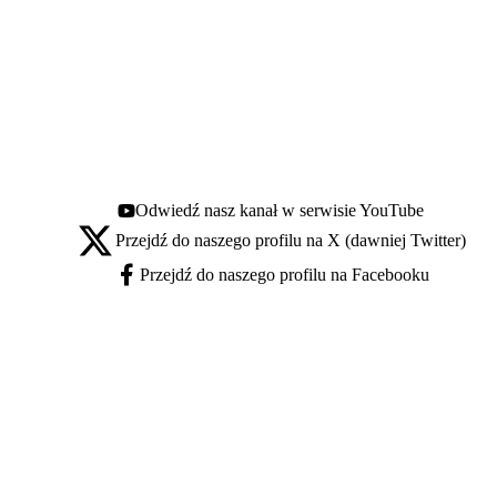
Odwiedź nasz kanał w serwisie YouTube
Youtube - otwiera się w nowej karcie
Przejdź do naszego profilu na X (dawniej Twitter)
X - otwiera się w nowej karcie
Przejdź do naszego profilu na Facebooku
Facebook - otwiera się w nowej karcie