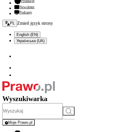
- otwiera się w nowej karcie
Promocje
Newsletter
Podcasty
Zmień język - bieżący:
Zmień język strony
PL
English (EN)
Українська (UA)
Wyszukiwarka
Szukaj
Moje Prawo.pl
- rejestracja i logowanie do serwisu