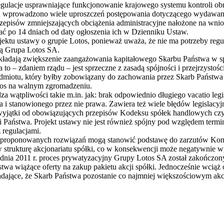
egulacje usprawniające funkcjonowanie krajowego systemu kontroli ob
an wprowadzono wiele uproszczeń postępowania dotyczącego wydawani
przepisów zmniejszających obciążenia administracyjne nałożone na wnio
 po 14 dniach od daty ogłoszenia ich w Dzienniku Ustaw.
jektu ustawy o grupie Lotos, ponieważ uważa, że nie ma potrzeby reg
ą Grupa Lotos SA.
ładają zwiększenie zaangażowania kapitałowego Skarbu Państwa w spół
to – zdaniem rządu – jest sprzeczne z zasadą spójności i przejrzystoś
miotu, który byłby zobowiązany do zachowania przez Skarb Państwa 
łos na walnym zgromadzeniu.
za wątpliwości takie m.in. jak: brak odpowiednio długiego vacatio le
a i stanowionego przez nie prawa. Zawiera też wiele błędów legislac
 wyjątki od obowiązujących przepisów Kodeksu spółek handlowych c
 Państwa. Projekt ustawy nie jest również spójny pod względem term
 regulacjami.
zaproponowanych rozwiązań mogą stanowić podstawę do zarzutów Komis
w strukturę akcjonariatu spółki, co w konsekwencji może negatywnie w
udnia 2011 r. proces prywatyzacyjny Grupy Lotos SA został zakończony
wa wiążące oferty na zakup pakietu akcji spółki. Jednocześnie wciąż o
adające, że Skarb Państwa pozostanie co najmniej większościowym ak