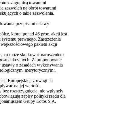
rotu z zagranicą towarami
a zezwoleń na obrót towarami
skujących o takie zezwolenia.
ulowania przepisami ustawy
ce, której ponad 46 proc. akcji jest
ci systemu prawnego. Zastrzeżenia
większościowego pakietu akcji
gis, co może skutkować naruszeniem
yjno-redakcyjnych. Zaproponowane
zy ustawy o zasadach wykonywania
inologicznym, merytorycznym i
ji Europejskiej, z uwagi na
pływać na jej wartość.
 bez rozstrzygnięcia, nie wpłynęły
bowiązują zapisy polityki rządu dla
cjonariuszem Grupy Lotos S.A.