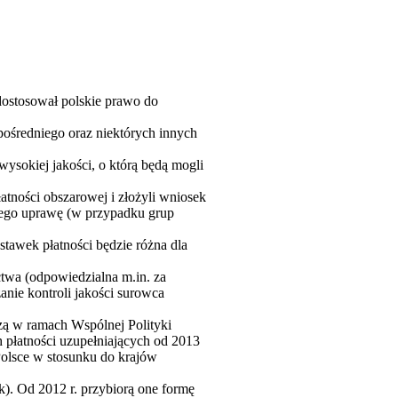
ostosował polskie prawo do
pośredniego oraz niektórych innych
ysokiej jakości, o którą będą mogli
atności obszarowej i złożyli wniosek
jego uprawę (w przypadku grup
stawek płatności będzie różna dla
ictwa (odpowiedzialna m.in. za
anie kontroli jakości surowca
zą w ramach Wspólnej Polityki
h płatności uzupełniających od 2013
olsce w stosunku do krajów
). Od 2012 r. przybiorą one formę