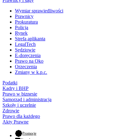
Prawnicy i sądy
Wymiar sprawiedliwości
Prawnicy
Prokuratura
Policja
Rynek
Strefa aplikanta
LegalTech
Sędziowie
E-doręczenia
Prawo na Oko
Orzeczenia
Zmiany w k.p.c.
Podatki
Kadry i BHP
Prawo w biznesie
Samorząd i administracja
Szkoły i uczelnie
Zdrowie
Prawo dla każdego
Akty Prawne
- otwiera się w nowej karcie
Promocje