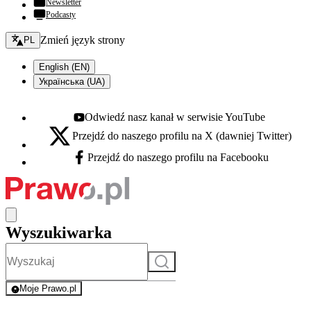
Newsletter
Podcasty
Zmień język - bieżący:
Zmień język strony
PL
English (EN)
Українська (UA)
Odwiedź nasz kanał w serwisie YouTube
Youtube - otwiera się w nowej karcie
Przejdź do naszego profilu na X (dawniej Twitter)
X - otwiera się w nowej karcie
Przejdź do naszego profilu na Facebooku
Facebook - otwiera się w nowej karcie
Wyszukiwarka
Szukaj
Moje Prawo.pl
- rejestracja i logowanie do serwisu