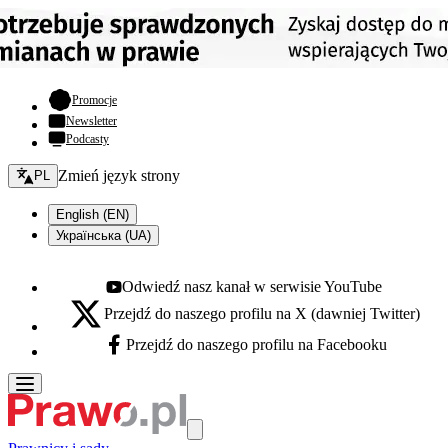
- otwiera się w nowej karcie
Promocje
Newsletter
Podcasty
Zmień język - bieżący:
Zmień język strony
PL
English (EN)
Українська (UA)
Odwiedź nasz kanał w serwisie YouTube
Youtube - otwiera się w nowej karcie
Przejdź do naszego profilu na X (dawniej Twitter)
X - otwiera się w nowej karcie
Przejdź do naszego profilu na Facebooku
Facebook - otwiera się w nowej karcie