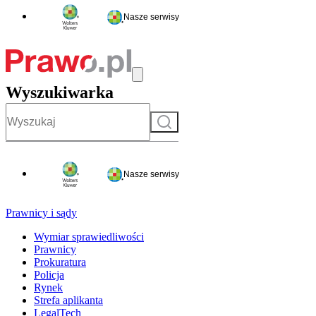
Nasze serwisy
Wyszukiwarka
Szukaj
Nasze serwisy
Prawnicy i sądy
Wymiar sprawiedliwości
Prawnicy
Prokuratura
Policja
Rynek
Strefa aplikanta
LegalTech