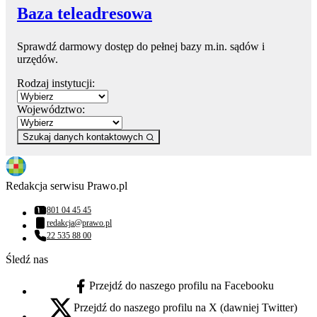
Baza teleadresowa
Sprawdź darmowy dostęp do pełnej bazy m.in. sądów i
urzędów.
Rodzaj instytucji:
Województwo:
Szukaj danych kontaktowych
Redakcja serwisu Prawo.pl
801 04 45 45
Numer telefonu:
redakcja@prawo.pl
Adres email:
22 535 88 00
Numer telefonu:
Śledź nas
Przejdź do naszego profilu na Facebooku
facebook - otwiera się w nowej karcie
Przejdź do naszego profilu na X (dawniej Twitter)
x - otwiera się w nowej karcie