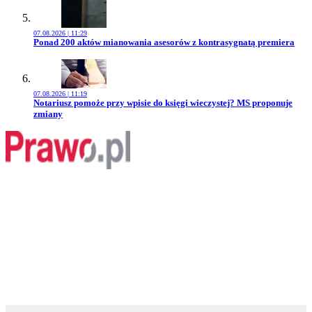
07.08.2026 | 11:29
Przejdź do artykułu:
Ponad 200 aktów mianowania asesorów z kontrasygnatą premiera
07.08.2026 | 11:19
Przejdź do artykułu:
Notariusz pomoże przy wpisie do księgi wieczystej? MS proponuje
zmiany