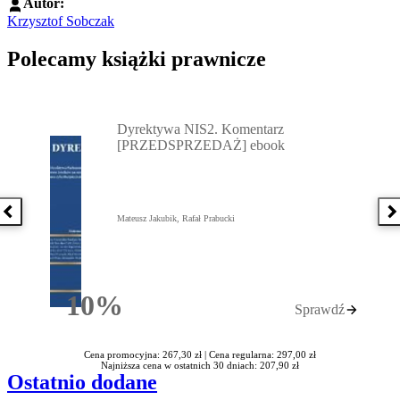
Autor:
Krzysztof Sobczak
Polecamy książki prawnicze
Przejdź do: Dyrektywa NIS2. Komentarz [PRZEDSPRZEDAŻ] ebook,
Dyrektywa NIS2. Komentarz
[PRZEDSPRZEDAŻ] ebook
Poprzednia książka
N
Mateusz Jakubik, Rafał Prabucki
10%
Sprawdź
Rabatu
Cena promocyjna: 267,30 zł |
Cena regularna: 297,00 zł
Najniższa cena w ostatnich 30 dniach: 207,90 zł
Ostatnio dodane