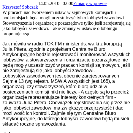
14.05.2010 | 02:00
Zmiany w prawie
Krzysztof Sobczak
W pracach nad tworzeniem ustaw w sejmowych komisjach i
podkomisjach będą mogli uczestniczyć tylko lobbyści zawodowi.
Stowarzyszenia i organizacje pozarządowe tylko jeśli zarejestrują się
jako lobbyści zawodowi. Takie zmiany w ustawie o lobbingu
proponuje rząd.
Jak mówiła w radiu TOK FM minister ds. walki z korupcją
Julia Pitera, zgodnie z projektem Centralne Biuro
Antykorupcyjne będzie rejestrować i monitorować wszystkich
lobbystów, a stowarzyszenia i organizacje pozarządowe nie
będą mogły uczestniczyć w pracach komisji sejmowych, jeśli
nie zarejestrują się jako lobbyści zawodowi.
Lobbystów zawodowych jest obecnie zarejestrowanych
Sejmie 13 (wg rejestru MSWiA wszystkich jest 165), a
organizacji czy stowarzyszeń, które biorą udział w
posiedzeniach komisji nikt nie liczy. - A często są to przecież
organizacje reprezentujące interesy konkretnych firm -
zauważa Julia Pitera. Obowiązek
rejestrowania się przez nie
jako lobbyści zawodowi ma zwiększyć przejrzystość i dać
możliwość ich kontroli. Zajmie się tym Centralne Biuro
Antykorupcyjne, do którego lobbyści zawodowi będą musieli
składać roczne sprawozdania.