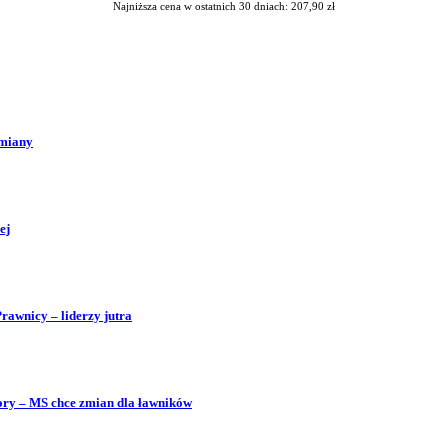
Najniższa cena w ostatnich 30 dniach: 207,90 zł
zmiany
ej
Prawnicy – liderzy jutra
bory – MS chce zmian dla ławników