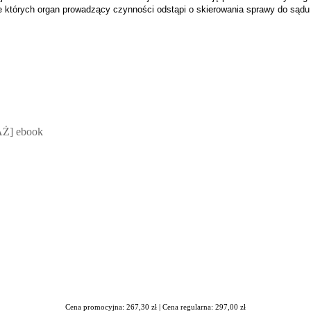
 których organ prowadzący czynności odstąpi o
skierowania sprawy do sądu 
 Mateusz Jakubik, Rafał Prabucki - otwiera się w nowym oknie
Ż] ebook
Cena promocyjna: 267,30 zł |
Cena regularna: 297,00 zł