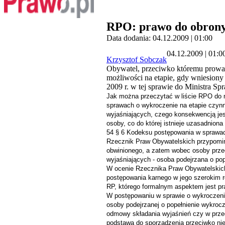
RPO: prawo do obrony
Data dodania: 04.12.2009 | 01:00
04.12.2009 | 01:0
Krzysztof Sobczak
Obywatel, przeciwko któremu prowadz
możliwości na etapie, gdy wniesiony
2009 r. w tej sprawie do Ministra Sp
Jak można przeczytać w liście RPO do m
sprawach o wykroczenie na etapie czyn
wyjaśniających, czego konsekwencją jest
osoby, co do której istnieje uzasadnion
54 § 6 Kodeksu postępowania w sprawa
Rzecznik Praw Obywatelskich przypomin
obwinionego, a zatem wobec osoby przec
wyjaśniających - osoba podejrzana o po
W ocenie Rzecznika Praw Obywatelskich
postępowania karnego w jego szerokim 
RP, którego
formalnym aspektem jest pr
W postępowaniu w sprawie o wykroczenia
osoby podejrzanej o popełnienie wykrocze
odmowy składania wyjaśnień czy w prze
podstawa do sporządzenia przeciwko nie