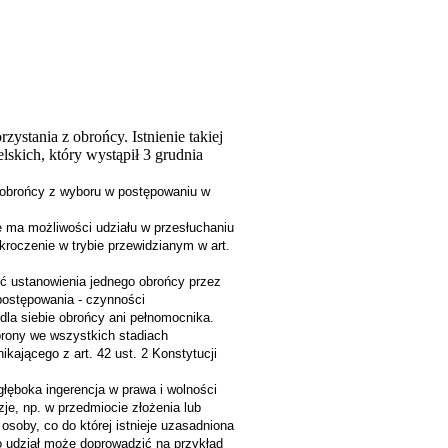
stania z obrońcy. Istnienie takiej
skich, który wystąpił 3 grudnia
a obrońcy z wyboru w postępowaniu w
e ma możliwości udziału w przesłuchaniu
kroczenie w trybie przewidzianym w art.
 ustanowienia jednego obrońcy przez
postępowania -
czynności
dla siebie obrońcy ani pełnomocnika.
brony we wszystkich stadiach
kającego z art. 42 ust. 2 Konstytucji
łęboka ingerencja w prawa i wolności
zje, np. w przedmiocie złożenia lub
oby, co do której istnieje
uzasadniona
go udział może doprowadzić na przykład