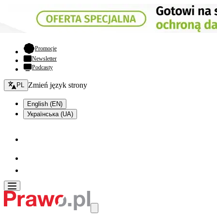
- otwiera się w nowej karcie
Promocje
Newsletter
Podcasty
Zmień język - bieżący:
Zmień język strony
PL
English (EN)
Українська (UA)