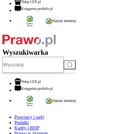
otwiera się w nowej karcie
Sklep LEX.pl
otwiera się w nowej karcie
Księgarnia profinfo.pl
Nasze serwisy
Wyszukiwarka
Szukaj
otwiera się w nowej karcie
Sklep LEX.pl
otwiera się w nowej karcie
Księgarnia profinfo.pl
Nasze serwisy
Prawnicy i sądy
Podatki
Kadry i BHP
Prawo w biznesie