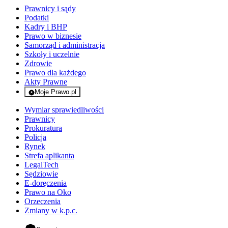
Prawnicy i sądy
Podatki
Kadry i BHP
Prawo w biznesie
Samorząd i administracja
Szkoły i uczelnie
Zdrowie
Prawo dla każdego
Akty Prawne
Moje Prawo.pl
- rejestracja i logowanie do serwisu
Wymiar sprawiedliwości
Prawnicy
Prokuratura
Policja
Rynek
Strefa aplikanta
LegalTech
Sędziowie
E-doręczenia
Prawo na Oko
Orzeczenia
Zmiany w k.p.c.