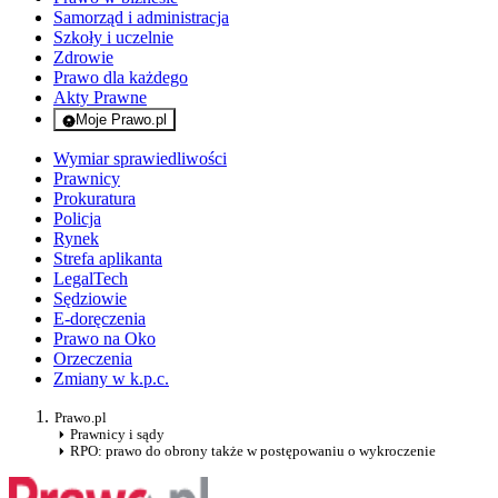
Samorząd i administracja
Szkoły i uczelnie
Zdrowie
Prawo dla każdego
Akty Prawne
Moje Prawo.pl
- rejestracja i logowanie do serwisu
Wymiar sprawiedliwości
Prawnicy
Prokuratura
Policja
Rynek
Strefa aplikanta
LegalTech
Sędziowie
E-doręczenia
Prawo na Oko
Orzeczenia
Zmiany w k.p.c.
Prawo.pl
Prawnicy i sądy
RPO: prawo do obrony także w postępowaniu o wykroczenie