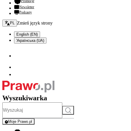
- otwiera się w nowej karcie
Promocje
Newsletter
Podcasty
Zmień język - bieżący:
Zmień język strony
PL
English (EN)
Українська (UA)
Wyszukiwarka
Szukaj
Moje Prawo.pl
- rejestracja i logowanie do serwisu