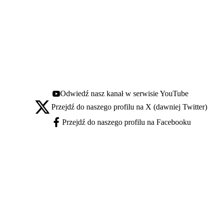
Odwiedź nasz kanał w serwisie YouTube
Youtube - otwiera się w nowej karcie
Przejdź do naszego profilu na X (dawniej Twitter)
X - otwiera się w nowej karcie
Przejdź do naszego profilu na Facebooku
Facebook - otwiera się w nowej karcie