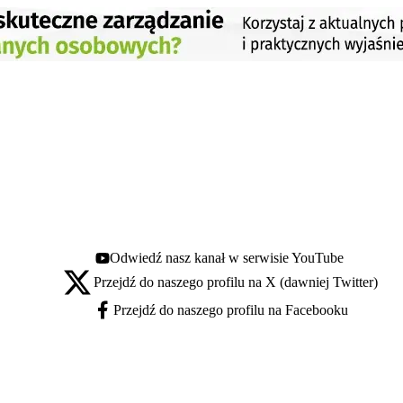
Odwiedź nasz kanał w serwisie YouTube
Youtube - otwiera się w nowej karcie
Przejdź do naszego profilu na X (dawniej Twitter)
X - otwiera się w nowej karcie
Przejdź do naszego profilu na Facebooku
Facebook - otwiera się w nowej karcie