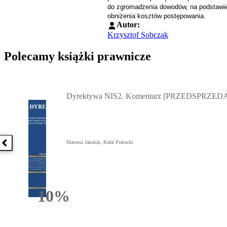
do
zgromadzenia dowodów, na podstawie
obniżenia kosztów
postępowania.
Autor:
Krzysztof Sobczak
Polecamy książki prawnicze
Przejdź do: Dyrektywa NIS2. Komentarz [PRZEDSPRZEDAŻ] ebook,
Dyrektywa NIS2. Komentarz [PRZEDSPRZEDA
Mateusz Jakubik, Rafał Prabucki
Poprzednia książka
10%
Rabatu