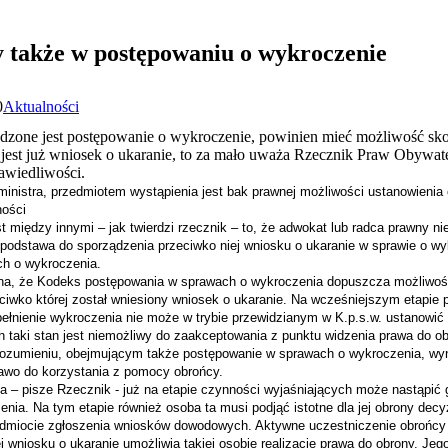
 także w postępowaniu o wykroczenie
0
Aktualności
one jest postępowanie o wykroczenie, powinien mieć możliwość skorzy
 jest już wniosek o ukaranie, to za mało uważa Rzecznik Praw Obywatel
rawiedliwości.
inistra, przedmiotem wystąpienia jest bak prawnej możliwości ustanowieni
ności
 między innymi – jak twierdzi rzecznik – to, że adwokat lub radca prawny ni
a podstawa do sporządzenia przeciwko niej wniosku o ukaranie w sprawie o wy
ch o
wykroczenia.
a, że Kodeks postępowania w sprawach o wykroczenia dopuszcza możliwość
iwko której został wniesiony wniosek o ukaranie. Na wcześniejszym etapie 
pełnienie wykroczenia nie może w
trybie przewidzianym w K.p.s.w. ustanowić 
 taki stan jest niemożliwy
do zaakceptowania z punktu widzenia prawa do o
rozumieniu, obejmującym także postępowanie
w sprawach o wykroczenia, wyni
awo do korzystania z pomocy obrońcy.
 – pisze Rzecznik - już na etapie czynności wyjaśniających może nastąpić g
nia. Na tym etapie również osoba ta musi podjąć istotne dla jej obrony decy
dmiocie zgłoszenia wniosków dowodowych. Aktywne uczestniczenie obrońcy os
j wniosku o ukaranie umożliwia takiej
osobie realizację prawa do obrony. Je