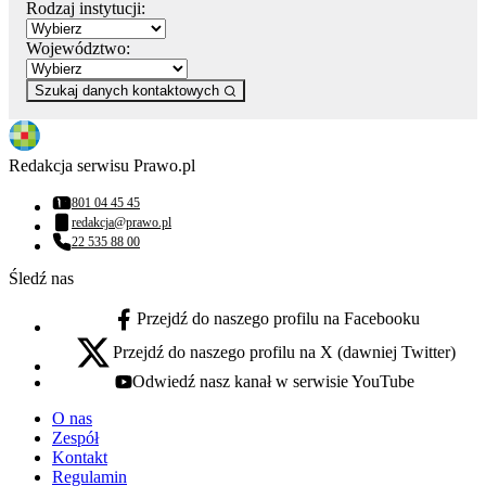
Rodzaj instytucji:
Województwo:
Szukaj danych kontaktowych
Redakcja serwisu Prawo.pl
801 04 45 45
Numer telefonu:
redakcja@prawo.pl
Adres email:
22 535 88 00
Numer telefonu:
Śledź nas
Przejdź do naszego profilu na Facebooku
facebook - otwiera się w nowej karcie
Przejdź do naszego profilu na X (dawniej Twitter)
x - otwiera się w nowej karcie
Odwiedź nasz kanał w serwisie YouTube
youtube - otwiera się w nowej karcie
O nas
Zespół
Kontakt
Regulamin