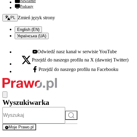
Newsletter
Podcasty
Zmień język - bieżący:
Zmień język strony
PL
English (EN)
Українська (UA)
Odwiedź nasz kanał w serwisie YouTube
Youtube - otwiera się w nowej karcie
Przejdź do naszego profilu na X (dawniej Twitter)
X - otwiera się w nowej karcie
Przejdź do naszego profilu na Facebooku
Facebook - otwiera się w nowej karcie
Wyszukiwarka
Szukaj
Moje Prawo.pl
- rejestracja i logowanie do serwisu