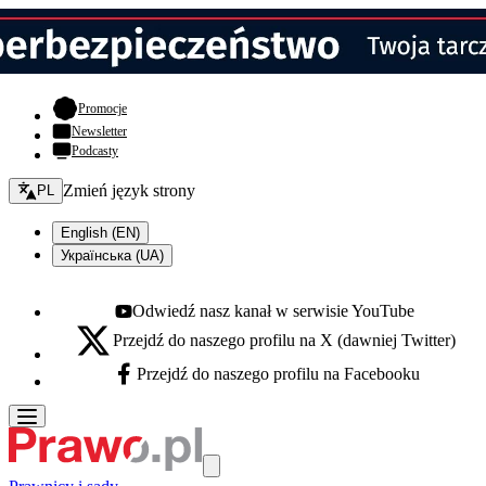
- otwiera się w nowej karcie
Promocje
Newsletter
Podcasty
Zmień język - bieżący:
Zmień język strony
PL
English (EN)
Українська (UA)
Odwiedź nasz kanał w serwisie YouTube
Youtube - otwiera się w nowej karcie
Przejdź do naszego profilu na X (dawniej Twitter)
X - otwiera się w nowej karcie
Przejdź do naszego profilu na Facebooku
Facebook - otwiera się w nowej karcie