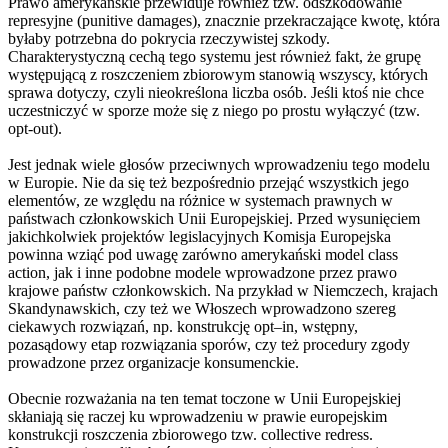
Prawo amerykańskie przewiduje również tzw. odszkodowanie
represyjne (punitive damages), znacznie przekraczające kwotę, która
byłaby potrzebna do pokrycia rzeczywistej szkody.
Charakterystyczną cechą tego systemu jest również fakt, że grupę
występującą z roszczeniem zbiorowym stanowią wszyscy, których
sprawa dotyczy, czyli nieokreślona liczba osób. Jeśli ktoś nie chce
uczestniczyć w sporze może się z niego po prostu wyłączyć (tzw.
opt-out).
Jest jednak wiele głosów przeciwnych wprowadzeniu tego modelu
w Europie. Nie da się też bezpośrednio przejąć wszystkich jego
elementów, ze względu na różnice w systemach prawnych w
państwach członkowskich Unii Europejskiej. Przed wysunięciem
jakichkolwiek projektów legislacyjnych Komisja Europejska
powinna wziąć pod uwagę zarówno amerykański model class
action, jak i inne podobne modele wprowadzone przez prawo
krajowe państw członkowskich. Na przykład w Niemczech, krajach
Skandynawskich, czy też we Włoszech wprowadzono szereg
ciekawych rozwiązań, np. konstrukcję opt–in, wstępny,
pozasądowy etap rozwiązania sporów, czy też procedury zgody
prowadzone przez organizacje konsumenckie.
Obecnie rozważania na ten temat toczone w Unii Europejskiej
skłaniają się raczej ku wprowadzeniu w prawie europejskim
konstrukcji roszczenia zbiorowego tzw. collective redress.