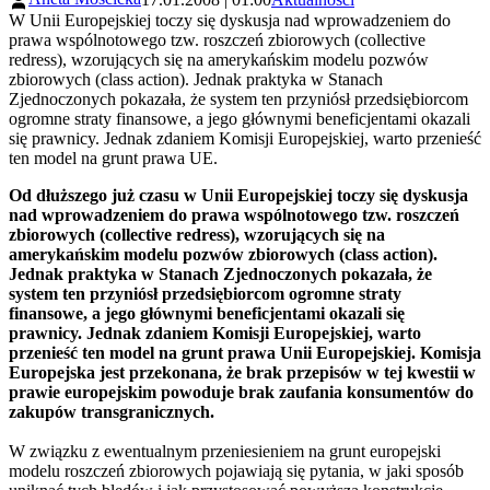
W Unii Europejskiej toczy się dyskusja nad wprowadzeniem do
prawa wspólnotowego tzw. roszczeń zbiorowych (collective
redress), wzorujących się na amerykańskim modelu pozwów
zbiorowych (class action). Jednak praktyka w Stanach
Zjednoczonych pokazała, że system ten przyniósł przedsiębiorcom
ogromne straty finansowe, a jego głównymi beneficjentami okazali
się prawnicy. Jednak zdaniem Komisji Europejskiej, warto przenieść
ten model na grunt prawa UE.
Od dłuższego już czasu w Unii Europejskiej toczy się dyskusja
nad wprowadzeniem do prawa wspólnotowego tzw. roszczeń
zbiorowych (collective redress), wzorujących się na
amerykańskim modelu pozwów zbiorowych (class action).
Jednak praktyka w Stanach Zjednoczonych pokazała, że
system ten przyniósł przedsiębiorcom ogromne straty
finansowe, a jego głównymi beneficjentami okazali się
prawnicy. Jednak zdaniem Komisji Europejskiej, warto
przenieść ten model na grunt prawa Unii Europejskiej. Komisja
Europejska jest przekonana, że brak przepisów w tej kwestii w
prawie europejskim powoduje brak zaufania konsumentów do
zakupów transgranicznych.
W związku z ewentualnym przeniesieniem na grunt europejski
modelu roszczeń zbiorowych pojawiają się pytania, w jaki sposób