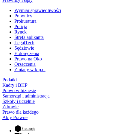
Prawnicy i sądy
Wymiar sprawiedliwości
Prawnicy
Prokuratura
Policja
Rynek
Strefa aplikanta
LegalTech
Sędziowie
E-doręczenia
Prawo na Oko
Orzeczenia
Zmiany w k.p.c.
Podatki
Kadry i BHP
Prawo w biznesie
Samorząd i administracja
Szkoły i uczelnie
Zdrowie
Prawo dla każdego
Akty Prawne
- otwiera się w nowej karcie
Promocje