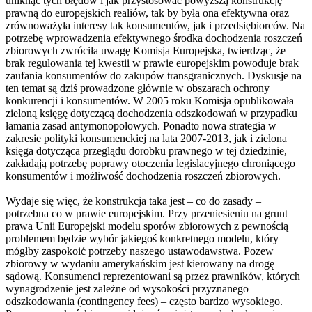
uniknąć tych błędów i jak przystosować powyższą konstrukcję
prawną do europejskich realiów, tak by była ona efektywna oraz
zrównoważyła interesy tak konsumentów, jak i przedsiębiorców. Na
potrzebę wprowadzenia efektywnego środka dochodzenia roszczeń
zbiorowych zwróciła uwagę Komisja Europejska, twierdząc, że
brak regulowania tej kwestii w prawie europejskim powoduje brak
zaufania konsumentów do zakupów transgranicznych. Dyskusje na
ten temat są dziś prowadzone głównie w obszarach ochrony
konkurencji i konsumentów. W 2005 roku Komisja opublikowała
zieloną księgę dotyczącą dochodzenia odszkodowań w przypadku
łamania zasad antymonopolowych. Ponadto nowa strategia w
zakresie polityki konsumenckiej na lata 2007-2013, jak i zielona
księga dotycząca przeglądu dorobku prawnego w tej dziedzinie,
zakładają potrzebę poprawy otoczenia legislacyjnego chroniącego
konsumentów i możliwość dochodzenia roszczeń zbiorowych.
Wydaje się więc, że konstrukcja taka jest – co do zasady –
potrzebna co w prawie europejskim. Przy przeniesieniu na grunt
prawa Unii Europejski modelu sporów zbiorowych z pewnością
problemem będzie wybór jakiegoś konkretnego modelu, który
mógłby zaspokoić potrzeby naszego ustawodawstwa. Pozew
zbiorowy w wydaniu amerykańskim jest kierowany na drogę
sądową. Konsumenci reprezentowani są przez prawników, których
wynagrodzenie jest zależne od wysokości przyznanego
odszkodowania (contingency fees) – często bardzo wysokiego.