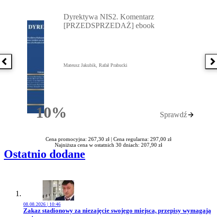
Przejdź do: Dyrektywa NIS2. Komentarz [PRZEDSPRZEDAŻ] ebook,
Dyrektywa NIS2. Komentarz
[PRZEDSPRZEDAŻ] ebook
Poprzednia książka
N
Mateusz Jakubik, Rafał Prabucki
10%
Sprawdź
Rabatu
Cena promocyjna: 267,30 zł |
Cena regularna: 297,00 zł
Najniższa cena w ostatnich 30 dniach: 207,90 zł
Ostatnio dodane
08.08.2026 | 10:46
Przejdź do artykułu:
Zakaz stadionowy za niezajęcie swojego miejsca, przepisy wymagają