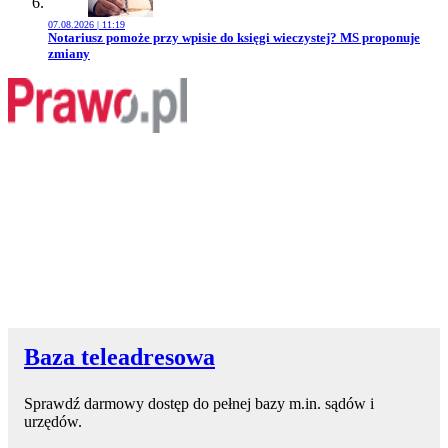
07.08.2026 | 11:19
Przejdź do artykułu:
Notariusz pomoże przy wpisie do księgi wieczystej? MS proponuje
zmiany
Baza teleadresowa
Sprawdź darmowy dostęp do pełnej bazy m.in. sądów i
urzędów.