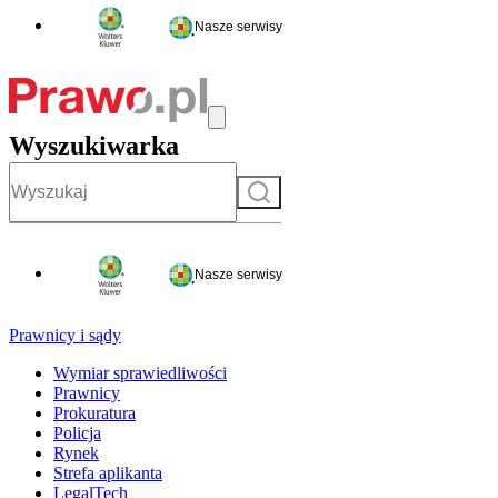
Nasze serwisy
Wyszukiwarka
Szukaj
Nasze serwisy
Prawnicy i sądy
Wymiar sprawiedliwości
Prawnicy
Prokuratura
Policja
Rynek
Strefa aplikanta
LegalTech