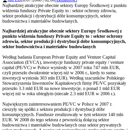
Najbardziej atrakcyjne obecnie sektory Europy Środkowej z punktu
widzenia funduszy Private Equity to : sektor ochrony zdrowia,
sektor produkcji i dystrybucji dóbr konsumpcyjnych, sektor
budownictwa i materiałów budowlanych.
Najbardziej atrakcyjne obecnie sektory Europy Środkowej z
punktu widzenia funduszy Private Equity to : sektor ochrony
zdrowia, sektor produkcji i dystrybucji dóbr konsumpcyjnych,
sektor budownictwa i materiałów budowlanych
Według badania European Private Equity and Venture Capital
Association (EVCA), inwestycje funduszy private equity / venture
capital (PE/VC) w Polsce wyniosły w 2007 roku 747 mln EUR,
czyli przeszło dwukrotnie więcej niż w 2006 r., kiedy to suma
inwestycji wyniosła 303 mln EUR). Według szacunków Polskiego
Stowarzyszenia Inwestorów Kapitałowych firmy PE/VC pozyskały
przeszło 3.3 mld EUR na nowe inwestycje, o ponad 1 mld EUR
więcej niż w roku ubiegłym (niecałe 2.3 mld EUR w 2006 r.).
Największym zainteresowaniem PE/VC w Polsce w 2007 r.
cieszyły się spółki z sektora produkcji i dystrybucji dóbr
konsumpcyjnych. Fundusze zrealizowały w tym sektorze 140 mln
EUR. W 2008 do tego sektora z pewnością dołączą sektor
budownictwa i materiałów budowlanych oraz sektor prywatnych