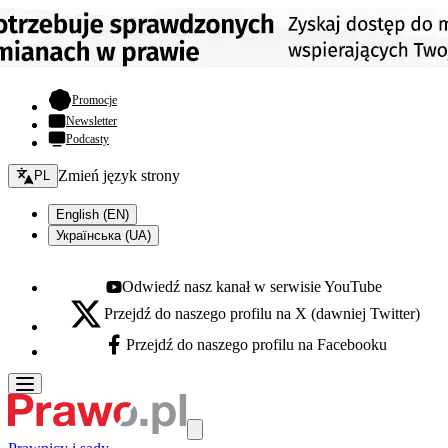
- otwiera się w nowej karcie
Promocje
Newsletter
Podcasty
Zmień język - bieżący:
Zmień język strony
PL
English (EN)
Українська (UA)
Odwiedź nasz kanał w serwisie YouTube
Youtube - otwiera się w nowej karcie
Przejdź do naszego profilu na X (dawniej Twitter)
X - otwiera się w nowej karcie
Przejdź do naszego profilu na Facebooku
Facebook - otwiera się w nowej karcie