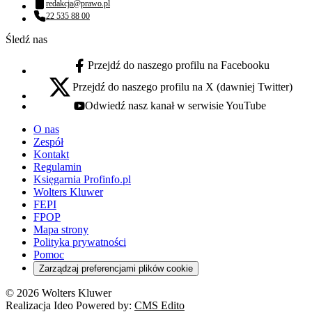
redakcja@prawo.pl
Adres email:
22 535 88 00
Numer telefonu:
Śledź nas
Przejdź do naszego profilu na Facebooku
facebook - otwiera się w nowej karcie
Przejdź do naszego profilu na X (dawniej Twitter)
x - otwiera się w nowej karcie
Odwiedź nasz kanał w serwisie YouTube
youtube - otwiera się w nowej karcie
O nas
Zespół
Kontakt
Regulamin
Księgarnia Profinfo.pl
Wolters Kluwer
FEPI
FPOP
Mapa strony
Polityka prywatności
Pomoc
Zarządzaj preferencjami plików cookie
© 2026 Wolters Kluwer
Realizacja Ideo Powered by:
CMS Edito