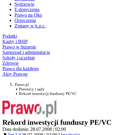
Sędziowie
E-doręczenia
Prawo na Oko
Orzeczenia
Zmiany w k.p.c.
Podatki
Kadry i BHP
Prawo w biznesie
Samorząd i administracja
Szkoły i uczelnie
Zdrowie
Prawo dla każdego
Akty Prawne
Prawo.pl
Prawnicy i sądy
Rekord inwestycji funduszy PE/VC
Rekord inwestycji funduszy PE/VC
Data dodania: 28.07.2008 | 02:00
Jan Lis
28.07.2008 | 02:00
Aktualności