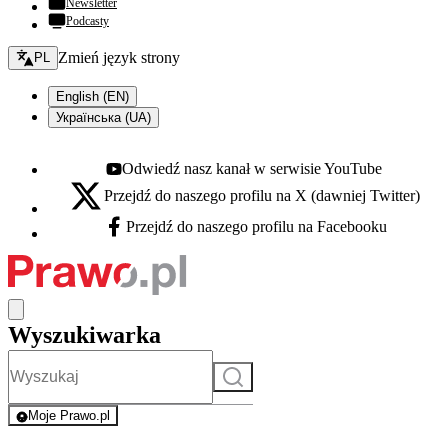
Newsletter
Podcasty
Zmień język - bieżący:
Zmień język strony
PL
English (EN)
Українська (UA)
Odwiedź nasz kanał w serwisie YouTube
Youtube - otwiera się w nowej karcie
Przejdź do naszego profilu na X (dawniej Twitter)
X - otwiera się w nowej karcie
Przejdź do naszego profilu na Facebooku
Facebook - otwiera się w nowej karcie
Wyszukiwarka
Szukaj
Moje Prawo.pl
- rejestracja i logowanie do serwisu