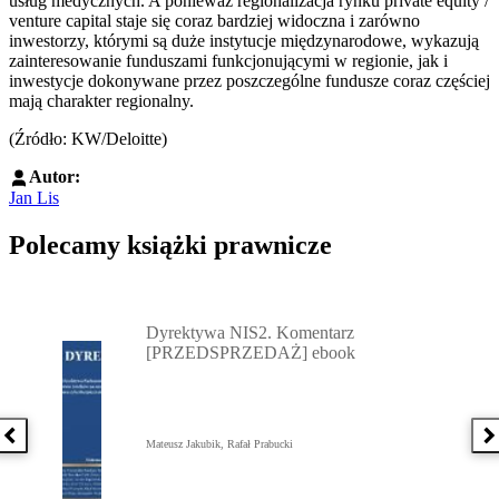
usług medycznych. A ponieważ regionalizacja rynku private equity /
venture capital staje się coraz bardziej widoczna i zarówno
inwestorzy, którymi są duże instytucje międzynarodowe, wykazują
zainteresowanie funduszami funkcjonującymi w regionie, jak i
inwestycje dokonywane przez poszczególne fundusze coraz częściej
mają charakter regionalny.
(Źródło: KW/Deloitte)
Autor:
Jan Lis
Polecamy książki prawnicze
Przejdź do: Dyrektywa NIS2. Komentarz [PRZEDSPRZEDAŻ] ebook,
Dyrektywa NIS2. Komentarz
[PRZEDSPRZEDAŻ] ebook
Poprzednia książka
N
Mateusz Jakubik, Rafał Prabucki