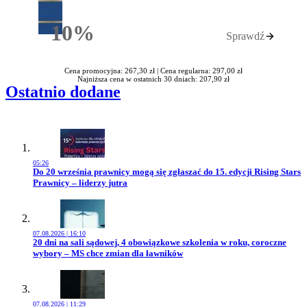
10%
Sprawdź
Rabatu
Cena promocyjna: 267,30 zł |
Cena regularna: 297,00 zł
Najniższa cena w ostatnich 30 dniach: 207,90 zł
Ostatnio dodane
05:26
Przejdź do artykułu:
Do 20 września prawnicy mogą się zgłaszać do 15. edycji Rising Stars
Prawnicy – liderzy jutra
07.08.2026 | 16:10
Przejdź do artykułu:
20 dni na sali sądowej, 4 obowiązkowe szkolenia w roku, coroczne
wybory – MS chce zmian dla ławników
07.08.2026 | 11:29