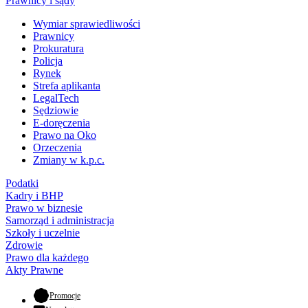
Prawnicy i sądy
Wymiar sprawiedliwości
Prawnicy
Prokuratura
Policja
Rynek
Strefa aplikanta
LegalTech
Sędziowie
E-doręczenia
Prawo na Oko
Orzeczenia
Zmiany w k.p.c.
Podatki
Kadry i BHP
Prawo w biznesie
Samorząd i administracja
Szkoły i uczelnie
Zdrowie
Prawo dla każdego
Akty Prawne
- otwiera się w nowej karcie
Promocje