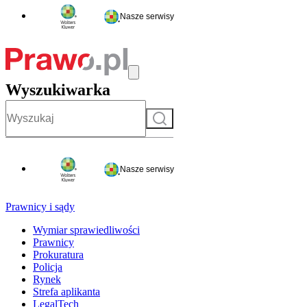
Nasze serwisy
Wyszukiwarka
Szukaj
Nasze serwisy
Prawnicy i sądy
Wymiar sprawiedliwości
Prawnicy
Prokuratura
Policja
Rynek
Strefa aplikanta
LegalTech