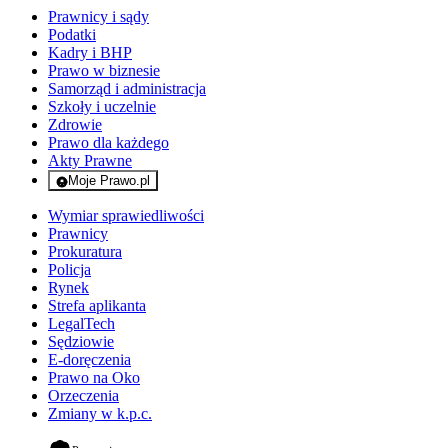
Prawnicy i sądy
Podatki
Kadry i BHP
Prawo w biznesie
Samorząd i administracja
Szkoły i uczelnie
Zdrowie
Prawo dla każdego
Akty Prawne
Moje Prawo.pl
- rejestracja i logowanie do serwisu
Wymiar sprawiedliwości
Prawnicy
Prokuratura
Policja
Rynek
Strefa aplikanta
LegalTech
Sędziowie
E-doręczenia
Prawo na Oko
Orzeczenia
Zmiany w k.p.c.