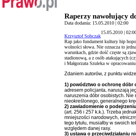
Raperzy nawołujący do
Data dodania: 15.05.2010 | 02:00
15.05.2010 | 02:0
Krzysztof Sobczak
Rap jako fundament kultury hip hopo
wolności słowa. Nie oznacza to jed
warunkach, gdzie dość częste są zj
stadionową, a z osób atakujących (c
i Małgorzata Szuleka w opracowaniu
Zdaniem autorów, z punktu widzen
1) powództwo o ochronę dóbr 
adresem policjanta, naruszają je
naruszenia dóbr osobistych. Ni
nieokreślonego, generalnego krę
2) zawiadomienie o podejrzeni
(art. 256 i 257 k.k.). Trzeba je
mniejszości narodowych, etniczn
tego tytułu, musiałby w swoich t
względem danej rasy.
3) ustawa o przeciwdziałaniu