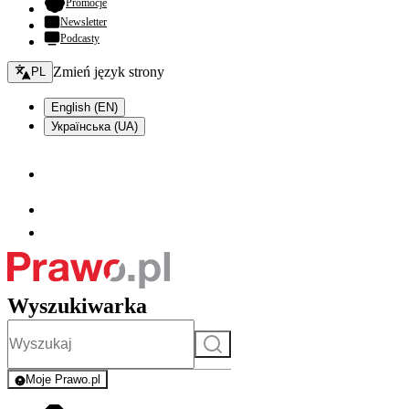
- otwiera się w nowej karcie
Promocje
Newsletter
Podcasty
Zmień język - bieżący:
Zmień język strony
PL
English (EN)
Українська (UA)
Wyszukiwarka
Szukaj
Moje Prawo.pl
- rejestracja i logowanie do serwisu