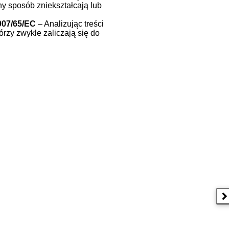
ny sposób zniekształcają lub
2007/65/EC
– Analizując treści
rzy zwykle zaliczają się do
N