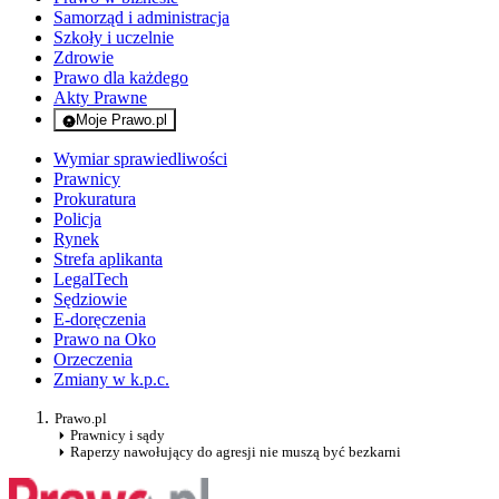
Samorząd i administracja
Szkoły i uczelnie
Zdrowie
Prawo dla każdego
Akty Prawne
Moje Prawo.pl
- rejestracja i logowanie do serwisu
Wymiar sprawiedliwości
Prawnicy
Prokuratura
Policja
Rynek
Strefa aplikanta
LegalTech
Sędziowie
E-doręczenia
Prawo na Oko
Orzeczenia
Zmiany w k.p.c.
Prawo.pl
Prawnicy i sądy
Raperzy nawołujący do agresji nie muszą być bezkarni