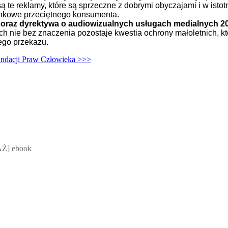
te reklamy, które są sprzeczne z dobrymi obyczajami i w istot
nkowe przeciętnego konsumenta.
izji oraz dyrektywa o audiowizualnych usługach medialnych 
h nie bez znaczenia pozostaje kwestia ochrony małoletnich, któ
ego przekazu.
undacji Praw Człowieka >>>
 Mateusz Jakubik, Rafał Prabucki - otwiera się w nowym oknie
Ż] ebook