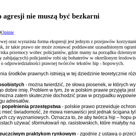
 agresji nie muszą być bezkarni
0
Opinie
wej oraz wyrazista forma ekspresji jest jednym z przejawów korzystan
nak, że takie prawo nie może zostawać poddawane uzasadnionym ogran
awiska przemocy wobec policjantów, gdzie mamy na porządku dziennym
zy zabijających) policjantów robi się bohaterów w określonym środowi
 o odpowiedzialności prawnej twórców tekstów hip - hopowych.
ia środków prawnych istnieją w tej dziedzinie teoretycznie ró
osobistych
- można twierdzić, że słowa piosenek, w których w
go dobre imię. Problem w tym, że w polskim prawie przyjęta jes
e można zatem skutecznie dochodzić praw w przypadku wypowie
gu adresatów.
u popełnienia przestępstwa
- polskie prawo przewiduje ochron
dnak mieć świadomość, że mowa nienawiści jest jednak ścigana t
ych czy wyznaniowych. Oznacza to, że aby twórca hip – hopu p
ekstach używać sformułowań np. rasistowskich, które miałyby n
 nieuczciwym praktykom rynkowym
- zgodnie z ustawą o przec