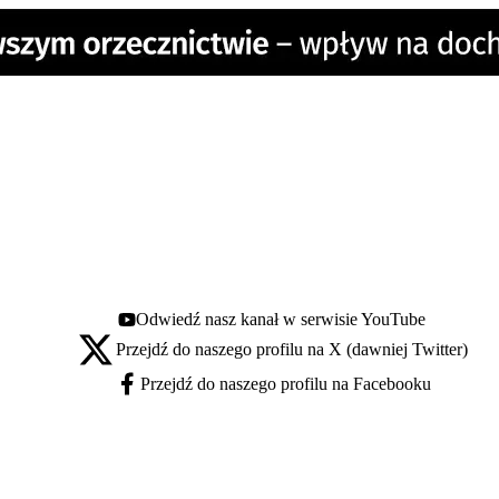
Odwiedź nasz kanał w serwisie YouTube
Youtube - otwiera się w nowej karcie
Przejdź do naszego profilu na X (dawniej Twitter)
X - otwiera się w nowej karcie
Przejdź do naszego profilu na Facebooku
Facebook - otwiera się w nowej karcie