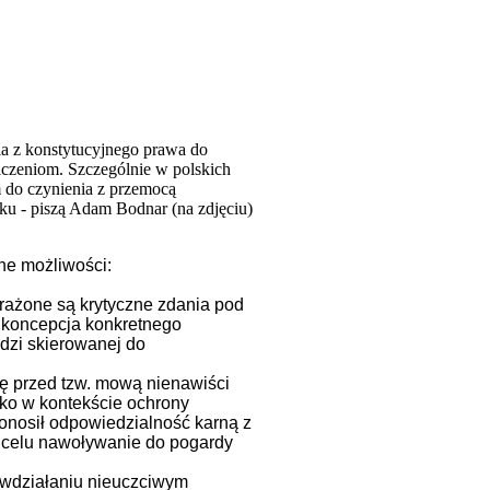
ia z konstytucyjnego prawa do
iczeniom. Szczególnie w polskich
 do czynienia z przemocą
sku - piszą Adam Bodnar (na zdjęciu)
żne możliwości:
yrażone są krytyczne zdania pod
t koncepcja konkretnego
dzi skierowanej do
ę przed tzw. mową nienawiści
ylko w kontekście ochrony
onosił odpowiedzialność karną z
a celu nawoływanie do pogardy
iwdziałaniu nieuczciwym