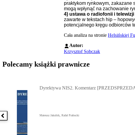
praktykom rynkowym, zakazane są 
mogą wpłynąć na zachowanie ry
4) ustawa o radiofonii i telew
zawarte w tekstach hip – hopowyc
potencjalnego kręgu odbiorców t
Cała analiza na stronie
Helsińskiej F
Autor:
Krzysztof Sobczak
Polecamy książki prawnicze
Przejdź do: Dyrektywa NIS2. Komentarz [PRZEDSPRZEDAŻ] ebook,
Dyrektywa NIS2. Komentarz [PRZEDSPRZEDA
Mateusz Jakubik, Rafał Prabucki
Poprzednia książka