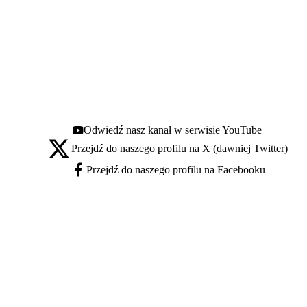
Odwiedź nasz kanał w serwisie YouTube
Youtube - otwiera się w nowej karcie
Przejdź do naszego profilu na X (dawniej Twitter)
X - otwiera się w nowej karcie
Przejdź do naszego profilu na Facebooku
Facebook - otwiera się w nowej karcie