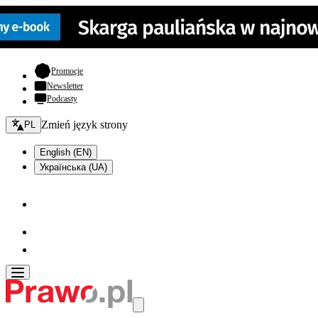
- otwiera się w nowej karcie
Promocje
Newsletter
Podcasty
Zmień język - bieżący:
Zmień język strony
PL
English (EN)
Українська (UA)