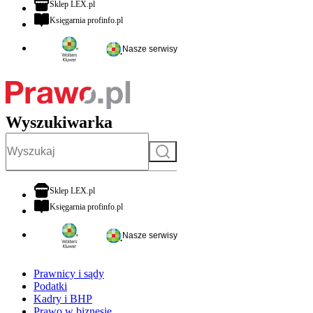
otwiera się w nowej karcie
Sklep LEX.pl
otwiera się w nowej karcie
Księgarnia profinfo.pl
Nasze serwisy
Wyszukiwarka
Szukaj
otwiera się w nowej karcie
Sklep LEX.pl
otwiera się w nowej karcie
Księgarnia profinfo.pl
Nasze serwisy
Prawnicy i sądy
Podatki
Kadry i BHP
Prawo w biznesie